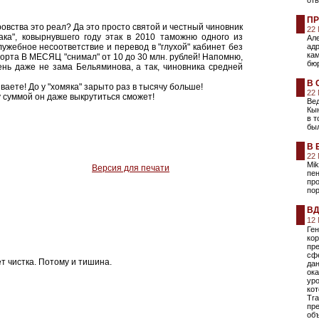
отв
ПР
оровства это реал? Да это просто святой и честный чиновник
22
ака", ковырнувшего году этак в 2010 таможню одного из
Ал
лужебное несоответствие и перевод в "глухой" кабинет без
ад
ка
порта В МЕСЯЦ "снимал" от 10 до 30 млн. рублей! Напомню,
бюр
ень даже не зама Бельяминова, а так, чиновника средней
В 
ваете! До у "хомяка" зарыто раз в тысячу больше!
22
у суммой он даже выкрутиться сможет!
Вед
Кын
в т
бы
В 
22
Mik
Версия для печати
пе
про
по
ВД
12
Ген
кор
пре
сф
т чистка. Потому и тишина.
да
ока
уро
ко
Tra
пре
об