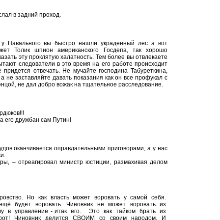
слал в задний проход.
 у Навального вы быстро нашли украденный лес а вот
жет Толик шпион американского Госдепа, так хорошо
казать эту проклятую халатность. Тем более вы отвлекаете
 пытают следователи в это время на его работе происходит
е придется отвечать. Не мучайте господина Табуреткина,
а не заставляйте давать показания как он все профукал с
енцой, не дал добро вожак на тщательное расследование.
дюков!!!
а его дружбан сам Путин!
удов оканчивается оправдательными приговорами, а у нас
и.
оры, – отреагировал министр юстиции, размахивая делом
оровство. Но как власть может воровать у самой себя.
ещё будет воровать. Чиновник не может воровать из
у в управление - итак его. Это как тайком брать из
оборот! Чиновник делится СВОИМ со своим народом. И