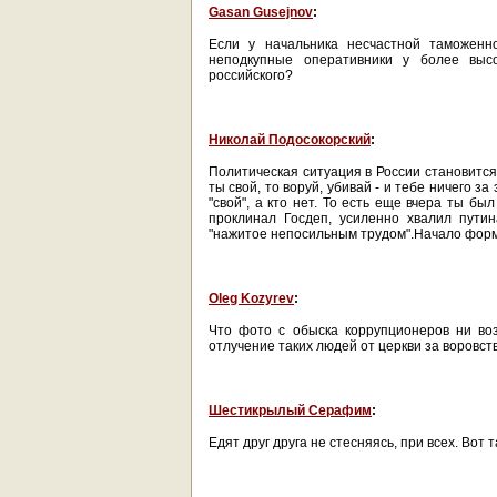
Gasan Gusejnov
:
Если у начальника несчастной таможенн
неподкупные оперативники у более высо
российского?
Николай Подосокорский
:
Политическая ситуация в России становится
ты свой, то воруй, убивай - и тебе ничего за
"свой", а кто нет. То есть еще вчера ты б
проклинал Госдеп, усиленно хвалил пути
"нажитое непосильным трудом".Начало фор
Oleg Kozyrev
:
Что фото с обыска коррупционеров ни во
отлучение таких людей от церкви за воровст
Шестикрылый Серафим
:
Едят друг друга не стесняясь, при всех. Вот 