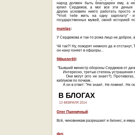
народ должен быть благодарен ему, а не
купил Сердюков, а мог все эти деньги 
других условиях никто работать просто 
"Чтоб тебе жить на одну зарплату" -
государственных мужей, своей историей по
mamlas
:
У Сердюкова и так-то рожа лицо не доброе, а
Чё так?! Ну, пожурят немного да и отстанут, 
он нану гоняет в офшоры...
filibuster60
:
"Бывший министр обороны Сердюков от дачи 
Интересно, третью степень устрашения п
Они могут (кто не знает?). Противогаз, п
каблуком по почкам...
А он в ответ: "Не знаю!.. Не помню!.. Не ска
В БЛОГАХ
13 ФЕВРАЛЯ 2014
Олег Пшеничный
:
Всё, чиновникам разрешают и бизнес, и имущ
den
: