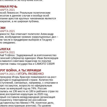
етственности за получение взяток.
ЯМАЯ РЕЧЬ
 МАРТА 2021
ексей Левинсон: Реальным политическим
ресатом в данном случае и вообще всей
мпании арестов крупных чиновников является
ократия, а не широкая публика.
СМИ
 МАРТА 2021
омости: Как отмечает политолог Александр
ев, возбуждение громких коррупционных дел –
ом числе в преддверии выборов в Госдуму –
ло ожидаемо.
БЛОГАХ
 МАРТА 2021
hail Trofimov: Задержанный за взяточничество
нзенский губернатор единорос Иван Белозерцев
славился советами педагогам по покупке
ртретов главы государства и САМОГО СЕБЯ!
РУГ ВОЙНА, А ТЫ УКРАМШИ
ИГОРЬ ЯКОВЕНКО
 МАРТА 2021 //
прокурор Игорь Краснов пожаловался на рост
рупции в поднадзорной стране. Количество
ступлений, связанных, например, с откатами в
ере госзакупок, возросло по официальным
нным за минувший год на 74%. Россия
залась на 136 месте из 180 в рейтинге стран по
вню восприятия коррупции за 2020 год,
торый составила международная организация
nsparency International (ее российское
дставительство Минюст РФ, понятное дело,
ъявило иностранным агентом). По уровню