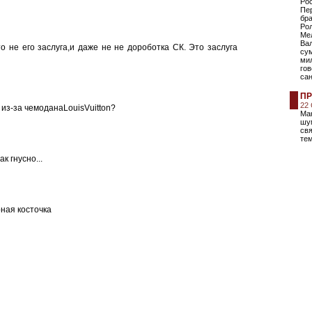
Рос
Пер
бра
Ро
Ме
Ва
о не его заслуга,и даже не не дороботка СК. Это заслуга
сум
ми
гов
са
ПР
22
 из-за чемоданаLouisVuitton?
Мак
шум
свя
тем
к гнусно...
рная косточка