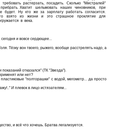
 требовать растерзать, посадить. Сколько "Мистралей"
прибрать. Хватит шельмовать наших чиновников, при
не будет. Ну кто же за зарплату работать согласится.
 это взято из жизни и это страшное проклятие для
гружается в века.
 сегодня и вовсе сердющее...
Толя. Тёзку вон твоего, рыжего, вообще расстрелять надо, а
показаний отказался" (ТК "Звезда").
рименят или нет?
ластиковые "полторашки" с водой, мегометр... да просто
жу!.." И плевок в лицо истязателям...
ество, и всё что хочешь. Братва легализуется.