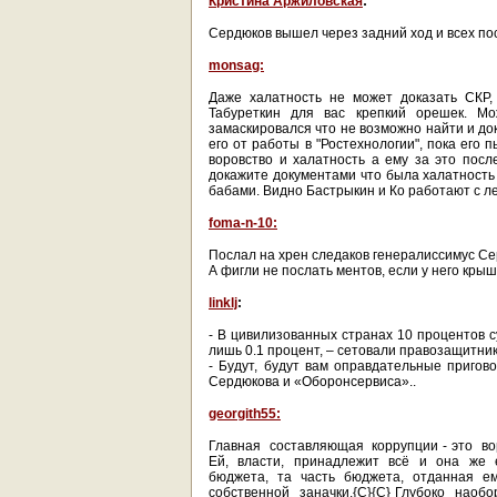
Кристина Аржиловская
:
Сердюков вышел через задний ход и всех по
monsag:
Даже халатность не может доказать СКР,
Табуреткин для вас крепкий орешек. Мо
замаскировался что не возможно найти и до
его от работы в "Ростехнологии", пока его
воровство и халатность а ему за это посл
докажите документами что была халатность 
бабами. Видно Бастрыкин и Ко работают с л
foma-n-10:
Послал на хрен следаков генералиссимус Сер
А фигли не послать ментов, если у него крыш
linklj
:
- В цивилизованных странах 10 процентов с
лишь 0.1 процент, – сетовали правозащитник
- Будут, будут вам оправдательные пригов
Сердюкова и «Оборонсервиса»..
georgith55:
Главная составляющая коррупции - это в
Ей, власти, принадлежит всё и она же 
бюджета, та часть бюджета, отданная ем
собственной заначки.{C}{C} Глубоко на