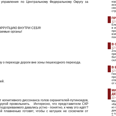
 управления по Центральному Федеральному Округу за
кор
ис
сво
стр
ПР
12
Ел
ОРРУПЦИЮ ВНУТРИ СЕБЯ!
в о
про
аемые органы!
взя
пон
В 
12
Zna
пре
бо
ск
у о переходе дороги вне зоны пешеходного перехода.
В 
12
Ген
про
отв
ей.
от 
МИ
ДЕ
22
от когнитивного диссонанса голов охранителей-путиноидов,
Ме
-другой проволынить. Интересно, что представители СКР
«К
подозреваемого давались устно - понятно, к чему это идёт?
из 
до
й плавненько готовят, чтобы с катушек не соскочили от
о 