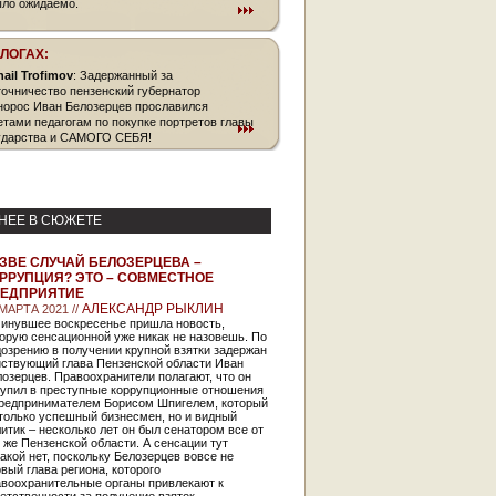
ыло ожидаемо.
БЛОГАХ:
hail Trofimov
: Задержанный за
точничество пензенский губернатор
норос Иван Белозерцев прославился
етами педагогам по покупке портретов главы
ударства и САМОГО СЕБЯ!
НЕЕ В СЮЖЕТЕ
ЗВЕ СЛУЧАЙ БЕЛОЗЕРЦЕВА –
РРУПЦИЯ? ЭТО – СОВМЕСТНОЕ
ЕДПРИЯТИЕ
АЛЕКСАНДР РЫКЛИН
 МАРТА 2021 //
минувшее воскресенье пришла новость,
орую сенсационной уже никак не назовешь. По
озрению в получении крупной взятки задержан
йствующий глава Пензенской области Иван
озерцев. Правоохранители полагают, что он
тупил в преступные коррупционные отношения
предпринимателем Борисом Шпигелем, который
только успешный бизнесмен, но и видный
итик – несколько лет он был сенатором все от
 же Пензенской области. А сенсации тут
акой нет, поскольку Белозерцев вовсе не
вый глава региона, которого
авоохранительные органы привлекают к