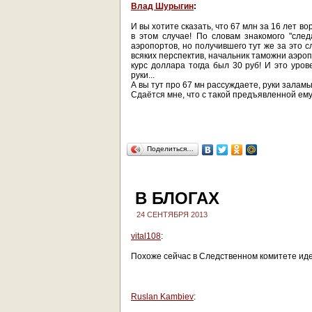
Влад Шурыгин
:
И вы хотите сказать, что 67 млн за 16 лет в
в этом случае! По словам знакомого "след
аэропортов, но получившего тут же за это с
всяких перспектив, начальник таможни аэро
курс доллара тогда был 30 руб! И это уров
руки...
А вы тут про 67 мн рассуждаете, руки заламы
Сдаётся мне, что с такой предъявленной ем
Поделиться…
В БЛОГАХ
24 СЕНТЯБРЯ 2013
vital108
:
Похоже сейчас в Следственном комитете иде
Ruslan Kambiev
: