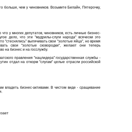
то больше, чем у чиновников. Возьмите Билайн, Пятерочку,
о что у многих депутатов, чиновников, есть личные бизнес-
угое дело, что эти "мудрилы-слуги народа" всячески это
что "стеснялись" выпячивать свои "золотые яйца", но время
ывать свои "золотые сковородки", желают они теперь
во на бизнес и на госслужбу.
атского правления "нацлидера" государственная службы -
утин отдал на откорм "слугам" целые отрасли российской
м владеть бизнес-активами. В чистом виде - сращивание
я.
езает