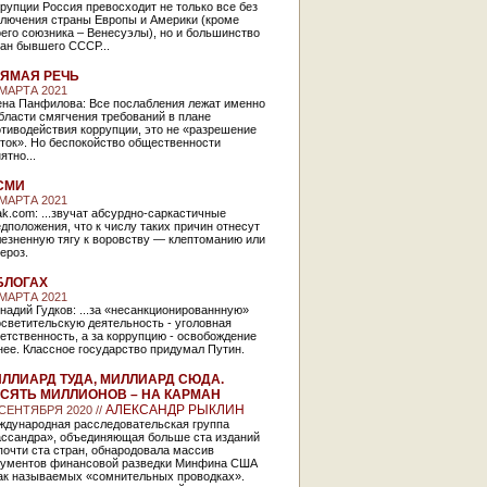
рупции Россия превосходит не только все без
ключения страны Европы и Америки (кроме
его союзника – Венесуэлы), но и большинство
ан бывшего СССР...
ЯМАЯ РЕЧЬ
 МАРТА 2021
ена Панфилова: Все послабления лежат именно
бласти смягчения требований в плане
тиводействия коррупции, это не «разрешение
ток». Но беспокойство общественности
ятно...
СМИ
 МАРТА 2021
k.com: ...звучат абсурдно-саркастичные
дположения, что к числу таких причин отнесут
лезненную тягу к воровству — клептоманию или
лероз.
БЛОГАХ
 МАРТА 2021
надий Гудков: ...за «несанкционированнную»
светительскую деятельность - уголовная
етственность, а за коррупцию - освобождение
нее. Классное государство придумал Путин.
ЛЛИАРД ТУДА, МИЛЛИАРД СЮДА.
СЯТЬ МИЛЛИОНОВ – НА КАРМАН
АЛЕКСАНДР РЫКЛИН
 СЕНТЯБРЯ 2020 //
ждународная расследовательская группа
ассандра», объединяющая больше ста изданий
почти ста стран, обнародовала массив
кументов финансовой разведки Минфина США
так называемых «сомнительных проводках».