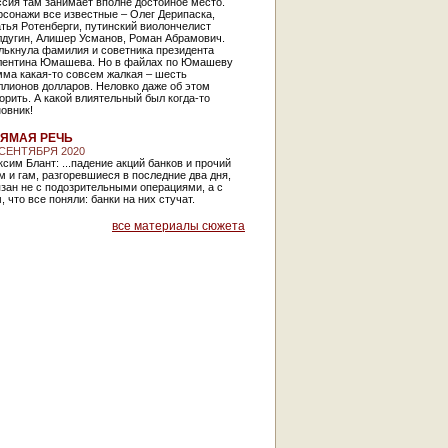
сия там занимает вполне достойное место.
сонажи все известные – Олег Дерипаска,
тья Ротенберги, путинский виолончелист
лдугин, Алишер Усманов, Роман Абрамович.
лькнула фамилия и советника президента
лентина Юмашева. Но в файлах по Юмашеву
ма какая-то совсем жалкая – шесть
ллионов долларов. Неловко даже об этом
орить. А какой влиятельный был когда-то
новник!
ЯМАЯ РЕЧЬ
 СЕНТЯБРЯ 2020
сим Блант: ...падение акций банков и прочий
 и гам, разгоревшиеся в последние два дня,
зан не с подозрительными операциями, а с
, что все поняли: банки на них стучат.
все материалы сюжета