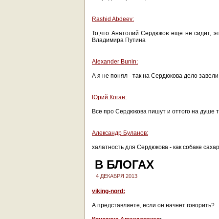
Rashid Abdeev:
То,что Анатолий Сердюков еще не сидит, эт
Владимира Путина
Alexander Bunin:
А я не понял - так на Сердюкова дело завели
Юрий Коган:
Все про Сердюкова пишут и оттого на душе та
Александр Буланов:
халатность для Сердюкова - как собаке саха
В БЛОГАХ
4 ДЕКАБРЯ 2013
viking-nord:
А представляете, если он начнет говорить?