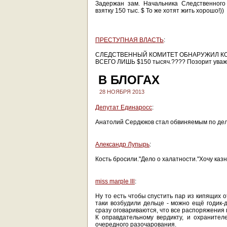
Задержан зам. Начальника Следственного
взятку 150 тыс. $ То же хотят жить хорошо!))
ПРЕСТУПНАЯ ВЛАСТЬ
:
СЛЕДСТВЕННЫЙ КОМИТЕТ ОБНАРУЖИЛ К
ВСЕГО ЛИШЬ $150 тысяч.???? Позорит уваж
В БЛОГАХ
28 НОЯБРЯ 2013
Депутат Единаросс
:
Анатолий Сердюков стал обвиняемым по дел
Александр Лупырь
:
Кость бросили."Дело о халатности."Хочу казн
miss marple lll
:
Ну то есть чтобы спустить пар из кипящих 
таки возбудили дельце - можно ещё годик
сразу оговариваются, что все распоряжения 
К оправдательному вердикту, и охранителе
очередного разочарования.