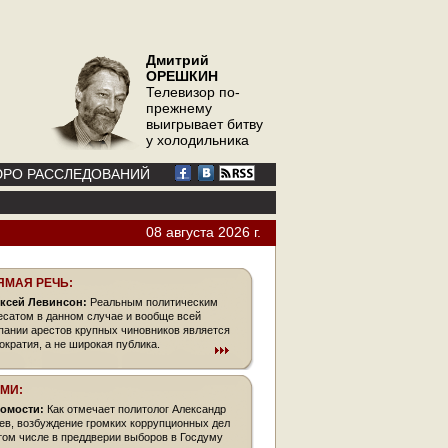
Дмитрий
ОРЕШКИН
Телевизор по-
прежнему
выигрывает битву
у холодильника
РО РАССЛЕДОВАНИЙ
08 августа 2026 г.
ЯМАЯ РЕЧЬ:
ксей Левинсон:
Реальным политическим
есатом в данном случае и вообще всей
пании арестов крупных чиновников является
ократия, а не широкая публика.
СМИ:
омости:
Как отмечает политолог Александр
ев, возбуждение громких коррупционных дел
 том числе в преддверии выборов в Госдуму