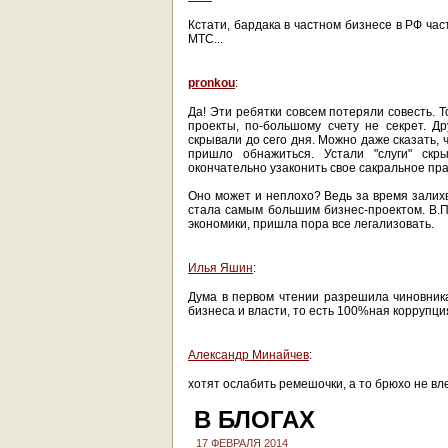
Кстати, бардака в частном бизнесе в РФ час
МТС...
pronkou
:
Да! Эти ребятки совсем потеряли совесть. Т
проекты, по-большому счету не секрет. Др
скрывали до сего дня. Можно даже сказать, 
пришло обнажиться. Устали "слуги" скр
окончательно узаконить свое сакральное пра
Оно может и неплохо? Ведь за время залихв
стала самым большим бизнес-проектом. В.П
экономики, пришла пора все легализовать.
Илья Яшин
:
Дума в первом чтении разрешила чиновника
бизнеса и власти, то есть 100%ная коррупци
Александр Минайчев
:
хотят ослабить ремешочки, а то брюхо не вл
В БЛОГАХ
17 ФЕВРАЛЯ 2014