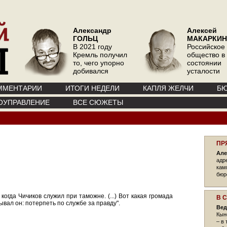
Александр
Алексей
ГОЛЬЦ
МАКАРКИН
В 2021 году
Российское
Кремль получил
общество в
то, чего упорно
состоянии
добивался
усталости
ММЕНТАРИИ
ИТОГИ НЕДЕЛИ
КАПЛЯ ЖЕЛЧИ
БЮ
ОУПРАВЛЕНИЕ
ВСЕ СЮЖЕТЫ
ПР
Але
адр
кам
бюр
когда Чичиков служил при таможне. (...) Вот какая громада
В 
ывал он: потерпеть по службе за правду".
Вед
Кын
– в