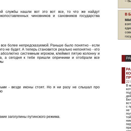
– б
ой службы нашли вот это вот все, то что же найдут
В 
копоставленных чиновников и сановников государства
Mik
взя
еди
сов
гос
 все более непредсказуемой. Раньше было понятно - если
 это не будет. А теперь становится реально непонятно - кто
ыл абсолютно системным игроком, клеймил пятую колонну и
на, а сегодня к тебе пришли опричники и отобрали все
РА
мы
РА
КО
ПР
22
В 
зьми - везде иконы стоят. Но я ни разу не слышал про
кот
во
под
де
Бел
вс
с 
не 
пол
такие загогулины путинского режима.
той
ник
пер
пр