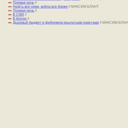
Прямая речь
//
Нефть все ниже, война все ближе
// МАКСИМ БЛАНТ
Прямая речь
//
В СМИ
//
В блогах
//
Дырявый бюджет и фейерверк крылатыми ракетами
// МАКСИМ БЛАН