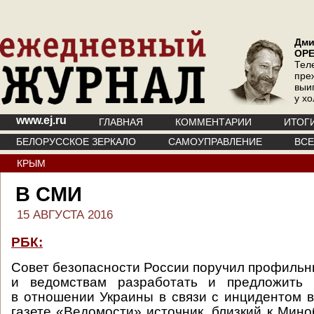
Дми
ОР
Тел
пре
выи
у х
www.ej.ru
ГЛАВНАЯ
КОММЕНТАРИИ
ИТОГ
БЕЛОРУССКОЕ ЗЕРКАЛО
САМОУПРАВЛЕНИЕ
ВС
КРЫМ
В СМИ
15 АВГУСТА 2016
РБК:
Совет безопасности России поручил профиль
и ведомствам разработать и предложить 
в отношении Украины в связи с инцидентом в
газете «Ведомости» источник, близкий к Мин