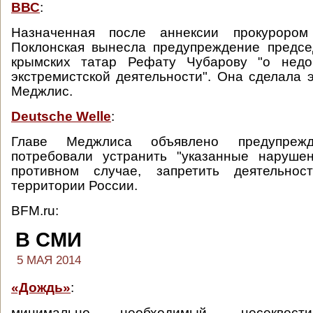
ВВС
:
Назначенная после аннексии прокуроро
Поклонская вынесла предупреждение предс
крымских татар Рефату Чубарову "о недо
экстремистской деятельности". Она сделала э
Меджлис.
Deutsche Welle
:
Главе Меджлиса объявлено предупреж
потребовали устранить "указанные нарушен
противном случае, запретить деятельно
территории России.
BFM.ru:
В СМИ
5 МАЯ 2014
«Дождь»
:
минимально необходимый, несеквест