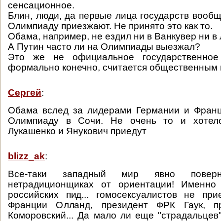
сенсационное.
Блин, люди, да первые лица государств вообщ
Олимпиаду приезжают. Не принято это как то.
Обама, например, не ездил ни в Ванкувер ни в
А Путин часто ли на Олимпиады выезжал?
Это же не официальное государственное 
формально конечно, считается общественным
Сергей
:
Обама вслед за лидерами Германии и Франц
Олимпиаду в Сочи. Не очень то и хотело
Лукашенко и Янукович приедут
blizz_ak
:
Все-таки западный мир явно повер
нетрадиционщиках от ориентации! Именно
российских пид... гомосексуалистов не пр
Франции Олланд, президент ФРК Гаук, п
Коморовский... Да мало ли еще "страдальцев"