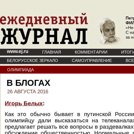
Пет
ФИ
«Не
С на
за 
www.ej.ru
ГЛАВНАЯ
КОММЕНТАРИИ
ИТОГ
БЕЛОРУССКОЕ ЗЕРКАЛО
САМОУПРАВЛЕНИЕ
ВС
ОЛИМПИАДА
В БЛОГАХ
26 АВГУСТА 2016
Игорь Белых
:
Как это обычно бывает в путинской России
олимпийцу дали высказаться на телеканал
предлагает решать все вопросы в раздевалках
обсуждение общественностью. Нормальные л