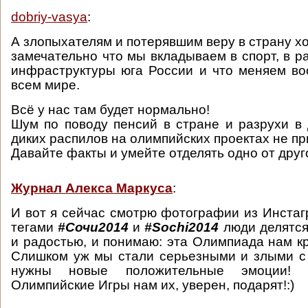
dobriy-vasya
:
А злопыхателям и потерявшим веру в страну хо
замечательно что мы вкладываем в спорт, в р
инфраструктуры юга России и что меняем во
всем мире.
Всё у нас там будет нормально!
Шум по поводу пенсий в стране и разрухи в 
диких распилов на олимпийских проектах не п
Давайте факты и умейте отделять одно от друг
Журнал Алекса Маркуса
:
И вот я сейчас смотрю фотографии из Инстагр
тегами
#Сочи2014
и
#Sochi2014
люди делятся
и радостью, и понимаю: эта Олимпиада нам к
Слишком уж мы стали серьезными и злыми с
нужны новые положительные эмоции!
Олимпийские Игры нам их, уверен, подарят!:)