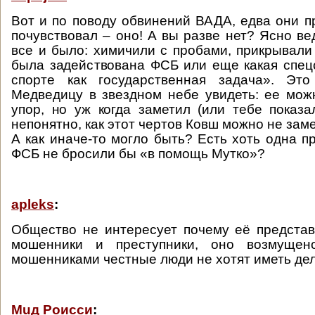
Вот и по поводу обвинений ВАДА, едва они пр
почувствовал – оно! А вы разве нет? Ясно ве
все и было: химичили с пробами, прикрывали 
была задействована ФСБ или еще какая спец
спорте как государственная задача». Эт
Медведицу в звездном небе увидеть: ее мож
упор, но уж когда заметил (или тебе показ
непонятно, как этот чертов Ковш можно не заме
А как иначе-то могло быть? Есть хоть одна п
ФСБ не бросили бы «в помощь Мутко»?
apleks
:
Общество не интересует почему её предста
мошенники и преступники, оно возмущен
мошенниками честные люди не хотят иметь дел
Мuд Роисси
: