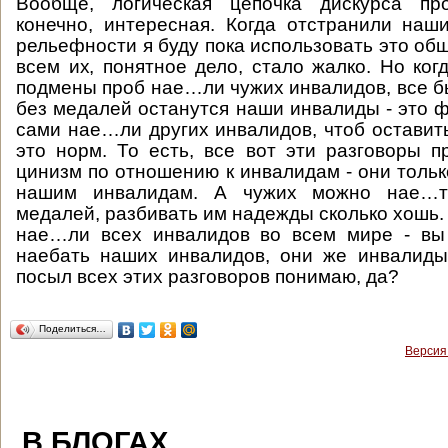
Вообще, логическая цепочка дискурса пр
конечно, интересная. Когда отстранили наш
рельефности я буду пока использовать это об
всем их, понятное дело, стало жалко. Но ко
подмены проб нае…ли чужих инвалидов, все бы
без медалей останутся наши инвалиды - это ф
сами нае…ли других инвалидов, чтоб оставить
это норм. То есть, все вот эти разговоры п
цинизм по отношению к инвалидам - они тольк
нашим инвалидам. А чужих можно нае…ть
медалей, разбивать им надежды сколько хошь.
нае…ли всех инвалидов во всем мире - вы
наебать наших инвалидов, они же инвалиды
посыл всех этих разговоров понимаю, да?
Поделиться…
Версия
В БЛОГАХ