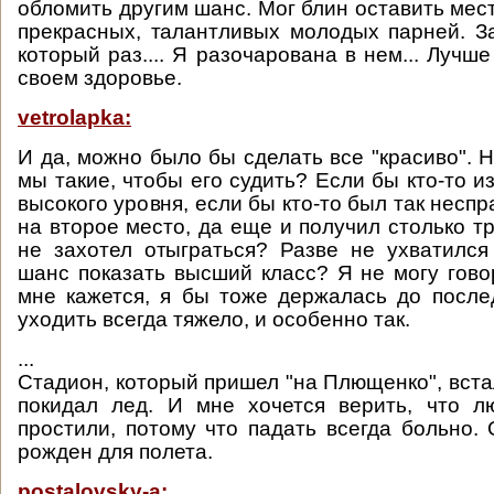
обломить другим шанс. Мог блин оставить мес
прекрасных, талантливых молодых парней. З
который раз.... Я разочарована в нем... Лучш
своем здоровье.
vetrolapka:
И да, можно было бы сделать все "красиво". Н
мы такие, чтобы его судить? Если бы кто-то из
высокого уровня, если бы кто-то был так несп
на второе место, да еще и получил столько тр
не захотел отыграться? Разве не ухватилс
шанс показать высший класс? Я не могу говор
мне кажется, я бы тоже держалась до после
уходить всегда тяжело, и особенно так.
...
Стадион, который пришел "на Плющенко", вста
покидал лед. И мне хочется верить, что л
простили, потому что падать всегда больно.
рожден для полета.
postalovsky-a: