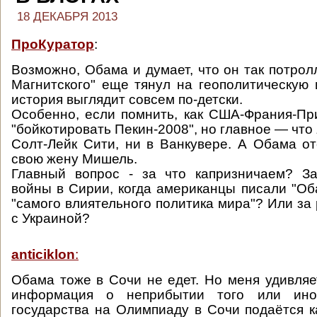
18 ДЕКАБРЯ 2013
ПроКуратор
:
Возможно, Обама и думает, что он так потролли
Магнитского" еще тянул на геополитическую 
история выглядит совсем по-детски.
Особенно, если помнить, как США-Франия-П
"бойкотировать Пекин-2008", но главное — что
Солт-Лейк Сити, ни в Ванкувере. А Обама о
свою жену Мишель.
Главный вопрос - за что капризничаем? З
войны в Сирии, когда американцы писали "Об
"самого влиятельного политика мира"? Или за
с Украиной?
anticiklon
:
Обама тоже в Сочи не едет. Но меня удивляет
информация о неприбытии того или ино
государства на Олимпиаду в Сочи подаётся к