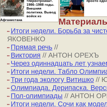
«перестройка».
просто одо
1986–1988 годы.
Внешняя
политика. Вывод
войск из
Материалы
Афганистана
Итоги недели. Борьба за чист
ЯКОВЕНКО
Прямая речь
//
Виктория
// АНТОН ОРЕХЪ
Через одиннадцать лет узнае
Итоги недели. Табло Олимпи
Три года экологу Витишко
//
Олимпиада. Дерипаска. Верс
Пол-олимпиады
// АНТОН О
Итоги недели. Сочи как моде