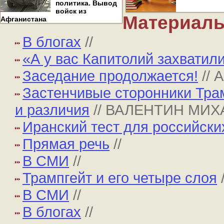
политика. Вывод
войск из
Материалы
Афганистана
В блогах
//
«А у вас Капитолий захватили
Заседание продолжается!
//
Застенчивые сторонники Тра
и различия
// ВАЛЕНТИН МИ
Иранский тест для российски
Прямая речь
//
В СМИ
//
Трампгейт и его четыре слоя
В СМИ
//
В блогах
//