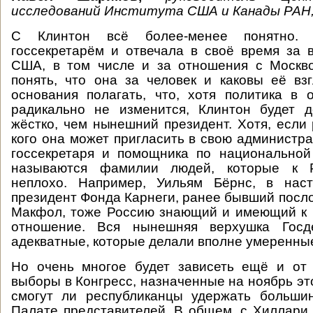
исследований Института США и Канады РАН
С Клинтон всё более-менее понятно
госсекретарём и отвечала в своё время за
США, в том числе и за отношения с Москво
понять, что она за человек и каковы её вз
основания полагать, что, хотя политика в
радикально не изменится, Клинтон будет д
жёстко, чем нынешний президент. Хотя, если 
кого она может пригласить в свою администр
госсекретаря и помощника по национальной
называются фамилии людей, которые к Р
неплохо. Например, Уильям Бёрнс, в нас
президент Фонда Карнеги, ранее бывший посло
Макфол, тоже Россию знающий и имеющий к 
отношение. Вся нынешняя верхушка Гос
адекватные, которые делали вполне умеренны
Но очень многое будет зависеть ещё и от 
выборы в Конгресс, назначенные на ноябрь этог
смогут ли республиканцы удержать больши
Палате представителей. В общем, с Хиллари