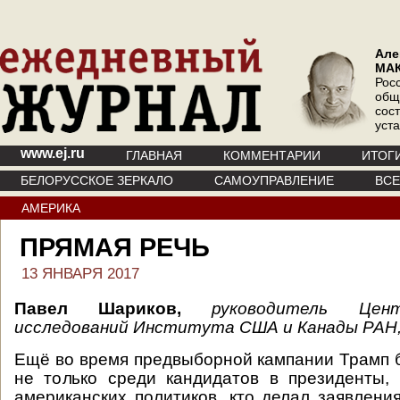
Але
МА
Рос
общ
сос
уст
www.ej.ru
ГЛАВНАЯ
КОММЕНТАРИИ
ИТОГ
БЕЛОРУССКОЕ ЗЕРКАЛО
САМОУПРАВЛЕНИЕ
ВС
АМЕРИКА
ПРЯМАЯ РЕЧЬ
13 ЯНВАРЯ 2017
Павел Шариков,
руководитель Цен
исследований Института США и Канады РАН,
Ещё во время предвыборной кампании Трамп
не только среди кандидатов в президенты,
американских политиков, кто делал заявлени