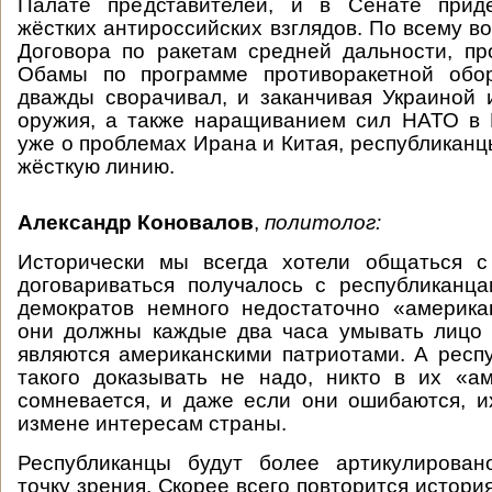
Палате представителей, и в Сенате прид
жёстких антироссийских взглядов. По всему в
Договора по ракетам средней дальности, п
Обамы по программе противоракетной обо
дважды сворачивал, и заканчивая Украиной 
оружия, а также наращиванием сил НАТО в 
уже о проблемах Ирана и Китая, республиканц
жёсткую линию.
Александр Коновалов
,
политолог:
Исторически мы всегда хотели общаться с
договариваться получалось с республиканц
демократов немного недостаточно «америка
они должны каждые два часа умывать лицо 
являются американскими патриотами. А респ
такого доказывать не надо, никто в их «а
сомневается, и даже если они ошибаются, и
измене интересам страны.
Республиканцы будут более артикулирова
точку зрения. Скорее всего повторится история