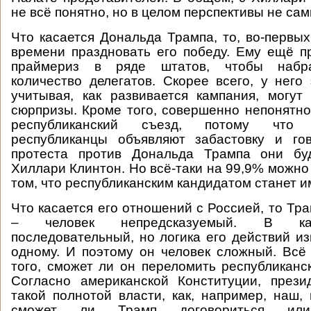
не всё понятно, но в целом перспективы не са
Что касается Дональда Трампа, то, во-первых
времени праздновать его победу. Ему ещё п
праймериз в ряде штатов, чтобы набр
количество делегатов. Скорее всего, у него 
учитывая, как развивается кампания, могу
сюрпризы. Кроме того, совершенно непонятно,
республиканский съезд, потому что
республиканцы объявляют забастовку и гов
протеста против Дональда Трампа они бу
Хиллари Клинтон. Но всё-таки на 99,9% можно
том, что республиканским кандидатом станет и
Что касается его отношений с Россией, то Тра
– человек непредсказуемый. В как
последовательный, но логика его действий из
одному. И поэтому он человек сложный. Всё
того, сможет ли он переломить республиканс
Согласно американской Конституции, прези
такой полнотой власти, как, например, наш, 
сможет ли Трамп договориться ил