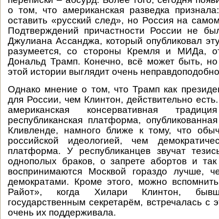
о том, что американская разведка признала
оставить «русский след», но Россия на самом
Подтверждений причастности России не бы
Джулиана Ассанджа, который опубликовал эт
разумеется, со стороны Кремля и МИДа, о
Дональд Трамп. Конечно, всё может быть, но
этой истории выглядит очень неправдоподобно
Однако мнение о том, что Трамп как президе
для России, чем Клинтон, действительно есть
американская консервативная традиц
республиканская платформа, опубликованна
Кливленде, намного ближе к тому, что обы
российской идеологией, чем демократиче
платформа. У республиканцев звучат тези
однополых браков, о запрете абортов и та
воспринимаются Москвой гораздо лучше, ч
демократами. Кроме этого, можно вспомнит
Райот», когда Хилари Клинтон, быв
государственным секретарём, встречалась с 
очень их поддерживала.