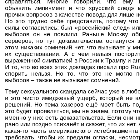
справляться. Многие говорили, что ему 
объявить импичмент и что «русский след» 
прочих вопросов в качестве повода для лишен
Но это трудно себе представить, потому что
силы согласились: был «российский след» или
выборов он не повлиял. Раньше Москву об
серверов, но тут доказательства останутся 
этом никаких сомнений нет, что вызывает у м
их существовании. А с чем нельзя поспорит
выраженной симпатией в России к Трампу и ан
И то, что во всех этих докладах писали про Rus
спорить нельзя. Но то, что это не могло 
выборов – также не вызывает сомнений.
Тему сексуального скандала сейчас уже в люб
и это чисто имиджевый ущерб, который не в
решений. Но тема хакеров ещё моет быть под
это будет проявляться, мы не знаем, потому чт
именно у них есть доказательства. Если они 
рано или поздно психанёт и скажет, что их нет. 
какая-то часть американского истеблишмента
требовать, чтобы их предали огласки, несмот