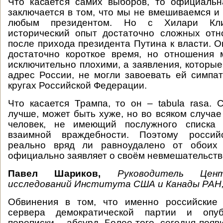
Что касается самих выборов, то официальн
заключается в том, что мы не вмешиваемся и 
любым президентом. Но с Хилари Кл
исторический опыт достаточно сложных отн
после прихода президента Путина к власти. О
достаточно короткое время, но отношения
исключительно плохими, а заявления, которые
адрес России, не могли завоевать ей симпа
кругах Российской Федерации.
Что касается Трампа, то он – tabula rasa.
лучше, может быть хуже, но во всяком случае
человек, не имеющий послужного списка 
взаимной враждебности. Поэтому российс
реально вряд ли равноудалено от обоих 
официально заявляет о своём невмешательств
Павел Шариков,
Руководитель Цен
исследований Института США и Канады РАН,
Обвинения в том, что именно российские
сервера демократической партии и опуб
переписки – абсурд. Более того, сегодня поя