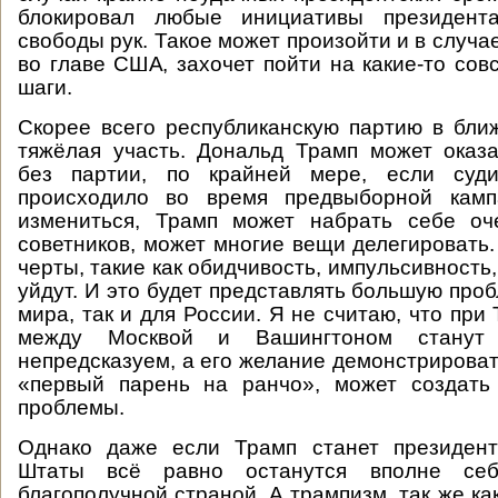
блокировал любые инициативы президент
свободы рук. Такое может произойти и в случае
во главе США, захочет пойти на какие-то со
шаги.
Скорее всего республиканскую партию в бл
тяжёлая участь. Дональд Трамп может оказ
без партии, по крайней мере, если суди
происходило во время предвыборной камп
измениться, Трамп может набрать себе оч
советников, может многие вещи делегировать.
черты, такие как обидчивость, импульсивность,
уйдут. И это будет представлять большую проб
мира, так и для России. Я не считаю, что пр
между Москвой и Вашингтоном станут
непредсказуем, а его желание демонстрировать
«первый парень на ранчо», может создат
проблемы.
Однако даже если Трамп станет президен
Штаты всё равно останутся вполне се
благополучной страной. А трампизм, так же к