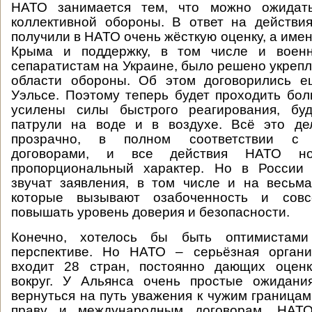
НАТО занимается тем, что можно ожидать
коллективной обороны. В ответ на действи
получили в НАТО очень жёсткую оценку, а име
Крыма и поддержку, в том числе и военн
сепаратистам на Украине, было решено укрепл
области обороны. Об этом договорились 
Уэльсе. Поэтому теперь будет проходить бол
усилены силы быстрого реагирования, буд
патрули на воде и в воздухе. Всё это де
прозрачно, в полном соответствии с 
договорами, и все действия НАТО но
пропорциональный характер. Но в России
звучат заявления, в том числе и на весьм
которые вызывают озабоченность и сов
повышать уровень доверия и безопасности.
Конечно, хотелось бы быть оптимистами
перспективе. Но НАТО – серьёзная органи
входит 28 стран, постоянно дающих оцен
вокруг. У Альянса очень простые ожидани
вернуться на путь уважения к чужим граница
праву и международным договорам. НАТ