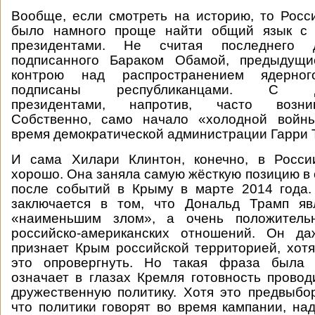
Вообще, если смотреть на историю, то Рос
было намного проще найти общий язык с 
президентами. Не считая последнего 
подписанного Бараком Обамой, предыдущи
контрою над распространением ядерно
подписаны республиканцами. С дем
президентами, напротив, часто возни
Собственно, само начало «холодной войн
время демократической администрации Гарри 
И сама Хилари Клинтон, конечно, в Росси
хорошо. Она заняла самую жёсткую позицию в
после событий в Крыму в марте 2014 года
заключается в том, что Дональд Трамп яв
«наименьшим злом», а очень положитель
российско-американских отношений. Он да
признает Крым российской территорией, хот
это опровергнуть. Но такая фраза была 
означает в глазах Кремля готовность прово
дружественную политику. Хотя это предвыбор
что политики говорят во время кампании, над