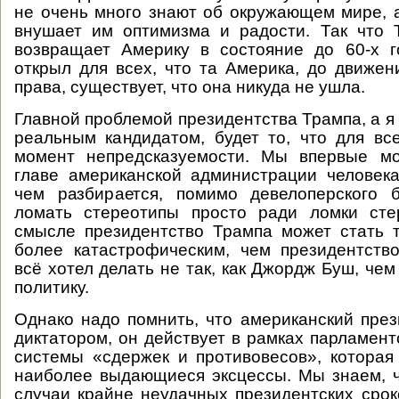
не очень много знают об окружающем мире, а 
внушает им оптимизма и радости. Так что 
возвращает Америку в состояние до 60-х г
открыл для всех, что та Америка, до движен
права, существует, что она никуда не ушла.
Главной проблемой президентства Трампа, а я
реальным кандидатом, будет то, что для вс
момент непредсказуемости. Мы впервые м
главе американской администрации человек
чем разбирается, помимо девелоперского б
ломать стереотипы просто ради ломки сте
смысле президентство Трампа может стать 
более катастрофическим, чем президентств
всё хотел делать не так, как Джордж Буш, че
политику.
Однако надо помнить, что американский през
диктатором, он действует в рамках парламент
системы «сдержек и противовесов», которая 
наиболее выдающиеся эксцессы. Мы знаем, 
случаи крайне неудачных президентских сроко