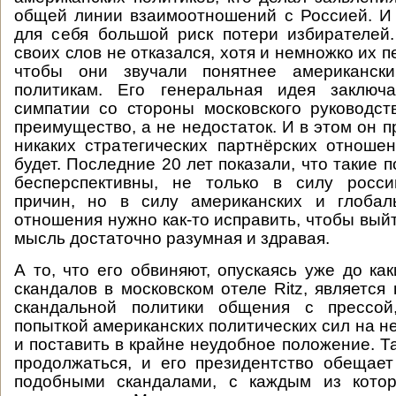
общей линии взаимоотношений с Россией. И
для себя большой риск потери избирателей
своих слов не отказался, хотя и немножко их
чтобы они звучали понятнее американск
политикам. Его генеральная идея заключ
симпатии со стороны московского руководст
преимущество, а не недостаток. И в этом он п
никаких стратегических партнёрских отноше
будет. Последние 20 лет показали, что такие 
бесперспективны, не только в силу росси
причин, но в силу американских и глобал
отношения нужно как-то исправить, чтобы выйт
мысль достаточно разумная и здравая.
А то, что его обвиняют, опускаясь уже до ка
скандалов в московском отеле Ritz, является
скандальной политики общения с прессой
попыткой американских политических сил на н
и поставить в крайне неудобное положение. Т
продолжаться, и его президентство обещае
подобными скандалами, с каждым из кото