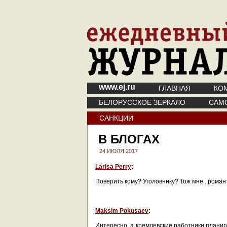
www.ej.ru
ГЛАВНАЯ
КО
БЕЛОРУССКОЕ ЗЕРКАЛО
САМ
САНКЦИИ
В БЛОГАХ
24 ИЮЛЯ 2017
Larisa Perry
:
Поверить кому? Уголовнику? Тож мне...роман
Maksim Pokusaev
:
Интересно, а кремлевские работники планир