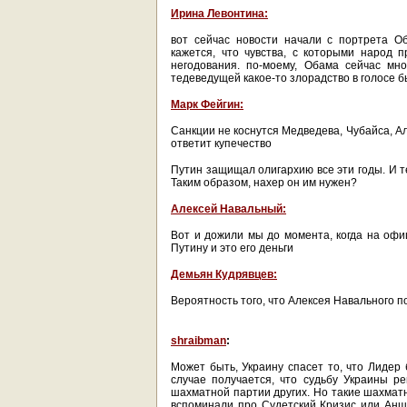
Ирина Левонтина:
вот сейчас новости начали с портрета О
кажется, что чувства, с которыми народ п
негодования. по-моему, Обама сейчас мно
тедеведущей какое-то злорадство в голосе 
Марк Фейгин:
Санкции не коснутся Медведева, Чубайса, А
ответит купечество
Путин защищал олигархию все эти годы. И т
Таким образом, нахер он им нужен?
Алексей Навальный:
Вот и дожили мы до момента, когда на офи
Путину и это его деньги
Демьян Кудрявцев:
Вероятность того, что Алексея Навального п
shraibman
:
Может быть, Украину спасет то, что Лидер 
случае получается, что судьбу Украины р
шахматной партии других. Но такие шахмат
вспоминали про Судетский Кризис или Анш