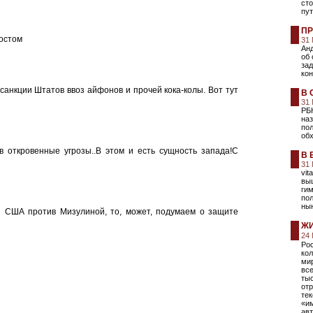
сто
пут
ПР
остом
31
Анд
об
за
кон
 санкции Штатов ввоз айфонов и прочей кока-колы. Вот тут
В 
31
РБ
на
по
об
в откровенные угрозы..В этом и есть сущность запада!С
В 
31
vit
вы
гим
пол
ны
и США против Мизулиной, то, может, подумаем о защите
ЖИ
24
Рос
кол
ми
вс
тыс
от
тек
«им
авт