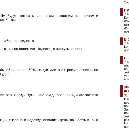
Эй
ПР
7 
ША будут включать запрет американским чиновникам и
Кон
иях Крыма.
изм
реж
дей
аре
В 
 слабого президента.
7 
Le
в ответ на аннексию. Надеюсь, я окажусь неправ...
дол
В 
7 
ale
сан
ы объявление 50% скидки для всех рос.чиновников на
эмб
 удар.
усп
и в
ЖИ
КО
и, что Запад и Путин в целом договорились, и что захвата
31
В 
про
при
Зап
при
эмб
нкции с Ирана в надежде обвалить цены на нефть в РФ,а
ра
Го
пол