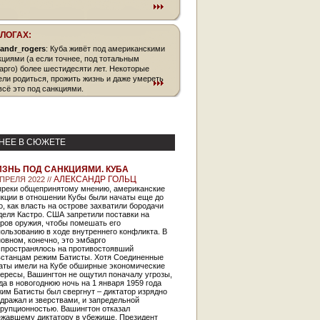
БЛОГАХ:
xandr_rogers
: Куба живёт под американскими
кциями (а если точнее, под тотальным
арго) более шестидесяти лет. Некоторые
ели родиться, прожить жизнь и даже умереть
 всё это под санкциями.
НЕЕ В СЮЖЕТЕ
ЗНЬ ПОД САНКЦИЯМИ. КУБА
АЛЕКСАНДР ГОЛЬЦ
АПРЕЛЯ 2022 //
преки общепринятому мнению, американские
нкции в отношении Кубы были начаты еще до
о, как власть на острове захватили бородачи
еля Кастро. США запретили поставки на
ров оружия, чтобы помешать его
ользованию в ходе внутреннего конфликта. В
овном, конечно, это эмбарго
спространялось на противостоявший
встанцам режим Батисты. Хотя Соединенные
аты имели на Кубе обширные экономические
ересы, Вашингтон не ощутил поначалу угрозы,
да в новогоднюю ночь на 1 января 1959 года
им Батисты был свергнут – диктатор изрядно
дражал и зверствами, и запредельной
ррупционностью. Вашингтон отказал
ежавшему диктатору в убежище. Президент