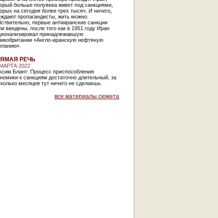
орый больше полувека живет под санкциями,
орых на сегодня более трех тысяч. И ничего,
еждают пропагандисты, жить можно.
ствительно, первые антииранские санкции
и введены, после того как в 1951 году Иран
ционализировал принадлежавшую
ликобритании «Англо-иранскую нефтяную
мпанию».
ЯМАЯ РЕЧЬ
 МАРТА 2022
ксим Блант: Процесс приспособления
номики к санкциям достаточно длительный, за
колько месяцев тут ничего не сделаешь.
все материалы сюжета