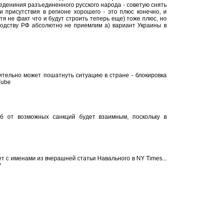
оедениния разъединенного русского народа - советую снять
 присутствия в регионе хорошего - это плюс конечно, и
тя не факт что и будут строить теперь еще) тоже плюс, но
водству РФ абсолютно не приемлим а) вариант Украины в
тельно может пошатнуть ситуацию в стране - блокировка
Tube
б от возможных санкций будет взаимным, поскольку в
 с именами из вчерашней статьи Навального в NY Times...
?