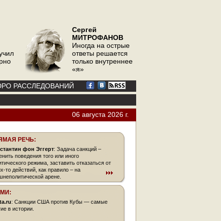
Сергей
МИТРОФАНОВ
Иногда на острые
учил
ответы решается
орно
только внутреннее
«я»
РО РАССЛЕДОВАНИЙ
06 августа 2026 г.
ЯМАЯ РЕЧЬ:
стантин фон Эггерт
: Задача санкций –
енить поведения того или иного
итического режима, заставить отказаться от
их-то действий, как правило – на
шнеполитической арене.
СМИ:
ta.ru
: Санкции США против Кубы — самые
гие в истории.