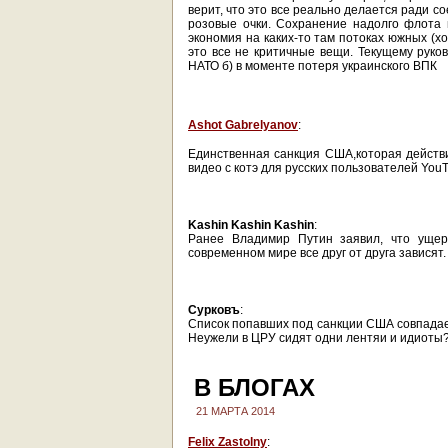
верит, что это все реально делается ради с
розовые очки. Сохранение надолго флота и
экономия на каких-то там потоках южных (хо
это все не критичные вещи. Текущему руко
НАТО б) в моменте потеря украинского ВПК
Ashot Gabrelyanov
:
Единственная санкция США,которая действи
видео с котэ для русских пользователей You
Kashin Kashin Kashin
:
Ранее Владимир Путин заявил, что ущер
современном мире все друг от друга зависят.
Сурковъ
:
Список попавших под санкции США совпадает
Неужели в ЦРУ сидят одни лентяи и идиоты
В БЛОГАХ
21 МАРТА 2014
Felix Zastolny
: