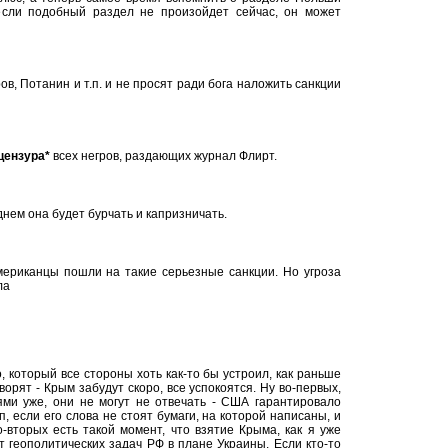
сли подобный раздел не произойдет сейчас, он может
ов, Потанин и т.п. и не просят ради бога наложить санкции
цензура*
всех негров, раздающих журнал Флирт.
днем она будет бурчать и капризничать.
мериканцы пошли на такие серьезные санкции. Но угроза
ла
, который все стороны хоть как-то бы устроил, как раньше
ворят - Крым забудут скоро, все успокоятся. Ну во-первых,
ми уже, они не могут не отвечать - США гарантировало
п, если его слова не стоят бумаги, на которой написаны, и
-вторых есть такой момент, что взятие Крыма, как я уже
т геополитических задач РФ в плане Украины. Если кто-то