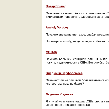
Повар Войны
:
Ответные санкции России в отношении С
дипломатам поправлять здоровье в санатор
Anatoly Vorobey
:
Пока что впечатление такое: слабая реакция
Посмотрим, что будет дальше, в особенности 
MrSirop
:
Намного большей санкцией для РФ было б
покупку недвижимости в США. Вот это был бы
Владимир Варфоломеев
:
Означают ли не слишком болезненные санкци
юго-востока пока не будет?
Людмила Садовая
:
Я случайно в ленте нашла...СШа сняла са
Иран вроде отказал в поставках.