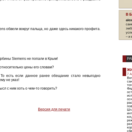
В 
ale
сан
эмб
ens обвели вокруг пальца, но даже здесь никакого профита.
усп
– и
урбины Siemens не попали в Крым!
РА
 относительно цены его словам?
ЖИ
7 
. То есть если данное ранее обещание стало невыгодно
Во
ему не указ!
са
тог
ысл с ним хоть о чем-то говорить?
Фид
ост
исп
осн
ра
по
Версия для печати
Шт
инт
ког
реж
раз
ко
сб