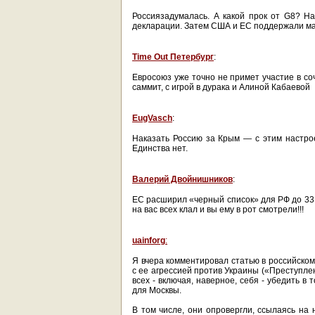
Россиязадумалась. А какой прок от G8? Н
декларации. Затем США и ЕС поддержали м
Time Out Петербург
:
Евросоюз уже точно не примет участие в со
саммит, с игрой в дурака и Алиной Кабаевой
EugVasch
:
Наказать Россию за Крым — с этим настро
Единства нет.
Валерий Двойнишников
:
ЕС расширил «черный список» для РФ до 3
на вас всех клал и вы ему в рот смотрели!!!
uainforg
:
Я вчера комментировал статью в российском
с ее агрессией против Украины («Преступле
всех - включая, наверное, себя - убедить в
для Москвы.
В том числе, они опровергли, ссылаясь на