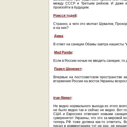
между СССР и Третьим рейхом. И даже е
произойти в будущем.
Роисся тудей
:
Странно, а чего это молчат Шувалов, Прохор
и на них?
Дима
:
В ответ на санкции Обамы завтра нашисты *
Mad Panda
:
Если в Россию ночью не вводить санкции, то 
Павел Шеремет
:
Впервые на постсоветском пространстве а
вторжения России на восток Украины возрос
true-flipper
:
Не видно нормального выхода из этого всего
не было видно так и сейчас не видно. Вот го
США и Евросоюз отвечают новыми санкция
суверенитет Украины, что это за мировой ко
теперь РФ тоже должна как-то ответить. Во
писал в комментариях тут не раз, не решае