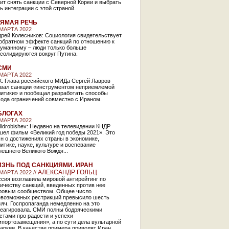
ит снять санкции с Северной Кореи и выбрать
ь интеграции с этой страной.
ЯМАЯ РЕЧЬ
 МАРТА 2022
рей Колесников: Социология свидетельствует
 обратном эффекте санкций по отношению к
думанному – люди только больше
солидируются вокруг Путина.
СМИ
 МАРТА 2022
К: Глава российского МИДа Сергей Лавров
звал санкции «инструментом неприемлемой
литики» и пообещал разработать способы
хода ограничений совместно с Ираном.
БЛОГАХ
 МАРТА 2022
alidrobishev: Недавно на телевидении КНДР
шел фильм «Великий год победы 2021». Это
н о достижениях страны в экономике,
итике, науке, культуре и воспевание
нешнего Великого Вождя...
ЗНЬ ПОД САНКЦИЯМИ. ИРАН
АЛЕКСАНДР ГОЛЬЦ
 МАРТА 2022 //
сия возглавила мировой антирейтинг по
ичеству санкций, введенных против нее
ровым сообществом. Общее число
евозможных рестрикций превысило шесть
яч. Госпропаганда немедленно на это
реагировала. СМИ полны бодряческими
стами про радости и успехи
портозамещения», а по сути дела вульгарной
аркии. В качестве примера приводят Иран,