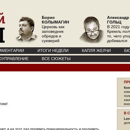
Борис
Александр
КОЛЫМАГИН
ГОЛЬЦ
Церковь как
В 2021 году
заповедник
Кремль пол
обрядов и
то, чего уп
суеверий
добивался
ММЕНТАРИИ
ИТОГИ НЕДЕЛИ
КАПЛЯ ЖЕЛЧИ
БЮ
ОУПРАВЛЕНИЕ
ВСЕ СЮЖЕТЫ
ПР
Кон
изм
пол
как
тики!
вне
В 
Len
дол
уют и на этот раз проявить принципиальность и раздавить