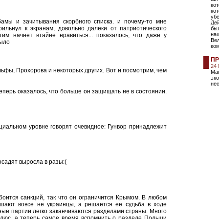
кот
кот
уб
бамы и зачитывания скорбного списка. и почему-то мне
Дей
рильнул к экранам, довольно далеки от патриотического
был
на
гим начнет втайне нравиться... показалось, что даже у
Ве
было
ко
ПР
24
льфы, Прохорова и некоторых других. Вот и посмотрим, чем
Ма
эко
нес
еперь оказалось, что больше он защищать не в состоянии.
циальном уровне говорят очевидное: Гунвор принадлежит
осадят выросла в разы:(
боится санкций, так что он ограничится Крымом. В любом
ешают вовсе не украинцы, а решается ее судьба в ходе
ные партии легко заканчиваются разделами страны. Много
люс, а теперь самое время вспомнить о разделе Польши