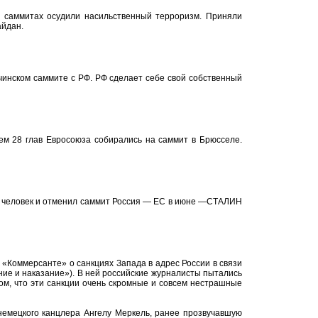
а саммитах осудили насильственный терроризм. Приняли
айдан.
чинском саммите с РФ. РФ сделает себе свой собственный
ем 28 глав Евросоюза собирались на саммит в Брюсселе.
3 человек и отменил саммит Россия — ЕС в июне —СТАЛИН
 «Коммерсанте» о санкциях Запада в адрес России в связи
ние и наказание»). В ней российские журналисты пытались
 том, что эти санкции очень скромные и совсем нестрашные
 немецкого канцлера Ангелу Меркель, ранее прозвучавшую