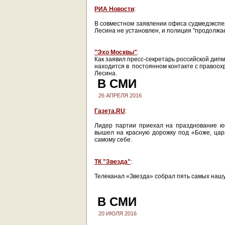
РИА Новости
:
В совместном заявлении офиса судмедэкспер
Лесина не установлен, и полиция "продолжа
"Эхо Москвы"
:
Как заявил пресс-секретарь российской дип
находится в постоянном контакте с правоо
Лесина.
В СМИ
26 АПРЕЛЯ 2016
Газета.RU
:
Лидер партии приехал на празднование ю
вышел на красную дорожку под «Боже, цар
самому себе.
ТК "Звезда"
:
Телеканал «Звезда» собрал пять самых наш
В СМИ
20 ИЮЛЯ 2016