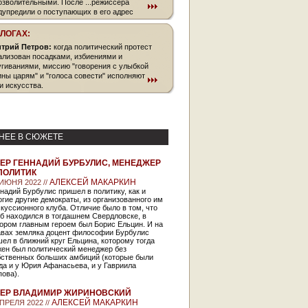
озволительными. После ...режиссера
дупредили о поступающих в его адрес
зах.
БЛОГАХ:
трий Петров:
когда политический протест
ализован посадками, избиениями и
угиваниями, миссию "говорения с улыбкой
ины царям" и "голоса совести" исполняют
и искусства.
НЕЕ В СЮЖЕТЕ
ЕР ГЕННАДИЙ БУРБУЛИС, МЕНЕДЖЕР
ПОЛИТИК
АЛЕКСЕЙ МАКАРКИН
 ИЮНЯ 2022 //
надий Бурбулис пришел в политику, как и
гие другие демократы, из организованного им
куссионного клуба. Отличие было в том, что
б находился в тогдашнем Свердловске, в
ором главным героем был Борис Ельцин. И на
авах земляка доцент философии Бурбулис
ел в ближний круг Ельцина, которому тогда
жен был политический менеджер без
бственных больших амбиций (которые были
да и у Юрия Афанасьева, и у Гавриила
ова).
ЕР ВЛАДИМИР ЖИРИНОВСКИЙ
АЛЕКСЕЙ МАКАРКИН
АПРЕЛЯ 2022 //