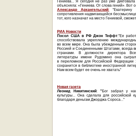
Гениева
... Я сегодня не раз уже диктовал
объясняла: «Гениева. От слова гений». Вот он
Александр Архангельский
:
"Екатерину Г
сопротивления надвигающейся бессмыслице, 
тот, кого назначат на место Гениевой, сможет 
РИА Новости
Посол США в РФ Джон Теффт
:"Ее рабо
способствовала укреплению международны
во всем мире. Она была убежденным сторон
Россией и Соединенными Штатами, всегда 
странами. В должности директора Всер
литературы имени Рудомино она сыгра
в переломном для Российской Федерации 1
сохранится в библиотеке иностранной лите
Нам всем будет ее очень не хватать"
Новая газета
Леонид Никитинский
:
"
Бог забрал у на
культуры... Она сделала для российской 
благодаря деньгам Джорджа Сороса..."