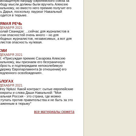
авозащитную награду Европейского союза за
ободу мысли должны были вручить Алексею
альному, но вместо него премию получит его
ь Дарья, поскольку лауреат Навальный
одится в тюрьме.
ЯМАЯ РЕЧЬ
 ДЕКАБРЯ 2021
олай Сванидзе: ...сейчас для журналистов в
сии опасностей очень много – но для
бодных журналистов, независимых, а вот для
ялистов опасность нулевая.
СМИ
 ДЕКАБРЯ 2021
К: «Присуждая премию Сахарова Алексею
вальному, мы признаем его безграничную
абрость и подтверждаем непоколебимую
держку Европарламента [в отношении] его
медленного освобождения».
БЛОГАХ
 ДЕКАБРЯ 2021
rey Nplusi: Какой контраст: сытые европейские
рократы и слова Даши Навальной: "Моя
альная Россия - это страна, где можно
тупать против правительства и не быть за это
саженным в тюрьму"
все материалы сюжета