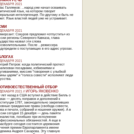
ЯМАЯ РЕЧЬ
 ДЕКАБРЯ 2021
ас Галлямов: ...народ уже начал осваивать
итический язык, на котором говорит
еральная интеллигенция. По-другому и быть не
ет. Язык властей людей уже не устраивает.
СМИ
 ДЕКАБРЯ 2021
ммерсант: Сокуров предложил «отпустить» из
сии регионы Северного Кавказа, глава
ударства назвал эти слова
озволительными. После ...режиссера
дупредили о поступающих в его адрес угрозах.
БЛОГАХ
 ДЕКАБРЯ 2021
трий Петров: когда политический протест
рализован посадками, избиениями и
угиваниями, миссию "говорения с улыбкой
ины царям" и "голоса совести" исполняют люди
усства.
ОТИВОЕСТЕСТВЕННЫЙ ОТБОР
ИГОРЬ ЯКОВЕНКО
 ДЕКАБРЯ 2021 //
 лет назад в США вступил в действие Билль о
вах — десять поправок и дополнений к
ституции 1787, законодательно закрепивших
овные гражданские права (свобода совести,
ва и печати, собраний и ношения оружия). А в
сии сегодня 15 декабря — день памяти
рналистов, погибших при исполнении
офессиональных обязанностей. А еще в
расбурге сегодня состоится церемония
учения премии Европарламента имени
адемика Андрея Сахарова. Эту главную