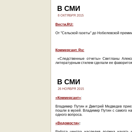
В СМИ
8 ОКТЯБРЯ 2015
Вести.RU:
От "Сельской газеты" до Нобелевской преми
Коммерсант. Ru:
«Следственные отчеты» Светланы Алекси
литературным стилем сделали ее фаворитом 
В СМИ
26 НОЯБРЯ 2015
«Коммерсант»
:
Владимир Путин и Дмитрий Медведев прие
пошли в музей. Владимир Путин с самого на
одного вопроса.
«Ведомости»
:
Работа центра наследия должна начать 