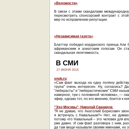
«Ведомости»
:
В связи с этими скандалами международна
пересмотреть спонсорский контракт с это
мер по исправлению репутации.
«Независимая газета»
:
Блаттер победил иорданского принца Али 
африканским и азиатским голосам. Он ст
скандальная легитимность.
В СМИ
27 ИЮНЯ 2015
snob.ru
:
«Сам факт выхода на одну поляну действу
трупа" очень интересен. Ну, согласись? Д
"либерасты" и "либерастические" СМИ назыв
наверное, три с половиной человека», — ска
эфир, однако тот, по его мнению, боится к не
"Эхо Москвы", Николай Сванидзе
:
"Я не думаю, что Анатолий Борисович зво
я встречусь с Навальным?» Нет, не думаю
потому что Навальный – это человек для вл
уже давно. И сам факт разговора с ним, раз
да там вещи называли своими именами, но 