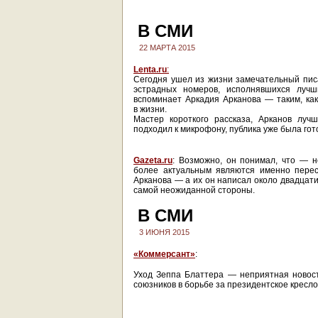
В СМИ
22 МАРТА 2015
Lenta.ru
:
Сегодня ушел из жизни замечательный писа
эстрадных номеров, исполнявшихся лучш
вспоминает Аркадия Арканова — таким, как
в жизни.
Мастер короткого рассказа, Арканов луч
подходил к микрофону, публика уже была гото
Gazeta.ru
: Возможно, он понимал, что — 
более актуальным являются именно перес
Арканова — а их он написал около двадцати
самой неожиданной стороны.
В СМИ
3 ИЮНЯ 2015
«Коммерсант»
:
Уход Зеппа Блаттера — неприятная новост
союзников в борьбе за президентское кресло