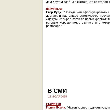
друг друга людей. И я считаю, что со сторон
daily.rbc.ru
:
Егор Руди:
"Прежде чем сформулировать св
доставили настоящее эстетическое насла
«Дождь» изобрел какой-то новый формат: п
которые хорошо подготовились и у кото
разговора."
В СМИ
12 ИЮЛЯ 2015
Pravmir.ru
Ирина Ясина:
"Нужен корпус подвижников, ч