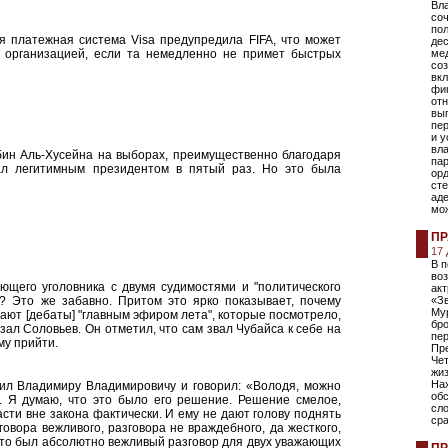
Вл
соч
пол
я платежная система Visa предупредила FIFA, что может
де
й организацией, если та немедленно не примет быстрых
мед
со
вкл
фи
от
вы
пер
и 
вл
бин Аль-Хусейна на выборах, преимущественно благодаря
пар
ал легитимным президентом в пятый раз. Но это была
орд
сте
аде
мож
ПР
17
В п
воз
ющего уголовника с двумя судимостями и "политического
ак
а? Это же забавно. Притом это ярко показывает, почему
«Зв
Му
ают [дебаты] "главным эфиром лета", которые посмотрело,
бр
зал Соловьев. Он отметил, что сам звал Чубайса к себе на
пе
му прийти.
Пр
Че
жи
На
нил Владимиру Владимировичу и говорил: «Володя, можно
обс
. Я думаю, что это было его решение. Решение смелое,
сло
асти вне закона фактически. И ему не дают голову поднять
сра
говора вежливого, разговора не враждебного, да жесткого,
это был абсолютно вежливый разговор для двух уважающих