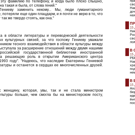
пр
а эту фамилию по телефону, и когда было плохо слышно,
св
а такая и была, от слова гений."
Нав
ениеву заменить некому... Мы, люди гуманитарного
доч
потеряли еще один плацдарм, и я почти не верю в то, что
нах
так же твердо стоять, как она."
ПР
15
Ник
Рос
та в области литературы и переводческой деятельности
сво
х культурных связей, за что госпожу Гениеву уважали
ло
ником тесного взаимодействия в области культуры между
выступала за расширение отношений между двумя нашими
В 
оссийской государственной библиотеки иностранной
15
ла решающую роль в открытии Американского центра
РБ
993 году". "Надеюсь, что наследие Екатерины Гениевой
На
ратуры и останется в сердцах ее многочисленных друзей.
хр
под
не
В 
15
And
с женщину, которая, увы, так и не стала министром
бю
культуры больше, чем смогла бы на министерском посту,
иде
выс
по