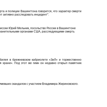
та и полиции Вашингтона говорится, что характер смерти
ет активно расследовать инцидент".
миссии Юрий Мельник, посольство России в Вашингтоне
хранительными органами США, расследующими смерть
билея в брежневском кабриолете «ЗиЛ» и торжественно
я храни». Под этот же гимн он недавно открыл памятник
умевших скандалов с участием Владимира Жириновского.