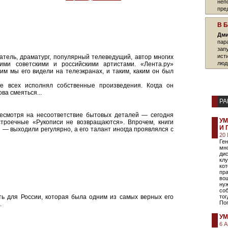
неп
пре
угро
В 
Дми
пар
зап
ист
тель, драматург, популярный телеведущий, автор многих
люд
ими советскими и российскими артистами. «Лента.ру»
им мы его видели на телеэкранах, и таким, каким он был
ше всех исполнял собственные произведения. Когда он
ва смеяться...
РА
несмотря на несоответствие бытовых деталей — сегодня
УМ
троечные «Рукописи не возвращаются». Впрочем, книги
И 
 — выходили регулярно, а его талант иногда проявлялся с
20
Ген
мно
дис
клу
кот
пр
вош
ну
со
ь для России, которая была одним из самых верных его
тог
Поп
.
УМ
6 