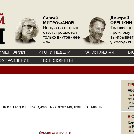
Сергей
Дмитрий
МИТРОФАНОВ
ОРЕШКИН
Иногда на острые
Телевизор 
ответы решается
прежнему
только внутреннее
выигрывает
«я»
у холодиль
ММЕНТАРИИ
ИТОГИ НЕДЕЛИ
КАПЛЯ ЖЕЛЧИ
БЮ
ОУПРАВЛЕНИЕ
ВСЕ СЮЖЕТЫ
ПР
Абб
пол
либ
не 
Ч или СПИД и необходимость их лечения, нужно отнимать
уст
В 
Ком
из 
гос
Версия для печати