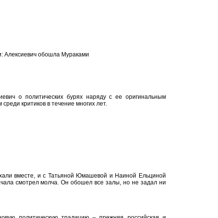
и: Алексиевич обошла Мураками
евич о политических бурях наряду с ее оригинальным
среди критиков в течение многих лет.
хали вместе, и с Татьяной Юмашевой и Наиной Ельциной
чала смотрел молча. Он обошел все залы, но не задал ни
новую политическую традицию – прежняя российская и