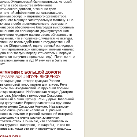
адимир Жириновский был политиком, который
етал в себе качества публичного
итического деятеля, в течение трех
сятилетий эффективно использовавшего
ийный ресурс, и партийного организатора,
здавшего мощную электоральную машину. Она
ючала в себя и региональные структуры, и
нансовое обеспечение благодаря выстроенным
ношениям со спонсорами (при пунктуальном
полнении лидером партии своих обязательств
ед ними, что в политике случается не всегда),
успешное взаимодействие с государственной
астью (Жириновский, единственный из лидеров
тии парламентской оппозиции, полный кавалер
ена «За заслуги перед Отечеством»; первую
пень он получил в прошлом году). Понятно, что
кватной замены в ЛДПР ему нет и быть не
ет.
АГМАТИКИ С БОЛЬШОЙ ДОРОГИ
ИГОРЬ ЯКОВЕНКО
 ДЕКАБРЯ 2021 //
оследние дни четверо граждан России
высили свой голос против диктатуры. Речь
трисы Лии Ахеджаковой на вручении премии
езда театрала». Нобелевская лекция Дмитрия
ратова. Манифест режиссера Сокурова,
ошенный в лицо Путину. Речь Дарьи Навальной
ред депутатами Европарламента на вручении
емии имени Сахарова Алексею Навальному.
тыре очень разных человека. С разным
зненным опытом и разной жизненной историей.
ходящиеся в очень разных жизненных
тоятельствах. Понимаю, что сравнивать их
ва трудно и, наверное, не надо бы, но как не
внивать, когда эти речи прозвучали подряд...