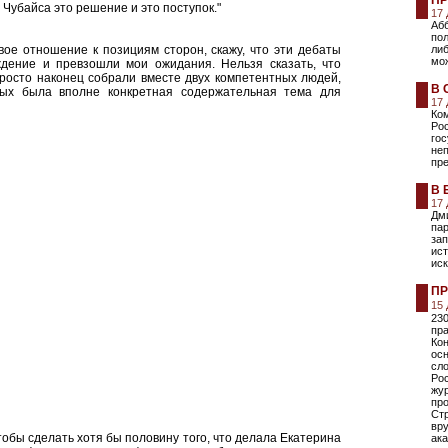
ПР
ы Чубайса это решение и это поступок."
17
Абб
пол
ое отношение к позициям сторон, скажу, что эти дебаты
либ
мож
ждение и превзошли мои ожидания. Нельзя сказать, что
росто наконец собрали вместе двух компетентных людей,
В 
рых была вполне конкретная содержательная тема для
17
Ко
Рос
гос
неп
пре
В 
17
Дми
па
зап
ист
иск
ПР
15
230
пра
Кон
осн
сло
Рос
жу
пр
Ст
вр
тобы сделать хотя бы половину того, что делала Екатерина
ак