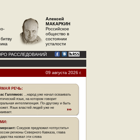
Алексей
МАКАРКИН
по-
Российское
общество в
 битву
состоянии
ника
усталости
РО РАССЛЕДОВАНИЙ
09 августа 2026 г.
ЯМАЯ РЕЧЬ:
ас Галлямов:
...народ уже начал осваивать
итический язык, на котором говорит
еральная интеллигенция. По-другому и быть
может. Язык властей людей уже не
раивает.
СМИ:
мерсант:
Сокуров предложил «отпустить»
России регионы Северного Кавказа, глава
ударства назвал эти слова