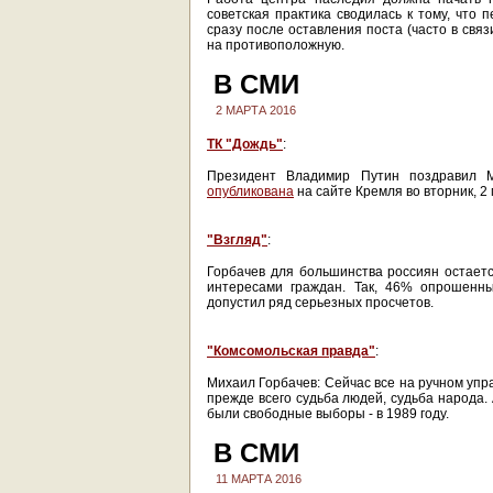
советская практика сводилась к тому, что 
сразу после оставления поста (часто в свя
на противоположную.
В СМИ
2 МАРТА 2016
ТК "Дождь"
:
Президент Владимир Путин поздравил М
опубликована
на сайте Кремля во вторник, 2 
"Взгляд"
:
Горбачев для большинства россиян остаетс
интересами граждан. Так, 46% опрошенны
допустил ряд серьезных просчетов.
"Комсомольская правда"
:
Михаил Горбачев: Сейчас все на ручном управ
прежде всего судьба людей, судьба народа.
были свободные выборы - в 1989 году.
В СМИ
11 МАРТА 2016