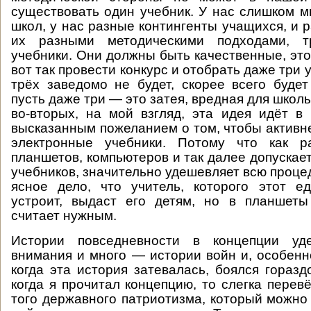
существовать один учебник. У нас слишком м
школ, у нас разные контингенты учащихся, и 
их разными методическими подходами, т
учебники. Они должны быть качественные, это
вот так провести конкурс и отобрать даже три 
трёх заведомо не будет, скорее всего буде
пусть даже три — это затея, вредная для школы
во-вторых, на мой взгляд, эта идея идёт в
высказанным пожеланием о том, чтобы активн
электронные учебники. Потому что как р
планшетов, компьютеров и так далее допускае
учебников, значительно удешевляет всю проце
ясное дело, что учитель, которого этот е
устроит, выдаст его детям, но в планшеты
считает нужным.
Истории повседневности в концепции уде
внимания и много — истории войн и, особенно
когда эта история затевалась, боялся горазд
когда я прочитал концепцию, то слегка перев
того державного патриотизма, который можно