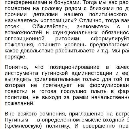
преференциями и бонусами. Тогда мы вас рас
поместим на полочку рядом с близкими по д
прочими деталями нашего политическог
называетесь «оппозиция»? Отлично, тогда вам
отсек… Обживайтесь, знакомьтесь с 
возможностей и функциональных обязаннос
оппозиционной риторики, сформулируй
пожелания, опишите уровень предполагаемо
какое довольствие рассчитываете и т.д. Мы р
порядке.
Понятно, что позиционирование в качес
инструмента путинской администрации и ее
выглядеть привлекательным только для той п
которая не претендует на формулирован
повестки и готова послушно плыть в фар
политики, не выходя за рамки начальствен
пожеланий.
Вне всякого сомнения, приглашение на вст
Путиным — в определенном смысле входной 
(кремлевскую) политику. И совершенно нев