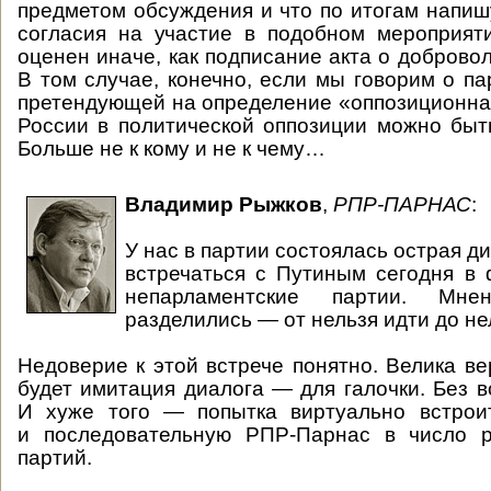
предметом обсуждения и что по итогам напи
согласия на участие в подобном мероприят
оценен иначе, как подписание акта о доброво
В том случае, конечно, если мы говорим о па
претендующей на определение «оппозиционна
России в политической оппозиции можно быть
Больше не к кому и не к чему…
Владимир Рыжков
,
РПР-ПАРНАС
:
У нас в партии состоялась острая д
встречаться с Путиным сегодня в
непарламентские партии. Мне
разделились — от нельзя идти до не
Недоверие к этой встрече понятно. Велика ве
будет имитация диалога — для галочки. Без в
И хуже того — попытка виртуально встрои
и последовательную РПР-Парнас в число 
партий.