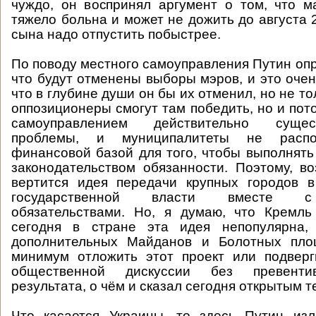
чуждо, он воспринял аргумент о том, что м
тяжело больна и может не дожить до августа 
сына надо отпустить побыстрее.
По поводу местного самоуправления Путин опр
что будут отменены выборы мэров, и это очен
что в глубине души он бы их отменил, но не тол
оппозиционеры смогут там победить, но и пот
самоуправлением действительно суще
проблемы, и муниципалитеты не распо
финансовой базой для того, чтобы выполнят
законодательством обязанности. Поэтому, в
вертится идея передачи крупных городов в
государственной власти вместе 
обязательствами. Но, я думаю, что Кремль
сегодня в стране эта идея непопулярна,
дополнительных Майданов и Болотных пло
минимум отложить этот проект или подверг
общественной дискуссии без превенти
результата, о чём и сказал сегодня открытым т
Что касается Украины, то здесь Путин из