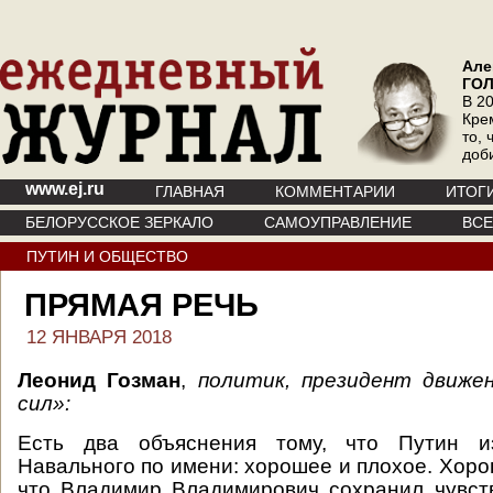
Але
ГО
В 20
Кре
то, 
доб
www.ej.ru
ГЛАВНАЯ
КОММЕНТАРИИ
ИТОГ
БЕЛОРУССКОЕ ЗЕРКАЛО
САМОУПРАВЛЕНИЕ
ВС
ПУТИН И ОБЩЕСТВО
ПРЯМАЯ РЕЧЬ
12 ЯНВАРЯ 2018
Леонид Гозман
,
политик, президент движе
сил»:
Есть два объяснения тому, что Путин из
Навального по имени: хорошее и плохое. Хоро
что Владимир Владимирович сохранил чувст