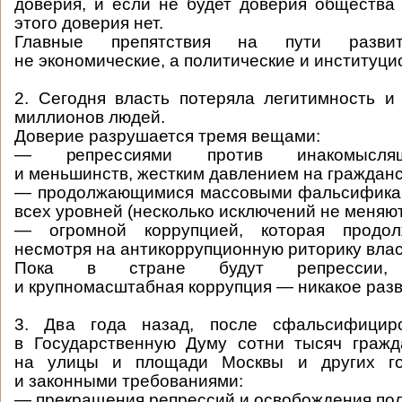
доверия, и если не будет доверия общества 
этого доверия нет.
Главные препятствия на пути разв
не экономические, а политические и институц
2. Сегодня власть потеряла легитимность и
миллионов людей.
Доверие разрушается тремя вещами:
— репрессиями против инакомыслящ
и меньшинств, жестким давлением на граждан
— продолжающимися массовыми фальсифика
всех уровней (несколько исключений не меняю
— огромной коррупцией, которая продолж
несмотря на антикоррупционную риторику влас
Пока в стране будут репрессии, 
и крупномасштабная коррупция — никакое раз
3. Два года назад, после сфальсифицир
в Государственную Думу сотни тысяч граж
на улицы и площади Москвы и других го
и законными требованиями:
— прекращения репрессий и освобождения по