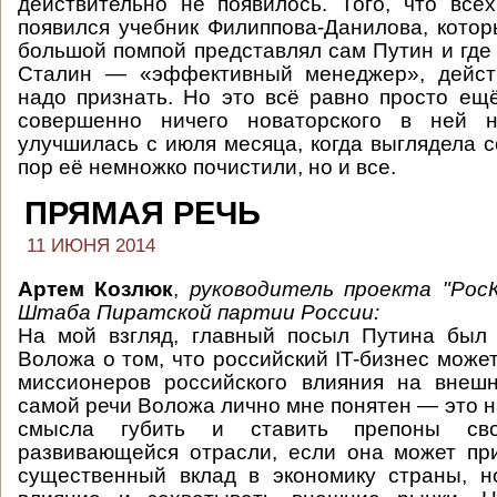
действительно не появилось. Того, что всех
появился учебник Филиппова-Данилова, котор
большой помпой представлял сам Путин и где 
Сталин — «эффективный менеджер», действ
надо признать. Но это всё равно просто ещ
совершенно ничего новаторского в ней н
улучшилась с июля месяца, когда выглядела с
пор её немножко почистили, но и все.
ПРЯМАЯ РЕЧЬ
11 ИЮНЯ 2014
Артем Козлюк
,
руководитель проекта "РосК
Штаба Пиратской партии России
:
На мой взгляд, главный посыл Путина был 
Воложа о том, что российский IT-бизнес може
миссионеров российского влияния на внеш
самой речи Воложа лично мне понятен — это на
смысла губить и ставить препоны св
развивающейся отрасли, если она может пр
существенный вклад в экономику страны, н