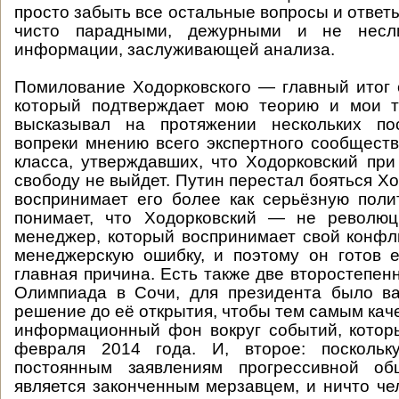
просто забыть все остальные вопросы и ответ
чисто парадными, дежурными и не несл
информации, заслуживающей анализа.
Помилование Ходорковского — главный итог 
который подтверждает мою теорию и мои т
высказывал на протяжении нескольких по
вопреки мнению всего экспертного сообществ
класса, утверждавших, что Ходорковский пр
свободу не выйдет. Путин перестал бояться Хо
воспринимает его более как серьёзную поли
понимает, что Ходорковский — не революци
менеджер, который воспринимает свой конфл
менеджерскую ошибку, и поэтому он готов е
главная причина. Есть также две второстепен
Олимпиада в Сочи, для президента было ва
решение до её открытия, чтобы тем самым кач
информационный фон вокруг событий, котор
февраля 2014 года. И, второе: поскольк
постоянным заявлениям прогрессивной об
является законченным мерзавцем, и ничто че