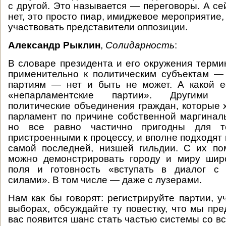
с другой. Это называется — переговоры. А се
нет, это просто пиар, имиджевое мероприятие
участвовать представители оппозиции.
Александр Рыклин
,
Солидарность
:
В словаре президента и его окружения терм
применительно к политическим субъектам —
партиям — нет и быть не может. А какой е
«непарламентские партии». Другими 
политические объединения граждан, которые х
парламент по причине собственной маргиналь
но все равно частично пригодны для т
пристроенными к процессу, и вполне подходят
самой последней, низшей гильдии. С их по
можно демонстрировать городу и миру широ
поля и готовность «вступать в диалог с
силами». В том числе — даже с лузерами.
Нам как бы говорят: регистрируйте партии, у
выборах, обсуждайте ту повестку, что мы пре
вас появится шанс стать частью системы со 