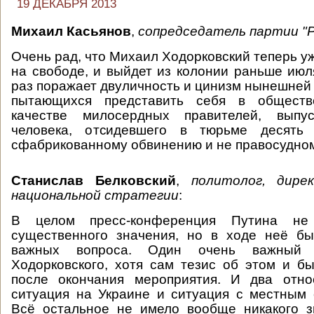
19 ДЕКАБРЯ 2013
Михаил Касьянов
,
сопредседатель партии 
Очень рад, что Михаил Ходорковский теперь у
на свободе, и выйдет из колонии раньше июл
раз поражает двуличность и цинизм нынешней 
пытающихся представить себя в общест
качестве милосердных правителей, выпу
человека, отсидевшего в тюрьме десят
сфабрикованному обвинению и не правосудно
Станислав Белковский
,
политолог, дире
национальной стратегии
:
В целом пресс-конференция Путина не
существенного значения, но в ходе неё бы
важных вопроса. Один очень важный
Ходорковского, хотя сам тезис об этом и 
после окончания мероприятия. И два отно
ситуация на Украине и ситуация с местным
Всё остальное не имело вообще никакого з