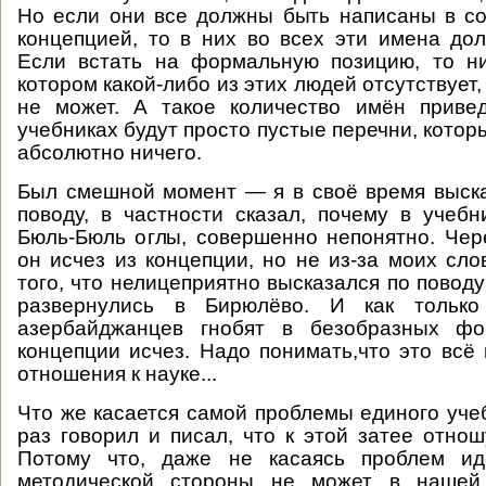
Но если они все должны быть написаны в со
концепцией, то в них во всех эти имена до
Если встать на формальную позицию, то ни
котором какой-либо из этих людей отсутствует,
не может. А такое количество имён привед
учебниках будут просто пустые перечни, котор
абсолютно ничего.
Был смешной момент — я в своё время выск
поводу, в частности сказал, почему в учеб
Бюль-Бюль оглы, совершенно непонятно. Чер
он исчез из концепции, но не из-за моих слов
того, что нелицеприятно высказался по повод
развернулись в Бирюлёво. И как только
азербайджанцев гнобят в безобразных фо
концепции исчез. Надо понимать,что это всё 
отношения к науке...
Что же касается самой проблемы единого учеб
раз говорил и писал, что к этой затее отнош
Потому что, даже не касаясь проблем ид
методической стороны не может в нашей