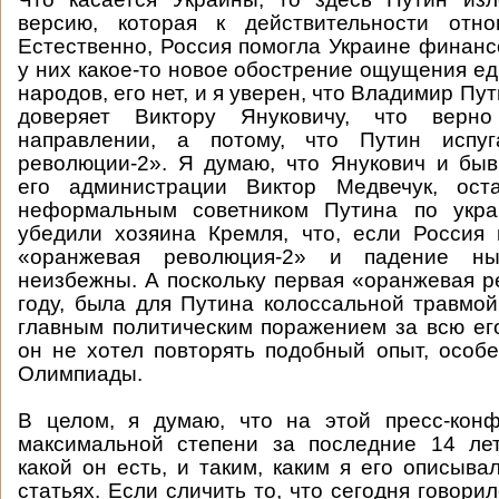
версию, которая к действительности отн
Естественно, Россия помогла Украине финансо
у них какое-то новое обострение ощущения ед
народов, его нет, и я уверен, что Владимир Пу
доверяет Виктору Януковичу, что вер
направлении, а потому, что Путин испуг
революции-2». Я думаю, что Янукович и бы
его администрации Виктор Медвечук, ост
неформальным советником Путина по укра
убедили хозяина Кремля, что, если Россия 
«оранжевая революция-2» и падение н
неизбежны. А поскольку первая «оранжевая р
году, была для Путина колоссальной травмо
главным политическим поражением за всю его
он не хотел повторять подобный опыт, особ
Олимпиады.
В целом, я думаю, что на этой пресс-кон
максимальной степени за последние 14 лет
какой он есть, и таким, каким я его описыва
статьях. Если сличить то, что сегодня говорило