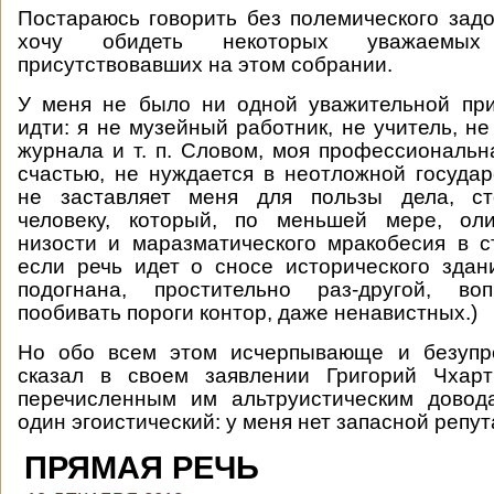
Постараюсь говорить без полемического задо
хочу обидеть некоторых уважаемы
присутствовавших на этом собрании.
У меня не было ни одной уважительной при
идти: я не музейный работник, не учитель, н
журнала и т. п. Словом, моя профессиональна
счастью, не нуждается в неотложной госуда
не заставляет меня для пользы дела, ст
человеку, который, по меньшей мере, оли
низости и маразматического мракобесия в с
если речь идет о сносе исторического здан
подогнана, простительно раз-другой, во
пообивать пороги контор, даже ненавистных.)
Но обо всем этом исчерпывающе и безупр
сказал в своем заявлении Григорий Чхар
перечисленным им альтруистическим довод
один эгоистический: у меня нет запасной репу
ПРЯМАЯ РЕЧЬ