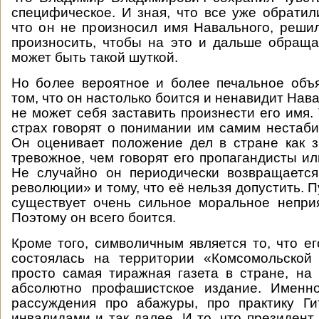
специфическое. И зная, что все уже обратил
что он не произносил имя Навального, реши
произносить, чтобы на это и дальше обращ
может быть такой шуткой.
Но более вероятное и более печальное объ
том, что он настолько боится и ненавидит Нава
не может себя заставить произнести его имя.
страх говорят о понимании им самим нестаби
Он оценивает положение дел в стране как 
тревожное, чем говорят его пропагандисты ил
Не случайно он периодически возвращается
революции» и тому, что её нельзя допустить. П
существует очень сильное моральное непри
Поэтому он всего боится.
Кроме того, символичным является то, что е
состоялась на территории «Комсомольской
просто самая тиражная газета в стране, на 
абсолютно профашистское издание. Именн
рассуждения про абажуры, про практику Ги
инвалидами и так далее. И то, что президент