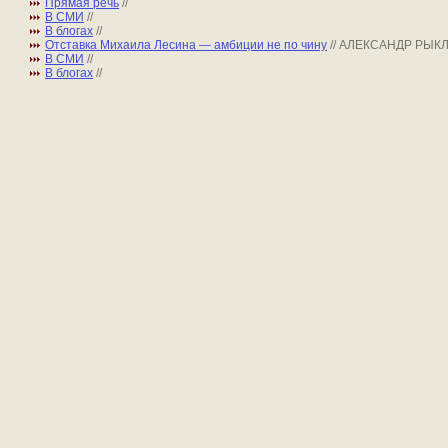
Прямая речь
//
В СМИ
//
В блогах
//
Отставка Михаила Лесина — амбиции не по чину
// АЛЕКСАНДР РЫК
В СМИ
//
В блогах
//