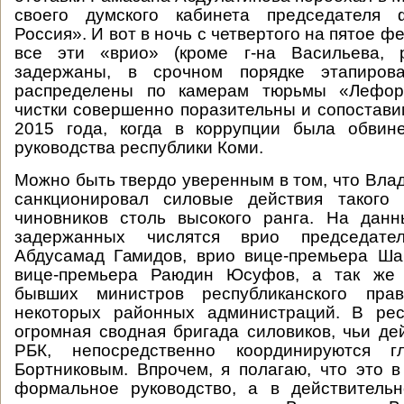
своего думского кабинета председателя 
Россия». И вот в ночь с четвертого на пятое ф
все эти «врио» (кроме г-на Васильева, 
задержаны, в срочном порядке этапиро
распределены по камерам тюрьмы «Лефор
чистки совершенно поразительны и сопостави
2015 года, когда в коррупции была обвин
руководства республики Коми.
Можно быть твердо уверенным в том, что Вла
санкционировал силовые действия такого
чиновников столь высокого ранга. На дан
задержанных числятся врио председател
Абдусамад Гамидов, врио вице-премьера Ша
вице-премьера Раюдин Юсуфов, а так же
бывших министров республиканского прав
некоторых районных администраций. В рес
огромная сводная бригада силовиков, чьи де
РБК, непосредственно координируются 
Бортниковым. Впрочем, я полагаю, что это 
формальное руководство, а в действительн