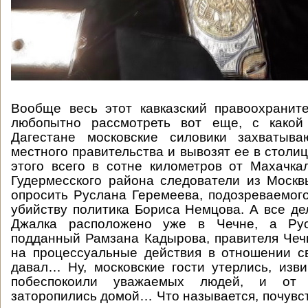
Вообще весь этот кавказский правоохранит
любопытно рассмотреть вот еще, с какой
Дагестане московские силовики захватыв
местного правительства и вывозят ее в столицу
этого всего в сотне километров от Махачк
Гудермесского района следователи из Моск
опросить Руслана Геремеева, подозреваемого
убийству политика Бориса Немцова. А все дел
Джалка расположено уже в Чечне, а Ру
подданный Рамзана Кадырова, правителя Чеч
на процессуальные действия в отношении с
давал… Ну, московские гости утерлись, изви
побеспокоили уважаемых людей, и от 
заторопились домой… Что называется, почу