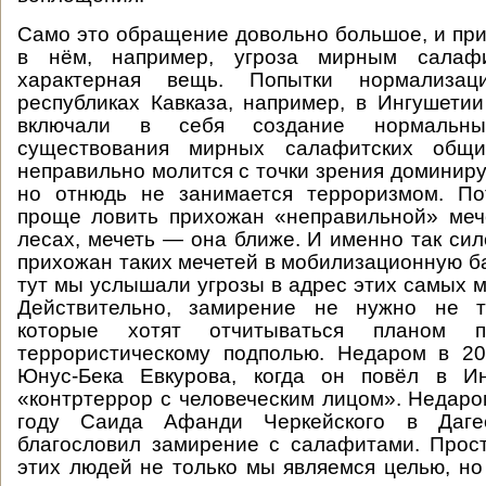
Само это обращение довольно большое, и пр
в нём, например, угроза мирным салаф
характерная вещь. Попытки нормализа
республиках Кавказа, например, в Ингушетии
включали в себя создание нормальн
существования мирных салафитских общи
неправильно молится с точки зрения доминир
но отнюдь не занимается терроризмом. По
проще ловить прихожан «неправильной» мече
лесах, мечеть — она ближе. И именно так си
прихожан таких мечетей в мобилизационную ба
тут мы услышали угрозы в адрес этих самых 
Действительно, замирение не нужно не т
которые хотят отчитываться планом
террористическому подполью. Недаром в 20
Юнус-Бека Евкурова, когда он повёл в И
«контртеррор с человеческим лицом». Недаро
году Саида Афанди Черкейского в Дагес
благословил замирение с салафитами. Прос
этих людей не только мы являемся целью, но