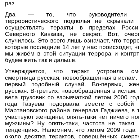
раз.
Два — то, что руководители севе
террористического подполья не скрывали
осуществлять теракты в пределах Росс
Северного Кавказа, не секрет. Вот, оче
случилось. Это всего лишь означает, что терр
которые последние 14 лет у нас происходят, н
мы живём в этой ситуации террора и контр
будем жить так и дальше.
Утверждается, что теракт устроила см
смертница русская, новообращённая в ислам. 
первый подобный случай. Во-первых, жен
русская. В-третьих, новообращённая в ислам.
вела грузовик со взрывчаткой летом 2000 год
года Газуева подорвала вместе с собой 
Мартановского района генерала Гаджиева, в т
участвуют женщины, опять-таки нет ничего но
мужчины? Ну опять-таки, частота не такая,
тенденциях. Напомним, что летом 2009 года
около десятка терактов, совершённых смерт