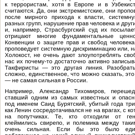
к террористам, хотя в Европе и в Узбекис
считаются. Да, они экстремистские, они проп
после мирного прихода к власти, системн
разных групп, нарушение прав человека и дру
и, например, Страсбургский суд их посылае
отрицают многие фундаментальные ценно
Конвенции о защите прав и свобод человека.
проповедует системную дискриминацию или, н
Холокост, не очень дают злоупотреблять сво
нас их почему-то достаточно активно записыв
Такфиристы — это другая линия. Разобрат
сложно, единственное, что можно сказать, это 
— не самая сильная в России.
Например, Александр Тихомиров, переш
ставший одним из самых известных и опасн
под именем Саид Бурятский, убитый года три
как Ленин сосредотачивался не на врагах, с ко
на попутчиках. Те, кто отходили от ген
клеймились свирепо, и полемика между так
очень сильная. Если бы это было еди