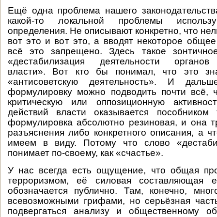
Ещё одна проблема нашего законодательст
какой-то локальной проблемы использ
определения. Не описывают конкретно, что нель
вот это и вот это, а вводят некоторое общее
всё это запрещено. Здесь такое зонтичн
«дестабилизация деятельности органов 
власти». Вот кто бы понимал, что это з
«антисоветскую деятельность». И дал
формулировку можно подводить почти всё, 
критическую или оппозиционную активнос
действий власти оказывается пособником 
формулировка абсолютно резиновая, и она т
разъяснения либо конкретного описания, а чт
имеем в виду. Потому что слово «дестаб
понимает по-своему, как «счастье».
У нас всегда есть ощущение, что общая пр
терроризмом, её силовая составляющая е
обозначается публично. Там, конечно, мно
всевозможными грифами, но серьёзная част
подвергаться анализу и общественному о