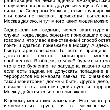
работающее на некий единый джихадистский
получили совершенно другую ситуацию. А так, т
силы, на Северном Кавказе, такие группировк
они сами не пускают, происходит вытеснен
Москва далеко, и тут много каких людей можно 
Задержали их, видимо, через заагентурен
случаи, когда люди, зачем-то приехавшие сюда
говорили, что у вас единственный способ оста
пойти и сдаться, приезжали в Москву. А здесь
быстро арестовывали. То есть в принципе
достаточно плотно мониторят москов
сообщества. В общем, там всё бурлит, и стра
что в это бурление не запущена какая-то аге
если есть задача не допускать попадание в
террористов из Имарата Кавказ, то, очевидно
такой мониторинг должны быть. Другое дело,
насколько эта система действует, и терро
Москву действительно не приезжают.
В целом у меня такие замечания. Есть много 
исламистских групп, и в московском