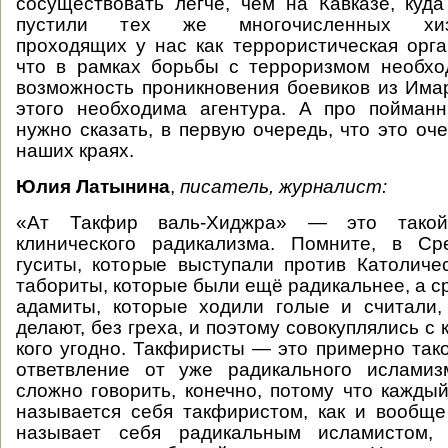
сосуществовать легче, чем на Кавказе, куд
пустили тех же многочисленных хизб-
проходящих у нас как террористическая орга
что в рамках борьбы с терроризмом необхо
возможность проникновения боевиков из Имар
этого необходима агентура. А про пойман
нужно сказать, в первую очередь, что это оч
наших краях.
Юлия Латынина
,
писатель, журналист:
«Ат Такфир валь-Хиджра» — это такой
клинического радикализма. Помните, в С
гуситы, которые выступали против Католиче
табориты, которые были ещё радикальнее, а с
адамиты, которые ходили голые и считали,
делают, без греха, и поэтому совокуплялись с 
кого угодно. Такфиристы — это примерно так
ответвление от уже радикального исламиз
сложно говорить, конечно, потому что каждый
называется себя такфиристом, как и вообще
называет себя радикальным исламистом, 