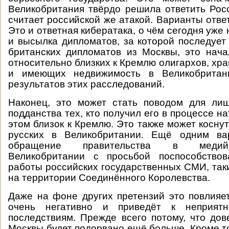
Великобритания твёрдо решила ответить Росс
считает российской же атакой. Варианты отве
Это и ответная кибератака, о чём сегодня уже
и высылка дипломатов, за которой последует
британских дипломатов из Москвы, это нач
относительно близких к Кремлю олигархов, хр
и имеющих недвижимость в Великобритани
результатов этих расследований.
Наконец, это может стать поводом для лиш
подданства тех, кто получил его в процессе н
этом близок к Кремлю. Это также может косну
русских в Великобритании. Ещё одним ва
обращение правительства в медий
Великобритании с просьбой поспособство
работы российских государственных СМИ, таки
на территории Соединённого Королевства.
Даже на фоне других претензий это повлияе
очень негативно и приведёт к неприятн
последствиям. Прежде всего потому, что до
Москвы будет подорвано ещё больше. Кроме то