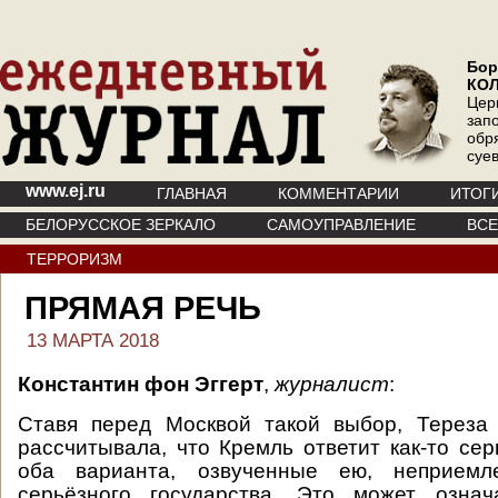
Бор
КО
Цер
зап
обр
суе
www.ej.ru
ГЛАВНАЯ
КОММЕНТАРИИ
ИТОГ
БЕЛОРУССКОЕ ЗЕРКАЛО
САМОУПРАВЛЕНИЕ
ВС
ТЕРРОРИЗМ
ПРЯМАЯ РЕЧЬ
13 МАРТА 2018
Константин фон Эггерт
,
журналист
:
Ставя перед Москвой такой выбор, Тереза 
рассчитывала, что Кремль ответит как-то сер
оба варианта, озвученные ею, неприем
серьёзного государства. Это может означ