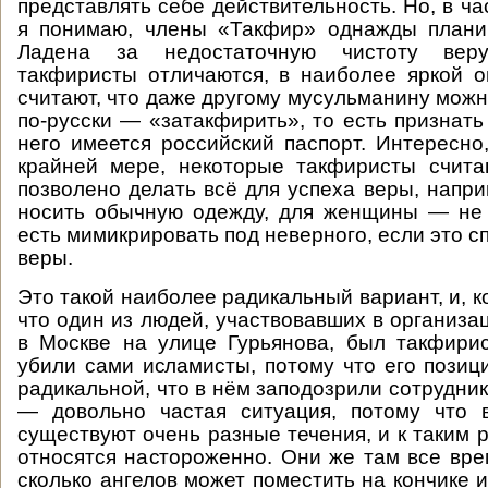
представлять себе действительность. Но, в ча
я понимаю, члены «Такфир» однажды плани
Ладена за недостаточную чистоту вер
такфиристы отличаются, в наиболее яркой ог
считают, что даже другому мусульманину можн
по-русски — «затакфирить», то есть признать
него имеется российский паспорт. Интересно,
крайней мере, некоторые такфиристы счита
позволено делать всё для успеха веры, напри
носить обычную одежду, для женщины — не 
есть мимикрировать под неверного, если это с
веры.
Это такой наиболее радикальный вариант, и, к
что один из людей, участвовавших в организа
в Москве на улице Гурьянова, был такфири
убили сами исламисты, потому что его позиц
радикальной, что в нём заподозрили сотрудник
— довольно частая ситуация, потому что 
существуют очень разные течения, и к таким 
относятся настороженно. Они же там все вре
сколько ангелов может поместить на кончике иг