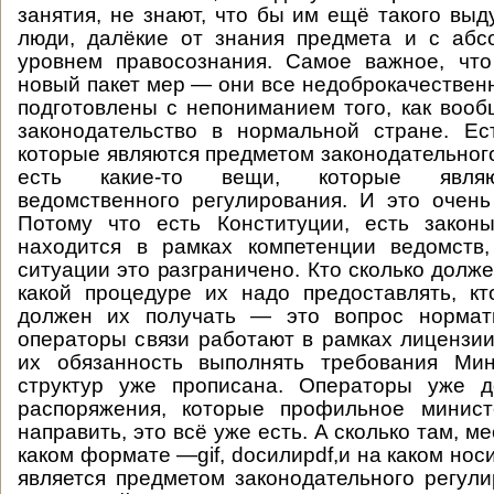
занятия, не знают, что бы им ещё такого выд
люди, далёкие от знания предмета и с аб
уровнем правосознания. Самое важное, что
новый пакет мер — они все недоброкачественн
подготовлены с непониманием того, как воо
законодательство в нормальной стране. Ес
которые являются предметом законодательного
есть какие-то вещи, которые являю
ведомственного регулирования. И это очен
Потому что есть Конституции, есть законы
находится в рамках компетенции ведомств
ситуации это разграничено. Кто сколько долже
какой процедуре их надо предоставлять, к
должен их получать — это вопрос нормат
операторы связи работают в рамках лицензии
их обязанность выполнять требования Ми
структур уже прописана. Операторы уже 
распоряжения, которые профильное минис
направить, это всё уже есть. А сколько там, ме
каком формате —gif, docилиpdf,и на каком нос
является предметом законодательного регули