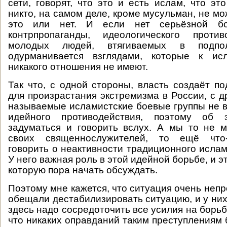
сети, говорят, что это и есть ислам, что эт
никто, на самом деле, кроме мусульман, не мо
это или нет. И если нет серьёзной бо
контрпропаганды, идеологического против
молодых людей, втягиваемых в подпол
одурманивается взглядами, которые к ис
никакого отношения не имеют.
Так что, с одной стороны, власть создаёт п
для произрастания экстремизма в России, с д
называемые исламистские боевые группы не в
идейного противодействия, поэтому об
задуматься и говорить вслух. А мы то не 
своих священнослужителей, то ещё что-
говорить о неактивности традиционного ислам
У него важная роль в этой идейной борьбе, и э
которую пора начать обсуждать.
Поэтому мне кажется, что ситуация очень неп
обещали дестабилизировать ситуацию, и у них
здесь надо сосредоточить все усилия на борьб
что никаких оправданий таким преступлениям 