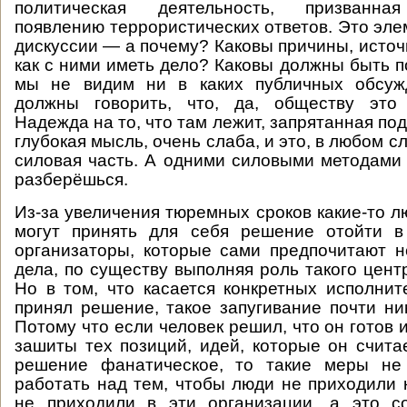
политическая деятельность, призванная
появлению террористических ответов. Это эле
дискуссии — а почему? Каковы причины, источ
как с ними иметь дело? Каковы должны быть п
мы не видим ни в каких публичных обсужд
должны говорить, что, да, обществу это
Надежда на то, что там лежит, запрятанная под
глубокая мысль, очень слаба, и это, в любом сл
силовая часть. А одними силовыми методами
разберёшься.
Из-за увеличения тюремных сроков какие-то л
могут принять для себя решение отойти в
организаторы, которые сами предпочитают н
дела, по существу выполняя роль такого цент
Но в том, что касается конкретных исполните
принял решение, такое запугивание почти ник
Потому что если человек решил, что он готов 
зашиты тех позиций, идей, которые он счита
решение фанатическое, то такие меры не
работать над тем, чтобы люди не приходили 
не приходили в эти организации, а это с