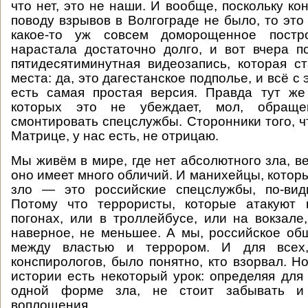
что нет, это не наши. И вообще, поскольку ко
поводу взрывов в Волгограде не было, то это 
какое-то уж совсем доморощенное постр
нарастала достаточно долго, и вот вчера п
пятидесятиминутная видеозапись, которая с
места: да, это дагестанское подполье, и всё с 
есть самая простая версия. Правда тут же
которых это не убеждает, мол, обращ
смонтировать спецслужбы. Сторонники того, ч
Матрице, у нас есть, не отрицаю.
Мы живём в мире, где нет абсолютного зла, ве
оно имеет много обличий. И манихейцы, которы
зло — это российские спецслужбы, по-вид
Потому что террористы, которые атакуют 
погонах, или в троллейбусе, или на вокзале,
наверное, не меньшее. А мы, российское об
между властью и террором. И для всех
конспирологов, было понятно, кто взорвал. Н
истории есть некоторый урок: определяя для
одной форме зла, не стоит забывать и
воплощения.