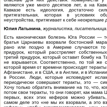
являются уже много десятков лет, а на Кав
Кавказе есть идеология, достаточно сил
притягательная, которая в условиях об
неустройства, притягивает к себе неокрепшие 
Юлия Латынина
,
журналистка, писательница
Есть каноническая болезнь Юга России — т
братья Царнаевы взорвали бостонский мар
рано или поздно в Америке случаются то 
придурок, который расстреляет собственны
третий придурок, который оставит бомбу на Т
не взрывается. Соответственно, по той же 
которой время от времени происходят теракты 
Афганистане, и в США, и в Англии, и в Испании
в России. Люди, которые исповедуют ислам
периодически совершают теракты, это — си
Хочу только обратить внимание на то, что, к
потом свои теракты, то они говорят, как мама Ц
первых, всех этих кеферов можно убивать
самом деле это «не мы их взорвали, а это в