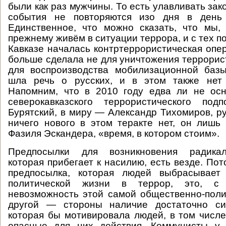
были как раз мужчины. То есть улавливать зак
события не повторяются изо дня в день
Единственное, что можно сказать, что мы,
прежнему живём в ситуации террора, и с тех п
Кавказе началась контртеррористическая опер
больше сделала не для уничтожения террорист
для воспроизводства мобилизационной баз
шла речь о русских, и в этом также нет 
Напомним, что в 2010 году едва ли не ос
северокавказского террористического по
Бурятский, в миру — Александр Тихомиров, ру
ничего нового в этом теракте нет, он лишь 
Фазиля Эскандера, «время, в котором стоим».
Предпосылки для возникновения радикал
которая прибегает к насилию, есть везде. По
предпосылка, которая людей выбрасывает
политической жизни в террор, это, с
невозможность этой самой общественно-поли
другой — стороны наличие достаточно си
которая бы мотивировала людей, в том числе
опасные для них действия. Коммунисты у