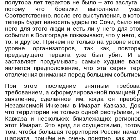
полутора лет терактов не было – это заслуга
потому что боевики выполняли указ
Соответственно, после его выступления, в кото
теперь будет наносить удары по Сочи, было не
него для этого люди и есть ли у него для эт
события в Волгограде показывают, что у него, к
то, и другое. Причём не только на уровне исп
уровне организаторов, так как, повторю
предыдущего теракта уже был убит. И вс
заставляет продумывать самые худшие вар
является предположение, что эта серия те
отвлечения внимания перед большим событие
При этом последним внятным требов
требованием, а сформулированной позицией 
заявление, сделанное им, когда он преобр
Независимой Ичкерии в Имарат Кавказа. Док
что территории не только одной республики, 
Кавказа и нескольких близлежащих регионо
этот Имарат. Это вряд ли осуществимо, потом
том, чтобы большая территория России начал
шариата, причём не очень понятно, как эт