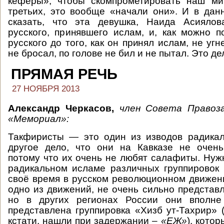
кеферы», чтобы скомпрометировать наш ми
третьих, это вообще «начали они». И в да
сказать, что эта девушка, Наида Асиялов
русского, принявшего ислам, и, как можно по
русского до того, как он принял ислам, не угн
не бросал, по голове не бил и не пытал. Это д
ПРЯМАЯ РЕЧЬ
27 НОЯБРЯ 2013
Александр Черкасов,
член Совета Правоз
«Мемориал»:
Такфиристы — это один из изводов радикал
другое дело, что они на Кавказе не очень
потому что их очень не любят салафиты. Нужн
радикальном исламе различных группировок
своё время в русском революционном движе
одно из движений, не очень сильно представл
но в других регионах России они вполне
представлена группировка «Хизб ут-Тахрир» (
кстати, нашли при задержании –
«ЕЖ»
), кото