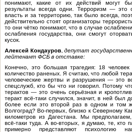
понимают, какие от их действий могут бы
результаты всегда одни. Терроризм — это 
власть и за территорию, так было всегда, по
действительно стоят организаторы террористи
то они чётко понимают, что в случае ослаблени
ослабления государства, они смогут оторва
кусок.
Алексей Кондауров
,
депутат государственн
лейтенант ФСБ в отставке:
Конечно, это большая трагедия: 18 человек
количество раненых. Я считаю, что любой тера
человеческие жертвы и разрушения — это в
спецслужб, кто бы что ни говорил. Потому ч
терактов — это очень серьёзная и кропотлив
теракт всё-таки случился, значит, в ней был 
более если это второй раз в одном и том 
Волгоград? Во-первых, близко к Северному Кав
километров из Дагестана. Мы предполагаем
всё-таки туда. А во-вторых, я думаю, те, кто 
примерно представляют психологию на