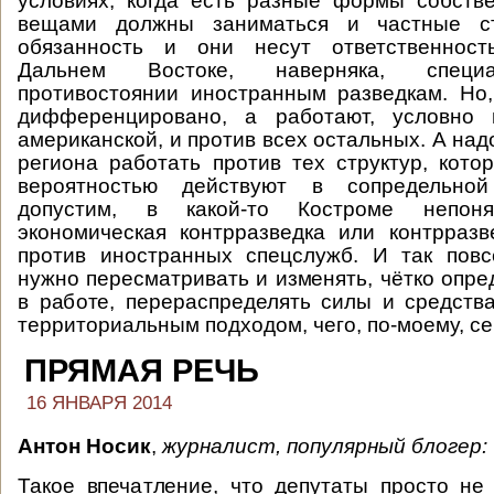
условиях, когда есть разные формы собстве
вещами должны заниматься и частные ст
обязанность и они несут ответственност
Дальнем Востоке, наверняка, специ
противостоянии иностранным разведкам. Но,
дифференцировано, а работают, условно 
американской, и против всех остальных. А над
региона работать против тех структур, кот
вероятностью действуют в сопредельной
допустим, в какой-то Костроме непон
экономическая контрразведка или контрраз
против иностранных спецслужб. И так повс
нужно пересматривать и изменять, чётко опре
в работе, перераспределять силы и средств
территориальным подходом, чего, по-моему, се
ПРЯМАЯ РЕЧЬ
16 ЯНВАРЯ 2014
Антон Носик
,
журналист, популярный блогер:
Такое впечатление, что депутаты просто не