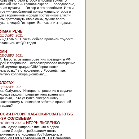
ользуют страхи Второй мировой войны. В
инской России главная скрепа — победобесие,
вная пугалка — Гитлер и его пособники. И то и
угое — излюбленный прием манипуляторов и
ди сторонников и среди противников власти.
бы протолкнуть свою ложь, лучше всего
угать людей Гитлером. Вот как они это делают.
ЯМАЯ РЕЧЬ
 ДЕКАБРЯ 2021
нид Гозман: Власти сейчас проявили трусость,
азавшись от QR-кодов.
СМИ
 ДЕКАБРЯ 2021
А Новости: Бывший советник президента РФ
рей Илларионов... охарактеризовал намерение
вой администрации США "произвести
езагрузку" в отношениях с Россией... как
литику коллаборационизма"...
БЛОГАХ
 ДЕКАБРЯ 2021
as Gallyamov: Интересно, решение о выдаче
-кодов людям, привитым иностранными
цинами, - это уступка либеральному
щественному мнению или забота о правящей
игархии?
ССИЯ ГРОЗИТ ЗАБЛОКИРОВАТЬ ЮТУБ
-ЗА СОЛОВЬЕВА
ИГОРЬ ЯКОВЕНКО
 НОЯБРЯ 2020 //
скомнадзор направил письмо в адрес
пании Google с требованием снять
раничения в отношении YouTube-канала
оловьев LIVE» сотрудника ВГТРК Владимира