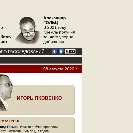
Александр
ГОЛЬЦ
по-
В 2021 году
Кремль получил
 битву
то, чего упорно
ника
добивался
РО РАССЛЕДОВАНИЙ
08 августа 2026 г.
ИГОРЬ ЯКОВЕНКО
ЯМАЯ РЕЧЬ:
нид Гозман
: Власти сейчас проявили
сость, отказавшись от QR-кодов.