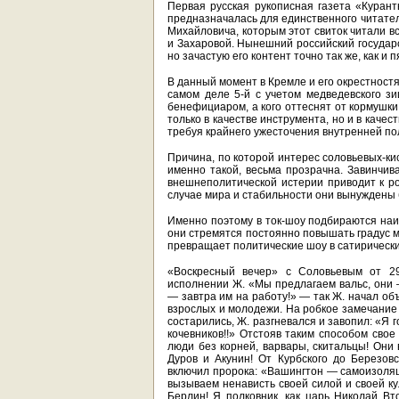
Первая русская рукописная газета «Курант
предназначалась для единственного читате
Михайловича, которым этот свиток читали в
и Захаровой. Нынешний российский государ
но зачастую его контент точно так же, как и 
В данный момент в Кремле и его окрестностях
самом деле 5-й с учетом медведевского зи
бенефициаром, а кого оттеснят от кормушки
только в качестве инструмента, но и в каче
требуя крайнего ужесточения внутренней по
Причина, по которой интерес соловьевых-ки
именно такой, весьма прозрачна. Завинчива
внешнеполитической истерии приводит к рос
случае мира и стабильности они вынуждены 
Именно поэтому в ток-шоу подбираются наи
они стремятся постоянно повышать градус м
превращает политические шоу в сатирически
«Воскресный вечер» с Соловьевым от 29
исполнении Ж. «Мы предлагаем вальс, они 
— завтра им на работу!» — так Ж. начал об
взрослых и молодежи. На робкое замечание 
состарились, Ж. разгневался и завопил: «Я
кочевников!!» Отстояв таким способом сво
люди без корней, варвары, скитальцы! Они 
Дуров и Акунин! От Курбского до Березов
включил пророка: «Вашингтон — самоизоляц
вызываем ненависть своей силой и своей ку
Берлин! Я полковник, как царь Николай Вт