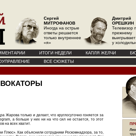
Сергей
Дмитрий
МИТРОФАНОВ
ОРЕШКИН
Иногда на острые
Телевизор 
ответы решается
прежнему
только внутреннее
выигрывает
«я»
у холодиль
ММЕНТАРИИ
ИТОГИ НЕДЕЛИ
КАПЛЯ ЖЕЛЧИ
БЮ
ОУПРАВЛЕНИЕ
ВСЕ СЮЖЕТЫ
ОВОКАТОРЫ
дра Жарова только и делает, что круглосуточно гоняется за
egram, а больше у них ни на что сил не остается, то этот
в на всех хватит.
ПР
Лео
и Плюс». Как объяснили сотрудники Роскомнадзора, за то,
тру