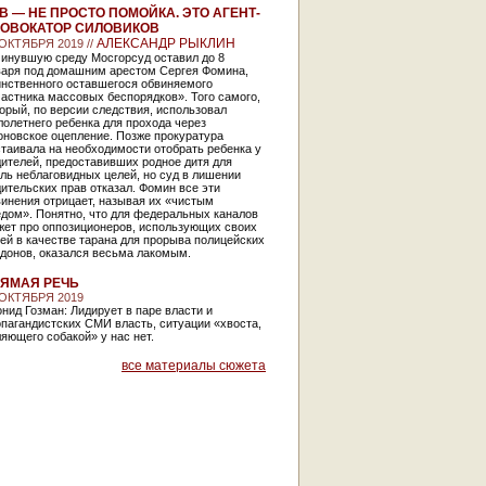
В — НЕ ПРОСТО ПОМОЙКА. ЭТО АГЕНТ-
ОВОКАТОР СИЛОВИКОВ
АЛЕКСАНДР РЫКЛИН
 ОКТЯБРЯ 2019 //
минувшую среду Мосгорсуд оставил до 8
варя под домашним арестом Сергея Фомина,
инственного оставшегося обвиняемого
астника массовых беспорядков». Того самого,
орый, по версии следствия, использовал
олетнего ребенка для прохода через
оновское оцепление. Позже прокуратура
таивала на необходимости отобрать ребенка у
ителей, предоставивших родное дитя для
ль неблаговидных целей, но суд в лишении
ительских прав отказал. Фомин все эти
инения отрицает, называя их «чистым
дом». Понятно, что для федеральных каналов
жет про оппозиционеров, использующих своих
ей в качестве тарана для прорыва полицейских
рдонов, оказался весьма лакомым.
ЯМАЯ РЕЧЬ
 ОКТЯБРЯ 2019
нид Гозман: Лидирует в паре власти и
пагандистских СМИ власть, ситуации «хвоста,
яющего собакой» у нас нет.
все материалы сюжета