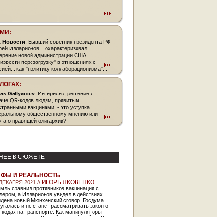
СМИ:
 Новости
: Бывший советник президента РФ
рей Илларионов... охарактеризовал
ерение новой администрации США
оизвести перезагрузку" в отношениях с
сией... как "политику коллаборационизма"...
БЛОГАХ:
as Gallyamov
: Интересно, решение о
аче QR-кодов людям, привитым
странными вакцинами, - это уступка
еральному общественному мнению или
ота о правящей олигархии?
НЕЕ В СЮЖЕТЕ
ФЫ И РЕАЛЬНОСТЬ
ИГОРЬ ЯКОВЕНКО
 ДЕКАБРЯ 2021 //
мль сравнил противников вакцинации с
лером, а Илларионов увидел в действиях
йдена новый Мюнхенский сговор. Госдума
угалась и не станет рассматривать закон о
-кодах на транспорте. Как манипуляторы