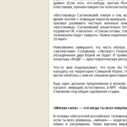
армян! Если хоть что-нибудь против Рос
Хлестакова, причем говорил он голосом попу
«Востоковед» Сатановский, говоря о том, к
время Англия с помощью пиратов выиграла г
призвал развивать частные военные ком
«востоковед» Сатановский решительно по
подхватил Ж. и возопил: «Списки готовы, т
телеканалы будут закрыты. Нужна национали
10 мая!»
Невозможно завершить эту часть обзора,
«экспертами» Соловьева. «Эксперт» Георги
объединения двух Корей не будет. И привел
поскольку «КНДР — аристократическая респу
Что-то мне подсказывает, что если бы Г
находясь на территории Северной Кореи, т
могли обойтись с ним не слишком аристократ
Еще одно дельное предложение в копилку 
патриот, живущий, естественно, в ФРГ. «Ев
Сергиенко под общее одобрение студии.
«Мягкая сила» — это когда ты всех покуп
В головах обитателей российского телевизо
если ты всех убиваешь, «мягкая» — когда 
обман и запугивание. Такая картина мир