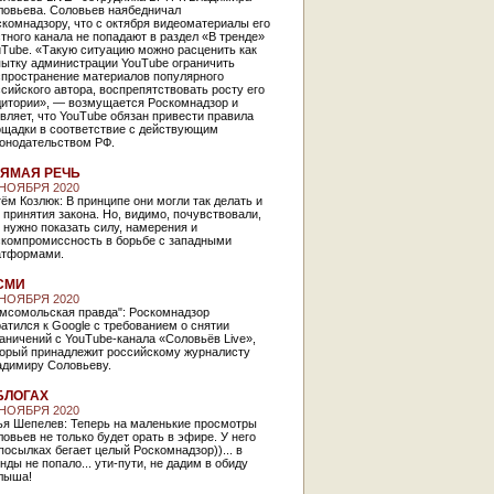
ловьева. Соловьев наябедничал
комнадзору, что с октября видеоматериалы его
тного канала не попадают в раздел «В тренде»
uTube. «Такую ситуацию можно расценить как
пытку администрации YouTube ограничить
спространение материалов популярного
сийского автора, воспрепятствовать росту его
дитории», — возмущается Роскомнадзор и
вляет, что YouTube обязан привести правила
ощадки в соответствие с действующим
конодательством РФ.
ЯМАЯ РЕЧЬ
 НОЯБРЯ 2020
ём Козлюк: В принципе они могли так делать и
 принятия закона. Но, видимо, почувствовали,
 нужно показать силу, намерения и
скомпромиссность в борьбе с западными
атформами.
СМИ
 НОЯБРЯ 2020
омсомольская правда": Роскомнадзор
атился к Google с требованием о снятии
аничений с YouTube-канала «Соловьёв Live»,
торый принадлежит российскому журналисту
адимиру Соловьеву.
БЛОГАХ
 НОЯБРЯ 2020
ья Шепелев: Теперь на маленькие просмотры
овьев не только будет орать в эфире. У него
посылках бегает целый Роскомнадзор))... в
нды не попало... ути-пути, не дадим в обиду
лыша!