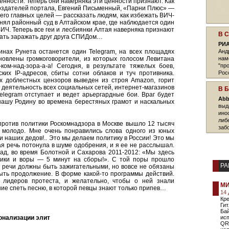
нности. Теперь они наверняка эти ценности признают. Как
создателей портала, Евгений Письменный, «Парни Плюс» —
з его главных целей — рассказать людям, как избежать ВИЧ-
ял районный суд в Алтайском крае, где наблюдается один
ИЧ. Теперь все геи и лесбиянки Алтая наверняка признают
В 
шать заражать друг друга СПИДом…
РИА
инах Рунета останется один Telegram, на всех площадях
Анд
новлены громкоговорители, из которых голосом Левитана
нам
ком-над-зора-а-а! Сегодня, в результате тяжелых боев,
"пр
их IP-адресов, сбиты сотни облаков и туч противника.
Рос
х доблестных цензоров выведен из строя Amazon, горит
 деятельность всех социальных сетей, интернет-магазинов
В 
elegram отступает и ведет арьергардные бои. Враг будет
Abb
нашу Родину во времена берестяных грамот и наскальных
выд
ино
либ
против политики Роскомнадзора в Москве вышло 12 тысяч
заб
и молодо. Мне очень понравились слова одного из юных
наших дедов!.. Это мы делаем политику в России! Это мы
я речь потонула в шуме одобрения, и я ее не расслышал.
зад, во время Болотной и Сахарова 2011-2012: «Мы здесь
улики и воры — 5 минут на сборы!». С той поры прошло
РА
 речи должны быть зажигательными, но вовсе не обязаны
ыть продолжение. В форме какой-то программы действий.
 лидеров протеста, и желательно, чтобы о ней знали
МИ
ие спеть песню, в которой певцы знают только припев…
14
Кре
Гит
Ба
ионализации элит
исп
QR