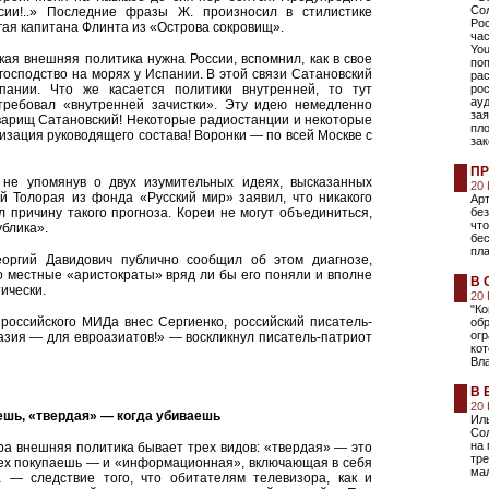
Со
сии!..» Последние фразы Ж. произносил в стилистике
Рос
гая капитана Флинта из «Острова сокровищ».
час
Yo
акая внешняя политика нужна России, вспомнил, как в свое
по
осподство на морях у Испании. В этой связи Сатановский
ра
пании. Что же касается политики внутренней, то тут
рос
ау
требовал «внутренней зачистки». Эту идею немедленно
зая
оварищ Сатановский! Некоторые радиостанции и некоторые
пл
зация руководящего состава! Воронки — по всей Москве с
за
ПР
 не упомянув о двух изумительных идеях, высказанных
20
й Толорая из фонда «Русский мир» заявил, что никакого
Арт
 причину такого прогноза. Кореи не могут объединиться,
без
что
блика».
бе
пл
еоргий Давидович публично сообщил об этом диагнозе,
о местные «аристократы» вряд ли бы его поняли и вполне
В 
ически.
20
"К
российского МИДа внес Сергиенко, российский писатель-
обр
огр
разия — для евроазиатов!» — воскликнул писатель-патриот
ко
Вл
В 
20
аешь, «твердая» — когда убиваешь
Ил
Сол
на 
ра внешняя политика бывает трех видов: «твердая» — это
тре
всех покупаешь — и «информационная», включающая в себя
ма
а — следствие того, что обитателям телевизора, как и