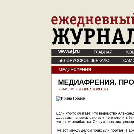
www.ej.ru
ГЛАВНАЯ
КО
БЕЛОРУССКОЕ ЗЕРКАЛО
САМ
МЕДИАФРЕНИЯ
МЕДИАФРЕНИЯ. ПР
2 МАЯ 2018,
ИГОРЬ ЯКОВЕНКО
Если кто-то считает, что ведомство Алексан
Дуровым, пытаясь отнять у него ключи к Tel
«кто-то» ошибается. Сил у жаровских цензоро
Тут вот между делом прикрыли портал «Парн