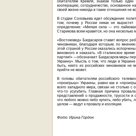
обитателям Кремля, знаком только один
кооперацию, сотрудничество, основанное на
своей жизни никогда в такие отношения не в
В студии Соловьева идет обсуждение полити
том, почему у России никак не вырастет
определение: «Мягкая сила — это лайковая
Старикова всем нравится, но она несколько
«Востоковед» Багдасаров ставит вопрос реб
чиновниках, благодаря которым, по мнению
этой страной у России оказались испорчены
виновного и наказать. «В сталинское время
партии!» —обозначает Багдасаров меры пер
Украину». Мысль о том, что люди в Украине
быть, никто из российских чиновников не м
прийти не может.
В головы обитателям российского телеви
«проигрыш» Украины, равно как и «проигры
всего западного мира, связан не столько с 
что-то усугубить. Главная причина провал
представлений о продажности, трусости и с
что любого можно либо купить, либо убить, 
целом — ведут к провалу и изоляции.
Фото: Ирина Гордон