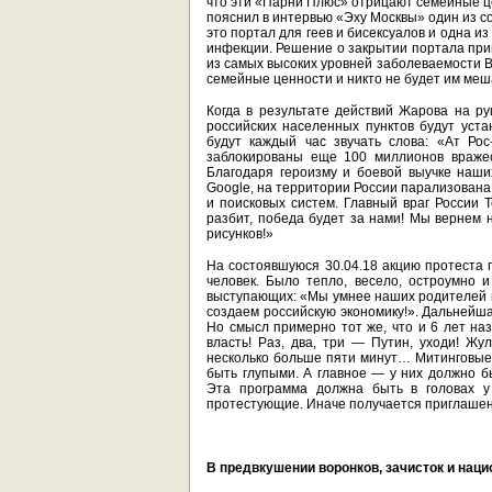
что эти «Парни Плюс» отрицают семейные це
пояснил в интервью «Эху Москвы» один из 
это портал для геев и бисексуалов и одна и
инфекции. Решение о закрытии портала прин
из самых высоких уровней заболеваемости В
семейные ценности и никто не будет им ме
Когда в результате действий Жарова на ру
российских населенных пунктов будут уста
будут каждый час звучать слова: «Ат Рос-
заблокированы еще 100 миллионов вражеск
Благодаря героизму и боевой выучке наши
Google, на территории России парализована
и поисковых систем. Главный враг России T
разбит, победа будет за нами! Мы вернем 
рисунков!»
На состоявшуюся 30.04.18 акцию протеста 
человек. Было тепло, весело, остроумно 
выступающих: «Мы умнее наших родителей и 
создаем российскую экономику!». Дальнейша
Но смысл примерно тот же, что и 6 лет на
власть! Раз, два, три — Путин, уходи! Ж
несколько больше пяти минут… Митинговые
быть глупыми. А главное — у них должно б
Эта программа должна быть в головах у
протестующие. Иначе получается приглашен
В предвкушении воронков, зачисток и нац