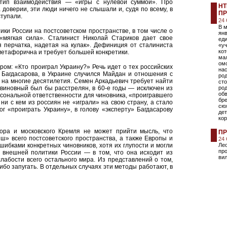
 тип взаимодействия — «игры с нулевой суммой». Про
НТ
 доверии, эти люди ничего не слышали и, судя по всему, в
ПР
ступали.
24
В 
ки России на постсоветском пространстве, в том числе о
ян
 «мягкая сила». Сталинист Николай Стариков дает свое
ед
 перчатка, надетая на кулак». Дефиниция от сталиниста
«уч
кот
 метафорична и требует большей конкретики.
мал
ом
ром: «Кто проиграл Украину?» Речь идет о тех российских
нас
 Багдасарова, в Украине случился Майдан и отношения с
род
 на многие десятилетия. Семен Аркадьевич требует найти
сто
 виновный был бы расстрелян, в 60-е годы — исключен из
род
обв
сональной ответственности для чиновника, «проигравшего
бре
 ни с кем из россиян не «играли» на свою страну, а стало
сю
ог «проиграть Украину», в голову «эксперту» Багдасарову
дет
ко
зора и московского Кремля не может прийти мысль, что
ПР
ш» всего постсоветского пространства, а также Европы и
24
ошибками конкретных чиновников, хотя их глупости и могли
Лео
про
а внешней политики России — в том, что она исходит из
вил
лабости всего остального мира. Из представлений о том,
либо запугать. В отдельных случаях эти методы работают, в