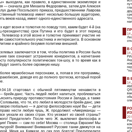
исп
ы» выходила, как правило, в единственном экземпляре и
пут
ля — сначала для Михаила Федоровича, затем для Алексея
гла
слух дьяки Посольского приказа, предшественники Лаврова
др
ственный телевизор имеет несколько большую аудиторию,
сре
Что
пять веков назад, имеет одного-единственного адресата.
нап
 идет возня и толкотня по поводу того, каким будет 4-й (на
ПР
ц-президентства) срок Путина и кто будет в этот период
14
. Телевизор в этой возне и толкотне принимает участие не
Лео
стве самостоятельного участника и интересанта. В основном
отк
литики и крайнего безумия политики внешней.
В 
селевых заключается в том, чтобы политика в России была
14
ние гаек означает устранение конкурентов, а нагнетание
РИ
Анд
ту популярности политических ток-шоу, в то время как в
но
будут занять более скромную нишу.
пер
"по
более мракобесные персонажи, а, попав в эти программы,
ракобесия, доводя его до полного гротеска, который порой
В 
е.
14
Abb
.04.18 стартовал с обычной пятиминутки ненависти в
QR
вак
— брейк-данс. Часть людей любят напиться, проблеваться
об
ъяснять природу противостояния России и Запада, а также
ол
Соловьева, что те, кто любил в молодости брейк-данс, уже
 говорю глобально — я доктор философских наук! Вы — дети
РО
е право нести любую чушь, Ж. продолжил: «Американцы —
ИЗ
все уехали из своих стран. Кто уезжает из своей страны?
20
ского! Предатели!» После чего Ж. выключил философа и
Ро
ия! Пекин — сам по себе! Москва — столица Евразии! Мы
ком
льтурой! Внимание! Внимание!! Русские танки движутся на
ог
орой. Меня на Кавказе до сих пор боятся! Предупредите
«С