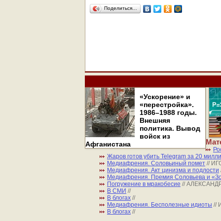
Поделиться…
«Ускорение» и
«перестройка».
1986–1988 годы.
Внешняя
политика. Вывод
войск из
Мат
Афганистана
Ро
Жаров готов убить Telegram за 20 милл
Медиафрения. Соловьиный помет
// И
Медиафрения. Акт цинизма и подлости
Медиафрения. Премия Соловьева и «Зо
Погружение в мракобесие
// АЛЕКСАНД
В СМИ
//
В блогах
//
Медиафрения. Бесполезные идиоты
//
В блогах
//