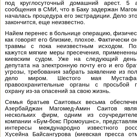
под круглосуточный домашний арест. 5 а
сообщения в СМИ, что в Баку задержан Маго
началась процедура его экстрадиции. Дело эт
закончится, еще неизвестно.
Найем перенес в больнице операцию, физическ
как говорят его близкие, плохое. Фактически 
травмы с пока неизвестным исходом. По
кажутся мягкие меры пресечения, примененны
киевским судом. Уже на следующий день
депутата на электронную почту его и его бра
угрозы, требования забрать заявление из по
дело миром. Шестого мая Мустаф
правоохранительные органы с просьбой п
охрану из-за опасений за свою жизнь.
Семья братьев Саитовых весьма обеспече
Азербайджан Магомед-Амин Саитов явля
нескольких фирм, одним из соучредителе
компании «Бум-бокс Промоушнс», представляю
интересы международно известного росс
Хусейна Байсангурова (киевская пресса от