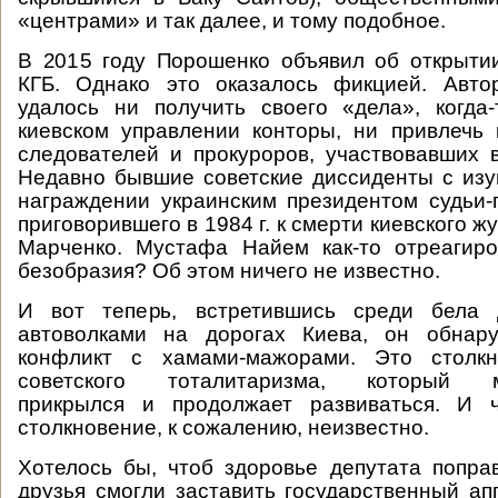
«центрами» и так далее, и тому подобное.
В 2015 году Порошенко объявил об открыти
КГБ. Однако это оказалось фикцией. Авто
удалось ни получить своего «дела», когда
киевском управлении конторы, ни привлечь 
следователей и прокуроров, участвовавших 
Недавно бывшие советские диссиденты с из
награждении украинским президентом судьи-п
приговорившего в 1984 г. к смерти киевского 
Марченко. Мустафа Найем как-то отреагир
безобразия? Об этом ничего не известно.
И вот теперь, встретившись среди бела
автоволками на дорогах Киева, он обнар
конфликт с хамами-мажорами. Это столк
советского тоталитаризма, который м
прикрылся и продолжает развиваться. И 
столкновение, к сожалению, неизвестно.
Хотелось бы, чтоб здоровье депутата попра
друзья смогли заставить государственный ап