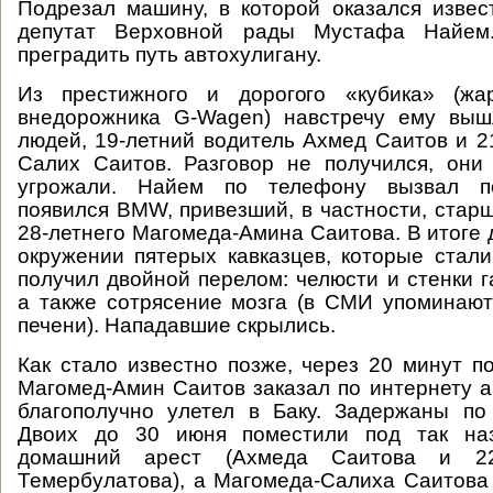
Подрезал машину, в которой оказался изве
депутат Верховной рады Мустафа Найем
преградить путь автохулигану.
Из престижного и дорогого «кубика» (жа
внедорожника G-Wagen) навстречу ему вы
людей, 19-летний водитель Ахмед Саитов и 2
Салих Саитов. Разговор не получился, они
угрожали. Найем по телефону вызвал п
появился BMW, привезший, в частности, старш
28-летнего Магомеда-Амина Саитова. В итоге 
окружении пятерых кавказцев, которые стали
получил двойной перелом: челюсти и стенки г
а также сотрясение мозга (в СМИ упоминаю
печени). Нападавшие скрылись.
Как стало известно позже, через 20 минут п
Магомед-Амин Саитов заказал по интернету а
благополучно улетел в Баку. Задержаны по
Двоих до 30 июня поместили под так на
домашний арест (Ахмеда Саитова и 22
Темербулатова), а Магомеда-Салиха Саитова