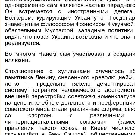
одновременно сам является частью парадног
Он встречается с иностранными делега
Волкером, курирующим Украину от Госдепа
знаменитым философом Фрэнсисом Фукуямой 
обаятельным Мустафой, западные политики
видят, что новая Украина возможна и что она 
реализуется.
Во многом Найем сам участвовал в создани
иллюзии.
Столкновение с хулиганами случилось вб
памятника Ленину, снесенного «революцией».
легко — предельно тяжело демонтироват
систему попрания человеческого достоинст
внешней перестройки советская номенклатур
на деньги, хлебные должности и преференции
советского мира стали различные фирмы, связ
со спортом, с различными об
«интернациональными союзами» (заме
правления такого союза в Киеве числил
скрывшийся в Баку Саитов), общественным