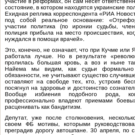
участие в реформах, он сам несет ответствен
состояние, в котором находятся украинские по
Ехидная реплика корреспондента «РИА Новост
под собой реальное основание: «Отрефо
участии политика (по иронии судьбы, чле
полиция прибыла на место происшествия, ко
нуждался в помощи врачей».
Это, конечно, не означает, что при Кучме или
работала лучше. Но в результате «револю
пролилась большая кровь, а воз и ныне та
Найема мы видим, как судьи формально
обязанности, не учитывают существо случивше
оставляют на свободе тех, кто, устроив бес
посягнул на здоровье и достоинство сознател
Вообще избиения подобного рода, ко
профессионально владеют приемами боевых
расценивать как бандитизм.
Депутат, уже после столкновения, несколь
своем ФБ мотивы, которыми руководствова
преградив дорогу автошпане. 30 апреля, по 