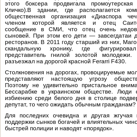
этого боксера продвигала промоутерская
Кличко).В здании, где располагается ком
общественная организация «Диаспора чеч
членом которой является и отец Саит
сообщение в СМИ, что отец очень недов
сыновей. При этом его дети — завсегдатаи 
ресторанов. В 2011 году старший из них, Маг
скандальную хронику, где фигурирова
представитель гнилой золотой молодежи. 
разъезжал на дорогой красной Ferarri F430.
Столкновения на дорогах, провоцируемые м
представляют настоящую угрозу обществ
Поэтому не удивительно пристальное вним
Бессарабке в украинском обществе. Люди 
избиению среди белого дня в столице подве
депутат, то чего ожидать обычным гражданам?
Для последних очевидна и другая жгучая 
поддержки сынков богачей и влиятельных чин
быстрей полиции и наводят «порядок».