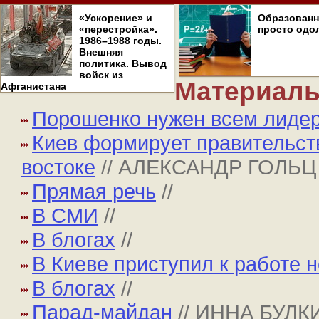
«Ускорение» и
Образован
«перестройка».
просто одо
1986–1988 годы.
Внешняя
политика. Вывод
войск из
Материалы
Афганистана
Порошенко нужен всем лиде
Киев формирует правительств
востоке
// АЛЕКСАНДР ГОЛЬЦ
Прямая речь
//
В СМИ
//
В блогах
//
В Киеве приступил к работе 
В блогах
//
Парад-майдан
// ИННА БУЛК