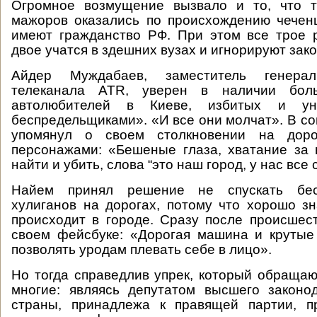
Огромное возмущение вызвало и то, что 
мажоров оказались по происхождению чечен
имеют гражданство РФ. При этом все трое 
двое учатся в здешних вузах и игнорируют зак
Айдер Муждабаев, заместитель генерал
телеканала ATR, уверен в наличии боль
автолюбителей в Киеве, избитых и ун
беспредельщиками». «И все они молчат». В со
упомянул о своем столкновении на дор
персонажами: «Бешеные глаза, хватание за
найти и убить, слова “это наш город, у нас все 
Найем принял решение не спускать бес
хулиганов на дорогах, потому что хорошо зна
происходит в городе. Сразу после происшес
своем фейсбуке: «Дорогая машина и крутые
позволять уродам плевать себе в лицо».
Но тогда справедлив упрек, который обращаю
многие: являясь депутатом высшего законо
страны, принадлежа к правящей партии, п