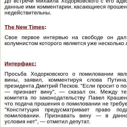
До встречи Михаила Ходорковского с его адв
данные ими комментарии, касающиеся прошен
недействительны.
The New Times
:
Свое первое интервью на свободе он дал
колумнистом которого является уже несколько л
Интерфакс:
Просьба Ходорковского о помиловании явл
вины, заявил, комментируя слова Путина,
президента Дмитрий Песков. "Если просит о п
— признает вину", — сказал он. Между те
комитета по законодательству Павел Крашен
что подача прошения о помиловании не требуе
"Конституция предусматривает право по
помиловании. Признавать вину — в данно
условия нет", — отметил депутат.