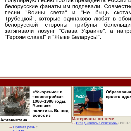
популярную песню против президента России 
белорусские фанаты им подпевали. Совмест
песни "Воины света" и "Не быць скотам
Трубецкой", которые одинаково любят в обои
белорусской стороны трибуны болельщи
затягивали лозунг "Слава Украине", а нап
"Героям слава!" и "Жыве Беларусь!".
«Ускорение» и
Образован
«перестройка».
просто одо
1986–1988 годы.
Внешняя
политика. Вывод
войск из
Материалы по теме
Афганистана
Вглядываясь в сентябрь
// ИГО
Прямая речь
//