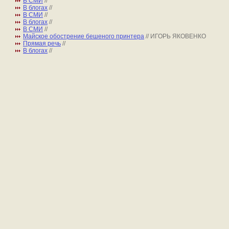
В СМИ
//
В блогах
//
В СМИ
//
В блогах
//
В СМИ
//
Майское обострение бешеного принтера
// ИГОРЬ ЯКОВЕНКО
Прямая речь
//
В блогах
//