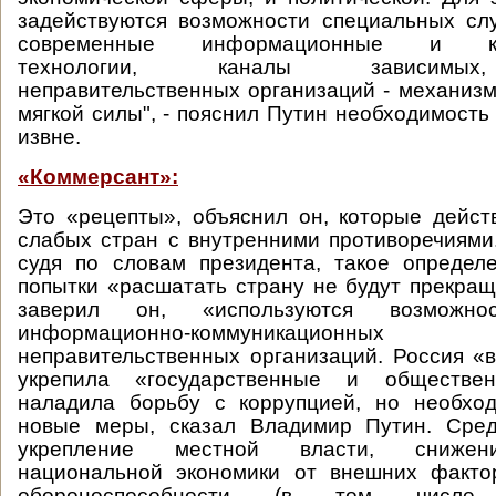
задействуются возможности специальных сл
современные информационные и ком
технологии, каналы зависимых
неправительственных организаций - механиз
мягкой силы", - пояснил Путин необходимость
извне.
«Коммерсант»:
Это «рецепты», объяснил он, которые дейс
слабых стран с внутренними противоречиями.
судя по словам президента, такое определ
попытки «расшатать страну не будут прекраща
заверил он, «используются возможнос
информационно-коммуникацион
неправительственных организаций. Россия «
укрепила «государственные и обществен
наладила борьбу с коррупцией, но необхо
новые меры, сказал Владимир Путин. Сре
укрепление местной власти, снижен
национальной экономики от внешних факто
обороноспособности (в том числе в