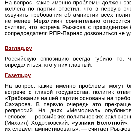
На вопрос, какие именно проблемы должен озв
коллега по партии ответил, что в первую о
озвучить требования об амнистии всех поли
не менее Мерзликин сомнительно относится
считает, что встреча Рыжкова с президентом 
сопредседателя РПР-Парнас дозвониться не у
Взгляд.ру
Российскую оппозицию всегда губило то, 
определиться, кто у них главный.
Газета.ру
На вопрос, какие именно проблемы могут б
встрече с главой государства, политик отве
«Требования нашей партии основаны на требо
Сахарова. В первую очередь это прекраще
репрессий. На днях «Мемориал» опублико
человек — российских политических заключен
(Михаил) Ходорковский,
«узники Болотной»
,
их следует амнистировать», — считает Рыжков