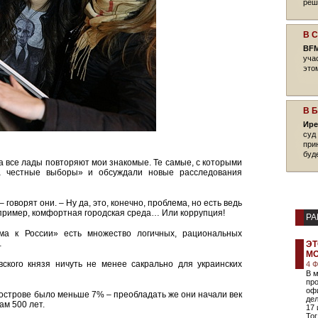
реш
В 
BFM
уча
это
В 
Ире
суд
при
буд
на все лады повторяют мои знакомые. Те самые, с которыми
а честные выборы» и обсуждали новые расследования
 говорят они. – Ну да, это, конечно, проблема, но есть ведь
например, комфортная городская среда… Или коррупция!
РА
ма к России» есть множество логичных, рациональных
…
ЭТ
М
вского князя ничуть не менее сакрально для украинских
4 
В м
пр
оф
луострове было меньше 7% – преобладать же они начали век
дел
ам 500 лет.
17 
Тог