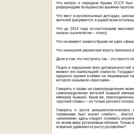
Что вопрос о передаче Крыма УССР был 
референдуме большинство крымчан проголос
Что мест в русскоязычных детсадах, школа
жителей (разумеется, в ущерб всем остальны
Что до 2014 года по-настоящему массово
начала тысячелетия – точно).
Что на момент захвата Крыма ни один «фаши
Что нынешняя украинская власть признана в
Дело в том, что поступать так – это просто п
Подло в нарушение всех договоренностей з
момент его наибольшей слабости. Государст
ядерного оружия в обмен на лицемерные га
которого называли «братским»…
Говорить о праве на самоопределение можно
самоопределении жителей бывшей импери
империи
бывшей
. Крым же, присоединенны
«русской славы» – но только русского позора
Говорить о росте внешнеполитического
терминами: бьет значит «любит»… боится 
«влиянием» здесь следует понимать исключи
по всему миру рутениевым облаком. Только во
искренне удивляются росту русофобии?