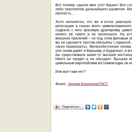
Вот почему «дался мне этот Крым»! Вся ст
либо перспектив дальнейшего развития. Впр
пропасть…
Хотя непонятно, что же в итоге ужаснуло
репутацию в глазах всего цивилизованног
содрала с него красивую драпировку цивил
ничего уж такого и не произошло. Ну, ес
внешних приличий – но под этим фиговым ли
вы не сделаете против обезьяны с ядерной д
«всех переиграть». Железобетонная логика 
они снова давят и Варшаву, и Будапешт, и в
бы существовала какая-то высшая инстанци
Никто не придет и не обуздает. Высшая и
цивильным европейским костюмом едва ли не
Или все-таки нет?
Фото:
Артем Коротаев/ТАСС
Поделиться…