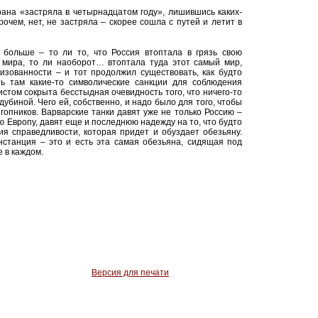
рана «застряла в четырнадцатом году», лишившись каких-
очем, нет, не застряла – скорее сошла с путей и летит в
 больше – то ли то, что Россия втоптала в грязь свою
о мира, то ли наоборот… втоптала туда этот самый мир,
изованности – и тот продолжил существовать, как будто
ть там какие-то символические санкции для соблюдения
стом сокрыта бесстыдная очевидность того, что ничего-то
убиной. Чего ей, собственно, и надо было для того, чтобы
гопников. Варварские танки давят уже не только Россию –
сю Европу, давят еще и последнюю надежду на то, что будто
я справедливости, которая придет и обуздает обезьяну.
нстанция – это и есть эта самая обезьяна, сидящая под
 в каждом.
Версия для печати