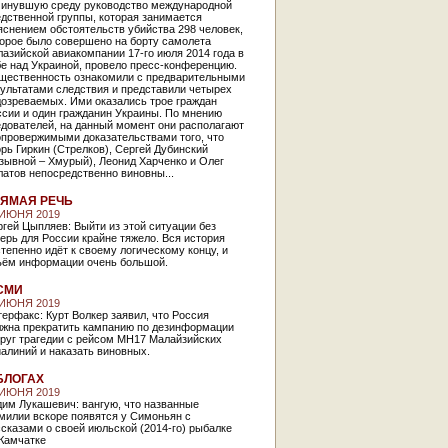
минувшую среду руководство международной
дственной группы, которая занимается
снением обстоятельств убийства 298 человек,
торое было совершено на борту самолета
азийской авиакомпании 17-го июля 2014 года в
е над Украиной, провело пресс-конференцию.
щественность ознакомили с предварительными
ультатами следствия и представили четырех
дозреваемых. Ими оказались трое граждан
ссии и один гражданин Украины. По мнению
едователей, на данный момент они располагают
опровержимыми доказательствами того, что
рь Гиркин (Стрелков), Сергей Дубинский
зывной – Хмурый), Леонид Харченко и Олег
атов непосредственно виновны...
ЯМАЯ РЕЧЬ
 ИЮНЯ 2019
гей Цыпляев: Выйти из этой ситуации без
ерь для России крайне тяжело. Вся история
тепенно идёт к своему логическому концу, и
ъём информации очень большой.
СМИ
 ИЮНЯ 2019
ерфакс: Курт Волкер заявил, что Россия
лжна прекратить кампанию по дезинформации
круг трагедии с рейсом MH17 Малайзийских
алиний и наказать виновных.
БЛОГАХ
 ИЮНЯ 2019
дим Лукашевич: вангую, что названные
милии вскоре появятся у Симоньян с
сказами о своей июльской (2014-го) рыбалке
 Камчатке