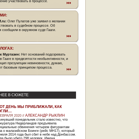
ение участвовать в процессе.
СМИ:
.ru:
Олег Пулатов уже заявил о желании
ствовать в судебном процессе. Об
м сообщили в окружном суде Гааги.
БЛОГАХ:
к Муртазин:
Нет оснований подозревать
 в Гааге в предвзятости необьективности, и
нцип презумпции невиновности, думаю,
ет базовым принципом процесса.
НЕЕ В СЮЖЕТЕ
ОТ ДЕНЬ МЫ ПРИБЛИЖАЛИ, КАК
ОГЛИ…
АЛЕКСАНДР РЫКЛИН
ФЕВРАЛЯ 2020 //
инувший понедельник стало известно, что
окуратура Нидерландов предъявила
ициальные обвинения четырем фигурантам
а о малазийском Боинге (рейс MH17), который
июля 2014 года был сбит в небе над Донбассом.
да было убито 298 человек. Имена