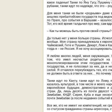
какое паденье! Танки по Яну Гусу, Пушкину
рубанки, танки идут по надежде, что это – р
Для меня танки не были «родными» даже в 
аншлюс прибалтийских государств под видом
по Праге, про события в Варшаве – казалос
Тот, кто всё время талдычил про мир, сам вд
– Как ты можешь быть против своей страны? 
Да только нет у меня больше страны. Исчезл
вообще. Моя страна принадлежала к европей
Чайковский, Гете и Пушкин, Декарт, Локк и Ка
тогда я – не Россия. Я не хочу ассоциировать
Я люблю многих людей, меня окружающих. Я
том, что имел несчастье родиться на
монополизированном этим государством. 
государства, я не голосовал за них, да и 
силой. Я отчаялся переубеждать тех, кто сч
не должен быть в ответе за них… Но почему 
Танки идут по Канту, танки идут по Локку,
казалось культурой, в том числе и моего на
европейское будущее, демонстративно и 
стран. Да, лишь десять из почти двухсот
Зимбабве, КНДР, Сирия, Куба и еще несколь
почти Зимбабве (а после недавних событий в
Все же, кто не имеет ни компетенций, ни ср
со статусом гражданина страны-агрессора, с