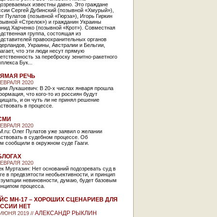
дозреваемых известны давно. Это граждане
ссии Сергей Дубинский (позывной «Хмурый»),
г Пулатов (позывной «Гюрза»), Игорь Гиркин
зывной «Стрелок») и гражданин Украины
нид Харченко (позывной «Крот»). Совместная
дственная группа, состоящая из
едставителей правоохранительных органов
ерландов, Украины, Австралии и Бельгии,
агает, что эти люди несут прямую
етственность за переброску зенитно-ракетного
плекса Бук...
ЯМАЯ РЕЧЬ
ФЕВРАЛЯ 2020
дим Лукашевич: В 20-х числах января прошла
ормация, что кого-то из россиян будут
ищать, и он чуть ли не принял решение
ствовать в процессе.
СМИ
ФЕВРАЛЯ 2020
.ru: Олег Пулатов уже заявил о желании
ствовать в судебном процессе. Об
м сообщили в окружном суде Гааги.
БЛОГАХ
ФЕВРАЛЯ 2020
к Муртазин: Нет оснований подозревать суд в
ге в предвзятости необьективности, и принцип
езумпции невиновности, думаю, будет базовым
инципом процесса.
ЙС МН-17 – ХОРОШИХ СЦЕНАРИЕВ ДЛЯ
ССИИ НЕТ
АЛЕКСАНДР РЫКЛИН
 ИЮНЯ 2019 //