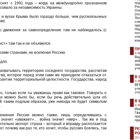
снят с 1991 года – когда на
международно признанном
по
Ро
овало за независимость Украины.
Оле
(по
х и вузах Крыма было гораздо больше, чем русскоязычных
Лео
м).
сле
пр
Нид
го движения за самоопределение там не наблюдалось (с
пол
отв
ком
ст» там так и не объявился.
ПР
семи странами, не исключая Россию.
4 
Ва
инф
одло.
защ
уча
ахватывать территорию соседнего государства, рассчитав
ва, которое перед этим сами же принудили отказаться от
В 
рантии территориальной целостности. Государства, народ
4 
BFM
уча
это
, только если ты уважаешь право как таковое. Говорить о
и можно было бы, если бы речь действительно шла об
В 
й таким подлым образом, уже никогда не будет символом
4 
.
Ире
Гаа
 влияния России можно также, лишь определившись с
пр
значит «уважает»… война значит «мир»... Так же и под
пр
тельно экспорт страха – который и вправду расползается
т почему как раз те, кто хочет, чтобы русских боялись, так
РЕ
РО
20