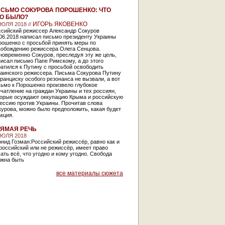
СЬМО СОКУРОВА ПОРОШЕНКО: ЧТО
О БЫЛО?
ИГОРЬ ЯКОВЕНКО
ИЮЛЯ 2018 //
ссийский режиссер Александр Сокуров
06.2018 написал письмо президенту Украины
рошенко с просьбой принять меры по
вобождению режиссера Олега Сенцова.
овременно Сокуров, преследуя эту же цель,
исал письмо Папе Римскому, а до этого
атился к Путину с просьбой освободить
раинского режиссера. Письма Сокурова Путину
ранциску особого резонанса не вызвали, а вот
сьмо к Порошенко произвело глубокое
чатление на граждан Украины и тех россиян,
торые осуждают оккупацию Крыма и российскую
ессию против Украины. Прочитав слова
урова, можно было предположить, какая будет
кция.
ЯМАЯ РЕЧЬ
ИЮЛЯ 2018
нид Гозман:Российский режиссёр, равно как и
российский или не режиссёр, имеет право
ать всё, что угодно и кому угодно. Свобода
лжна быть
все материалы сюжета