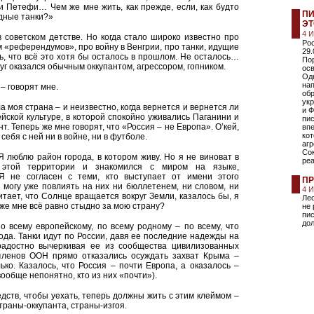
 и Петефи… Чем же мне жить, как прежде, если, как будто
ПИ
одные танки?»
ЭТ
4 
советском детстве. Но когда стало широко известно про
Ро
 «референдумов», про войну в Венгрии, про танки, идущие
29.
ь, что всё это хотя бы осталось в прошлом. Не осталось…
По
руг оказался обычным оккупантом, агрессором, гопником.
ос
Одн
нап
– говорят мне.
обр
ук
а моя страна – и неизвестно, когда вернется и вернется ли
и Ф
ской культуре, в которой спокойно уживались Паганини и
пи
нт. Теперь же мне говорят, что «Россия – не Европа». О’кей,
впе
ко
 себя с ней ни в войне, ни в футболе.
агр
Сок
 люблю район города, в котором живу. Но я не виноват в
реа
 этой территории и знакомился с миром на языке,
Я не согласен с теми, кто выступает от имени этого
ПР
не могу уже повлиять на них ни бюллетенем, ни словом, ни
4 
итает, что Солнце вращается вокруг Земли, казалось бы, я
Лео
же мне всё равно стыдно за мою страну?
не 
пис
до
 по всему европейскому, по всему родному – по всему, что
рода. Танки идут по России, давя ее последние надежды на
радостно вычеркивая ее из сообщества цивилизованных
 членов ООН прямо отказались осуждать захват Крыма –
ко. Казалось, что Россия – почти Европа, а оказалось –
ообще непонятно, кто из них «почти»).
едств, чтобы уехать, теперь должны жить с этим клеймом –
траны-оккупанта, страны-изгоя.