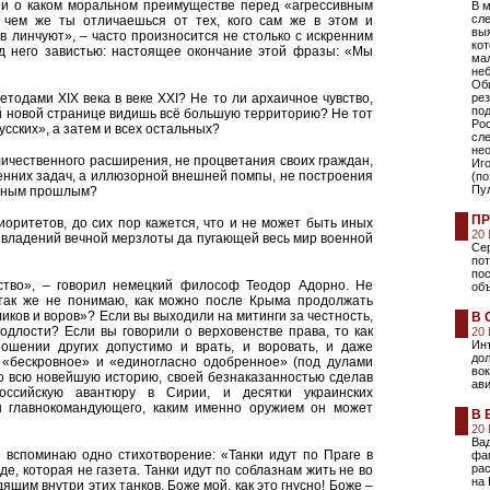
ни о каком моральном преимуществе перед «агрессивным
В 
сле
чем же ты отличаешься от тех, кого сам же в этом и
выя
в линчуют», – часто произносится не столько с искренним
ко
од него завистью: настоящее окончание этой фразы: «Мы
мал
неб
Об
етодами XIX века в веке XXI? Не то ли архаичное чувство,
рез
по
ой новой странице видишь всё большую территорию? Не тот
Ро
сских», а затем и всех остальных?
сл
не
оличественного расширения, не процветания своих граждан,
Иго
енних задач, а иллюзорной внешней помпы, не построения
(по
Пул
анным прошлым?
ПР
иоритетов, до сих пор кажется, что и не может быть иных
20
 владений вечной мерзлоты да пугающей весь мир военной
Сер
пот
пос
ство», – говорил немецкий философ Теодор Адорно. Не
об
 так же не понимаю, как можно после Крыма продолжать
иков и воров»? Если вы выходили на митинги за честность,
В 
одлости? Если вы говорили о верховенстве права, то как
20
Инт
ошении других допустимо и врать, и воровать, и даже
до
 «бескровное» и «единогласно одобренное» (под дулами
во
о всю новейшую историю, своей безнаказанностью сделав
ави
ссийскую авантюру в Сирии, и десятки украинских
ы главнокомандующего, каким именно оружием он может
В 
20
Ва
 вспоминаю одно стихотворение: «Танки идут по Праге в
фа
рас
де, которая не газета. Танки идут по соблазнам жить не во
на
ящим внутри этих танков. Боже мой, как это гнусно! Боже –