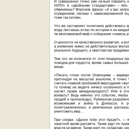
И совершенно точно уже нельзя говорить 
НАТО» и «двойными стандартами» – ибо, 
обвиняешь? Впрочем, фраза: «А у вас негро
осуждением, сколько с замаскированной п
тоже так хотим».
Что же заставляет политиков действовать м
когда листаешь атлас по истории и на кажд
ли многовековой миф о собирании «земель ру
О ценности не качественного развития, а к
а унижения чужих, не действительных внутр
реального будущего, а хвастовства придум
Тем, кто не излечился от этих пещерных пр
поводов для гордости, кроме самых больших
мощи.
«Писать стихи после Освенцима – варвар
претендуя на масштаб аналогии, я точно
считать главной проблемой мироздания «жул
то почему не видите ничего особенного в п
насчет права международного? Или в отн
воевать? Ведь именно это событие, якобы
орудий и пропаганды), Рубиконом разрубил
возможными и войну в Донбассе, и ро
политзаключенных, и увлеченные рассказ
уничтожить мир…
При словах: «Дался тебе этот Крым?», — я
закатной крови рассвета. Танки идут по прав
власти штампов. Танки идут по солдатам, сид