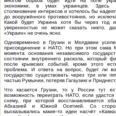
многом борьба будет идти на поле украи
экономики, в умах украинцев. Здесь 
столкновение интересов и хотелось бы надеят
до вооружённого противостояния, но исключа
Какой будет Украина хотя бы через год 
уверенностью не может сказать никто, да
«Украин» не очень ясно.
Одновременно в Грузии и Молдавии усили
присоединение к НАТО. Но при этом сама 
момента основания независимого государст
состоянии внутреннего раскола, который ф
после крымских событий, кроме этого ест
проблема. И ответа на вопрос, будет ли в
государство существовать через три или пя
частью Румынии, потеряв Гагаузию и Приднестр
Что касается Грузии, то у России тут ес
возможность переиграть НАТО, если удастся
схему, при которой восстанавливается о
Абхазией и Южной Осетией. Со стор
высказывались какие-то идеи насчёт «Кавк