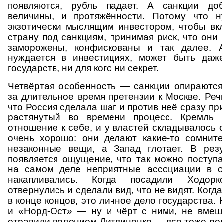
появляются, рубль падает. А санкции до
величины, и протяжённости. Потому что 
экзотически мыслящим инвестором, чтобы вк
страну под санкциям, принимая риск, что они
заморожены, конфискованы и так далее. 
нуждается в инвестициях, может быть даж
государств, ни для кого ни секрет.
Четвёртая особенность — санкции опираютс
за длительное время претензии к Москве. Реч
что Россия сделала шаг и против неё сразу п
растянутый во времени процесс. Кремль 
отношение к себе, и у властей складывалось 
очень хорошо: они делают какие-то сомнит
незаконные вещи, а Запад глотает. В рез
появляется ощущение, что так можно поступа
на самом деле неприятные ассоциации в 
накапливались. Когда посадили Ходор
отвернулись и сделали вид, что не видят. Когд
в конце концов, это личное дело государства.
и «Норд-Ост» — ну и чёрт с ними, не вмеш
отравили полонием Литвиненко — все тоже ре