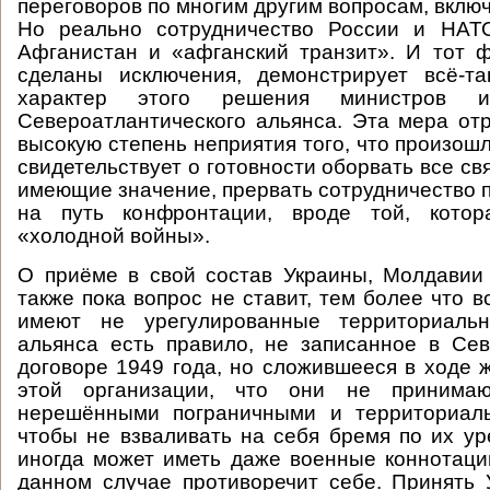
переговоров по многим другим вопросам, вклю
Но реально сотрудничество России и НА
Афганистан и «афганский транзит». И тот ф
сделаны исключения, демонстрирует всё-та
характер этого решения министров и
Североатлантического альянса. Эта мера от
высокую степень неприятия того, что произош
свидетельствует о готовности оборвать все св
имеющие значение, прервать сотрудничество п
на путь конфронтации, вроде той, кото
«холодной войны».
О приёме в свой состав Украины, Молдавии
также пока вопрос не ставит, тем более что в
имеют не урегулированные территориаль
альянса есть правило, не записанное в Се
договоре 1949 года, но сложившееся в ходе 
этой организации, что они не принимаю
нерешёнными пограничными и территориал
чтобы не взваливать на себя бремя по их ур
иногда может иметь даже военные коннотаци
данном случае противоречит себе. Принять