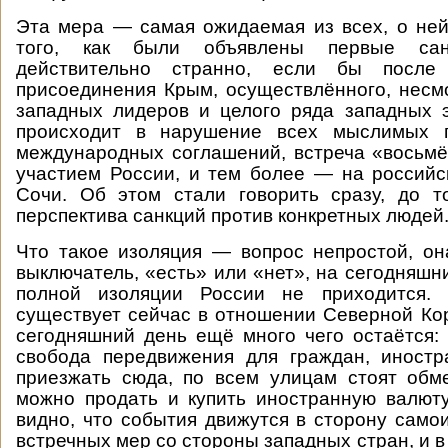
Эта мера — самая ожидаемая из всех, о не
того, как были объявлены первые са
действительно странно, если бы посл
присоединения Крым, осуществлённого, несм
западных лидеров и целого ряда западных э
происходит в нарушение всех мыслимых 
международных соглашений, встреча «восьм
участием России, и тем более — на российс
Сочи. Об этом стали говорить сразу, до т
перспектива санкций против конкретных людей
Что такое изоляция — вопрос непростой, он
выключатель, «есть» или «нет», на сегодняшн
полной изоляции России не приходится. 
существует сейчас в отношении Северной Кор
сегодняшний день ещё много чего остаётся:
свобода передвижения для граждан, иностр
приезжать сюда, по всем улицам стоят обм
можно продать и купить иностранную валюту
видно, что события движутся в сторону само
встречных мер со стороны западных стран, и 