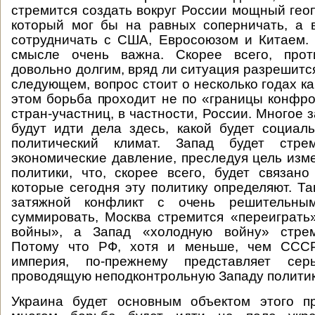
стремится создать вокруг России мощный геоп
который мог бы на равных соперничать, а 
сотрудничать с США, Евросоюзом и Китаем.
смысле очень важна. Скорее всего, прот
довольно долгим, вряд ли ситуация разрешится
следующем, вопрос стоит о несколько годах к
этом борьба проходит не по «границы конфро
стран-участниц, в частности, России. Многое за
будут идти дела здесь, какой будет социаль
политический климат. Запад будет стрем
экономические давление, преследуя цель изм
политики, что, скорее всего, будет связан
которые сегодня эту политику определяют. Та
затяжной конфликт с очень решительны
суммировать, Москва стремится «переиграть
войны», а Запад «холодную войну» стрем
Потому что РФ, хотя и меньше, чем СССР
империя, по-прежнему представляет серь
проводящую неподконтрольную Западу политик
Украина будет основным объектом этого пр