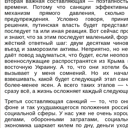
Вторая важная составляющая — поэтапность
времени. Потому что санкции эффективны
механизм прямого давления, скольк
предупреждения. Условно говоря, прин
решения, путинская власть будет представ
последует та или иная реакция. Вот сейчас п
и знают, что за этим последует маленький, фо
жёсткий ответный шаг: двум десяткам чино
въезд и заморозили активы. Неприятно, но не
даёт повод задуматься, что будет, если неоп
военнослужащие распространятся из Крыма 
восточную Украину. А то, что они хотели б
вызывает у меня сомнений. Но их начал
взвешивать, какой будет следующий этап сан
более-менее ясен. А всего таких этапов — 
сразу всё, а жизнь осложняет каждый следующ
Третья составляющая санкций — то, что он
фоне и так ухудшающегося положения росси
социальной сферы. У нас уже не очень хор
делами, оборонными затратами, социаль
экономика шаркает килем по дну, деньги уход