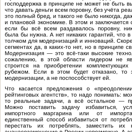
господдержка в принципе не может не быть в
что давать деньги всем поровну, без учёта р
это полный бред, и такого не было никогда, д
и плановой экономике. В этом и заключается
если бы всё всем раздавалось поровну, ни
была бы нужна. А нет никаких гарантий, что в
толчком для модернизаций и инноваций. Скорее
сегментах да, в каких-то нет, но в принципе св
Модернизация — это всё-таки высокие технол
сожалению, в этой области лидером не яв
строится на приобретении комплектующих
рубежом. Если в этом будет отказано, то 
модернизации, а не поспособствует ей.
Что касается предложения о «преодолени
рейтинговых агентств», то надо понимать: мо
то реальные задачи, а всё остальное — пр
Можно поставить задачу избавиться, усл
импортного маргарина или от импорт
единственный способ избавиться от потреб
перестать их потреблять, заместить их 
ананасозамещение в России невозможно. А з