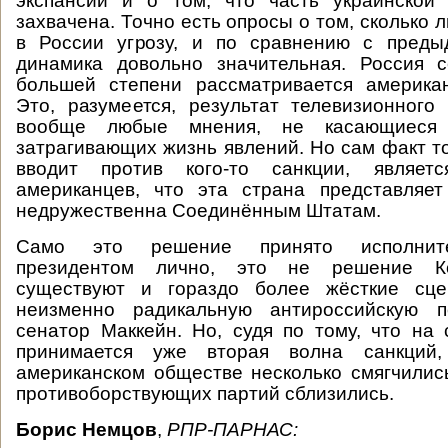
экспансии и о том, что часть украинской
захвачена. Точно есть опросы о том, сколько 
в России угрозу, и по сравнению с пред
динамика довольно значительная. Россия с
большей степени рассматривается американ
Это, разумеется, результат телевизионного
вообще любые мнения, не касающиеся 
затрагивающих жизнь явлений. Но сам факт то
вводит против кого-то санкции, являет
американцев, что эта страна представляет
недружественна Соединённым Штатам.
Само это решение принято исполните
президентом лично, это не решение Ко
существуют и гораздо более жёсткие сце
неизменно радикальную антироссийскую п
сенатор Маккейн. Но, судя по тому, что на
принимается уже вторая волна санкций,
американском обществе несколько смягчилис
противоборствующих партий сблизились.
Борис Немцов
,
РПР-ПАРНАС: