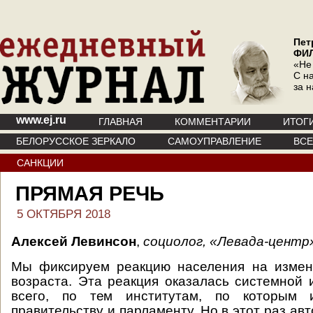
Пет
ФИ
«Не
С на
за 
www.ej.ru
ГЛАВНАЯ
КОММЕНТАРИИ
ИТОГ
БЕЛОРУССКОЕ ЗЕРКАЛО
САМОУПРАВЛЕНИЕ
ВС
САНКЦИИ
ПРЯМАЯ РЕЧЬ
5 ОКТЯБРЯ 2018
Алексей Левинсон
,
социолог, «Левада-центр
Мы фиксируем реакцию населения на измен
возраста. Эта реакция оказалась системной 
всего, по тем институтам, по которым 
правительству и парламенту. Но в этот раз ав