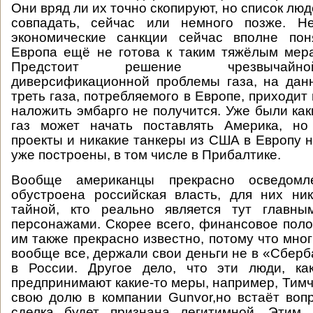
Они вряд ли их точно скопируют, но список лю
совпадать, сейчас или немного позже. Н
экономические санкции сейчас вполне пон
Европа ещё не готова к таким тяжёлым мер
Предстоит решение чрезвычайн
диверсификационной проблемы газа, на дан
треть газа, потребляемого в Европе, приходит 
наложить эмбарго не получится. Уже были как
газ может начать поставлять Америка, но
проекты и никакие танкеры из США в Европу н
уже построены, в том числе в Прибалтике.
Вообще американцы прекрасно осведом
обустроена российская власть, для них ни
тайной, кто реально является тут главны
персонажами. Скорее всего, финансовое пол
им также прекрасно известно, потому что мног
вообще все, держали свои деньги не в «Сберб
в России. Другое дело, что эти люди, к
предпринимают какие-то меры, например, Тимч
свою долю в компании Gunvor,но встаёт вопр
сделка будет признана легитимной. Этим 