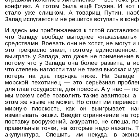
конфликт. А потом была ещё Грузия. И вот 
стало уже слишком. А товарищ Путин, наоб
Запад испугается и не решится вступать в конф
И здесь мы приближаемся к пятой составляю
что Западу вообще выгоднее «наказывать
средствами. Воевать они не хотят, не могут и 
это прекрасно знает, поэтому единственное
выиграть у Запада, это даже не применение 
потому что у Запада она более развита, а ис
что степень наглости там не такая высокая и 
потерь на два порядка ниже. На Западе 
морской пехотинец — это серьёзная пробле
для глав государств, для прессы. А у нас — 
мы можем себе позволить такие авантюры, а 
этом же языке не может. Но стоит им перевес
мирную плоскость, как он выигрывает, на
изматывать кишки. Введёт ограничение на то
поставку вооружений, аккуратно, не спеша, п
правильные точки, на которые надо нажать. Т
акупунктура. Спешить им некуда, в экон