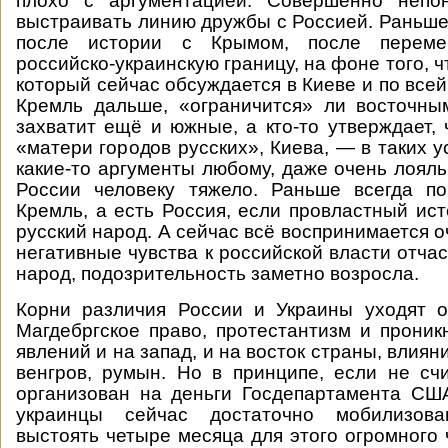
плохо с аргументацией. Совершенно непон
выстраивать линию дружбы с Россией. Раньше 
после истории с Крымом, после перем
российско-украинскую границу, на фоне того, ч
который сейчас обсуждается в Киеве и по всей
Кремль дальше, «ограничится» ли восточны
захватит ещё и южные, а кто-то утверждает, 
«матери городов русских», Киева, — в таких 
какие-то аргументы любому, даже очень лоял
России человеку тяжело. Раньше всегда по
Кремль, а есть Россия, если провластный ист
русский народ. А сейчас всё воспринимается 
негативные чувства к российской власти отча
народ, подозрительность заметно возросла.
Корни различия России и Украины уходят о
Магдебргское право, протестантизм и проник
явлений и на запад, и на восток страны, влияни
венгров, румын. Но в принципе, если не сч
организован на деньги Госдепартамента США
украинцы сейчас достаточно мобилизов
выстоять четыре месяца для этого огромного