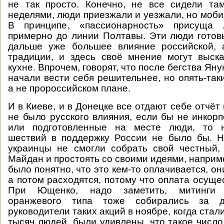
не так просто. Конечно, не все сидели та
неделями, люди приезжали и уезжали, но моби
В принципе, «пассионарность» присуща
примерно до линии Полтавы. Эти люди готовы
дальше уже большее влияние российской, 
традиции, и здесь своё мнение могут выск
кухне. Впрочем, говорят, что после бегства Яну
начали вести себя решительнее, но опять-так
а не пророссийском плане.
И в Киеве, и в Донецке все отдают себе отчёт 
не было русского влияния, если бы не инкор
или подготовленные на месте люди, то н
шествий в поддержку России не было бы. Н
украинцы не смогли собрать свой честный,
Майдан и простоять со своими идеями, наприм
было понятно, что это кем-то оплачивается, они
а потом расходятся, потому что оплата осуще
При Ющенко, надо заметить, митинги «
оранжевого типа тоже собирались за 
руководители таких акций в ноябре, когда стал
тысяч людей, были удивлены, что такое числ