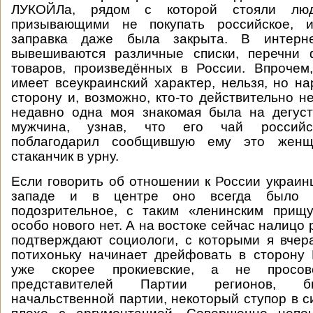
ЛУКОЙЛа, рядом с которой стояли люд
призывающими не покупать российское, и
заправка даже была закрыта. В интерне
вывешиваются различные списки, перечни
товаров, произведённых в России. Впрочем,
имеет всеукраинский характер, нельзя, но на
сторону и, возможно, кто-то действительно н
недавно одна моя знакомая была на дегуст
мужчина, узнав, что его чай российс
поблагодарил сообщившую ему это жен
стаканчик в урну.
Если говорить об отношении к России украинц
западе и в центре оно всегда было д
подозрительное, с таким «ленинским прищу
особо нового нет. А на востоке сейчас налицо 
подтверждают социологи, с которыми я вчер
потихоньку начинает дрейфовать в сторону
уже скорее прокиевские, а не просов
представителей Партии регионов, б
начальственной партии, некоторый ступор в си