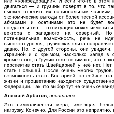
или «Конфедерации». И если что-то в этом 
двигаться — и грузины поверят в то, что т
сможет ответить их национальным чаяниям,
экономические выгоды от более тесной ассоци
абхазами и осетинами это не будет вос
предательство — то ситуация может изменитьс
вектора с западного на северный. Н
потенциальная возможность, речь не идё
высокого уровня, грузинская элита направляе
давно. Но, с другой стороны, они увидели,
Украиной и с Крымом, насколько Запад в с
кроме этого, в Грузии тоже понимают, что в э
перспектив стать Швейцарией у неё нет. Нет
стать Польшей. После очень многих трудов,
возможность стать Болгарией, но сейчас эта
жизни и процветанию находится существенн
Федерации. Так что выбор тут не очень очевид
Алексей Арбатов
,
политолог
:
Это символическая мера, имеющая больш
нагрузку. Конечно, Для России это неприятно,