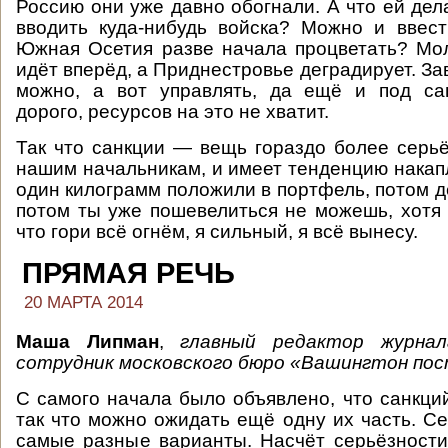
Россию они уже давно обогнали. А что ей дел
вводить куда-нибудь войска? Можно и ввес
Южная Осетия разве начала процветать? Мол
идёт вперёд, а Приднестровье деградирует. За
можно, а вот управлять, да ещё и под са
дорого, ресурсов на это не хватит.
Так что санкции — вещь гораздо более серьё
нашим начальникам, и имеет тенденцию накап
один килограмм положили в портфель, потом де
потом ты уже пошевелиться не можешь, хотя 
что гори всё огнём, я сильный, я всё вынесу.
ПРЯМАЯ РЕЧЬ
20 МАРТА 2014
Маша Липман
,
главный редактор журн
сотрудник московского бюро «Вашингтон пос
С самого начала было объявлено, что санкций
так что можно ожидать ещё одну их часть. С
самые разные варианты. Насчёт серьёзности