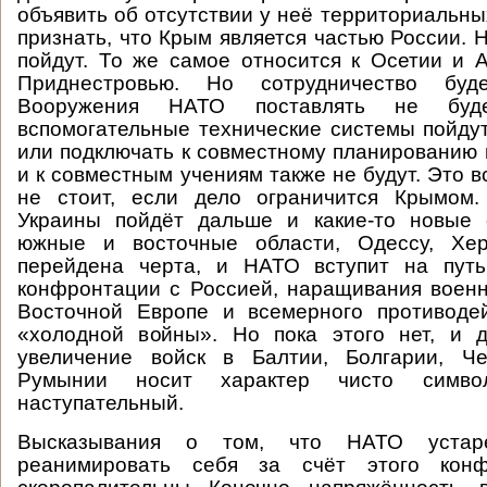
объявить об отсутствии у неё территориальны
признать, что Крым является частью России. 
пойдут. То же самое относится к Осетии и А
Приднестровью. Но сотрудничество буде
Вооружения НАТО поставлять не буде
вспомогательные технические системы пойду
или подключать к совместному планированию
и к совместным учениям также не будут. Это в
не стоит, если дело ограничится Крымом
Украины пойдёт дальше и какие-то новые 
южные и восточные области, Одессу, Хер
перейдена черта, и НАТО вступит на пут
конфронтации с Россией, наращивания военн
Восточной Европе и всемерного противоде
«холодной войны». Но пока этого нет, и 
увеличение войск в Балтии, Болгарии, Ч
Румынии носит характер чисто симво
наступательный.
Высказывания о том, что НАТО устар
реанимировать себя за счёт этого конфл