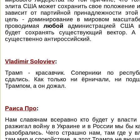
элита США может сохранить свое положение и 
зависит от партийной принадлежности этой
цель - доминирование в мировом масштабе
проводимая
любой
администрацией США в
будет сохранять существующий вектор. А
существенно антироссийский.
Vladimir Soloviev
:
Трамп - красавчик. Соперники по респуб
сдались. Как только ни ёрничали, ни под
Трампом, а он дожал.
Раиса Про
:
Нам славянам всеравно кто будет у власт
разжигал войну в Украине и в России мы бы ка
разобрались. Чего страшно нам, там где у 
там мир и спокойствие, а этот Трампа не внуша