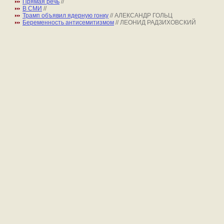
Прямая речь
//
В СМИ
//
Трамп объявил ядерную гонку
// АЛЕКСАНДР ГОЛЬЦ
Беременность антисемитизмом
// ЛЕОНИД РАДЗИХОВСКИЙ