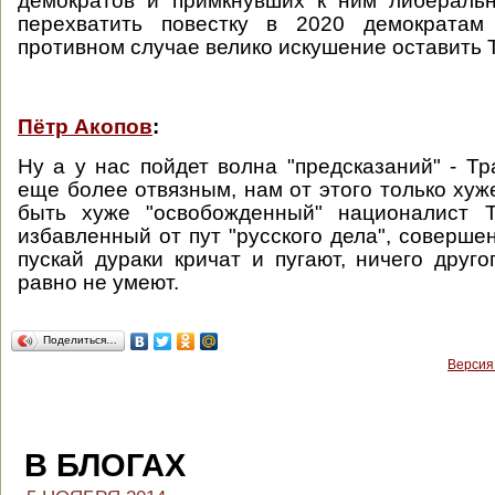
демократов и примкнувших к ним либераль
перехватить повестку в 2020 демократам
противном случае велико искушение оставить 
Пётр Акопов
:
Ну а у нас пойдет волна "предсказаний" - Тр
еще более отвязным, нам от этого только хуж
быть хуже "освобожденный" националист 
избавленный от пут "русского дела", соверше
пускай дураки кричат и пугают, ничего друго
равно не умеют.
Поделиться…
Версия
В БЛОГАХ