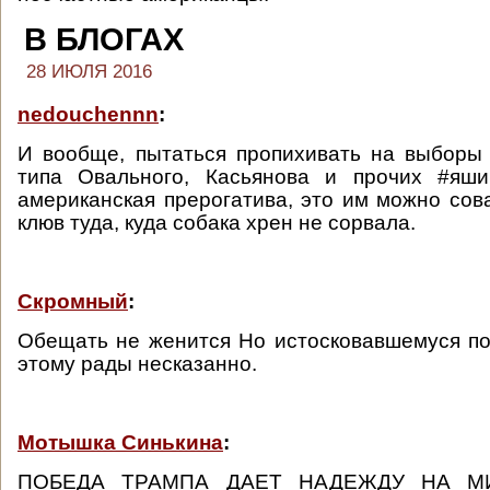
В БЛОГАХ
28 ИЮЛЯ 2016
nedouchennn
:
И вообще, пытаться пропихивать на выборы 
типа Овального, Касьянова и прочих #яши
американская прерогатива, это им можно сов
клюв туда, куда собака хрен не сорвала.
Скромный
:
Обещать не женится Но истосковавшемуся п
этому рады несказанно.
Мотышка Синькина
:
ПОБЕДА ТРАМПА ДАЕТ НАДЕЖДУ НА М