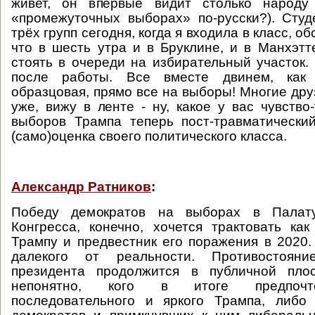
живет, он впервые видит столько народу
«промежуточных выборах» по-русски?). Сту
трёх групп сегодня, когда я входила в класс, о
что в шесть утра и в Бруклине, и в Манхэт
стоять в очереди на избирательный участок. 
после работы. Все вместе двинем, как 
образцовая, прямо все на выборы! Многие дру
уже, вижу в ленте - ну, какое у вас чувство
выборов Трампа теперь пост-травматически
(само)оценка своего политического класса.
Александр Ратников
:
Победу демократов на выборах в Палату
Конгресса, конечно, хочется трактовать ка
Трампу и предвестник его поражения в 2020.
далекого от реальности. Противостоян
президента продолжится в публичной пло
непонятно, кого в итоге предпочте
последовательного и яркого Трампа, либо 