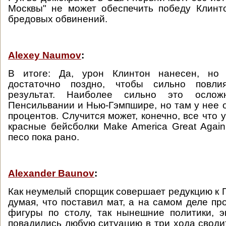
Москвы" не может обеспечить победу Клинт
бредовых обвинений.
Alexey Naumov
:
В итоге: Да, урон Клинтон нанесен, но
достаточно поздно, чтобы сильно повли
результат. Наиболее сильно это осло
Пенсильвании и Нью-Гэмпшире, но там у нее 
процентов. Случится может, конечно, все что у
красные бейсболки Make America Great Again
песо пока рано.
Alexander Baunov
:
Как неумелый спорщик совершает редукцию к Г
думая, что поставил мат, а на самом деле пр
фигуры по столу, так нынешние политики, э
повадились любую ситуацию в три хода сводит