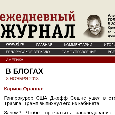
Але
ГО
В 20
Кре
то, 
доб
www.ej.ru
ГЛАВНАЯ
КОММЕНТАРИИ
ИТОГ
БЕЛОРУССКОЕ ЗЕРКАЛО
САМОУПРАВЛЕНИЕ
ВС
АМЕРИКА
В БЛОГАХ
8 НОЯБРЯ 2018
Карина Орлова
:
Генпрокурор США Джефф Сешнс ушел в отс
Трампа. Трамп выпихнул его из кабинета.
Зачем? Чтобы прекратить расследование