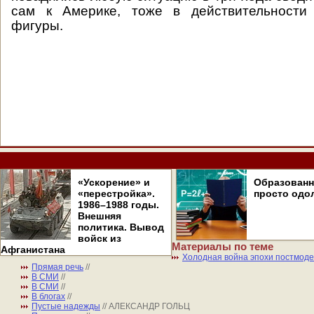
сам к Америке, тоже в действительности
фигуры.
«Ускорение» и
Образован
«перестройка».
просто одо
1986–1988 годы.
Внешняя
политика. Вывод
войск из
Материалы по теме
Афганистана
Холодная война эпохи постмод
Прямая речь
//
В СМИ
//
В СМИ
//
В блогах
//
Пустые надежды
// АЛЕКСАНДР ГОЛЬЦ