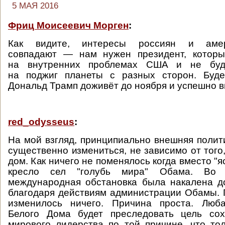
5 МАЯ 2016
Фриц Моисеевич Морген
:
Как видите, интересы россиян и амер
совпадают — нам нужен президент, которы
на внутренних проблемах США и не буд
на поджиг планеты с разных сторон. Буде
Дональд Трамп доживёт до ноября и успешно 
red_odysseus
:
На мой взгляд, принципиально внешняя поли
существенно измениться, не зависимо от того
дом. Как ничего не поменялось когда вместо "я
кресло сел "голубь мира" Обама. Во 
международная обстановка была накалена д
благодаря действиям администрации Обамы.
изменилось ничего. Причина проста. Люб
Белого Дома будет преследовать цель со
мирового лидерства по той причине, что то