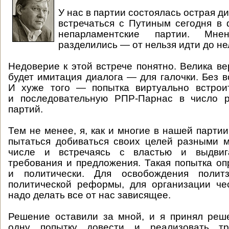
У нас в партии состоялась острая д
встречаться с Путиным сегодня в
непарламентские партии. Мне
разделились — от нельзя идти до не
Недоверие к этой встрече понятно. Велика ве
будет имитация диалога — для галочки. Без в
И хуже того — попытка виртуально встрои
и последовательную РПР-Парнас в число 
партий.
Тем не менее, я, как и многие в нашей партии
пытаться добиваться своих целей разными 
числе и встречаясь с властью и выдвиг
требования и предложения. Такая попытка о
и политически. Для освобождения политз
политической реформы, для организации ч
надо делать все от нас зависящее.
Решение оставили за мной, и я принял реш
одну попытку довести и реализовать тр