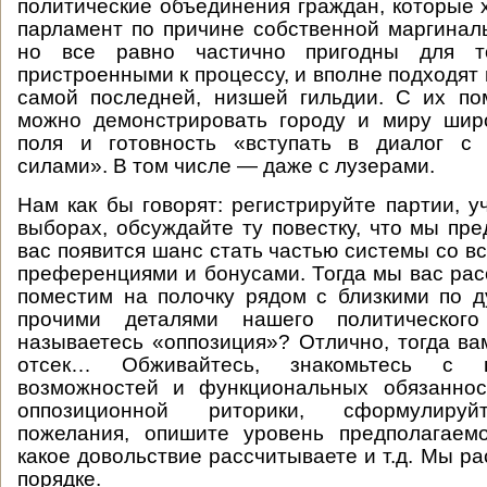
политические объединения граждан, которые х
парламент по причине собственной маргиналь
но все равно частично пригодны для т
пристроенными к процессу, и вполне подходят
самой последней, низшей гильдии. С их по
можно демонстрировать городу и миру широ
поля и готовность «вступать в диалог с
силами». В том числе — даже с лузерами.
Нам как бы говорят: регистрируйте партии, у
выборах, обсуждайте ту повестку, что мы пре
вас появится шанс стать частью системы со 
преференциями и бонусами. Тогда мы вас рас
поместим на полочку рядом с близкими по д
прочими деталями нашего политическог
называетесь «оппозиция»? Отлично, тогда вам
отсек… Обживайтесь, знакомьтесь с 
возможностей и функциональных обязаннос
оппозиционной риторики, сформулируй
пожелания, опишите уровень предполагаемо
какое довольствие рассчитываете и т.д. Мы р
порядке.