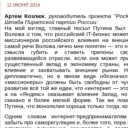
11 ИЮНЯ 2014
Артем Козлюк
,
руководитель проекта "РосК
Штаба Пиратской партии России
:
На мой взгляд, главный посыл Путина был 
Воложа о том, что российский IT-бизнес може
миссионеров российского влияния на внеш
самой речи Воложа лично мне понятен — это на
смысла губить и ставить препоны св
развивающейся отрасли, если она может пр
существенный вклад в экономику страны, н
влияние и захватывать внешние рынки. Н
дипломатично, но в явном виде обозначил
«миссионеры» должны быть свободны от чуж
развитие всё той же идеи, что «интернет — эт
а на «Яндекс» оказывает влияние Запад, н
сказано в более мягкой форме. Так же пок
Путина, что монополия хороша только тогда, ко
Одним словом интернет-предпринимателя
забыть про саморегуляцию и, более того, пора 