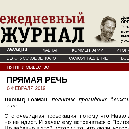
Дми
ОР
Тел
пре
выи
у х
www.ej.ru
ГЛАВНАЯ
КОММЕНТАРИИ
ИТОГ
БЕЛОРУССКОЕ ЗЕРКАЛО
САМОУПРАВЛЕНИЕ
ВС
ПУТИН И ОБЩЕСТВО
ПРЯМАЯ РЕЧЬ
6 ФЕВРАЛЯ 2019
Леонид Гозман
,
политик, президент движе
сил»:
Это очевидная провокация, потому что Наваль
но не идиот. И зачем ему встречаться с Приг
Но забавно в этой истории то, что люди, котор