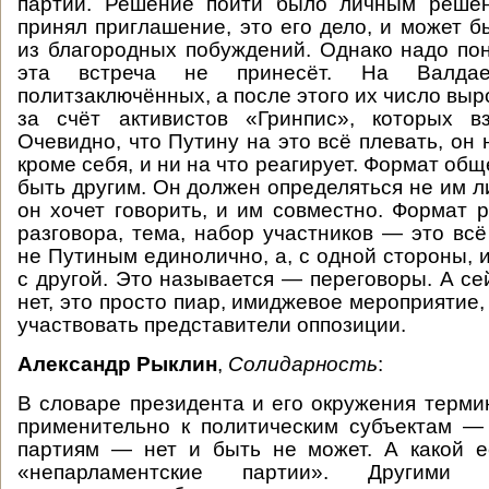
партии. Решение пойти было личным реше
принял приглашение, это его дело, и может б
из благородных побуждений. Однако надо пон
эта встреча не принесёт. На Валда
политзаключённых, а после этого их число выр
за счёт активистов «Гринпис», которых в
Очевидно, что Путину на это всё плевать, он 
кроме себя, и ни на что реагирует. Формат об
быть другим. Он должен определяться не им ли
он хочет говорить, и им совместно. Формат р
разговора, тема, набор участников — это вс
не Путиным единолично, а, с одной стороны, 
с другой. Это называется — переговоры. А се
нет, это просто пиар, имиджевое мероприятие
участвовать представители оппозиции.
Александр Рыклин
,
Солидарность
:
В словаре президента и его окружения терм
применительно к политическим субъектам —
партиям — нет и быть не может. А какой е
«непарламентские партии». Другими 