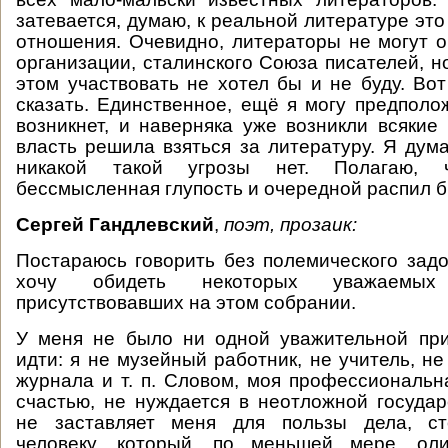
затевается, думаю, к реальной литературе это
отношения. Очевидно, литераторы не могут о
организации, сталинского Союза писателей, но
этом участвовать не хотел бы и не буду. Вот
сказать. Единственное, ещё я могу предполож
возникнет, и наверняка уже возникли всякие 
власть решила взяться за литературу. Я дума
никакой такой угрозы нет. Полагаю, 
бессмысленная глупость и очередной распил 
Сергей Гандлевский
,
поэт, прозаик:
Постараюсь говорить без полемического задо
хочу обидеть некоторых уважаемы
присутствовавших на этом собрании.
У меня не было ни одной уважительной при
идти: я не музейный работник, не учитель, н
журнала и т. п. Словом, моя профессиональна
счастью, не нуждается в неотложной госуда
не заставляет меня для пользы дела, ст
человеку, который, по меньшей мере, оли