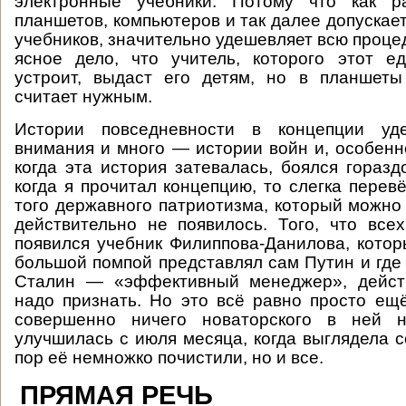
электронные учебники. Потому что как р
планшетов, компьютеров и так далее допускае
учебников, значительно удешевляет всю проце
ясное дело, что учитель, которого этот е
устроит, выдаст его детям, но в планшеты
считает нужным.
Истории повседневности в концепции уде
внимания и много — истории войн и, особенно
когда эта история затевалась, боялся горазд
когда я прочитал концепцию, то слегка перев
того державного патриотизма, который можно
действительно не появилось. Того, что всех
появился учебник Филиппова-Данилова, котор
большой помпой представлял сам Путин и где 
Сталин — «эффективный менеджер», действ
надо признать. Но это всё равно просто ещ
совершенно ничего новаторского в ней н
улучшилась с июля месяца, когда выглядела с
пор её немножко почистили, но и все.
ПРЯМАЯ РЕЧЬ