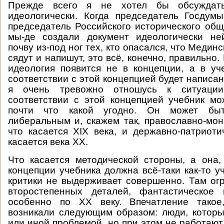
Прежде всего я не хотел бы обсуждат
идеологически. Когда председатель Госдум
председатель Российского исторического обще
мы-де создали документ идеологически не
почву из-под ног тех, кто опасался, что Меди
сядут и напишут, это всё, конечно, правильно. 
идеология появится не в концепции, а в уч
соответствии с этой концепцией будет написан.
я очень тревожно отношусь к ситуаци
соответствии с этой концепцией учебник м
почти что какой угодно. Он может бы
либеральным и, скажем так, православно-мон
что касается XIX века, и державно-патриоти
касается века ХХ.
Что касается методической стороны, а она,
концепции учебника должна всё-таки как-то у
критики не выдерживает совершенно. Там ог
второстепенных деталей, фантастическое 
особенно по ХХ веку. Впечатление такое
возникали следующим образом: люди, котор
или иной проблемой, но при этом не работают