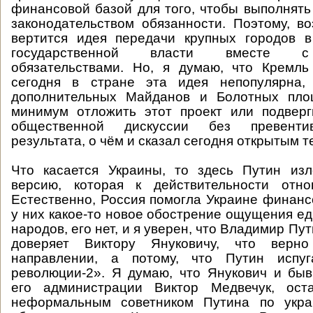
финансовой базой для того, чтобы выполнят
законодательством обязанности. Поэтому, в
вертится идея передачи крупных городов в
государственной власти вместе 
обязательствами. Но, я думаю, что Кремль
сегодня в стране эта идея непопулярна,
дополнительных Майданов и Болотных пло
минимум отложить этот проект или подверг
общественной дискуссии без превенти
результата, о чём и сказал сегодня открытым т
Что касается Украины, то здесь Путин из
версию, которая к действительности отн
Естественно, Россия помогла Украине финансо
у них какое-то новое обострение ощущения ед
народов, его нет, и я уверен, что Владимир Пу
доверяет Виктору Януковичу, что вер
направлении, а потому, что Путин испуг
революции-2». Я думаю, что Янукович и бы
его администрации Виктор Медвечук, ост
неформальным советником Путина по укра