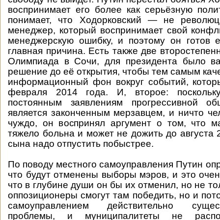
воспринимает его более как серьёзную поли
понимает, что Ходорковский — не революци
менеджер, который воспринимает свой конфл
менеджерскую ошибку, и поэтому он готов е
главная причина. Есть также две второстепен
Олимпиада в Сочи, для президента было ва
решение до её открытия, чтобы тем самым кач
информационный фон вокруг событий, котор
февраля 2014 года. И, второе: поскольк
постоянным заявлениям прогрессивной об
является законченным мерзавцем, и ничто че
чуждо, он воспринял аргумент о том, что м
тяжело больна и может не дожить до августа 
сына надо отпустить побыстрее.
По поводу местного самоуправления Путин опр
что будут отменены выборы мэров, и это очен
что в глубине души он бы их отменил, но не тол
оппозиционеры смогут там победить, но и пот
самоуправлением действительно суще
проблемы, и муниципалитеты не распо