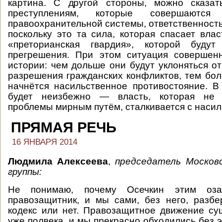
картина. С другой стороны, можно сказат
преступлениям, которые совершаются 
правоохранительной системы, ответственность
поскольку это та сила, которая спасает вла
«преторианская гвардия», которой буду
прегрешения. При этом ситуация совершен
истории: чем дольше они будут уклоняться о
разрешения гражданских конфликтов, тем боль
начнётся насильственное противостояние. В
будет неизбежно — власть, которая не 
проблемы мирным путём, сталкивается с насил
ПРЯМАЯ РЕЧЬ
16 ЯНВАРЯ 2014
Людмила Алексеева
,
председатель Московс
группы:
Не понимаю, почему Осечкин этим оза
правозащитник, и мы сами, без него, разб
кодекс или нет. Правозащитное движение су
уже полвека, и мы прекрасно обходились без э