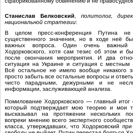
сфабрикованному обвинению и не правосудно
Станислав Белковский
,
политолог, дире
национальной стратегии
:
В целом пресс-конференция Путина не
существенного значения, но в ходе неё бы
важных вопроса. Один очень важный
Ходорковского, хотя сам тезис об этом и 
после окончания мероприятия. И два отно
ситуация на Украине и ситуация с местным
Всё остальное не имело вообще никакого з
просто забыть все остальные вопросы и ответ
чисто парадными, дежурными и не несл
информации, заслуживающей анализа.
Помилование Ходорковского — главный итог 
который подтверждает мою теорию и мои т
высказывал на протяжении нескольких по
вопреки мнению всего экспертного сообществ
класса, утверждавших, что Ходорковский пр
свободу не выйдет. Путин перестал бояться Хо