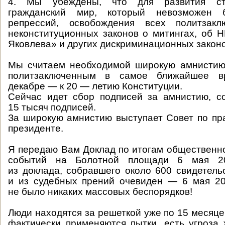
4. Мы убеждены, что для развития ст
гражданский мир, который невозможен 
репрессий, освобождения всех политзакл
неконституционных законов о митингах, об 
Яковлева» и других дискриминационных законо
Мы считаем необходимой широкую амнистию
политзаключенным в самое ближайшее 
декабре — к 20 — летию Конституции.
Сейчас идет сбор подписей за амнистию, с
15 тысяч подписей.
За широкую амнистию выступает Совет по пр
президенте.
Я передаю Вам Доклад по итогам общественн
событий на Болотной площади 6 мая 2
из доклада, собравшего около 600 свидетельс
и из судебных прений очевиден — 6 мая 20
не было никаких массовых беспорядков!
Люди находятся за решеткой уже по 15 месяце
фактически применяются пытки, есть угроза