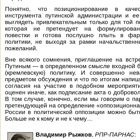
Понятно, что позиционирование в качес
инструмента путинской администрации и ее
выглядеть привлекательным только для той п
которая не претендует на формулирован
повестки и готова послушно плыть в фар
политики, не выходя за рамки начальствен
пожеланий.
Вне всякого сомнения, приглашение на вст
Путиным — в определенном смысле входной 
(кремлевскую) политику. И совершенно нев
предметом обсуждения и что по итогам напи
согласия на участие в подобном мероприят
оценен иначе, как подписание акта о доброво
В том случае, конечно, если мы говорим о па
претендующей на определение «оппозиционна
России в политической оппозиции можно быть
Больше не к кому и не к чему…
Владимир Рыжков
,
РПР-ПАРНАС
: