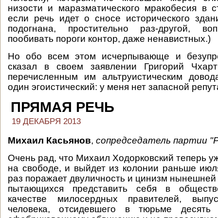
низости и маразматического мракобесия в с
если речь идет о сносе исторического здан
подогнана, простительно раз-другой, во
пообивать пороги контор, даже ненавистных.)
Но обо всем этом исчерпывающе и безупр
сказал в своем заявлении Григорий Чхар
перечисленным им альтруистическим довод
один эгоистический: у меня нет запасной репу
ПРЯМАЯ РЕЧЬ
19 ДЕКАБРЯ 2013
Михаил Касьянов
,
сопредседатель партии 
Очень рад, что Михаил Ходорковский теперь у
на свободе, и выйдет из колонии раньше июл
раз поражает двуличность и цинизм нынешней 
пытающихся представить себя в общест
качестве милосердных правителей, выпу
человека, отсидевшего в тюрьме десят