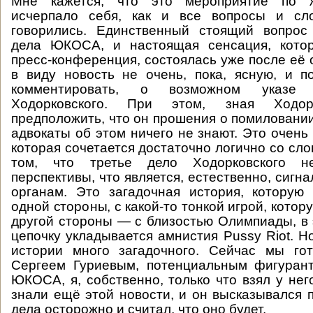
Мне кажется, что это мероприятие по 
исчерпало себя, как и все вопросы и сл
говорились. Единственный стоящий вопрос 
дела ЮКОСА, и настоящая сенсация, кото
пресс-конференция, состоялась уже после её 
в виду новость не очень, пока, ясную, и 
комментировать, о возможном указе
Ходорковского. При этом, зная Ходор
предположить, что он прошения о помиловании
адвокаты об этом ничего не знают. Это очень
которая сочетается достаточно логично со сл
том, что третье дело Ходорковского 
перспективы, что является, естественно, сиг
органам. Это загадочная история, которую
одной стороны, с какой-то тонкой игрой, котору
другой стороны — с близостью Олимпиады, в 
цепочку укладывается амнистия Pussy Riot. Н
истории много загадочного. Сейчас мы го
Сергеем Гуриевым, потенциальным фигурант
ЮКОСА, я, собственно, только что взял у нег
знали ещё этой новости, и он высказывался п
дела осторожно и считал, что оно будет.