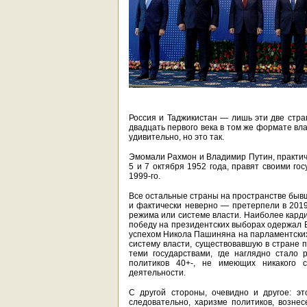
Россия и Таджикистан — лишь эти две стра
двадцать первого века в том же формате вл
удивительно, но это так.
Эмомали Рахмон и Владимир Путин, практиче
5 и 7 октября 1952 года, правят своими го
1999-го.
Все остальные страны на пространстве быв
и фактически неверно — претерпели в 2019 
режима или системе власти. Наиболее кард
победу на президентских выборах одержал В
успехом Никола Пашиняна на парламентских
систему власти, существовавшую в стране 
теми государствами, где наглядно стало
политиков 40+-, не имеющих никакого с
деятельности.
С другой стороны, очевидно и другое: э
следовательно, харизме политиков, возне