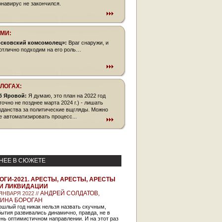
онавирус не закончился.
СМИ:
сковский комсомолец»:
Враг снаружи, и
отлично подходим на его роль…
БЛОГАХ:
б Яровой:
Я думаю, это план на 2022 год
точно не позднее марта 2024 г.) - лишать
жданства за политические вщгляды. Можно
е автоматизировать процесс...
НЕЕ В СЮЖЕТЕ
ОГИ-2021. АРЕСТЫ, АРЕСТЫ, АРЕСТЫ
И ЛИКВИДАЦИИ
АНДРЕЙ СОЛДАТОВ,
 ЯНВАРЯ 2022 //
ИНА БОРОГАН
шлый год никак нельзя назвать скучным,
ытия развивались динамично, правда, не в
нь оптимистичном направлении. И на этот раз