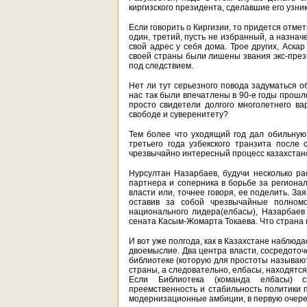
киргизского президента, сделавшие его узни
Если говорить о Киргизии, то придется отм
один, третий, пусть не избранный, а назна
свой адрес у себя дома. Трое других, Аска
своей страны были лишены звания экс-през
под следствием.
Нет ли тут серьезного повода задуматься о
нас так были впечатлены в 90-е годы прошло
просто свидетели долгого многолетнего ва
свободе и суверенитету?
Тем более что уходящий год дал обильную
третьего года узбекского транзита после
чрезвычайно интересный процесс казахстан
Нурсултан Назарбаев, будучи несколько ра
партнера и соперника в борьбе за регионал
власти или, точнее говоря, ее поделить. Зая
оставив за собой чрезвычайные полномо
национального лидера(елбасы), Назарбаев
сената Касым-Жомарта Токаева. Что страна 
И вот уже полгода, как в Казахстане наблюд
двоемыслие. Два центра власти, сосредото
библиотеке (которую для простоты называют
страны, а следовательно, елбасы, находятс
Если Библиотека (команда елбасы) ст
преемственность и стабильность политики 
модернизационные амбиции, в первую очере