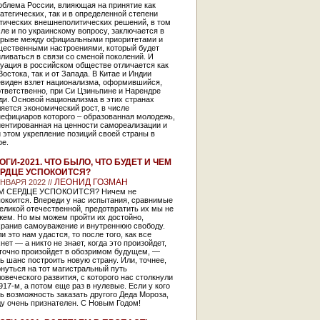
облема России, влияющая на принятие как
атегических, так и в определенной степени
ктических внешнеполитических решений, в том
ле и по украинскому вопросу, заключается в
зрыве между официальными приоритетами и
щественными настроениями, который будет
ливаться в связи со сменой поколений. И
уация в российском обществе отличается как
Востока, так и от Запада. В Китае и Индии
евиден взлет национализма, оформившийся,
тветственно, при Си Цзиньпине и Нарендре
ди. Основой национализма в этих странах
яется экономический рост, в числе
нефициаров которого – образованная молодежь,
иентированная на ценности самореализации и
 этом укрепление позиций своей страны в
ре.
ОГИ-2021. ЧТО БЫЛО, ЧТО БУДЕТ И ЧЕМ
РДЦЕ УСПОКОИТСЯ?
ЛЕОНИД ГОЗМАН
ЯНВАРЯ 2022 //
М СЕРДЦЕ УСПОКОИТСЯ? Ничем не
окоится. Впереди у нас испытания, сравнимые
еликой отечественной, предотвратить их мы не
жем. Но мы можем пройти их достойно,
хранив самоуважение и внутреннюю свободу.
и это нам удастся, то после того, как все
нет — а никто не знает, когда это произойдет,
 точно произойдет в обозримом будущем, —
ь шанс построить новую страну. Или, точнее,
нуться на тот магистральный путь
овеческого развития, с которого нас столкнули
917-м, а потом еще раз в нулевые. Если у кого
ь возможность заказать другого Деда Мороза,
ду очень признателен. С Новым Годом!