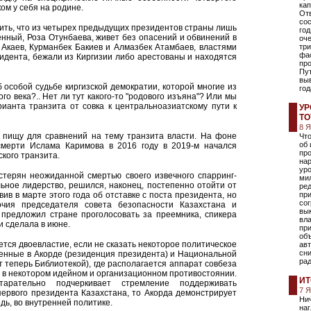
кап
ком у себя на родине.
Отв
сос
етить, что из четырех предыдущих президентов страны лишь
год
ченный, Роза Отунбаева, живет без опасений и обвинений в
оче
р Акаев, Курманбек Бакиев и Алмазбек Атамбаев, властями
три
фас
идента, бежали из Киргизии либо арестованы и находятся
про
Пут
выв
б особой судьбе киргизской демократии, которой многие из
год
го века?.. Нет ли тут какого-то "родового изъяна"? Или мы
рианта транзита от совка к центральноазиатскому пути к
УР
ТО
8 
 пищу для сравнений на тему транзита власти. На фоне
Чт
об 
 смерти Ислама Каримова в 2016 году в 2019-м начался
про
ского транзита.
на
ур
стерян неожиданной смертью своего извечного спарринг-
ми
ьное лидерство, решился, наконец, постепенно отойти от
ре
вив в марте этого года об отставке с поста президента, но
пр
сог
чия председателя совета безопасности Казахстана и
вы
 предложил стране проголосовать за преемника, спикера
вла
и сделала в июне.
при
объ
ается двоевластие, если не сказать некоторое политическое
авт
сни
ченные в Акорде (резиденция президента) и Национальной
ра
 теперь Библиотекой), где располагается аппарат совбеза
я в некотором идейном и организационном противостоянии.
ИТ
арательно подчеркивает стремление поддерживать
7 
первого президента Казахстана, то Акорда демонстрирует
Нич
дь, во внутренней политике.
наг