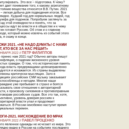
итулировать. Это все – подготовка. К чему?
ет дает понимание того, к какому агрегатному
тоянию вещества относится В.В. Путин. 2021
 – легкая добыча для подведения итогов. Все
видно. Худший год для нормальных людей, год
умфа для подонков. Попробуем заглянуть за
ад этой очевидности и понять, что за
цессы идут во власти и в обществе и к чему
ин готовит Россию. Об этом и о главном
оде, который можно извлечь из событий этого
а, я скажу в конце.
ОКИ 2021. «НЕ НАДО ДУМАТЬ! С НАМИ
Т, КТО ВСЕ ЗА НАС РЕШИТ»
ПЕТР ФИЛИППОВ
ЯНВАРЯ 2022 //
о принес нам 2021 год? Обычно авторы пишут
инфляции, о падении жизненного уровня
стых граждан. О том, что историческая память
рода власть предержащими целенаправленно
одуется и искажается. Из страны выдавлены
ллионы критически мыслящих. Зато в
дакциях российских СМИ музыку заказывают
испособленцы и негодяи. Многие наши
раждане уже пребывают в страхе и боятся
казывать свое отношение к авторитарной
сти, к произволу силовиков и противоправным
говорам российских судов. Все это так, хотя,
ективно, уровень доверия россиян к
оритарной власти упал и продолжает
жаться. В России неизбежно наступит время
дикальных перемен.
ОГИ-2021. НИСХОЖДЕНИЕ ВО МРАК
ПАВЕЛ ПРОЦЕНКО
ЯНВАРЯ 2022 //
то явленное однажды не исчезает из мира. Это
лядно видно в России на событиях последнего