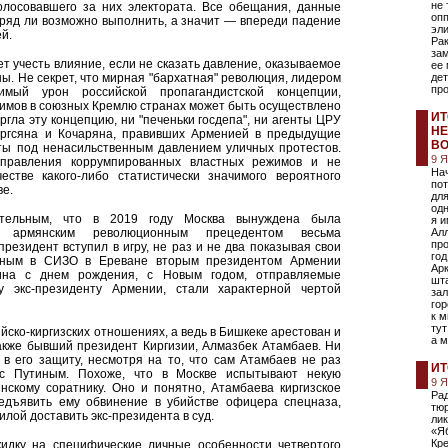
не 
олосовавшего за них электората. Все обещания, данные
опп
ряд ли возможно выполнить, а значит — впереди падение
эли
ей.
Ра
за
ует учесть влияние, если не сказать давление, оказываемое
ее
ы. Не секрет, что мирная "бархатная" революция, лидером
дет
про
мый урон российской пропагандистской концепции,
имов в союзных Кремлю странах может быть осуществлено
ИТ
гла эту концепцию, ни "печеньки госдепа", ни агенты ЦРУ
НЕ
ргсяна и Кочаряна, правивших Арменией в предыдущие
ВО
уты под ненасильственным давлением уличных протестов.
9 
 правления коррумпированных властных режимов и не
Нач
естве какого-либо статистически значимого вероятного
пот
е.
для
одн
тельным, что в 2019 году Москва вынуждена была
я и
ие армянским революционным прецедентом весьма
Ал
про
езидент вступил в игру, не раз и не два показывая свои
год
нным в СИЗО в Ереване вторым президентом Армении
Арк
ина с днем рождения, с Новым годом, отправляемые
шта
 экс-президенту Армении, стали характерной чертой
зал
го
к 
тут
ийско-киргизских отношениях, а ведь в Бишкеке арестован и
а 
акже бывший президент Киргизии, Алмазбек Атамбаев. Ни
в его защиту, несмотря на то, что сам Атамбаев не раз
ИТ
 с Путиным. Похоже, что в Москве испытывают некую
9 
нскому соратнику. Оно и понятно, Атамбаева киргизское
Ра
редъявить ему обвинение в убийстве офицера спецназа,
тю
илой доставить экс-президента в суд.
ли
«Я
Кре
кидку на специфические личные особенности четвертого