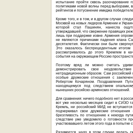
испытание пройти сквозь разочарование г
политиками новой волны перед выборами, в
рейтингов и потускнение имиджа победител
Кроме того, и в том, и в другом случае след
Москвой на новых лидеров Армении и Украин
которой стал Пашинян, нанесла ощути
утверждавшей, что свержение правящих реж
лишь при поддержке извне. Армения опровер
не являются причинами падения клана Са
десятилетия. Фактически они были свергн
Это оказалось беспрецедентным итогом
рассматривалось до этого Кремлем в кач
события на окружающем Россию пространств
Поэтому вряд ли можно считать удиви
демонстрировать свое неудовольств
нетрадиционным образом. Сам российский пр
особые дружеские отношения с заключе
Робертом Кочаряном. Поздравления Пут
находящемуся под следствием опальному
нынешних росийско-армянских отношений.
Для сравнения: ничего подобного нет в росс
вот уже несколько месяцев сидит в СИЗО т
Кремль, ни российский МИД не вступаются 
подчеркивал свои дружеские отношения
брезгливость по отношению к некогда пути
следствие уже уведомило о готовности п
участвовавшего летом этого года в попытке с
Разумеется, надо в этом случае делать с