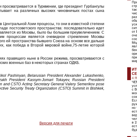
Пр
стр
и просматривается в Туркмении, где президент Гурбангулы
та
тывает на различных высоких чиновничьих постах сына
чис
ра
об
 в Центральной Азии процессы, то они в известной степени
уси
паде постсоветского пространства: последовательно идет
сит
от 
правляется из Москвы, было бы большим преувеличением. С
оч
тим процессам является очевидное стремление Москвы
соо
ного ей пространства бывшего Союза на основе все дальше
Мо
х, как победа в Второй мировой войне,75-летие которой
явл
бе
ор
при
иях правящего ныне в России режима, просматриваются с
ми
ийских военных баз в некоторых странах ОДКБ.
ИТ
СЕ
ikol Pashinyan, Belarusian President Alexander Lukashenko,
4 
akh President Kassym-Jomart Tokayev, Russian President
ЧЕ
on and CSTO Acting Secretary General Valery Semerikov pose
усп
lective Security Treaty Organization (CSTO) Summit in Bishkek,
с В
мо
со
Есл
рух
но
ест
вер
чел
в 1
Версия для печати
ест
бу