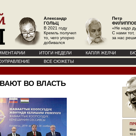
Александр
Петр
ГОЛЬЦ
ФИЛИППО
В 2021 году
«Не надо д
Кремль получил
С нами тот, 
то, чего упорно
за нас реш
добивался
ММЕНТАРИИ
ИТОГИ НЕДЕЛИ
КАПЛЯ ЖЕЛЧИ
БЮ
ОУПРАВЛЕНИЕ
ВСЕ СЮЖЕТЫ
ВАЮТ ВО ВЛАСТЬ
ПР
Мак
то 