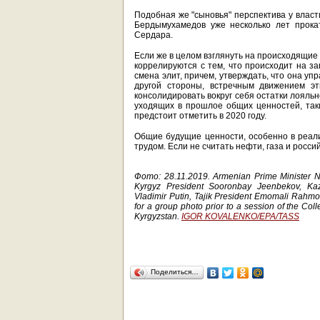
Подобная же "сыновья" перспектива у власт
Бердымухамедов уже несколько лет прока
Сердара.
Если же в целом взглянуть на происходящие
коррелируются с тем, что происходит на за
смена элит, причем, утверждать, что она у
другой стороны, встречным движением э
консолидировать вокруг себя остатки лояль
уходящих в прошлое общих ценностей, таки
предстоит отметить в 2020 году.
Общие будущие ценности, особенно в реал
трудом. Если не считать нефти, газа и росс
Фото: 28.11.2019. Armenian Prime Minister N
Kyrgyz President Sooronbay Jeenbekov, Kaz
Vladimir Putin, Tajik President Emomali Rahm
for a group photo prior to a session of the Col
Kyrgyzstan.
IGOR KOVALENKO/EPA/TASS
Поделиться…