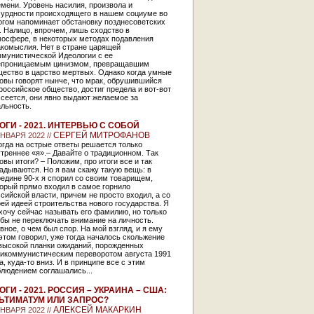
мени. Уровень насилия, произвола и
сурдности происходящего в нашем социуме во
огом напоминает обстановку позднесоветских
. Налицо, впрочем, лишь сходство в
мосфере, в некоторых методах подавления
акомыслия. Нет в стране царящей
ммунистической Идеологии с ее
епроницаемым цинизмом, превращавшим
щество в царство мертвых. Однако когда умные
овы говорят нынче, что мрак, обрушившийся
российское общество, достиг предела и вот-вот
сеется, они явно выдают желаемое за
льность.
ОГИ - 2021. ИНТЕРВЬЮ С СОБОЙ
СЕРГЕЙ МИТРОФАНОВ
ЯНВАРЯ 2022 //
гда на острые ответы решается только
треннее «я».– Давайте о традиционном. Так
овы итоги? – Положим, про итоги все и так
адываются. Но я вам скажу такую вещь: в
едине 90-х я спорил со своим товарищем,
орый прямо входил в самое горнило
сийской власти, причем не просто входил, а со
ей идеей строительства нового государства. Я
хочу сейчас называть его фамилию, но только
бы не переключать внимание на личность.
вное, о чем был спор. На мой взгляд, и я ему
этом говорил, уже тогда началось скольжение
 высокой планки ожиданий, порожденных
тикоммунистическим переворотом августа 1991
а, куда-то вниз. И в принципе все с этим
блюдением соглашались...
ОГИ - 2021. РОССИЯ – УКРАИНА – США:
ЬТИМАТУМ ИЛИ ЗАПРОС?
АЛЕКСЕЙ МАКАРКИН
ЯНВАРЯ 2022 //