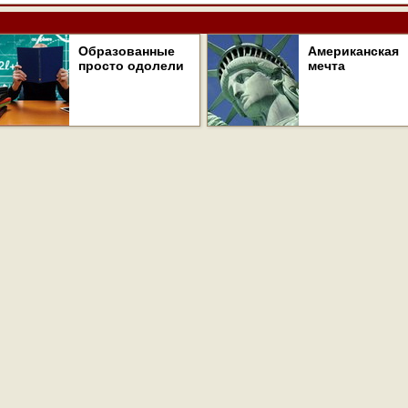
Образованные
Американская
просто одолели
мечта
ej.ru, охраняются в соответствии с законодательством РФ, в том числе, об 
проектов, гиперссылка (hyperlink) на ej.ru обязательна.