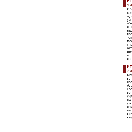
ИТ
3 
Обы
вес
луч
уйд
обы
и н
на
пр
том
ма
спр
же
(по
исп
ясн
ИТ
2 
Мож
всп
нос
бу
со
всп
укр
нач
уж
изм
вид
Исч
вну