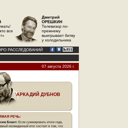
Дмитрий
В
ОРЕШКИН
умать!
Телевизор по-
кто все
прежнему
ит»
выигрывает битву
у холодильника
РО РАССЛЕДОВАНИЙ
07 августа 2026 г.
АРКАДИЙ ДУБНОВ
ЯМАЯ РЕЧЬ:
сим Блант:
Если суммировать итоги года,
самый неожиданный итог состоит в том, что