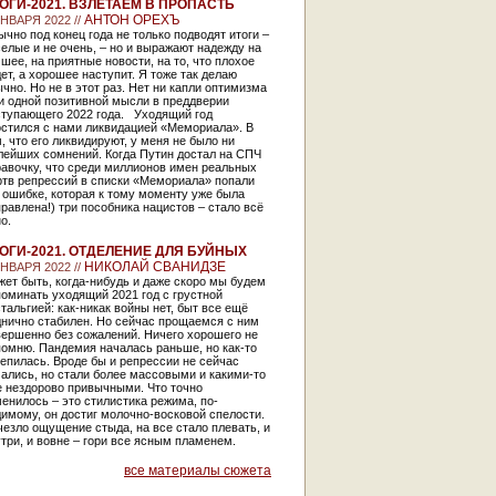
ОГИ-2021. ВЗЛЕТАЕМ В ПРОПАСТЬ
АНТОН ОРЕХЪ
ЯНВАРЯ 2022 //
чно под конец года не только подводят итоги –
елые и не очень, – но и выражают надежду на
шее, на приятные новости, на то, что плохое
ет, а хорошее наступит. Я тоже так делаю
чно. Но не в этот раз. Нет ни капли оптимизма
и одной позитивной мысли в преддверии
ступающего 2022 года. Уходящий год
остился с нами ликвидацией «Мемориала». В
, что его ликвидируют, у меня не было ни
лейших сомнений. Когда Путин достал на СПЧ
авочку, что среди миллионов имен реальных
ртв репрессий в списки «Мемориала» попали
 ошибке, которая к тому моменту уже была
равлена!) три пособника нацистов – стало всё
о.
ОГИ-2021. ОТДЕЛЕНИЕ ДЛЯ БУЙНЫХ
НИКОЛАЙ СВАНИДЗЕ
ЯНВАРЯ 2022 //
ет быть, когда-нибудь и даже скоро мы будем
оминать уходящий 2021 год с грустной
тальгией: как-никак войны нет, быт все ещё
днично стабилен. Но сейчас прощаемся с ним
вершенно без сожалений. Ничего хорошего не
омню. Пандемия началась раньше, но как-то
епилась. Вроде бы и репрессии не сейчас
ались, но стали более массовыми и какими-то
е нездорово привычными. Что точно
енилось – это стилистика режима, по-
имому, он достиг молочно-восковой спелости.
езло ощущение стыда, на все стало плевать, и
три, и вовне – гори все ясным пламенем.
все материалы сюжета