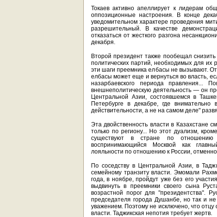
Токаев активно апеллирует к лидерам об
оппозиционные настроения. В конце дека
уведомительном характере проведения мит
разрешительный. В качестве демонстра
отказаться от жесткого разгона несанкцио
декабря.
Второй президент также пообещал снизить в
политических партий, необходимых для их р
эти шаги преемника елбасы не вызывают. От
елбасы может еще и вернуться во власть, е
назарбаевского периода правления... 
внешнеполитическую деятельность — он пре
Центральной Азии, состоявшемся в Ташке
Петербурге в декабре, где внимательно 
действительности, а не на самом деле" раз
Эта двойственность власти в Казахстане см
только по региону... Но этот дуализм, кро
существуют в стране по отношению к
воспринимающийся Москвой как главный
лояльности по отношению к России, отменно 
По соседству в Центральной Азии, в Тадж
семейному транзиту власти. Эмомали Рахм
года, в ноябре, пройдут уже без его участи
выдвинуть в преемники своего сына Рус
возрастной порог для "президентства". 
председателя города Душанбе, но так и не
уважением. Поэтому не исключено, что отцу
власти. Таджикская непотия требует жертв.