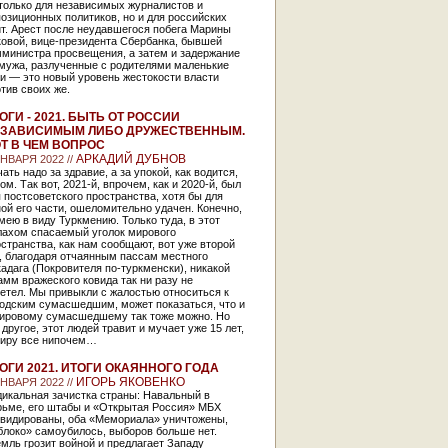
только для независимых журналистов и
озиционных политиков, но и для российских
т. Арест после неудавшегося побега Марины
ковой, вице-президента Сбербанка, бывшей
мминистра просвещения, а затем и задержание
 мужа, разлученные с родителями маленькие
и — это новый уровень жестокости власти
тив своих же.
ОГИ - 2021. БЫТЬ ОТ РОССИИ
ЗАВИСИМЫМ ЛИБО ДРУЖЕСТВЕННЫМ.
Т В ЧЕМ ВОПРОС
АРКАДИЙ ДУБНОВ
ЯНВАРЯ 2022 //
ать надо за здравие, а за упокой, как водится,
ом. Так вот, 2021-й, впрочем, как и 2020-й, был
 постсоветского пространства, хотя бы для
ой его части, ошеломительно удачен. Конечно,
мею в виду Туркмению. Только туда, в этот
лахом спасаемый уголок мирового
странства, как нам сообщают, вот уже второй
, благодаря отчаянным пассам местного
адага (Покровителя по-туркменски), никакой
мм вражеского ковида так ни разу не
етел. Мы привыкли с жалостью относиться к
родским сумасшедшим, может показаться, что и
мировому сумасшедшему так тоже можно. Но
 другое, этот людей травит и мучает уже 15 лет,
миру все нипочем…
ОГИ 2021. ИТОГИ ОКАЯННОГО ГОДА
ИГОРЬ ЯКОВЕНКО
ЯНВАРЯ 2022 //
дикальная зачистка страны: Навальный в
рьме, его штабы и «Открытая Россия» МБХ
квидированы, оба «Мемориала» уничтожены,
блоко» самоубилось, выборов больше нет.
мль грозит войной и предлагает Западу