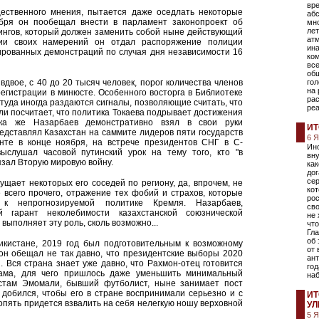
вре
щественного мнения, пытается даже оседлать некоторые
аб
бря он пообещал внести в парламент законопроект об
мн
лет
ингов, который должен заменить собой ныне действующий
ат
ции своих намерений он отдал распоряжение полиции
ин
нированных демонстраций по случая дня независимости 16
ко
вс
об
двое, с 40 до 20 тысяч человек, порог количества членов
гол
на 
егистрации в минюсте. Особенного восторга в Библиотеке
рас
туда иногда раздаются сигналы, позволяющие считать, что
реа
сли посчитает, что политика Токаева подрывает достижения
Пока же Назарбаев демонстративно взял в свои руки
ИТ
дставлял Казахстан на саммите лидеров пяти государств
6 
нте в конце ноября, на встрече президентов СНГ в С-
Ино
выслушал часовой путинский урок на тему того, кто "в
вну
вязал Вторую мировую войну.
как
дог
сер
ущает некоторых его соседей по региону, да, впрочем, не
кот
ме всего прочего, отражение тех фобий и страхов, которые
рос
 непрогнозируемой политике Кремля. Назарбаев,
сво
 гарант неколебимости казахстанской союзнической
не 
выполняет эту роль, сколь возможно...
что
Гла
об 
икистане, 2019 год был подготовительным к возможному
от
он обещал не так давно, что президентские выборы 2020
ан
я. Вся страна знает уже давно, что Рахмон-отец готовится
год
тама, для чего пришлось даже уменьшить минимальный
на
Рустам Эмомали, бывший футболист, ныне занимает пост
 добился, чтобы его в стране воспринимали серьезно и с
ИТ
 опять придется взвалить на себя нелегкую ношу верховной
УЛ
5 