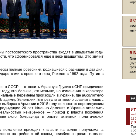
кор
В 
«Мо
мы 
ны постсоветского пространства входят в двадцатые годы
В 
асти, что сформировался еще в веке двадцатом. Это звучит
Гле
(ну 
гра
ски полные ровесники, родившиеся с разницей в два дня,
даж
сударствами с прошлого века, Рахмон с 1992 года, Путин с
шего СССР — относить Украину и Грузию к СНГ юридически
году, кто больше, кто меньше, но изменения в характере
инальные перемены произошли в Украине, где абсолютную
РА
ладимир Зеленский. Его результат можно сравнить лишь с
 выборах в Армении в 2018 году, полностью опрокинувшим
предыдущие 20 лет. Именно Армения и Украина оказались
ИТ
 реальностью неизбежное — приход к власти поколения
— 
оветского бэкграунда в опыте активной политической
11
ИР
Про
то поколение приходит к власти на волне популизма, а
соб
сенных на гребне этой волны, неизбежно грозит тяжелое
оче