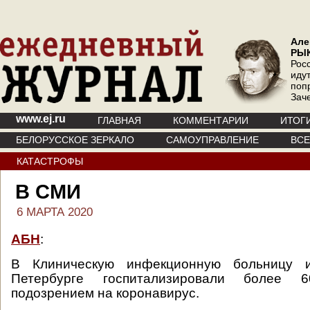
Але
РЫ
Рос
иду
поп
Зач
www.ej.ru
ГЛАВНАЯ
КОММЕНТАРИИ
ИТОГ
БЕЛОРУССКОЕ ЗЕРКАЛО
САМОУПРАВЛЕНИЕ
ВС
КАТАСТРОФЫ
В СМИ
6 МАРТА 2020
АБН
:
В Клиническую инфекционную больницу 
Петербурге госпитализировали более 
подозрением на коронавирус.