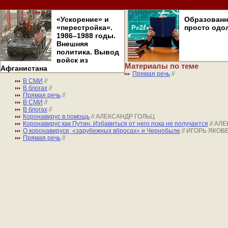
«Ускорение» и
Образован
«перестройка».
просто одо
1986–1988 годы.
Внешняя
политика. Вывод
войск из
Материалы по теме
Афганистана
Прямая речь
//
В СМИ
//
В блогах
//
Прямая речь
//
В СМИ
//
В блогах
//
Коронавирус в помощь
// АЛЕКСАНДР ГОЛЬЦ
Коронавирус как Путин. Избавиться от него пока не получается
// А
О коронавирусе, «зарубежных вбросах» и Чернобыле
// ИГОРЬ ЯКОВ
Прямая речь
//