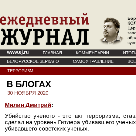
Бор
КО
Цер
зап
обр
суе
www.ej.ru
ГЛАВНАЯ
КОММЕНТАРИИ
ИТОГ
БЕЛОРУССКОЕ ЗЕРКАЛО
САМОУПРАВЛЕНИЕ
ВС
ТЕРРОРИЗМ
В БЛОГАХ
30 НОЯБРЯ 2020
Милин Дмитрий
:
Убийство ученого - это акт терроризма, став
сделал на уровень Гитлера убивавшего ученых
убивавшего советских ученых.