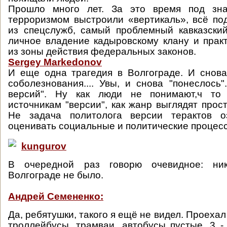
Прошло много лет. За это время под зн
терроризмом выстроили «вертикаль», всё п
из спецслужб, самый проблемный кавказски
личное владение кадыровскому клану и прак
из зоны действия федеральных законов.
Sergey Markedonov
И еще одна трагедия в Волгограде. И снов
соболезнования.... Увы, и снова "понеслось"
версий". Ну как люди не понимают,ч то
источникам "версии", как жанр выглядят прос
Не задача политолога версии терактов о
оценивать социальные и политические процес
kungurov
В очередной раз говорю очевидное: ник
Волгограде не было.
Андрей Семененко:
Да, ребятушки, такого я ещё не видел. Проехал 
троллейбусы, трамваи, автобусы пустые, 3 - 