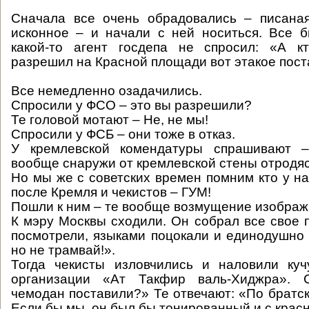
Сначала все очень обрадовались – писана
исконное – и начали с ней носиться. Все 
какой-то агент госдепа не спросил: «А к
разрешил на Красной площади вот этакое пост
Все немедленно озадачились.
Спросили у ФСО – это вы разрешили?
Те головой мотают – Не, не мы!
Спросили у ФСБ – они тоже в отказ.
У кремлевской комендатуры спрашивают –
вообще снаружи от кремлевской стены отродяс
Но мы же с советских времен помним кто у на
после Кремля и чекистов – ГУМ!
Пошли к ним – те вообще возмущение изображ
К мэру Москвы сходили. Он собрал все свое п
посмотрели, языками поцокали и единодушно
но не трамвай!».
Тогда чекисты изловчились и наловили куч
организации «Ат Такфир валь-Хиджра». 
чемодан поставили?» Те отвечают: «По братск
Если бы мы, он был бы тонированный и с крас