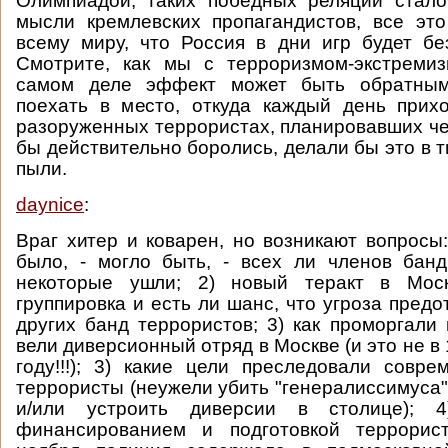
Олимпиадой, таких победных реляций стало
мысли кремлевских пропагандистов, все эт
всему миру, что Россия в дни игр будет б
Смотрите, как мы с терроризмом-экстреми
самом деле эффект может быть обратным:
поехать в место, откуда каждый день прих
разоруженных террористах, планировавших чер
бы действительно боролись, делали бы это в 
пыли.
daynice
:
Враг хитер и коварен, но возникают вопросы:
было, - могло быть, - всех ли членов бан
некоторые ушли; 2) новый теракт в Моск
группировка и есть ли шанс, что угроза предо
других банд террористов; 3) как проморгали 
вели диверсионный отряд в Москве (и это не в 1
году!!!); 3) какие цели преследовали сов
террористы (неужели убить "генералиссимуса"
и/или устроить диверсии в столице); 
финансированием и подготовкой террорис