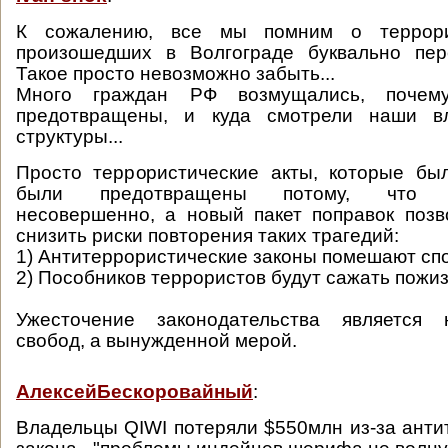
К сожалению, все мы помним о террорис
произошедших в Волгограде буквально пе
Такое просто невозможно забыть...
Много граждан РФ возмущались, поче
предотвращены, и куда смотрели наши в
структуры...
Просто террористические акты, которые бы
были предотвращены потому, что за
несовершенно, а новый пакет поправок поз
снизить риски повторения таких трагедий:
1) Антитеррористические законы помешают сп
2) Пособников террористов будут сажать пожи
Ужесточение законодательства является 
свобод, а вынужденной мерой.
АлексейБескоровайный
:
Владельцы QIWI потеряли $550млн из-за анти