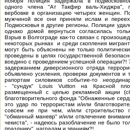
ноября полиция задержала в подмосковн
одного члена "Ат Такфир валь-Хиджра", 
вербовке в организацию четырех женщин. П
мужчиной все они приняли ислам и перее
Подмосковья в другие регионы. Полиции удало
однако домой вернуться согласилась толь
Взрыв в Волгограде как-то связан с произоше
некоторых рынках и среди скопления мигрант
могут быть объяснены не только политическ
проведены в целях государственной безопасно
воедино с проведением успешной операции?! 7
задержанием диверсионного отряда террори
объявлено усиления, проверки документов и т.д.
рапортам силовиков событие-то неордина
- "сундук" Louis Vuitton на Красной пл
размещенный с целью рекламной акции (с
благотворительного фонда "Обнаженные сердц
это удар по террористам и/или благотворите
совсем не при чем, и/или строительство 
"обманный маневр" и/или отвлечение внимания
чекиста", - надеюсь разоблачение не было то
празднику", наградам и званиям?!