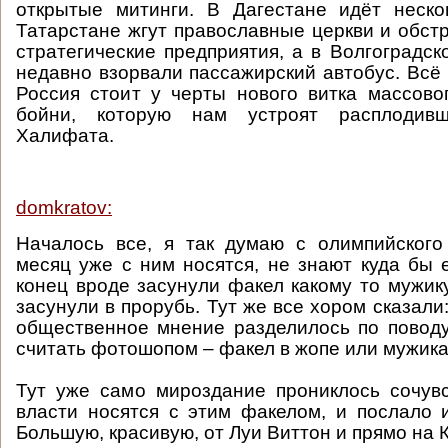
открытые митинги. В Дагестане идёт неско
Татарстане жгут православные церкви и обст
стратегические предприятия, а в Волгоградск
недавно взорвали пассажирский автобус. Всё 
Россия стоит у черты нового витка массово
бойни, которую нам устроят расплодивш
Халифата.
domkratov:
Началось все, я так думаю с олимпийского
месяц уже с ним носятся, не знают куда бы 
конец вроде засунули факел какому то мужику
засунули в прорубь. Тут же все хором сказал
общественное мнение разделилось по поводу
считать фотошопом – факел в жопе или мужика
Тут уже само мироздание прониклось сочувс
власти носятся с этим факелом, и послало 
Большую, красивую, от Луи Виттон и прямо на