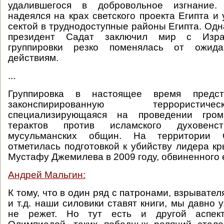
удалившегося в добровольное изгнание
надеялся на крах светского проекта Египта и
сектой в труднодоступные районы Египта. Одна
президент Садат заключил мир с Изра
группировки резко поменялась от ожид
действиям.
...
Группировка в настоящее время предс
законспирированную террористи
специализирующаяся на проведении гро
терактов против исламского духовен
мусульманских общин. На территории 
отметилась подготовкой к убийству лидера к
Мустафу Джемилева в 2009 году, обвиненного 
Андрей Мальгин:
К тому, что в один ряд с патронами, взрывате
и т.д. наши силовики ставят книги, мы давно 
не режет. Но тут есть и другой аспект