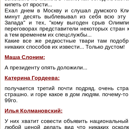
кипеть от ярости...
Ехал днем в Москву и слушал думского Кли
минут десять выблевывал из себя всю эту 
Запада" и тех, "кому выгоден срыв Олимпиа
переговорах представители некоторых стран к
а тем временем их спецслужбы...
Какие все же редкостные твари там подобр
никаких способов их извести... Только дустом!
Маша Слоним:
А президенту опять доложили...
Катерина Гордеева:
получается третий почти подряд. очень стр
страшно. и горе какое в дом людям. почему-т
99го.
Илья Колмановский:
У них хватит совести объявить национальный
любой ценой делать вид что никаких оскол