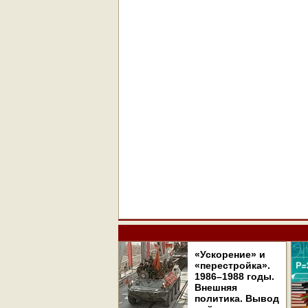
«Ускорение» и
«перестройка».
1986–1988 годы.
Внешняя
политика. Вывод