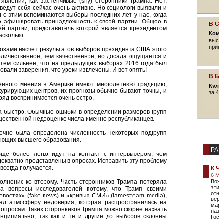
влении, как застенчивые (shy) сторонники Трампа. Нет,
ведут себя сейчас очень активно. Но социологи выявили и
 с этим вспоминаются выборы последних лет у нас, когда
е афишировать принадлежность к своей партии. Общее в
В 
ей партии, представитель которой является президентом
Ком
асколько.
выс
при
озами насчет результатов выборов президента США этого
количественное, чем качественное, но досада ощущается и
 тем сильнее, что на предыдущих выборах 2016 года был
овали заверения, что уроки извлечены. И вот опять!
В 
венного мнения в Америке имеют многолетнюю традицию,
Кул
нкурирующих центров, их прогнозы обычно бывают точны, и
за 4
ряд воспринимается очень остро.
а быстро. Обычные ошибки в определении размеров групп
ущественной недооценке числа именно республиканцев.
точно была определена численность некоторых подгрупп
меющих высшего образования.
РА
бще более легко идут на контакт с интервьюером, чем
декватно представлены в опросах. Исправить эту проблему
всегда получается.
К 
6 М
олнение ко второму. Часть сторонников Трампа потеряла
Вож
эти
а вопросы исследователей потому, что Трамп своими
от
остях» (fake-news) и «кривых СМИ» (lamestream media),
ве
ал атмосферу недоверия, которая распространилась на
мар
 опросам. Таких сторонников Трампа можно скорее назвать
наз
нципиально, так как и те и другие до выборов склонны
Гос