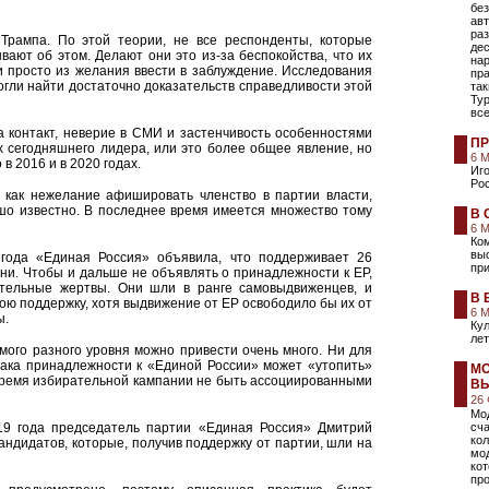
без
ав
раз
 Трампа. По этой теории, не все респонденты, которые
дес
ают об этом. Делают они это из-за беспокойства, что их
на
и просто из желания ввести в заблуждение. Исследования
пр
огли найти достаточно доказательств справедливости этой
так
Тур
вс
 контакт, неверие в СМИ и застенчивость особенностями
ПР
х сегодняшнего лидера, или это более общее явление, но
6 
в 2016 и в 2020 годах.
Иго
Рос
, как нежелание афишировать членство в партии власти,
ошо известно. В последнее время имеется множество тому
В 
6 
Ко
вы
года «Единая Россия» объявила, что поддерживает 26
при
ени. Чтобы и дальше не объявлять о принадлежности к ЕР,
тельные жертвы. Они шли в ранге самовыдвиженцев, и
В 
ою поддержку, хотя выдвижение от ЕР освободило бы их от
6 
ы.
Кул
лет
ого разного уровня можно привести очень много. Ни для
знака принадлежности к «Единой России» может «утопить»
МО
время избирательной кампании не быть ассоциированными
ВЫ
26
Мод
019 года председатель партии «Единая Россия» Дмитрий
сча
ко
ндидатов, которые, получив поддержку от партии, шли на
мо
ко
пр