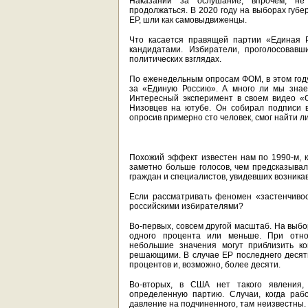
Наказаний за ослушание, впрочем, не
продолжаться. В 2020 году на выборах губе
ЕР, шли как самовыдвиженцы.
Что касается правящей партии «Единая Р
кандидатами. Избиратели, проголосовавш
политических взглядах.
По еженедельным опросам ФОМ, в этом год
за «Единую Россию». А много ли мы знае
Интересный эксперимент в своем видео «
Низовцев на ютубе. Он собирал подписи 
опросив примерно сто человек, смог найти л
Похожий эффект известен нам по 1990-м, к
заметно больше голосов, чем предсказыва
граждан и специалистов, увидевших возника
Если рассматривать феномен «застенчиво
российскими избирателями?
Во-первых, совсем другой масштаб. На выбо
одного процента или меньше. При отно
небольшие значения могут приблизить кон
решающими. В случае ЕР последнего десят
процентов и, возможно, более десяти.
Во-вторых, в США нет такого явления,
определенную партию. Случаи, когда раб
давление на подчиненного, там неизвестны. 