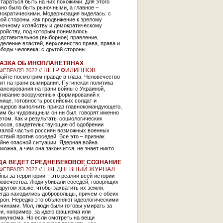
тараться быть на них похожими. Для этого
но было быть рыночными, а главное –
мократическими. Модернизация виделась: с
ой стороны, как продвижение к зрелому
ночному хозяйству и демократическому
тройству, под которым понималось
дставительное (выборное) правление,
деление властей, верховенство права, права и
боды человека; с другой стороны...
АЗКА ОБ ИНОПЛАНЕТЯНАХ
ПЕТР ФИЛИППОВ
 ФЕВРАЛЯ 2022 //
айте посмотрим правде в глаза. Человечество
ит на грани вымирания. Путинская политика
ансирования на грани войны с Украиной,
ягивание вооруженных формирований к
нице, готовность российских солдат и
ицеров выполнить приказ главнокомандующего,
ким бы чудовищным он ни был, говорят именно
этом. Как и результаты социологических
росов, свидетельствующие об одобрении
малой частью россиян возможных военных
ствий против соседей. Все это – признак
йне опасной ситуации. Ядерная война
можна, а чем она закончится, не знает никто.
ДА ВЕДЕТ СРЕДНЕВЕКОВОЕ СОЗНАНИЕ
ЕЖЕДНЕВНЫЙ ЖУРНАЛ
 ФЕВРАЛЯ 2022 //
ны за территории – это реалии всей истории
овечества. Люди убивали соседей, говорящих
другом языке, чтобы захватить их земли.
гда находились добровольцы, причем с обеих
рон. Нередко это объясняют идеологическими
чинами. Мол, люди были готовы умирать за
еи, например, за идею фашизма или
ммунизма. Но если смотреть на вещи