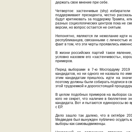
держать свое мнение при себе.
Четвертое: застенчивые (shy) избиратели
поддерживают президента, честно рассказыв
будут критиковать за поддержку Трампа, ил
разных социологических центров пока не см
версии, но вопрос остается не снятым.
Непонятно, являются ли нежелание идти на
республиканцев, связанными с личностью и
факт в том, что эти черты проявились именно 
В жизни российских партий такое явление
условно назовем его «застенчивость», хор
примеров.
Перед выборами в 7-ю Мосгордуму 2019 
кандидатов, но ни одного не назвала по им
этим кандидатам пришлось идти на значи
поэтому должны были собирать подписи в св
этой трудоемкой и дорогостоящей процедур
В целом подобных примеров на выборах сам
кого не секрет, что наличие в бюллетене 
кандидата. Вот и пытаются единороссы во 
с ЕР.
Дело зашло так далеко, что в октябре 2
Медведев был вынужден публично осудить ка
выборы как самовыдвиженцы.