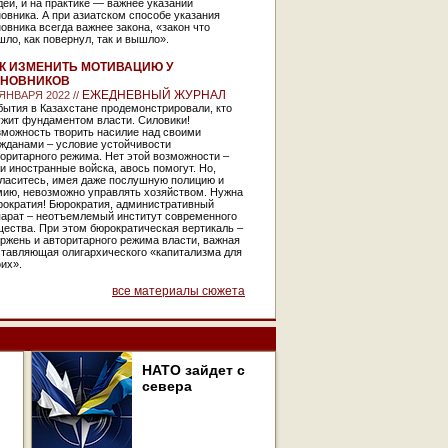
ей, и на практике — важнее указаний
овника. А при азиатском способе указания
овника всегда важнее закона, «закон что
ло, как повернул, так и вышло».
К ИЗМЕНИТЬ МОТИВАЦИЮ У
ИНОВНИКОВ
ЕЖЕДНЕВНЫЙ ЖУРНАЛ
 ЯНВАРЯ 2022 //
ытия в Казахстане продемонстрировали, кто
ужит фундаментом власти. Силовики!
зможность творить насилие над своими
ажданами – условие устойчивости
оритарного режима. Нет этой возможности –
и иностранные войска, авось помогут. Но,
гласитесь, имея даже послушную полицию и
мию, невозможно управлять хозяйством. Нужна
рократия! Бюрократия, административный
парат – неотъемлемый институт современного
ества. При этом бюрократическая вертикаль –
ржень и авторитарного режима власти, важная
ставляющая олигархического «капитализма для
их».
все материалы сюжета
НАТО зайдет с
севера