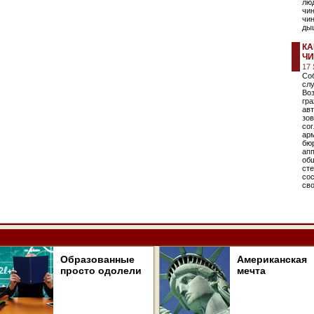
люд
чин
чин
дыш
КА
Ч
17
Соб
сл
Во
гр
авт
зов
со
ар
бю
ап
общ
сте
со
сво
Образованные
Американская
просто одолели
мечта