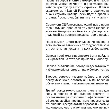
После выборов в США заговорили о таком я
конечно, многие избиратели-республиканцы 
небольшую группу тихих и скрытых. В связи
выдвиженцы «Единой России» старались н
обоих случаях налицо: речь идет о правящ
страны. Посмотрим, близки ли эти случаи и н
Социологи США несколько ошиблись с прогн
года. Отличие прогнозов от итогов скорее 
есть необходимость объяснить. Досада эта
подобный же просчет, после которого послед
Надо заметить, что исследования общест
есть много не зависимых от государства ко
относительная неудача на двух выборах под
Основа проблемы с прогнозом была найден
избирателей на этот раз привели к более с
Первое объяснение этому: недостаточно 
избирателей, например, число белых, не и
Второе: демократические избиратели воо
республиканские, поэтому они были более а
обычными статистическими механизмами не 
Третий довод можно рассматривать как доп
веру в опросы и не склонна отвечать н
постоянными разговорами о «фальшивых нов
объединившейся против него прессы созд
отношение к результатам опросов и к самим
молчащими, чем застенчивыми, что не при