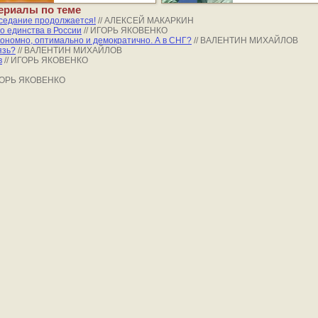
ериалы по теме
седание продолжается!
// АЛЕКСЕЙ МАКАРКИН
о единства в России
// ИГОРЬ ЯКОВЕНКО
кономно, оптимально и демократично. А в СНГ?
// ВАЛЕНТИН МИХАЙЛОВ
язь?
// ВАЛЕНТИН МИХАЙЛОВ
в
// ИГОРЬ ЯКОВЕНКО
ИГОРЬ ЯКОВЕНКО
ej.ru, охраняются в соответствии с законодательством РФ, в том числе, об 
проектов, гиперссылка (hyperlink) на ej.ru обязательна.