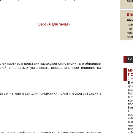
Арм
В 
Ale
Версия для печати
пов
что
ком
бес
РА
лейтмотивом действий казахской оппозиции. Его обвинили
елей и попытках установить неограниченное влияние на
МЯ
ПО
1 М
В 
де
вид
а ли не ключевая для понимания политической ситуации в
Кар
в э
ког
пр
Ни
Он 
пр
«Ис
вы
ген
про
«И