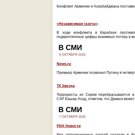
Конфликт Армении и Азербайджана постави
«Независимая газета»
:
В ходе конфликта в Карабахе противо
подкрепленные цифры взаимных потерь в жив
В СМИ
6 ОКТЯБРЯ 2020
News.ru
:
Премьер Армении позвонил Путину в четвёр
ТК Звезда
:
Террористы из Сирии перебрасываются в 
САР Башар Асад, отметив, что Дамаск может
В СМИ
7 ОКТЯБРЯ 2020
РИА Новости
:
Ряд оппозиционных партий создали в Ки