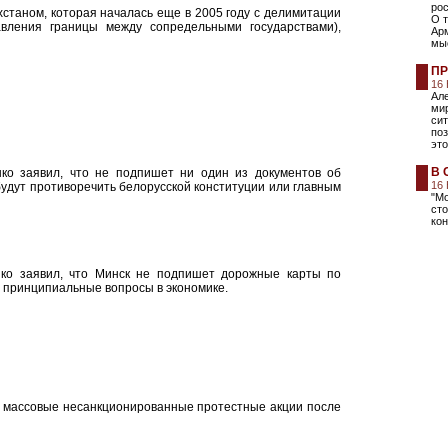
рос
хстаном, которая началась еще в 2005 году с делимитации
О т
вления границы между сопредельными государствами),
Арм
мы
ПР
16
Але
ми
сит
по
эт
В 
ко заявил, что не подпишет ни один из документов об
16
 будут противоречить белорусской конституции или главным
"Мо
сто
кон
ко заявил, что Минск не подпишет дорожные карты по
ы принципиальные вопросы в экономике.
сь массовые несанкционированные протестные акции после