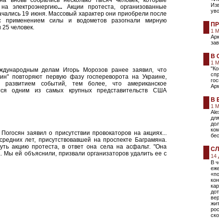
а вновь собрались несколько тысяч человек, которые
Изв
на электроэнергию
...
Акции протеста, организованные
уво
ачались 19 июня. Массовый характер они приобрели после
 с применением силы и водометов разогнали мирную
ПР
 25 человек.
1 
Ар
зав
В 
1 
"К
ждународным делам Игорь Морозов ранее заявил, что
сп
н" повторяют первую фазу госпереворота на Украине,
го
 развитием событий, тем более, что американское
Ар
ется одним из самых крупных представительств США
В 
1 
Ale
для
дол
ко
огосян заявил о присутствии провокаторов на акциях...
бе
средних лет, присутствовавшей на проспекте Баграмяна.
ть акцию протеста, в ответ она села на асфальт. "Она
СЛ
. Мы ей объяснили, призвали организаторов удалить ее с
14
В ч
еж
«по
кон
кар
до
ве
жи
рос
ско