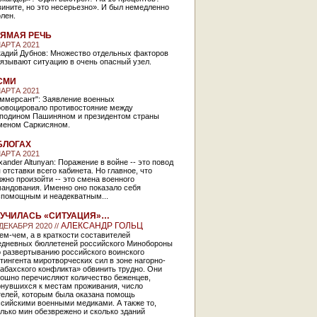
ините, но это несерьезно». И был немедленно
лен.
ЯМАЯ РЕЧЬ
МАРТА 2021
кадий Дубнов: Множество отдельных факторов
язывают ситуацию в очень опасный узел.
СМИ
МАРТА 2021
оммерсант": Заявление военных
ровоцировало противостояние между
сподином Пашиняном и президентом страны
меном Саркисяном.
БЛОГАХ
МАРТА 2021
xander Altunyan: Поражение в войне -- это повод
 отставки всего кабинета. Но главное, что
жно произойти -- это смена военного
мандования. Именно оно показало себя
спомощным и неадекватным...
УЧИЛАСЬ «СИТУАЦИЯ»…
АЛЕКСАНДР ГОЛЬЦ
 ДЕКАБРЯ 2020 //
ем-чем, а в краткости составителей
едневных бюллетеней российского Минобороны
 развертыванию российского воинского
тингента миротворческих сил в зоне нагорно-
абахского конфликта» обвинить трудно. Они
тошно перечисляют количество беженцев,
рнувшихся к местам проживания, число
телей, которым была оказана помощь
сийскими военными медиками. А также то,
лько мин обезврежено и сколько зданий