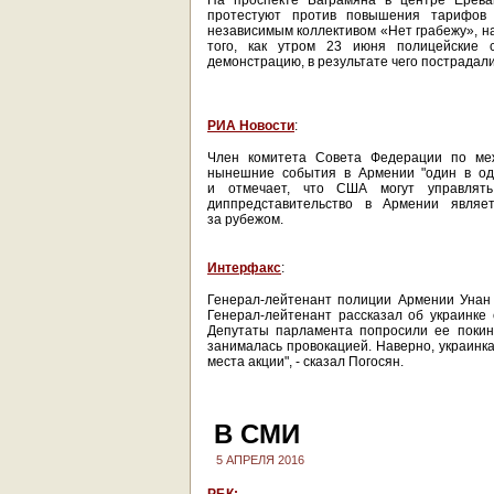
На проспекте Баграмяна в центре Ереван
протестуют против повышения тарифов 
независимым коллективом «Нет грабежу», н
того, как утром 23 июня полицейские
демонстрацию, в результате чего пострадали
РИА Новости
:
Член комитета Совета Федерации по ме
нынешние события в Армении "один в оди
и отмечает, что США могут управлять
диппредставительство в Армении явля
за рубежом.
Интерфакс
:
Генерал-лейтенант полиции Армении Унан П
Генерал-лейтенант рассказал об украинке 
Депутаты парламента попросили ее покину
занималась провокацией. Наверно, украинка
места акции", - сказал Погосян.
В СМИ
5 АПРЕЛЯ 2016