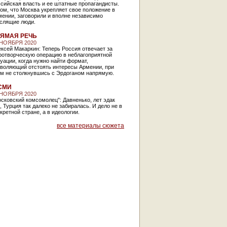
сийская власть и ее штатные пропагандисты.
ом, что Москва укрепляет свое положение в
ении, заговорили и вполне независимо
слящие люди.
ЯМАЯ РЕЧЬ
 НОЯБРЯ 2020
ксей Макаркин: Теперь Россия отвечает за
ротворческую операцию в неблагоприятной
уации, когда нужно найти формат,
зволяющий отстоять интересы Армении, при
ом не столкнувшись с Эрдоганом напрямую.
СМИ
 НОЯБРЯ 2020
сковский комсомолец": Давненько, лет эдак
, Турция так далеко не забиралась. И дело не в
кретной стране, а в идеологии.
все материалы сюжета