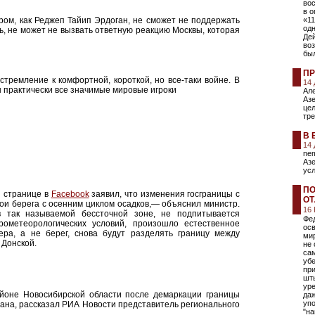
во
в о
ром, как Реджеп Тайип Эрдоган, не сможет не поддержать
«11
од
едь, не может не вызвать ответную реакцию Москвы, которая
Де
во
бы
ПР
тремление к комфортной, короткой, но все-таки войне. В
14
ы практически все значимые мировые игроки
Але
Аз
це
тр
В 
14
nem
Азе
усл
ПО
й странице в
Facebook
заявил, что изменения госграницы с
ОТ
вои берега с осенним циклом осадков,— объяснил министр.
16
 так называемой бессточной зоне, не подпитывается
Фе
рометеорологических условий, произошло естественное
ос
ера, а не берег, снова будут разделять границу между
ми
 Донской.
не 
са
убе
при
шты
уре
йоне Новосибирской области после демаркации границы
даж
уп
ана, рассказал РИА Новости представитель регионального
"на