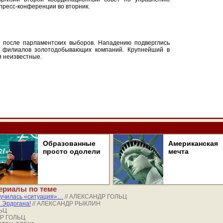
 пресс-конференции во вторник.
ь после парламентских выборов. Нападению подверглись
и филиалов золотодобывающих компаний. Крупнейший в
и неизвестные.
Образованные
Американская
просто одолели
мечта
ериалы по теме
училась «ситуация»…
// АЛЕКСАНДР ГОЛЬЦ
 Эрдогана!
// АЛЕКСАНДР РЫКЛИН
ЛЬЦ
ДР ГОЛЬЦ