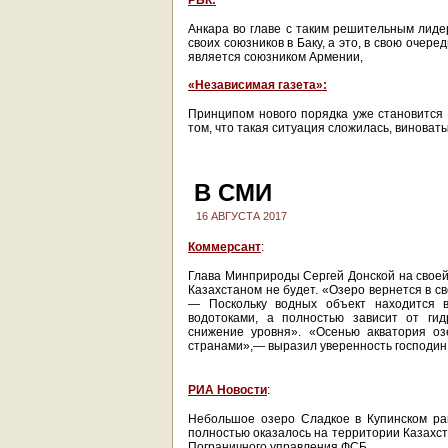
РБК:
Анкара во главе с таким решительным лиде
своих союзников в Баку, а это, в свою очер
является союзником Армении,
«Независимая газета»:
Принципом нового порядка уже становится с
том, что такая ситуация сложилась, виноват
В СМИ
16 АВГУСТА 2017
Коммерсант
:
Глава Минприроды Сергей Донской на свое
Казахстаном не будет. «Озеро вернется в с
— Поскольку водных объект находится в
водотоками, а полностью зависит от гид
снижение уровня». «Осенью акватория оз
странами»,— выразил уверенность господин
РИА Новости
:
Небольшое озеро Сладкое в Купинском ра
полностью оказалось на территории Казахст
Пограничного управления ФСБ...