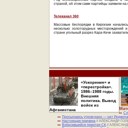
страной, об этом сами партийцы заявили на
Телеканал 360
:
Массовые беспорядки в Киргизии началис
несколько золоторудных месторождений 
стране угольный разрез Кара-Кече захватил
«Ускорение» и
«перестройка».
1986–1988 годы.
Внешняя
политика. Вывод
войск из
Мат
Афганистана
Сл
Просыпаюсь утром рано — нет Реджепа
Настоящая причина
// АЛЕКСАНДР ГО
Взбесившийся принтер СК
// АЛЕКСАН