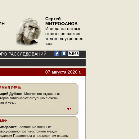
Сергей
ИН
МИТРОФАНОВ
Иногда на острые
ответы решается
только внутреннее
«я»
РО РАССЛЕДОВАНИЙ
07 августа 2026 г.
ЯМАЯ РЕЧЬ:
адий Дубнов
: Множество отдельных
торов завязывают ситуацию в очень
сный узел.
СМИ:
ммерсант"
: Заявление военных
овоцировало противостояние между
подином Пашиняном и президентом страны