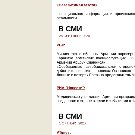
«Независимая газета»
:
...официальная информация и происходя
реальности.
В СМИ
28 СЕНТЯБРЯ 2020
РБК:
Министерство обороны Армении опроверг
Карабахе армянских военнослужащих. Об
Армении Арцрун Ованнисян.
«Сообщаемые азербайджанской стороно
действительности», — написал Ованнисян.
Данные о потерях Еревана представитель М
РИА "Новости":
Медицинские учреждения Армении прекраща
введенного в стране в связи с событиями в 
В СМИ
1 ОКТЯБРЯ 2020
VTimes
: