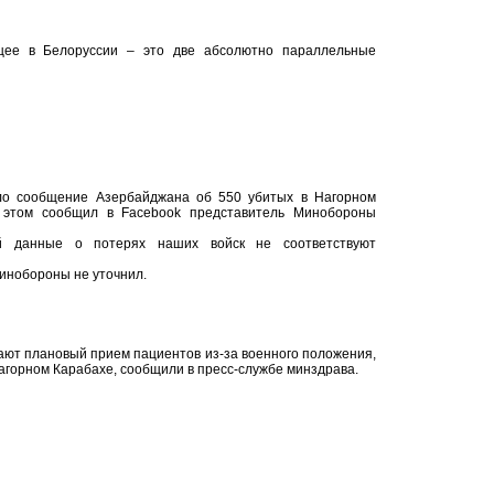
щее в Белоруссии – это две абсолютно параллельные
ло сообщение Азербайджана об 550 убитых в Нагорном
 этом сообщил в Facebook представитель Минобороны
й данные о потерях наших войск не соответствуют
инобороны не уточнил.
ют плановый прием пациентов из-за военного положения,
Нагорном Карабахе, сообщили в пресс-службе минздрава.