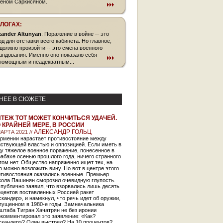
еном Саркисяном.
БЛОГАХ:
xander Altunyan
: Поражение в войне -- это
од для отставки всего кабинета. Но главное,
 должно произойти -- это смена военного
андования. Именно оно показало себя
помощным и неадекватным...
НЕЕ В СЮЖЕТЕ
ТЕЖ ТОТ МОЖЕТ КОНЧИТЬСЯ УДАЧЕЙ.
 КРАЙНЕЙ МЕРЕ, В РОССИИ
АЛЕКСАНДР ГОЛЬЦ
АРТА 2021 //
Армении нарастает противостояние между
йствующей властью и оппозицией. Если иметь в
у тяжелое военное поражение, понесенное в
абахе осенью прошлого года, ничего странного
том нет. Общество напряженно ищет тех, на
о можно возложить вину. Но вот в центре этого
отивостояния оказались военные. Премьер
кола Пашинян сморозил очевидную глупость.
публично заявил, что взорвались лишь десять
оцентов поставленных Россией ракет
кандер», и намекнул, что речь идет об оружии,
пущенном в 1980-е годы. Замначальника
штаба Тигран Хачатрян не без иронии
комментировал это заявление: «Как?
скандер»? Один выстрел? На 10 процентов?