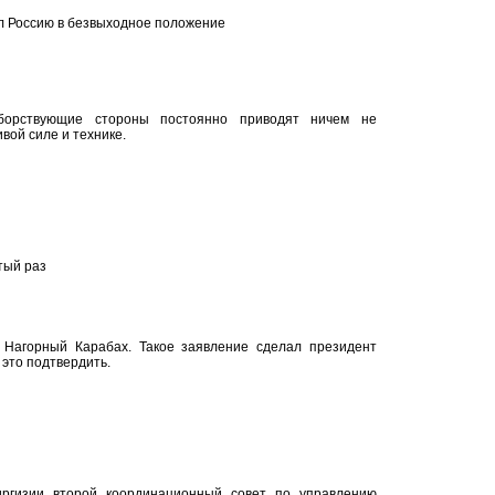
л Россию в безвыходное положение
борствующие стороны постоянно приводят ничем не
ой силе и технике.
тый раз
Нагорный Карабах. Такое заявление сделал президент
 это подтвердить.
ргизии второй координационный совет по управлению