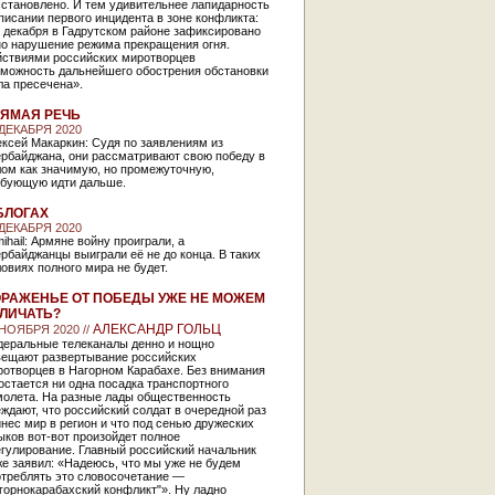
сстановлено. И тем удивительнее лапидарность
писании первого инцидента в зоне конфликта:
 декабря в Гадрутском районе зафиксировано
но нарушение режима прекращения огня.
йствиями российских миротворцев
зможность дальнейшего обострения обстановки
ла пресечена».
ЯМАЯ РЕЧЬ
 ДЕКАБРЯ 2020
ксей Макаркин: Судя по заявлениям из
ербайджана, они рассматривают свою победу в
лом как значимую, но промежуточную,
ебующую идти дальше.
БЛОГАХ
 ДЕКАБРЯ 2020
ihail: Армяне войну проиграли, а
рбайджанцы выиграли её не до конца. В таких
овиях полного мира не будет.
РАЖЕНЬЕ ОТ ПОБЕДЫ УЖЕ НЕ МОЖЕМ
ЛИЧАТЬ?
АЛЕКСАНДР ГОЛЬЦ
 НОЯБРЯ 2020 //
деральные телеканалы денно и нощно
вещают развертывание российских
ротворцев в Нагорном Карабахе. Без внимания
остается ни одна посадка транспортного
молета. На разные лады общественность
ждают, что российский солдат в очередной раз
нес мир в регион и что под сенью дружеских
ков вот-вот произойдет полное
гулирование. Главный российский начальник
е заявил: «Надеюсь, что мы уже не будем
отреблять это словосочетание —
горнокарабахский конфликт"». Ну ладно