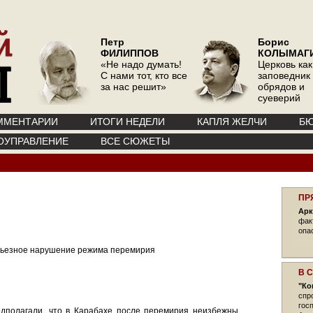
Петр
Борис
ФИЛИППОВ
КОЛЫМАГ
«Не надо думать!
Церковь как
С нами тот, кто все
заповедник
за нас решит»
обрядов и
суеверий
ММЕНТАРИИ
ИТОГИ НЕДЕЛИ
КАПЛЯ ЖЕЛЧИ
БЮ
ОУПРАВЛЕНИЕ
ВСЕ СЮЖЕТЫ
ПР
Арк
фак
опа
рьезное нарушение режима перемирия
В 
"Ко
спр
гос
едполагали, что в Карабахе после перемирия неизбежны