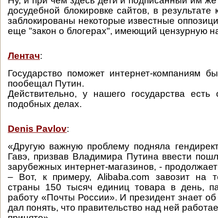
Ну, и при чем здесь дети и подписанный им же 
досудебной блокировке сайтов, в результате 
заблокированы некоторые известные оппозиц
еще "закон о блогерах", имеющий цензурную начин
Лентач
:
Государство поможет интернет-компаниям б
пообещал Путин.
Действительно, у нашего государства есть
подобных делах.
Denis Pavlov
:
«Другую важную проблему подняла гендирек
Гавэ, призвав Владимира Путина ввести пош
зарубежных интернет-магазинов, - продолжает
– Вот, к примеру, Alibaba.com завозит на
страны 150 тысяч единиц товара в день, па
работу «Почты России». И президент знает об
дал понять, что правительство над ней работае
принято».