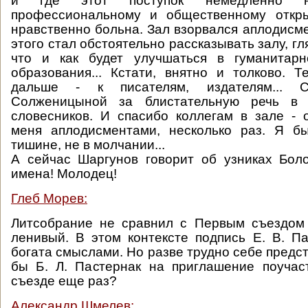
и где этот поступок немедленно не
профессиональному и общественному откр
нравственно больна. Зал взорвался аплодисм
этого стал обстоятельно рассказывать залу, гля
что и как будет улучшаться в гуманитар
образования... Кстати, внятно и толково. 
дальше - к писателям, издателям... 
Солженицыной за блистательную речь в 
словесников. И спасибо коллегам в зале -
меня аплодисментами, несколько раз. Я б
тишине, не в молчании...
А сейчас Шаргунов говорит об узниках Бол
имена! Молодец!
Глеб Морев:
Литсобрание не сравнил с Первым съездом 
ленивый. В этом контексте подпись Е. В. П
богата смыслами. Но разве трудно себе предст
бы Б. Л. Пастернак на приглашение поучас
съезде еще раз?
Александр Шмелев: