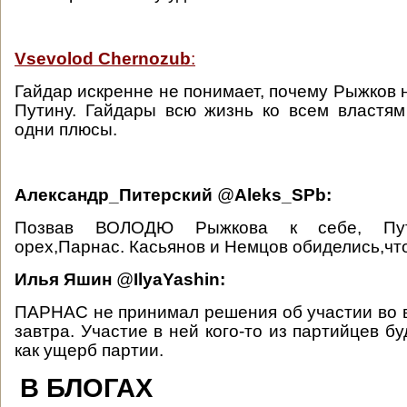
Vsevolod Chernozub
:
Гайдар искренне не понимает, почему Рыжков 
Путину. Гайдары всю жизнь ко всем властям
одни плюсы.
Александр_Питерский
‏@
Aleks_SPb:
Позвав ВОЛОДЮ Рыжкова к себе, Пути
орех,Парнас. Касьянов и Немцов обиделись,что 
Илья Яшин
‏@
IlyaYashin:
ПАРНАС не принимал решения об участии во 
завтра. Участие в ней кого-то из партийцев б
как ущерб партии.
В БЛОГАХ