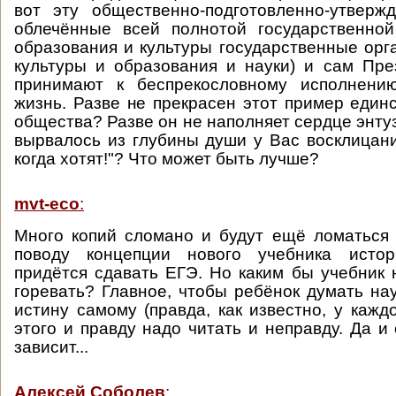
вот эту общественно-подготовленно-утверж
облечённые всей полнотой государственно
образования и культуры государственные орг
культуры и образования и науки) и сам Пр
принимают к беспрекословному исполнени
жизнь. Разве не прекрасен этот пример единс
общества? Разве он не наполняет сердце энту
вырвалось из глубины души у Вас восклицани
когда хотят!"? Что может быть лучше?
mvt-eco
:
Много копий сломано и будут ещё ломаться
поводу концепции нового учебника истор
придётся сдавать ЕГЭ. Но каким бы учебник н
горевать? Главное, чтобы ребёнок думать на
истину самому (правда, как известно, у каждог
этого и правду надо читать и неправду. Да и
зависит...
Алексей Соболев
: