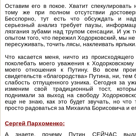
Оставим его в покое. Хватит спекулировать 
тому же при полном отсутствии достовер
Бесспорно, тут есть что обсуждать и на
серьезный анализ требует паузы, информац
лязгания зубами над трупом сенсации. И уж т
опытом того, что пережил Ходорковский, мы не 
пересуживать, точить лясы, наклеивать ярлыки
Что касается меня, ничто из происходящего
поколебать моего уважения к Ходорковскому 
моего отношения к Путину. Во всем про
свидетельств «благородства» Путина, ни, тем 
слабость отпущенного узника. Сегодня за 
изменим свой традиционный тост, котор
поднимали за выход на свободу Ходорковск
еще не знаю, как это будет звучать, но что
просто радоваться за Михаила Борисовича и е
Сергей Пархоменко:
А знаете, почему Путин СЕЙЧАС выд