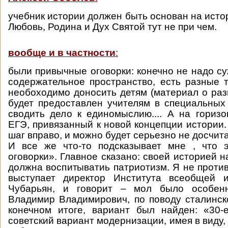
учебник истории должен быть основан на исто
Любовь, Родина и Дух Святой тут не при чем.
вообще и в частности
:
были привычные оговорки: конечно не надо су
содержательное пространство, есть разные т
необоходимо доносить детям (материал о раз
будет предоставлен учителям в специальных 
сводить дело к единомыслию.... А на гориз
ЕГЭ, привязанный к новой концепции истории.
шаг вправо, и можно будет серьезно не досчит
И все же что-то подсказывает мне , что э
оговорки». Главное сказано: своей историей н
должна воспитыватиь патриотизм. Я не против,
выступает директор Института всеобщей и
Чубарьян, и говорит – мол было особенн
Владимир Владимирович, по поводу сталинско
конечном итоге, вариант был найден: «30-
советский вариант модернизации, имея в виду, 