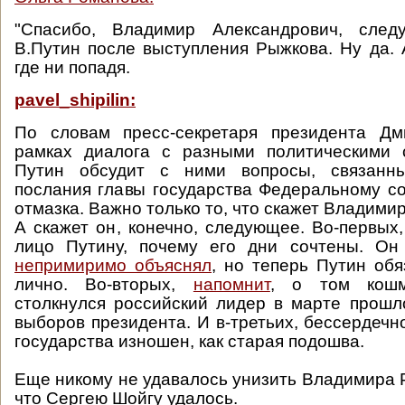
"Спасибо, Владимир Александрович, след
В.Путин после выступления Рыжкова. Ну да. 
где ни попадя.
pavel_shipilin:
По словам пресс-секретаря президента Дм
рамках диалога с разными политическими
Путин обсудит с ними вопросы, связанны
послания главы государства Федеральному с
отмазка. Важно только то, что скажет Владими
А скажет он, конечно, следующее. Во-первых,
лицо Путину, почему его дни сочтены. О
непримиримо объяснял
, но теперь Путин об
лично. Во-вторых,
напомнит
, о том кошм
столкнулся российский лидер в марте прошл
выборов президента. И в-третьих, бессердечно
государства изношен, как старая подошва.
Еще никому не удавалось унизить Владимира Р
что Сергею Шойгу удалось.