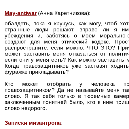
May-antiwar
(Анна Каретникова):
обалдеть, пока я кручусь, как могу, чтоб хо
странные люди решают, вправе ли я име
убеждения и, заботясь о моем морально-э
создают для меня этический кодекс. Прос
распространите, если можно. ЧТО ЭТО? При
может заставить меня отказаться от полити
если они у меня есть? Как можно заставить
Когда правозащитников уже заставят ходит
фуражке прикладывать?
Кто может отобрать у человека пра
правозащитником? Да не называйте меня та
слово. Я так себя только в тюремных каме
заключенным понятней было, кто к ним приш
слово недорого.
Записки мизантропа
: