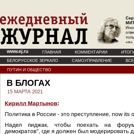
Сер
МИ
Ино
отв
тол
«я»
www.ej.ru
ГЛАВНАЯ
КОММЕНТАРИИ
ИТОГ
БЕЛОРУССКОЕ ЗЕРКАЛО
САМОУПРАВЛЕНИЕ
ВС
ПУТИН И ОБЩЕСТВО
В БЛОГАХ
15 МАРТА 2021
Кирилл Мартынов
:
Политика в России - это преступление, now its off
Надел пиджак, чтобы поехать на фору
демократов", где я должен был модерировать д