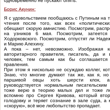
одновременно не пускают опять.
Борис Акунин:
Я с удовольствием пообщаюсь с Путиным на 
чтения после того, как всех «политически
обещают скорую амнистию. Посмотрим, распр
на узников 6 мая. Посмотрим, затеется
Ходорковского. Посмотрим, отпустят ли Наде
и Марию Алехину.
А пока – нет, невозможно. Изображая ко
авторитарного правителя, писатель, да и 
человек, тем самым как бы соглашается
правления.
При этом я нисколько не осуждаю коллег, кот
Знаю, что многие думают так же, как я, но 
паршивой овцы хоть шерсти клок, а
руководствуется нормальным писательским
тоже верю в теорию малых дел и тоже лю
вспомню про Сергея Кривова, который вто
голодовку и теряет сознание в зале суда, а 
«скорую», всё мое любопытство пропадает.