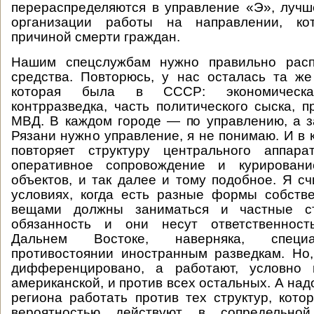
перераспределяются в управление «Э», луч
организации работы на направлении, кот
причиной смерти граждан.
Нашим спецслужбам нужно правильно расп
средства. Повторюсь, у нас осталась та же
которая была в СССР: экономическая
контрразведка, часть политического сыска, п
МВД. В каждом городе — по управлению, а з
Рязани нужно управление, я не понимаю. И в 
повторяет структуру центрального аппара
оперативное сопровождение и курирован
объектов, и так далее и тому подобное. Я сч
условиях, когда есть разные формы собстве
вещами должны заниматься и частные ст
обязанность и они несут ответственност
Дальнем Востоке, наверняка, специ
противостоянии иностранным разведкам. Но,
дифференцировано, а работают, условно 
американской, и против всех остальных. А над
региона работать против тех структур, кот
вероятностью действуют в сопредельной