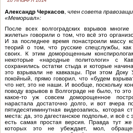
20 ЯНВАРЯ 2014
Александр Черкасов
,
член совета правозащ
«Мемориал»:
После всех волгоградских взрывов многие
жилеты» говорили о том, что всё это организ
И за последнее время понастроили массу к
теорий о том, что русские спецслужбы, как
своих. К этим доморощенным конспиролога
некоторые «народные политологи» с Кав
сохранились остатки стыда и которые начина
это взрывали не кавказцы. При этом Доку 
покойный, прямо говорил, что «будем взрыват
что нет, это не наши. И вообще, поскольку ко
поводу взрывов в Волгограде не было, то это 
какое-то уж совсем доморощенное постр
нарастала достаточно долго, и вот вчера п
пятидесятиминутная видеозапись, которая с
места: да, это дагестанское подполье, и всё с 
есть самая простая версия. Правда тут же
которых это не убеждает, мол, обращ