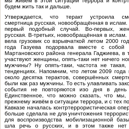
мы живём в этой ситуации террора и контр
будем жить так и дальше.
Утверждается, что теракт устроила см
смертница русская, новообращённая в ислам. 
первый подобный случай. Во-первых, жен
русская. В-третьих, новообращённая в ислам.
вела грузовик со взрывчаткой летом 2000 год
года Газуева подорвала вместе с собой 
Мартановского района генерала Гаджиева, в т
участвуют женщины, опять-таки нет ничего но
мужчины? Ну опять-таки, частота не такая,
тенденциях. Напомним, что летом 2009 года
около десятка терактов, совершённых смерт
были как раз мужчины. То есть улавливать зак
события не повторяются изо дня в день
Единственное, что можно сказать, что мы,
прежнему живём в ситуации террора, и с тех п
Кавказе началась контртеррористическая опер
больше сделала не для уничтожения террорист
для воспроизводства мобилизационной баз
шла речь о русских, и в этом также нет 