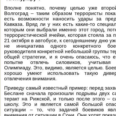
Вполне понятно, почему целью уже второ
Волгоград – таким образом террористы пока
есть возможности наносить удары за пре
Кавказа. Вряд ли у них есть какие-то специа
которым они выбрали именно этот город, пот
террористической ячейки, которая стояла за 
21 октября в автобусе, к сегодняшнему дню уже
не инициатива одного конкретного бо
руководителя конкретной небольшой группы те
общей стратегии, и я очень опасаюсь, что е
попытке отвлечь силовиков, учитывая
Олимпиаду. Это, видимо, является целью. Бое
хорошо умеют использовать такую дивер
отвлечения внимания.
Приведу самый известный пример: перед захв
Беслане сначала произошли подрывы двух с
теракт на Рижской, и только после этого – 
школу. Это и является самой большой опа
ситуации – то, что задачей боевиков явл
внимания от ситуации в Сочи. Они хотят показ