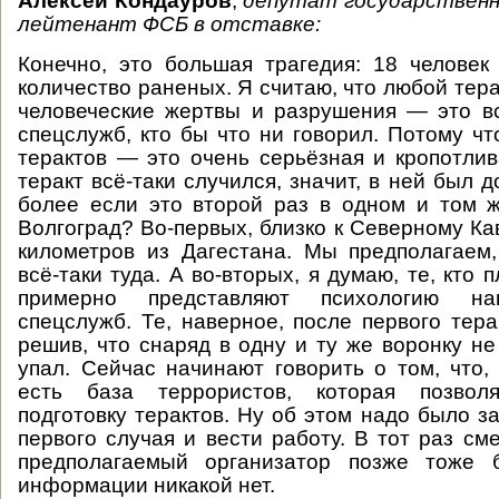
Алексей Кондауров
,
депутат государственн
лейтенант ФСБ в отставке:
Конечно, это большая трагедия: 18 человек
количество раненых. Я считаю, что любой тера
человеческие жертвы и разрушения — это в
спецслужб, кто бы что ни говорил. Потому ч
терактов — это очень серьёзная и кропотлив
теракт всё-таки случился, значит, в ней был 
более если это второй раз в одном и том 
Волгоград? Во-первых, близко к Северному Кав
километров из Дагестана. Мы предполагаем
всё-таки туда. А во-вторых, я думаю, те, кто 
примерно представляют психологию на
спецслужб. Те, наверное, после первого тера
решив, что снаряд в одну и ту же воронку не
упал. Сейчас начинают говорить о том, что, 
есть база террористов, которая позволя
подготовку терактов. Ну об этом надо было з
первого случая и вести работу. В тот раз см
предполагаемый организатор позже тоже б
информации никакой нет.