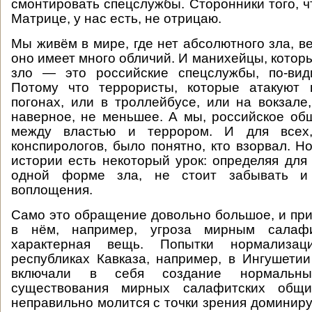
смонтировать спецслужбы. Сторонники того, ч
Матрице, у нас есть, не отрицаю.
Мы живём в мире, где нет абсолютного зла, ве
оно имеет много обличий. И манихейцы, которы
зло — это российские спецслужбы, по-вид
Потому что террористы, которые атакуют 
погонах, или в троллейбусе, или на вокзале,
наверное, не меньшее. А мы, российское об
между властью и террором. И для всех
конспирологов, было понятно, кто взорвал. Н
истории есть некоторый урок: определяя для
одной форме зла, не стоит забывать и
воплощения.
Само это обращение довольно большое, и пр
в нём, например, угроза мирным салаф
характерная вещь. Попытки нормализа
республиках Кавказа, например, в Ингушетии
включали в себя создание нормальн
существования мирных салафитских общи
неправильно молится с точки зрения доминир