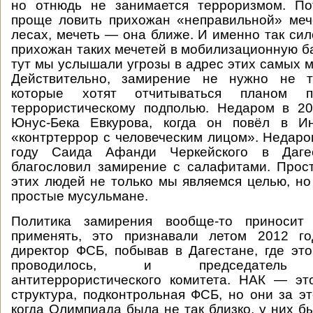
но отнюдь не занимается терроризмом. По
проще ловить прихожан «неправильной» мече
лесах, мечеть — она ближе. И именно так си
прихожан таких мечетей в мобилизационную ба
тут мы услышали угрозы в адрес этих самых 
Действительно, замирение не нужно не т
которые хотят отчитываться планом
террористическому подполью. Недаром в 20
Юнус-Бека Евкурова, когда он повёл в И
«контртеррор с человеческим лицом». Недаро
году Саида Афанди Черкейского в Дагес
благословил замирение с салафитами. Прос
этих людей не только мы являемся целью, но
простые мусульмане.
Политика замирения вообще-то приносит
применять, это признавали летом 2012 го
директор ФСБ, побывав в Дагестане, где э
проводилось, и председатель н
антитеррористического комитета. НАК — эт
структура, подконтрольная ФСБ, но они за эт
когда Олимпиада была не так близко, у них б