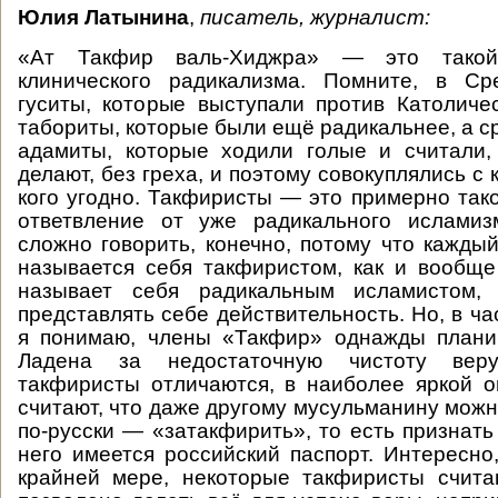
Юлия Латынина
,
писатель, журналист:
«Ат Такфир валь-Хиджра» — это такой
клинического радикализма. Помните, в С
гуситы, которые выступали против Католиче
табориты, которые были ещё радикальнее, а с
адамиты, которые ходили голые и считали,
делают, без греха, и поэтому совокуплялись с 
кого угодно. Такфиристы — это примерно так
ответвление от уже радикального исламиз
сложно говорить, конечно, потому что каждый
называется себя такфиристом, как и вообще
называет себя радикальным исламистом, 
представлять себе действительность. Но, в ча
я понимаю, члены «Такфир» однажды плани
Ладена за недостаточную чистоту вер
такфиристы отличаются, в наиболее яркой ог
считают, что даже другому мусульманину можн
по-русски — «затакфирить», то есть признать
него имеется российский паспорт. Интересно,
крайней мере, некоторые такфиристы счита