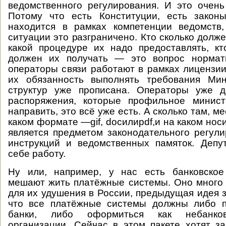
ведомственного регулирования. И это очен
Потому что есть Конституции, есть законы
находится в рамках компетенции ведомств
ситуации это разграничено. Кто сколько долже
какой процедуре их надо предоставлять, к
должен их получать — это вопрос нормат
операторы связи работают в рамках лицензии
их обязанность выполнять требования Ми
структур уже прописана. Операторы уже 
распоряжения, которые профильное минис
направить, это всё уже есть. А сколько там, ме
каком формате —gif, docилиpdf,и на каком нос
является предметом законодательного регули
инструкций и ведомственных памяток. Депу
себе работу.
Ну или, например, у нас есть банковское
мешают жить платёжные системы. Оно много
для их удушения в России, предыдущая идея з
что все платёжные системы должны либо п
банки, либо оформиться как небанков
организации. Сейчас в этом пакете хотят за