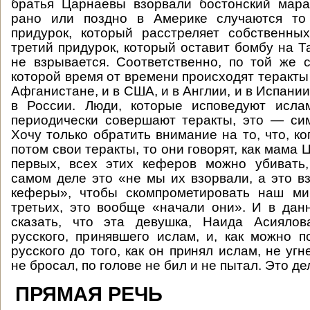
братья Царнаевы взорвали бостонский мар
рано или поздно в Америке случаются то 
придурок, который расстреляет собственны
третий придурок, который оставит бомбу на Т
не взрывается. Соответственно, по той же 
которой время от времени происходят теракты 
Афганистане, и в США, и в Англии, и в Испании
в России. Люди, которые исповедуют ислам
периодически совершают теракты, это — си
Хочу только обратить внимание на то, что, к
потом свои теракты, то они говорят, как мама Ц
первых, всех этих кеферов можно убивать
самом деле это «не мы их взорвали, а это в
кеферы», чтобы скомпрометировать наш ми
третьих, это вообще «начали они». И в да
сказать, что эта девушка, Наида Асиялов
русского, принявшего ислам, и, как можно по
русского до того, как он принял ислам, не угн
не бросал, по голове не бил и не пытал. Это д
ПРЯМАЯ РЕЧЬ