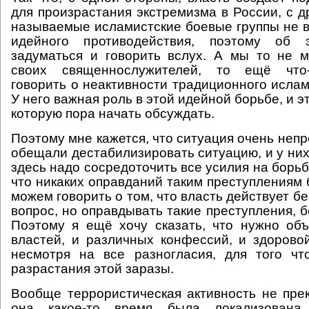
для произрастания экстремизма в России, с д
называемые исламистские боевые группы не в
идейного противодействия, поэтому об
задуматься и говорить вслух. А мы то не 
своих священнослужителей, то ещё что-
говорить о неактивности традиционного ислам
У него важная роль в этой идейной борьбе, и э
которую пора начать обсуждать.
Поэтому мне кажется, что ситуация очень неп
обещали дестабилизировать ситуацию, и у них
здесь надо сосредоточить все усилия на борьб
что никаких оправданий таким преступлениям 
можем говорить о том, что власть действует бе
вопрос, но оправдывать такие преступления, б
Поэтому я ещё хочу сказать, что нужно об
властей, и различных конфессий, и здорово
несмотря на все разногласия, для того чт
разрастания этой заразы.
Вообще террористическая активность не пре
она какое-то время была локализована 