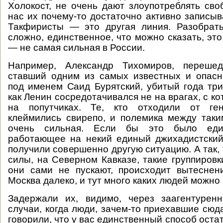
Холокост, не очень дают злоупотреблять сво
нас их почему-то достаточно активно записыв
Такфиристы — это другая линия. Разобрат
сложно, единственное, что можно сказать, это 
— не самая сильная в России.
Например, Александр Тихомиров, переш
ставший одним из самых известных и опасн
под именем Саид Бурятский, убитый года три
как Ленин сосредотачивался не на врагах, с ко
на попутчиках. Те, кто отходили от ген
клеймились свирепо, и полемика между так
очень сильная. Если бы это было еди
работающее на некий единый джихадистский
получили совершенно другую ситуацию. А так, т
силы, на Северном Кавказе, такие группировк
они сами не пускают, происходит вытеснен
Москва далеко, и тут много каких людей можно 
Задержали их, видимо, через заагентурен
случаи, когда люди, зачем-то приехавшие сюда
говорили, что у вас единственный способ оста