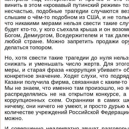
винить в этом «кровавый путинский режим» то
несчастью, подобные трагедии случаются ве
слышим о чём-то подобном из США, и не тольк
что никакими мерами нельзя свести такие слу
будет кто-то, у кого съехала крыша и он возо
Богом, Демиургом, Вседержителем и так далее
любой стране. Можно запретить продажи ор
делаться топором.
Но, хотя свести такие трагедии до нуля нель
снижать и уменьшать число жертв. Для это
меры, и старая фраза «коррупция убивает» об
конкретное значение. Ходят слухи, что подря
Казани получила фирма, связанная с каким-то
Мы не знаем, что именно там произошло, но я
распределялись не на открытом конкурсе, а 
коррупционных схем. Охранники в самих ш
ничему, они ничего не умеют, и просто дурью
количестве учреждений Российской Федерации.
можно.
И совершенно неадекватно звучат разговор