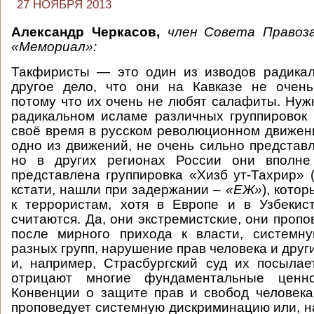
27 НОЯБРЯ 2013
Александр Черкасов,
член Совета Правоз
«Мемориал»:
Такфиристы — это один из изводов радикал
другое дело, что они на Кавказе не очень
потому что их очень не любят салафиты. Нужн
радикальном исламе различных группировок
своё время в русском революционном движе
одно из движений, не очень сильно представл
но в других регионах России они вполне
представлена группировка «Хизб ут-Тахрир» (
кстати, нашли при задержании –
«ЕЖ»
), кото
к террористам, хотя в Европе и в Узбекис
считаются. Да, они экстремистские, они проп
после мирного прихода к власти, системн
разных групп, нарушение прав человека и дру
и, например, Страсбургский суд их посылае
отрицают многие фундаментальные ценно
Конвенции о защите прав и свобод человека.
проповедует системную дискриминацию или, н