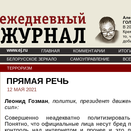
Але
ГО
В 20
Кре
то, 
доб
www.ej.ru
ГЛАВНАЯ
КОММЕНТАРИИ
ИТОГ
БЕЛОРУССКОЕ ЗЕРКАЛО
САМОУПРАВЛЕНИЕ
ВС
ТЕРРОРИЗМ
ПРЯМАЯ РЕЧЬ
12 МАЯ 2021
Леонид Гозман
,
политик, президент движе
сил»:
Совершенно неадекватно политизироват
Понятно, что официальные лица несут бред 
контроль над интернетом и прочее и это п