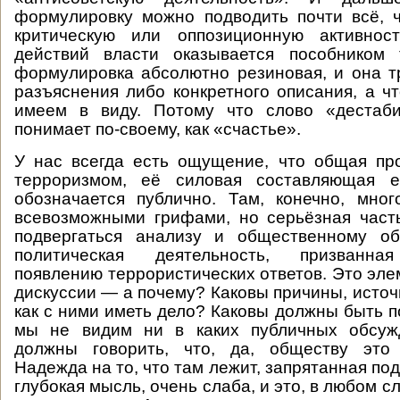
формулировку можно подводить почти всё, 
критическую или оппозиционную активнос
действий власти оказывается пособником 
формулировка абсолютно резиновая, и она т
разъяснения либо конкретного описания, а чт
имеем в виду. Потому что слово «дестаб
понимает по-своему, как «счастье».
У нас всегда есть ощущение, что общая пр
терроризмом, её силовая составляющая е
обозначается публично. Там, конечно, мно
всевозможными грифами, но серьёзная част
подвергаться анализу и общественному о
политическая деятельность, призванная
появлению террористических ответов. Это эле
дискуссии — а почему? Каковы причины, источ
как с ними иметь дело? Каковы должны быть п
мы не видим ни в каких публичных обсужд
должны говорить, что, да, обществу это
Надежда на то, что там лежит, запрятанная под
глубокая мысль, очень слаба, и это, в любом сл