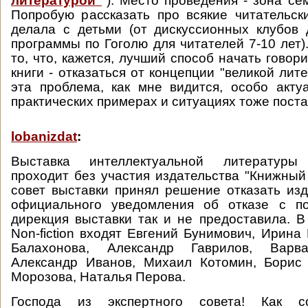
литературой
"
"). Место проведения - зона се
Попробую рассказать про всякие читательск
делала с детьми (от дискуссионных клубов
программы по Гоголю для читателей 7-10 лет)
то, что, кажется, лучший способ начать говор
книги - отказаться от концепции "великой лит
эта проблема, как мне видится, особо актуа
практических примерах и ситуациях тоже поста
lobanizdat
:
Выставка интеллектуальной литературы "N
проходит без участия издательства "Книжный
совет выставки принял решение отказать изд
официального уведомления об отказе с п
дирекция выставки так и не предоставила. В
Non-fiction входят Евгений Бунимович, Ирина
Балахонова, Александр Гаврилов, Варва
Александр Иванов, Михаил Котомин, Борис 
Морозова, Наталья Перова.
Господа из экспертного совета! Как с