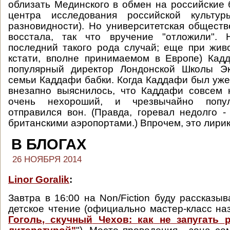
облизать Мединского в обмен на российские 
центра исследования российской культур
разновидности). Но университетская обществ
восстала, так что вручение "отложили".
последний такого рода случай; еще при жив
кстати, вполне принимаемом в Европе) Кад
популярный директор Лондонской Школы Э
семьи Каддафи бабки. Когда Каддафи был уже 
внезапно выяснилось, что Каддафи совсем 
очень нехороший, и чрезвычайно попу
отправился вон. (Правда, горевал недолго -
британскими аэропортами.) Впрочем, это лирик
В БЛОГАХ
26 НОЯБРЯ 2014
Linor Goralik
:
Завтра в 16:00 на Non/Fiction буду рассказыв
детское чтение (официально мастер-класс н
Гоголь
,
скучный
Чехов
:
как
не
запугать