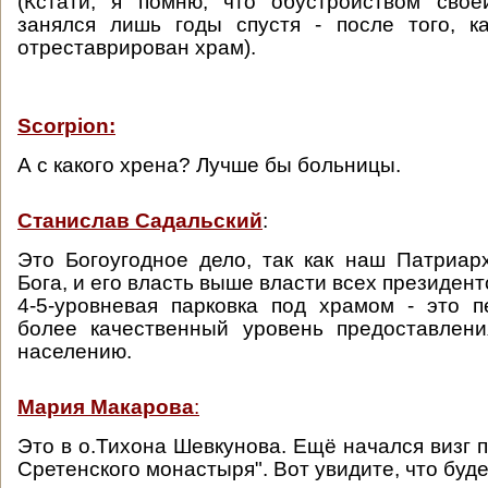
(Кстати, я помню, что обустройством свое
занялся лишь годы спустя - после того, к
отреставрирован храм).
Scorpion:
А с какого хрена? Лучше бы больницы.
Станислав Садальский
:
Это Богоугодное дело, так как наш Патриар
Бога, и его власть выше власти всех президент
4-5-уровневая парковка под храмом - это 
более качественный уровень предоставлени
населению.
Мария Макарова
:
Это в о.Тихона Шевкунова. Ещё начался визг по
Сретенского монастыря". Вот увидите, что буд