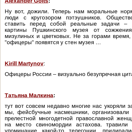
Alexander Golts
:
Ну вот, дожили. Теперь нам моральные нор
люди с кругозором пэтэушников. Обществ
ставить перед собой реальные задачи – 
картины Пушкинского музея от сожжени
мизулиных и цветковых. Не за горами время,
"офицеры" появятся у стен музея …
Kirill Martynov
:
Офицеры России – визуально безупречная цит
Татьяна Малкина
:
тут вот совсем недавно многие нас укоряли за
мы, фейсбучные насмешники, организовали 
прелестной многодетной православной женщ
на место свиномордии астахова. травили
упоминание какой-то телегонии, придирал