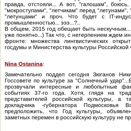
правда, отстояли... А вот, "галошам", боюсь
"мокроступами", "летчикам" перед "летунами",
"летунцами" и проч. Что будет с IT-индус
промышленностью... эээ...?..
В общем, 2015 год обещает быть нескучным...
уже понятно...) Так что, с нетерпением ждем и
фронте: множества лингвистических откры
госдумы и Министерства культуры Российской Ф
Nina Ostanina
:
Замечательно поддел сегодня Зюганов Ник
Госсовете по культуре за "Солнечный удар"..
прозвучали интересные и любопытные фак
событиях 37-го года. Хотя, глядя на тра
представителей российской культуры, а т
докладчика -губернатора Подмосковья Во
предположить, что Год культуры, объявле
заметных перемен в российскую культуру не пр