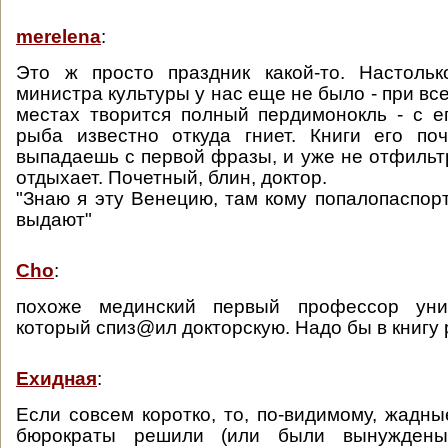
merelena
:
Это ж просто праздник какой-то. Настольк
министра культуры у нас еще не было - при все
местах творится полный пердимонокль - с е
рыба известно откуда гниет. Книги его по
выпадаешь с первой фразы, и уже не отфильт
отдыхает. Почетный, блин, доктор.
"Знаю я эту Венецию, там кому попалопаспор
выдают"
Cho
:
похоже мединский первый профессор унив
который спиз@ил докторскую. Надо бы в книгу 
Ехидная
:
Если совсем коротко, то, по-видимому, жадны
бюрократы решили (или были вынуждены,