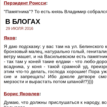
Перзидент Роисси
:
"Памятника"? То есть князь Владимир собралс
В БЛОГАХ
29 ИЮЛЯ 2016
Яков
:
Я даю подсказку: у вас там на ул. Белинского 
бронзовый малец, натурально голый, генитали
ветру машет, и на Васильевском есть памятни
- так там у коней такие елдаки - что любо-доро
всадника, у коня - такой срамной уд, преиз
этим что-то делать, господа хорошие! Пора уж
сие и запрещать! Ибо доколе детворе смо
мерзости и вырастать потом шпаной!?))))
Борис Яковлев
:
Думаю, что должны прислушаться к народу, вс