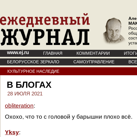
Але
МА
Рос
общ
сос
уст
www.ej.ru
ГЛАВНАЯ
КОММЕНТАРИИ
ИТОГ
БЕЛОРУССКОЕ ЗЕРКАЛО
САМОУПРАВЛЕНИЕ
ВС
КУЛЬТУРНОЕ НАСЛЕДИЕ
В БЛОГАХ
28 ИЮЛЯ 2021
obliteration
:
Охохо, что то с головой у барышни плохо всё.
Yksy
: