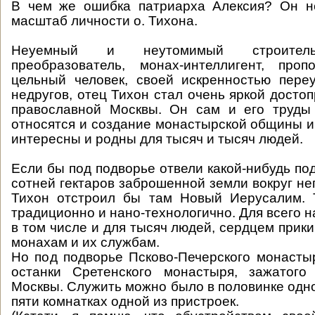
В чем же ошибка патриарха Алексия? Он не
масштаб личности о. Тихона.
Неуемный и неутомимый строитель,
преобразователь, монах-интеллигент, проп
цельный человек, своей искренностью пер
недругов, отец Тихон стал очень яркой досто
православной Москвы. Он сам и его труды 
относятся и создание монастырской общины и
интересны и родны для тысяч и тысяч людей.
Если бы под подворье отвели какой-нибудь по
сотней гектаров заброшенной земли вокруг него
Тихон отстроил бы там Новый Иерусалим.
традиционно и нано-технологично. Для всего 
в том числе и для тысяч людей, сердцем прики
монахам и их службам.
Но под подворье Псково-Печерского монаст
останки Сретенского монастыря, зажатог
Москвы. Служить можно было в половинке одно
пяти комнатках одной из пристроек.