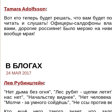
Tamara Adolfsson
:
Вот кто теперь будет решать, что вам будет п
читать и слушать! Офицеры-салдофоны вла
вами, дорогие россияне! Было мерзко на ниве
вообще мрак!
В БЛОГАХ
24 МАЯ 2017
Лев Рубинштейн
:
"Нет дыма без огня", "Лес рубят - щепки летя
нас нет", "Начальству виднее", "Нет человека
"Молчи - за умного сойдёшь", "Не ссы против вет
Кто ещё чего такого знает, что зал