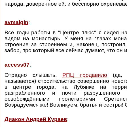
народа, доверенное ей, и бесспорно охреневае
avmalgin
:
Все годы работы в "Центре плюс" я сидел н
видом на монастырь. У меня на глазах мон
строение за строением и, наконец, построил 
забор, про который все сейчас думают, что он 
access07
:
Отрадно слышать,
РПЦ продавило
(да, 
называется) строительство совершенно новог
в центре города, на Лубянке на террит
разграбленного и почти разрушенного
освобождёнными пролетариями Сретенс
Возрадуемся же! Возликуем, братья и сестры!
Диакон Андрей Кураев
: