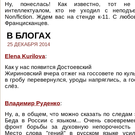
Ну, понеслась! Как известно, тот н
интеллектуалом, кто не уходил с неподъ
Non/fiction. Ждем вас на стенде к-11. С люб
Францисканцев.
В БЛОГАХ
25 ДЕКАБРЯ 2014
Elena Kurilova
:
Как у нас появится Достоевский
Жириновский вчера отжег на госсовете по кул
в гробу перевернулся, уроды напряглись, а г
слёз.
Владимир Руденко
:
Ну, а, в общем, что можно сказать по следам 
Беда в России с языком... Очень своеврем
фронт борьбы за духовную непорочность Ро
Место слова "гений" в русском языке усил