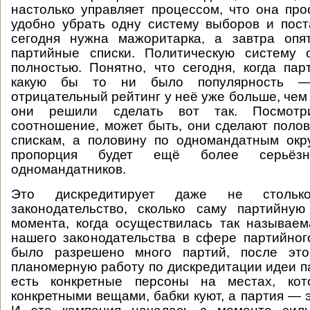
настолько управляет процессом, что она прос
удобно убрать одну систему выборов и пост
сегодня нужна мажоритарка, а завтра опя
партийные списки. Политическую систему 
полностью. Понятно, что сегодня, когда пар
какую бы то ни было популярность 
отрицательный рейтинг у неё уже больше, че
они решили сделать вот так. Посмотр
соотношение, может быть, они сделают поло
спискам, а половину по одномандатным окр
пропорция будет ещё более серьёз
одномандатников.
Это дискредитирует даже не столько
законодательство, сколько саму партийную
момента, когда осуществилась так называе
нашего законодательства в сфере партийног
было разрешено много партий, после это
планомерную работу по дискредитации идеи п
есть конкретные персоны на местах, кот
конкретными вещами, бабки куют, а партия — э