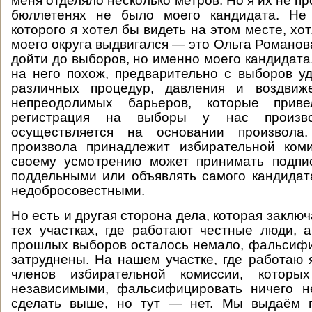
меня отделяло несколько метров. Но я их не пр
бюллетенях не было моего кандидата. Не 
которого я хотел бы видеть на этом месте, хот
моего округа выдвигался — это Ольга Романов
дойти до выборов, но именно моего кандидата.
на него похож, предварительно с выборов 
различных процедур, давления и воздвиж
непреодолимых барьеров, которые прив
регистрация на выборы у нас произво
осуществляется на основании произвола
произвола принадлежит избирательной коми
своему усмотрению может принимать подпис
поддельными или объявлять самого кандидат
недобросовестными.
Но есть и другая сторона дела, которая заключа
тех участках, где работают честные люди, а
прошлых выборов осталось немало, фальсиф
затруднены. На нашем участке, где работаю 
членов избирательной комиссии, которы
независимыми, фальсифицировать ничего н
сделать выше, но тут — нет. Мы выдаём п