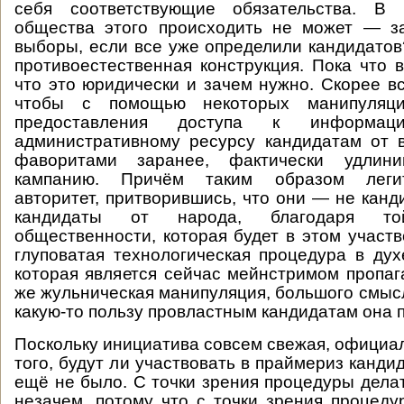
себя соответствующие обязательства. В 
общества этого происходить не может — з
выборы, если все уже определили кандидато
противоестественная конструкция. Пока что 
что это юридически и зачем нужно. Скорее вс
чтобы с помощью некоторых манипуляций
предоставления доступа к информац
административному ресурсу кандидатам от 
фаворитами заранее, фактически удлини
кампанию. Причём таким образом леги
авторитет, притворившись, что они — не канд
кандидаты от народа, благодаря то
общественности, которая будет в этом участв
глуповатая технологическая процедура в дух
которая является сейчас мейнстримом пропаг
же жульническая манипуляция, большого смыс
какую-то пользу провластным кандидатам она 
Поскольку инициатива совсем свежая, официа
того, будут ли участвовать в праймериз канди
ещё не было. С точки зрения процедуры дела
незачем, потому что с точки зрения процед