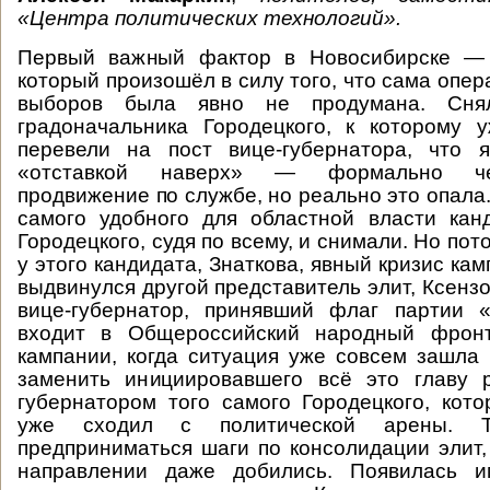
«Центра политических технологий».
Первый важный фактор в Новосибирске — 
который произошёл в силу того, что сама опер
выборов была явно не продумана. Снял
градоначальника Городецкого, к которому 
перевели на пост вице-губернатора, что я
«отставкой наверх» — формально че
продвижение по службе, но реально это опала
самого удобного для областной власти кан
Городецкого, судя по всему, и снимали. Но пот
у этого кандидата, Знаткова, явный кризис кам
выдвинулся другой представитель элит, Ксенз
вице-губернатор, принявший флаг партии «
входит в Общероссийский народный фронт
кампании, когда ситуация уже совсем зашла 
заменить инициировавшего всё это главу р
губернатором того самого Городецкого, кото
уже сходил с политической арены. 
предприниматься шаги по консолидации элит, 
направлении даже добились. Появилась и