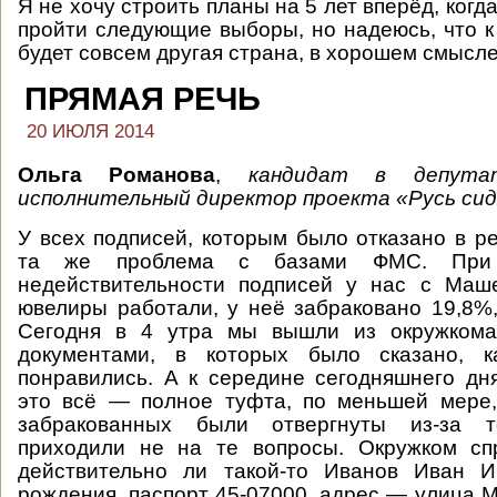
Я не хочу строить планы на 5 лет вперёд, когд
пройти следующие выборы, но надеюсь, что к
будет совсем другая страна, в хорошем смысле
ПРЯМАЯ РЕЧЬ
20 ИЮЛЯ 2014
Ольга Романова
,
кандидат в депута
исполнительный директор проекта «Русь сид
У всех подписей, которым было отказано в ре
та же проблема с базами ФМС. При
недействительности подписей у нас с Маш
ювелиры работали, у неё забраковано 19,8%
Сегодня в 4 утра мы вышли из окружкома
документами, в которых было сказано, к
понравились. А к середине сегодняшнего дн
это всё — полное туфта, по меньшей мере,
забракованных были отвергнуты из-за т
приходили не на те вопросы. Окружком с
действительно ли такой-то Иванов Иван И
рождения, паспорт 45-07000, адрес — улица М