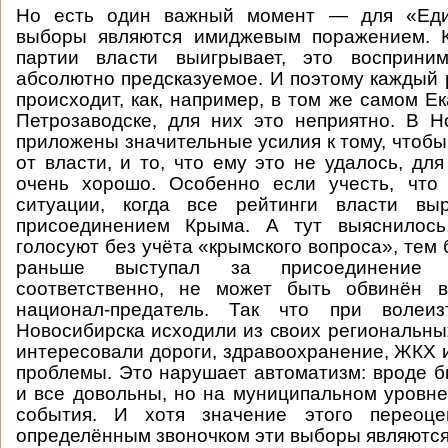
Но есть один важный момент — для «Еди
выборы являются имиджевым поражением. К
партии власти выигрывает, это восприним
абсолютно предсказуемое. И поэтому каждый р
происходит, как, например, в том же самом Е
Петрозаводске, для них это неприятно. В 
приложены значительные усилия к тому, чтобы
от власти, и то, что ему это не удалось, дл
очень хорошо. Особенно если учесть, что
ситуации, когда все рейтинги власти вы
присоединением Крыма. А тут выяснилось
голосуют без учёта «крымского вопроса», тем 
раньше выступал за присоединение 
соответственно, не может быть обвинён 
национал-предатель. Так что при волеиз
Новосибирска исходили из своих региональны
интересовали дороги, здравоохранение, ЖКХ и
проблемы. Это нарушает автоматизм: вроде бы
и все довольны, но на муниципальном уровне
события. И хотя значение этого переоце
определённым звоночком эти выборы являются