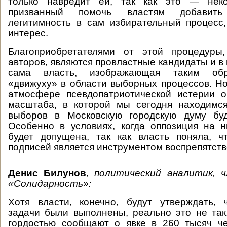
только навредит ей, так как это — неко
призванный помочь властям добавить
легитимность в сам избирательный процесс
интерес.
Благоприобретателями от этой процедуры
авторов, являются провластные кандидаты и в
сама власть, изображающая таким обр
«движуху» в области выборных процессов. Но
атмосфере псевдопатриотической истерии 
масштаба, в которой мы сегодня находимся
выборов в Московскую городскую думу буд
Особенно в условиях, когда оппозиция на 
будет допущена, так как власть поняла, ч
подписей является инструментом воспрепятств
Денис Билунов
,
политический аналитик, 
«Солидарность»:
Хотя власти, конечно, будут утверждать, 
задачи были выполнены, реально это не так
гордостью сообщают о явке в 260 тысяч че