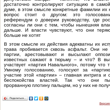
достаточно контролируют ситуацию в самой
думе, в этом смысле конкретные фамилии их н
вопрос стоит о другом: это голосован
референдум о доверии руководству, где ро
согласны ли они с тем, чтобы нынешняя вла
дальше. И власти чувствуют, что они теря
больше не хотят
В этом смысле их действия адекватны их испу
трава пробивается сквозь асфальт. Они не
партии, арестовывают и высылают оппози
известных сажают в тюрьму – и что? В вы
участвует «партия Навального», потому что т
Умному голосованию, голосуют за «парти
участие этой «партии» – главная интрига и 
беспокойства властей. Так что они пы
прорванную плотину пальцем, но у них не полу
Поделиться…
Версия