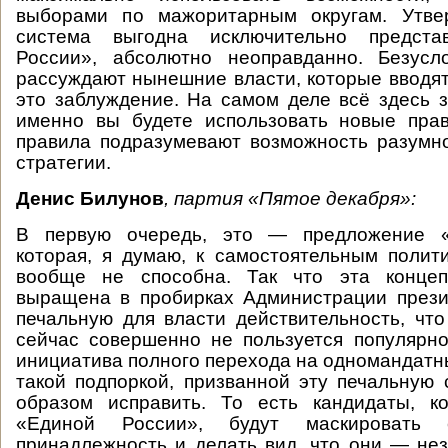
выборами по мажоритарным округам. Утве
система выгодна исключительно предста
России», абсолютно неоправданно. Безусл
рассуждают нынешние власти, которые вводят
это заблуждение. На самом деле всё здесь за
именно вы будете использовать новые пра
правила подразумевают возможность разумн
стратегии.
Денис Билунов
, партия «Пятое декабря»:
В первую очередь, это — предложение «
которая, я думаю, к самостоятельным поли
вообще не способна. Так что эта концеп
выращена в пробирках Администрации прези
печальную для власти действительность, чт
сейчас совершенно не пользуется популярн
инициатива полного перехода на одномандатны
такой подпоркой, призванной эту печальную 
образом исправить. То есть кандидаты, к
«Единой России», будут маскировать 
принадлежность и делать вид, что они — не