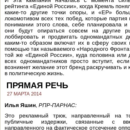
И эта кампания началась с момента силь
рейтинга «Единой России», когда Кремль понял
какие-то другие точки опоры, и «ЕР» боль
локомотивом всех тех побед, которые партия 
понимании этого слова, себе планировала и 
они будут опираться совсем на другие р
лоббировать и продвигать одномандатных д
каким-то образом включат их в сферу своих 
помощью так называемого «Народного Фронта
той же «Единой России», куда половина или 
всех одномандатников просто вступит, есл
возникнет желание этот бренд раскручивать и к
в политическую жизнь.
ПРЯМАЯ РЕЧЬ
27 МАРТА 2014
Илья Яшин
,
РПР-ПАРНАС:
Это рекламный трюк, направленный на то
публичные издержки, связанные с вве
направленного на фактическое отсечение оппо