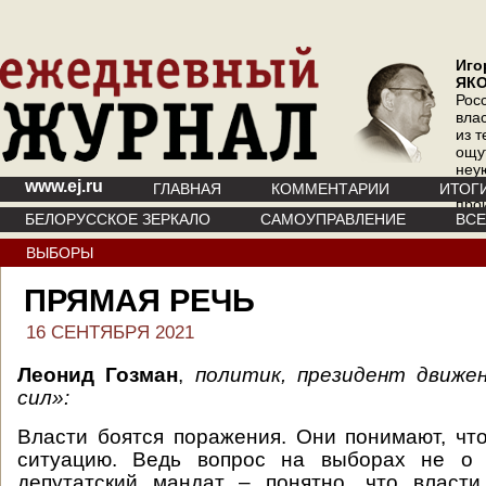
Иго
ЯК
Рос
вла
из т
ощу
неу
www.ej.ru
где 
ГЛАВНАЯ
КОММЕНТАРИИ
ИТОГ
про
БЕЛОРУССКОЕ ЗЕРКАЛО
САМОУПРАВЛЕНИЕ
ВС
инт
ВЫБОРЫ
ПРЯМАЯ РЕЧЬ
16 СЕНТЯБРЯ 2021
Леонид Гозман
,
политик, президент движе
сил»:
Власти боятся поражения. Они понимают, чт
ситуацию. Ведь вопрос на выборах не о 
депутатский мандат – понятно, что власт