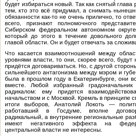
будет избираться новый. Так как снятый глава 
тем, кто это всё придумал, а снимать нынеш
обязанности как-то не очень прилично, то отв
всего, признают полномочного представит
Сибирском федеральном автономном округе
который до этого в течение довольного до
главой области. Он и будет отвечать за сложи
Что касается взаимоотношений между облас
уровнями власти, то они, скорее всего, будут
придётся договариваться. Но, с другой сторон
сильнейшего антагонизма между мэром и губе
была в прошлом году в Екатеринбурге, они в
вместе. Любой избранный градоначальник
радикалом: ему придется взаимодействов
начальством и с Москвой. Кремль в принципе 
итоги выборов, Анатолий Локоть — полит
работавший в Госдуме, вполне догово
радикальный, а внутренние региональные разб
имеют негативного эффекта на федер
центральной власти не интересны.