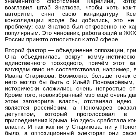
знаменитого спортсмена Карелина, кот
возглавил штаб Знаткова, чтобы хоть как-
авторитет, снял свою кандидатуру Кс
консолидации вроде бы добились, это не
проблему: сам Знатков был откровенно не х
популярным. Это чиновник, работающий в ЖКХ,
России принято относиться к этой сфере.
Второй фактор — объединение оппозиции, при
Она объединилась вокруг коммунистическо
единственного проходного, причём этот к
взглядам явно не соответствовал, например, 
Ивана Старикова. Возможно, больше точек 
него могло бы быть с Ильёй Пономарёвым,
исторически сложились очень непростые о
Кроме того, новоизбранный мэр ещё очень дав
этом заговорила власть, отстаивал идею,
является российским, а Пономарёв оказа
депутатом, который проголосовал в 
присоединения Крыма. Но здесь сработала ко
власти. И так как ни у Старикова, ни у Пон
было, а оппозиционный электорат они раск