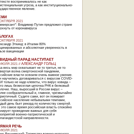
тексте воспринималось не как
истенциальная угроза, а как институционально-
ударственное явление.
СМИ
 ОКТЯБРЯ 2021
оммерсант": Владимир Путин предложил стране
охнуть от коронавируса
БЛОГАХ
 ОКТЯБРЯ 2021
ксандр Эткинд: в Италии 80%
кцинированных и абсолютная уверенность в
льзе вакцинации
ВИДНЫЙ ПАРАД НАСТУПАЕТ
АЛЕКСАНДР ГОЛЬЦ
 ИЮЛЯ 2021 //
а весь мир охватывает не то третья, не то
твертая волна смертоносной пандемии,
сийские власти освоили очень важное умение.
и научились договариваться с вирусом COVID-
 И только не надо клеветы, что вирус ковида –
го лишь безмозглая цепочка РНК в белковый
лочке. Наш, выросший в России вирус –
лне сообразительный и, главное, чрезвычайно
риотичный. Судите сами, вот он пожирает
ссийское население небывалыми темпами,
дый день бьет рекорд по количеству смертей.
 это самое время российская власть спокойно
анирует проведение важных для себя
роприятий военно-патриотической и
пагандистской направленности.
ЯМАЯ РЕЧЬ
 ИЮЛЯ 2021
рис Вишневский: Торжества военно-морского