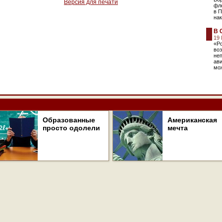
Версия для печати
фл
в П
нак
В 
19
«Ро
во
не
ав
мож
Образованные
Американская
просто одолели
мечта