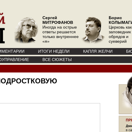
Сергей
Борис
МИТРОФАНОВ
КОЛЫМАГ
Иногда на острые
Церковь как
ответы решается
заповедник
только внутреннее
обрядов и
«я»
суеверий
ММЕНТАРИИ
ИТОГИ НЕДЕЛИ
КАПЛЯ ЖЕЛЧИ
БЮ
ОУПРАВЛЕНИЕ
ВСЕ СЮЖЕТЫ
 ПОДРОСТКОВУЮ
ПР
Дми
в са