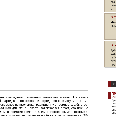
вак
опа
кот
В 
«Мо
«Ом
В 
Дми
саж
дуб
буд
пом
РА
ПР
меня очередным печальным моментом истины. На наших
29
Дми
ий народ вполне жестко и определенно выступил против
сам
асть вовсе не проявила традиционную твердость, а быстро-
вак
чальная для меня новость заключается в том, что именно
опа
одом инициативы власти были единственными, которые я
опа
успешной попытке широкого и обязательного введения QR-