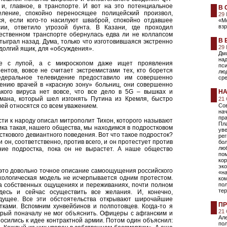
и, главное, в транспорте. И вот на это потенциальное
В 
еление, спокойно переносящее полицейский произвол,
29
, если кого-то насилуют шваброй, спокойно отдавшее
«М
вз
ии, ответило угрозой бунта. В Казани, где проходил
щественном транспорте обернулась едва ли не коллапсом
В 
тыграл назад. Дума, только что изготовившаяся экстренно
29
 долгий ящик, для «обсуждения».
Дми
над
не с лупой, а с микроскопом даже ищет проявления
пси
ентов, вовсе не считает экстремистами тех, кто борется
лю
едеральное телевидение предоставило им совершенно
ср
ению врачей в «красную зону» больниц, они совершенно
акого вируса нет вовсе, что все дело в 5G – вышках и
НА
мана, который шел изгонять Путина из Кремля, быстро
21
ией относятся со всем уважением.
Со
на
пр
ти к народу описал митрополит Тихон, которого называют
Пл
ка такая, нашего общества, мы находимся в подростковом
уве
осткового девиантного поведения. Вот что такое подросток?
рег
и он, соответственно, против всего, и он протестует против
бол
лю
ние подростка, пока он не вырастет. А наше общество
пом
кор
эко
 это довольно точное описание самоощущения российского
«н
ихологическая модель не исчерпывается одним протестом.
ком
а собственных ощущениях и переживаниях, почти полном
пол
тер
десь и сейчас осуществить все желания. И, конечно,
удущее. Все эти обстоятельства открывают широчайшие
ПР
ками. Вспомним хунвейбинов и полпотовцев. Когда-то я
21
рый поначалу не мог объяснить. Офицеры с афганским и
Ал
осились к идее контрактной армии. Потом один объяснил:
пол