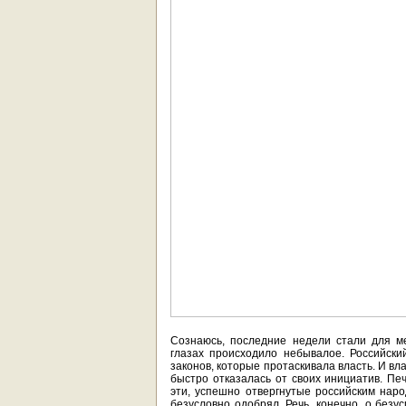
Сознаюсь, последние недели стали для 
глазах происходило небывалое. Российск
законов, которые протаскивала власть. И вл
быстро отказалась от своих инициатив. Пе
эти, успешно отвергнутые российским нар
безусловно одобрял. Речь, конечно, о без