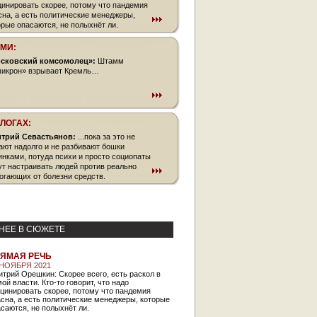
цинировать скорее, потому что пандемия
сна, а есть политические менеджеры,
орые опасаются, не полыхнёт ли.
СМИ:
сковский комсомолец»:
Штамм
икрон» взрывает Кремль…
БЛОГАХ:
трий Севастьянов:
...пока за это не
ают надолго и не разбивают бошки
инками, потуда психи и просто социопаты
ут настраивать людей против реально
огающих от болезни средств.
НЕЕ В СЮЖЕТЕ
ЯМАЯ РЕЧЬ
 НОЯБРЯ 2021
трий Орешкин: Скорее всего, есть раскол в
ой власти. Кто-то говорит, что надо
цинировать скорее, потому что пандемия
сна, а есть политические менеджеры, которые
саются, не полыхнёт ли.