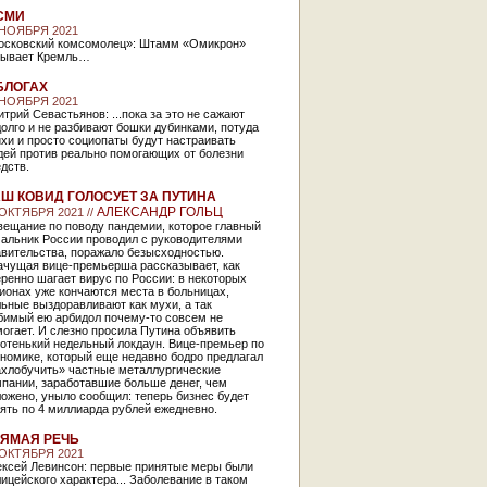
СМИ
 НОЯБРЯ 2021
осковский комсомолец»: Штамм «Омикрон»
рывает Кремль…
БЛОГАХ
 НОЯБРЯ 2021
трий Севастьянов: ...пока за это не сажают
олго и не разбивают бошки дубинками, потуда
хи и просто социопаты будут настраивать
дей против реально помогающих от болезни
едств.
Ш КОВИД ГОЛОСУЕТ ЗА ПУТИНА
АЛЕКСАНДР ГОЛЬЦ
 ОКТЯБРЯ 2021 //
вещание по поводу пандемии, которое главный
чальник России проводил с руководителями
авительства, поражало безысходностью.
ачущая вице-премьерша рассказывает, как
ренно шагает вирус по России: в некоторых
ионах уже кончаются места в больницах,
ьные выздоравливают как мухи, а так
бимый ею арбидол почему-то совсем не
огает. И слезно просила Путина объявить
отенький недельный локдаун. Вице-премьер по
номике, который еще недавно бодро предлагал
ахлобучить» частные металлургические
пании, заработавшие больше денег, чем
ожено, уныло сообщил: теперь бизнес будет
ять по 4 миллиарда рублей ежедневно.
ЯМАЯ РЕЧЬ
 ОКТЯБРЯ 2021
ексей Левинсон: первые принятые меры были
ицейского характера... Заболевание в таком