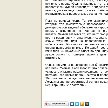
«С 18-летними пацанами в атаку идти проще
нет ничего проще убедить пацанов, что те, 
подростковой душой ненавидеть пиндосов, ук
пенсия, до нее еще далеко, скажет тебе 
эксплуатировать подростковое сознание по
Пока не пришел ковид. Тут же выяснилос
которым так замечательно пользовалась
декларируемой задачей сбережения народа
нормы и вакцинироваться. Как раз по логи
плевать. Фактом является то, что не только
против вакцинации и ограничения социальн
своим будущим, идут на непопулярные 
избирателей. Российская же власть мак
ограничивать себя ни в чем. По одной просто
как и главный начальник, живет по принципу
лучше дохнут по полторы тысячи в день.
статистику.
Однако на мир на надвигается новый штамм 
вакцинам. Ученые люди говорят, что появле
удалось заставить вакцинироваться, тут 
получали все новые порции вируса и прев
Жесткие меры, предпринятые несколькими
Локдауны вполне вероятны. И вот эта новая
меры принять не в состоянии…
.
Поделиться…