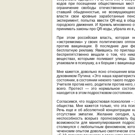
кодов при посещении общественных мест 
ограничение свободы отечественное нас
ставший обыденностью, не возмущающееся
власти свои кровные заработанные пенс
эксперимент, попытка ввести QR-код в об
городского движения. И Кремль мгновенно о
принимать законы про QR-коды, убрала их в
При этом российская власть, которая 
«экстремизма» у своих политических оппон
против вакцинации. В последние дни ф
бесплатную рекламу. Явившись по приглаш
беспрепятственно вещали о том, что ник
веществах, которыми поливают улицы. Ша
упаковали в психушку, а к борцам с вакцинац
Мне кажется, довольно ясно отношение влас
духовником Путина: «Это наша характеристи
состоянии, в состоянии некоего такого подр
Учителя против него, родители против него, 
всего. Протест — это нормальное состоя
находится в этом подростковом состоянии».
Согласимся, что подростковая психология –
общества. Мне кажется только, что эта пс
Речь еще и об абсолютной концентрации н
отсутствии эмпатии. Желание сегодня, з
неспособность всерьез прогнозировать б
возможности для манипулирования подрост
столкнулся с любопытным феноменом, кото
чеченским опытом довольно скептически отн