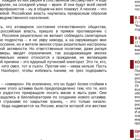
. Каждый из них уверен в собственном бессмертии». А еще
кон
другие, на соседней улице – враги. И они будут всей своей
экз
рофашистов – ну, в общем на кого покажут. А пенсия – что
гос
любой. Российская власть научилась прекрасным образом
дведомственного населения.
В 
21
"К
ь, что атомарное состояние отечественного общества,
отд
 российская власть, пришло в прямое противоречие с
. Россияне решительно не желают соблюдать санитарные
В 
ке подростка – я не умру никогда, а на окружающих мне
21
 россияне, но и жители многих стран решительно настроены
Але
ой активности. Но ответственные политики, даже рискуя
ва
меры, вводят ограничения, так раздражающие многих
по
симально нежно относится к гражданам, не желающим
й причине – это ядерный путинский электорат. Это те, кто,
КО
 «кто смел, тот и съел». Против них – никак нельзя. Пусть
19
 Наоборот, чтобы избежать паники, не грех подправить
Пок
че
рос
Он
– «омикрон». Не исключено, что он будет более стойким к
19.
ние этого штамма было предопределено тем, что те, кого
все
же радостно прекращали носить маски и мыть руки. Они
обо
ращались в биолаборатории по созданию нового штамма.
впо
пат
 странами по закрытию границ, – это только начало.
ро
 беда надвигается на Россию, власти которой эти жесткие
каж
И в
пл
ме
про
ПР
19
Бо