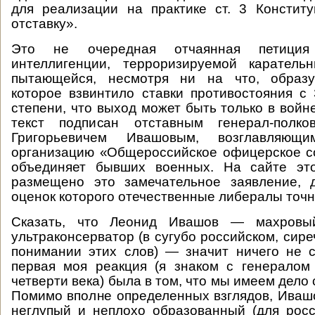
для реализации на практике ст. 3 Констит
отставку».
Это не очередная отчаянная петиция
интеллигенции, терроризируемой карател
пытающейся, несмотря ни на что, образу
которое взвинтило ставки противостояния с
степени, что выход может быть только в войн
текст подписан отставным генерал-полко
Григорьевичем Ивашовым, возглавляющ
организацию «Общероссийское офицерское с
объединяет бывших военных. На сайте эт
размещено это замечательное заявление, 
оценок которого отечественные либералы точн
Сказать, что Леонид Ивашов — махровы
ультраконсерватор (в сугубо российском, сир
понимании этих слов) — значит ничего не с
первая моя реакция (я знаком с генералом
четверти века) была в том, что мы имеем дело 
Помимо вполне определенных взглядов, Ива
неглупый и неплохо образованный (для росс