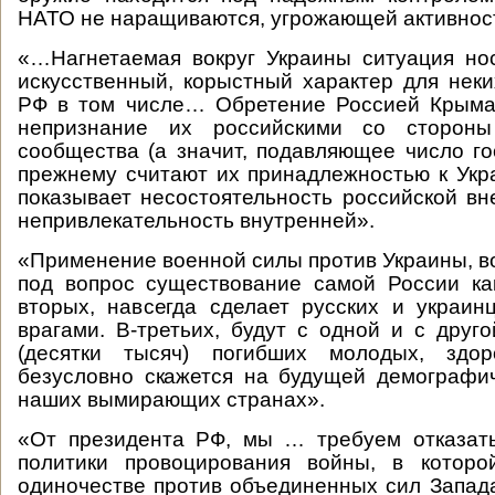
НАТО не наращиваются, угрожающей активност
«…Нагнетаемая вокруг Украины ситуация нос
искусственный, корыстный характер для неки
РФ в том числе… Обретение Россией Крыма
непризнание их российскими со стороны
сообщества (а значит, подавляющее число го
прежнему считают их принадлежностью к Укр
показывает несостоятельность российской вн
непривлекательность внутренней».
«Применение военной силы против Украины, во
под вопрос существование самой России как
вторых, навсегда сделает русских и украи
врагами. В-третьих, будут с одной и с друг
(десятки тысяч) погибших молодых, здор
безусловно скажется на будущей демографи
наших вымирающих странах».
«От президента РФ, мы … требуем отказать
политики провоцирования войны, в котор
одиночестве против объединенных сил Запада