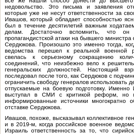
все же нашли способ донести до высшего
недовольство. Это письма и заявления от
которые уже не несут ответственности за сво
Ивашов, который обладает способностью яс
был в течение десятилетий важным ходатае
делам. Достаточно вспомнить, что о
пропагандистской атаки на бывшего министра
Сердюкова. Произошло это именно тогда, ког
ведомства перешел к реальной военной р
свелась к серьезному сокращению коли
соединений, что неизбежно вело к решител
генеральских должностей. Настоящий взр
последовал после того, как Сердюков с подчи
ограничить свободу генералов использовать д
отпускаемые на боевую подготовку. Именно
выступал в СМИ с критикой реформ, но 
информированные источники многократно о
отставке Сердюкова.
Ивашов, похоже, высказывал коллективное ге
и в 2019-м, когда российское военное ведом
Израиль ответственность за то, что сирий