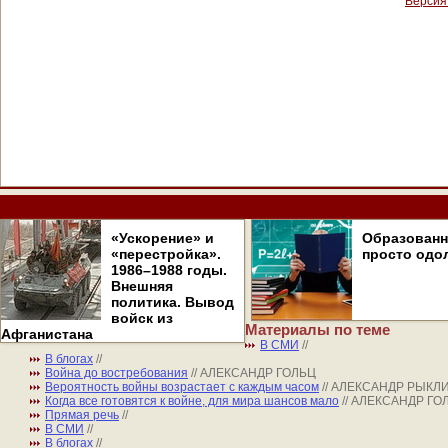
Версия
«Ускорение» и
Образован
«перестройка».
просто одо
1986–1988 годы.
Внешняя
политика. Вывод
войск из
Материалы по теме
Афганистана
В СМИ
//
В блогах
//
Война до востребования
// АЛЕКСАНДР ГОЛЬЦ
Вероятность войны возрастает с каждым часом
// АЛЕКСАНДР РЫКЛ
Когда все готовятся к войне, для мира шансов мало
// АЛЕКСАНДР ГО
Прямая речь
//
В СМИ
//
В блогах
//