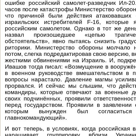
ошибке российский самолет-разведчик Ил-20
часов после катастрофы Министерство оборон
что причиной были действия атаковавших
израильских истребителей F-16, которые 
российским самолетом. Однако в тот же де
назвал произошедшее «цепью трагиче
обстоятельств», явно пытаясь снизить граду
риторики. Министерство обороны молчало н
потом, слегка подредактировав свою версию, 
жесткими обвинениями на Израиль. И, подкре
Ивашов тогда писал: «Возмущение в вооружё
в военном руководстве вмешательством в 
вопросы нарастало. Давление магмы усилив
прорвался. И сейчас мы слышим, что дейст
командиры, которые отвечают за военные д
своих подчинённых, проявили ответственнос
перед государством. Проявили в заявлении 
которым вынужден был согласитьс
главнокомандующий».
И вот теперь, в условиях, когда российская 
наращивает группировку вблизи Украи