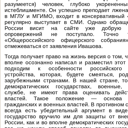
разумеется) человек, глубоко укорененн
истеблишменте. Он успешно преподает лжена
в МГЛУ и МГИМО, входит в консервативный 
регулярно выступает в СМИ. Однако обращ
России висит на сайте уже добрую н
опровержений не поступало. Точно
«Общероссийского офицерского собрани
отмежеваться от заявления Ивашова.
Тогда получает право на жизнь версия о том,
вполне осознанно написал и разместил этот 
подходим к особенности российского г
устройства, которая, будете смеяться, р
зарубежными странами. В нашей стране, то
демократических государствах, военные,
службе, не имеют права оценивать дейст
властей. Такое положение — основа в
гражданских и военных властей. В противном 
всегда есть убедительный аргумент в виде
государство вручило им для защиты от вне
России, как и во вполне демократических гос