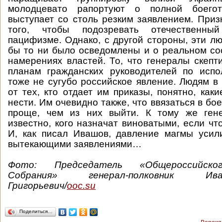
молодцевато рапортуют о полной боегот
выступает со столь резким заявлением. Призн
того, чтобы подозревать отечественны
пацифизме. Однако, с другой стороны, эти лю
бы то ни было осведомлены и о реальном сос
намерениях властей. То, что генералы скепти
планам гражданских руководителей по испо
тоже не сугубо российское явление. Людям в 
от тех, кто отдает им приказы, понятно, как
нести. Им очевидно также, что ввязаться в бо
проще, чем из них выйти. К тому же ген
известно, кого назначат виноватыми, если что
И, как писал Ивашов, давление магмы усил
вытекающими заявлениями…
Фото: Председатель «Общероссийско
Собрания» генерал-полковник И
Григорьевич/
ooc.su
Поделиться…