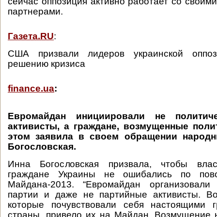
сейчас оппозиция активно работает со свои
партнерами.
Газета.RU
:
США призвали лидеров украинской оппо
решению кризиса
finance.ua
:
Евромайдан инициировали не политич
активисты, а граждане, возмущенные поли
этом заявила в своем обращении народн
Богословская.
Инна Богословская призвала, чтобы влас
граждане Украины не ошибались по пово
Майдана-2013. “Евромайдан организовали
партии и даже не партийные активисты. В
которые почувствовали себя настоящими 
страны, привело их на Майдан. Возмущение н