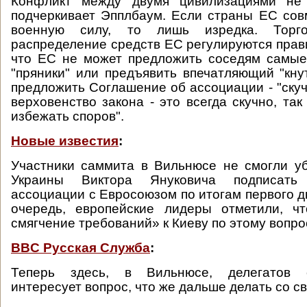
Конфликт между двумя цивилизациями не 
подчеркивает Эпплбаум. Если страны ЕС со
военную силу, то лишь изредка. Торг
распределение средств ЕС регулируются прави
что ЕС не может предложить соседям самые
"пряники" или предъявить впечатляющий "кну
предложить Соглашение об ассоциации - "скуч
верховенство закона - это всегда скучно, так
избежать споров".
Новые известия
:
Участники саммита в Вильнюсе не смогли у
Украины Виктора Януковича подписать
ассоциации с Евросоюзом по итогам первого д
очередь, европейские лидеры отметили, ч
смягчение требований» к Киеву по этому вопро
BBC Русская Служба
:
Теперь здесь, в Вильнюсе, делегатов
интересует вопрос, что же дальше делать со с