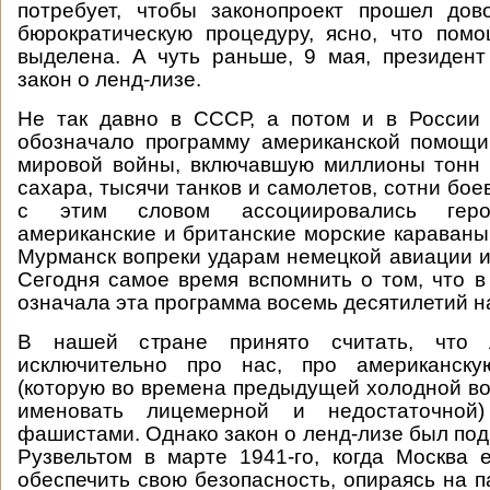
потребует, чтобы законопроект прошел дов
бюрократическую процедуру, ясно, что пом
выделена. А чуть раньше, 9 мая, президен
закон о ленд-лизе.
Не так давно в СССР, а потом и в России 
обозначало программу американской помощи
мировой войны, включавшую миллионы тонн 
сахара, тысячи танков и самолетов, сотни бо
с этим словом ассоциировались герои
американские и британские морские караваны
Мурманск вопреки ударам немецкой авиации и
Сегодня самое время вспомнить о том, что в
означала эта программа восемь десятилетий н
В нашей стране принято считать, что
исключительно про нас, про американс
(которую во времена предыдущей холодной в
именовать лицемерной и недостаточно
фашистами. Однако закон о ленд-лизе был по
Рузвельтом в марте 1941-го, когда Москва
обеспечить свою безопасность, опираясь на п