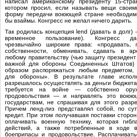
написал американскому президенту 15-стра
котором просил, если называть вещи своим
форму передачи воюющей стране необходимо
бы взаймы. Конгресс не желал ничего дарить.
Так родилась концепция lend (давать в долг) -
временное пользование). Конгресс да
чрезвычайно широкие права: «продавать, 
собственности, обменивать, сдавать в ар
любому правительству (чью защиту президент
важной для обороны Соединенных Штатов)
образом распоряжаться любым предметом,
для обороны». В результате главе испол
разрешалось осуществлять за деньги бюджета 
требуется на войне — собственно оруж
продовольствия — и направлять это воюю
государствам, не спрашивая для этого разр
Причем ленд-лиз представлял собой, по су
кредит. При этом получавшая поставки сторо
оплачивать военную технику, которая гиб
действий, а также потребленные в ходе 
боеприпасы и продовольствие. Расплачиват