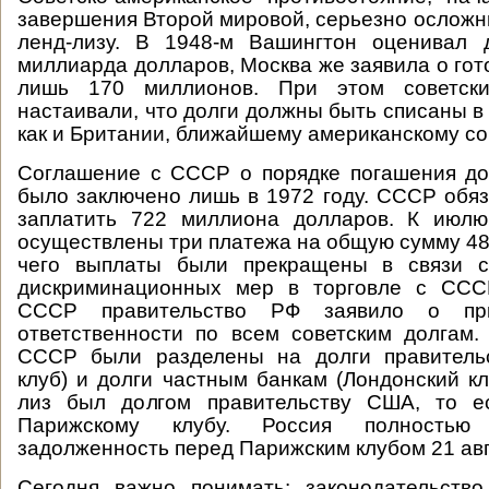
завершения Второй мировой, серьезно осложн
ленд-лизу. В 1948-м Вашингтон оценивал
миллиарда долларов, Москва же заявила о гот
лишь 170 миллионов. При этом советски
настаивали, что долги должны быть списаны в
как и Британии, ближайшему американскому со
Соглашение с СССР о порядке погашения до
было заключено лишь в 1972 году. СССР обяз
заплатить 722 миллиона долларов. К июл
осуществлены три платежа на общую сумму 48
чего выплаты были прекращены в связи 
дискриминационных мер в торговле с ССС
СССР правительство РФ заявило о пр
ответственности по всем советским долгам.
СССР были разделены на долги правитель
клуб) и долги частным банкам (Лондонский кл
лиз был долгом правительству США, то е
Парижскому клубу. Россия полностью
задолженность перед Парижским клубом 21 авг
Сегодня важно понимать: законодательств