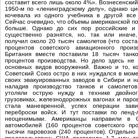
составит всего лишь около 4%». Вознесенский
1950-м по «ленинградскому делу», однако ц
кочевала из одного учебника в другой все
Сейчас очевидно, что объемы американской п
больше. Однако до сих пор российские и
существенно разнятся, но, так или иначе
получил около 20 тысяч самолетов (что соста
процентов советского авиационного прои
Британия вместе поставили 18 тысяч тан
процентов производства. Но дело здесь не
основных видов вооружений. Важно и то, к
Советский Союз остро в них нуждался в мом
своих эвакуированных заводов в Сибири и н
наладив производство танков и самолето
утоляли острую нужду в технике двойно
грузовиках, железнодорожных вагонах и паров
стала маневренной, успех операции зави
переброски войск. И тут поставки по ленд
неоценимыми. Американцы направили в
автомобилей (160 процентов советского пр
тысячи паровозов (240 процентов). Отдельно 