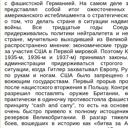
с фашистской Германией. На самом деле з
представлял собой итог ожесточенных
американского истеблишмента о стратегическ
о том, что делать стране в ситуации надв
войны. Все тридцатые годы Соед
придерживались политики нейтралитета и н
стране, мучительно выходившей из Великой
распространено мнение: экономические трудн
за участия США в Первой мировой. Поэтому К
1935-м, 1936-м и 1937-м) принимал законы
администрации придерживаться строгого 
ситуации, когда Гитлер захватывал Европу, Р
по рукам и ногам. США было запрещено п
воюющим государствам. Первый прорыв про
после нацистского вторжения в Польшу. Конгре
разрешил поставлять оружие Британии, к
практически в одиночку противостояла фашист
принципу “cash and carry”, то есть на основ
очень быстро привело к полному истощени
резервов Великобритании. В разгар тяже
боев, вошедших в историю как «битва за А