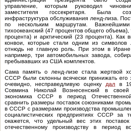
управление, которым руководил чинов
заместителя госсекретаря. Была со
инфраструктура обслуживания ленд-лиза. По
по нескольким маршрутам. Важнейши
тихоокеанский (47 процентов общего объема),
процента) и арктический (23 процента). Как 
конвои, которые стали одним из символов 
отнюдь не главную роль. При этом в Иране
например, три автомобильных завода, соби
пребывавших из США комплектов.
Сама память о ленд-лизе стала жертвой х
СССР были склонны всячески принижать его 
очевидно, несправедливую оценку
дал
в 19
Совмина Николай Вознесенский в своей
экономика СССР в период Отечественно
сравнить размеры поставок союзниками про
в СССР с размерами производства промышле
социалистических предприятиях СССР за т
окажется, что удельный вес этих поставо
отечественному производству в период в