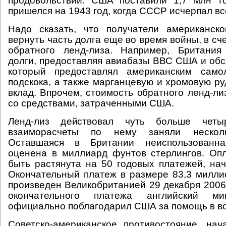
продовольствии: США поставили 1,7 млн то
пришелся на 1943 год, когда СССР исчерпал вс
Надо сказать, что получатели американск
вернуть часть долга еще во время войны, в сч
обратного ленд-лиза. Например, Британи
долги, предоставляя авиабазы ВВС США и обс
который предоставлял американским само
подскока, а также марганцевую и хромовую ру
вклад. Впрочем, стоимость обратного ленд-ли
со средствами, затраченными США.
Ленд-лиз действовал чуть больше четы
взаиморасчеты по нему заняли несколь
Оставшаяся в Британии неиспользованн
оценена в миллиард фунтов стерлингов. Оп
быть растянута на 50 годовых платежей, нач
Окончательный платеж в размере 83,3 милл
произведен Великобританией 29 декабря 2006 
окончательного платежа английский м
официально поблагодарил США за помощь в в
Советско-американское противостояние, на