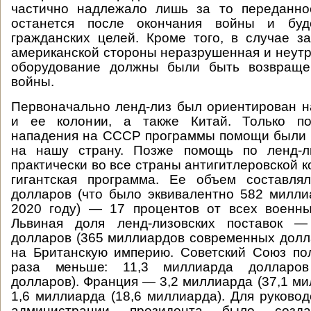
частично надлежало лишь за то переданно
останется после окончания войны и буд
гражданских целей. Кроме того, в случае з
американской стороны неразрушенная и неутр
оборудование должны были быть возвращ
войны.
Первоначально ленд-лиз был ориентирован 
и ее колонии, а также Китай. Только по
нападения на СССР программы помощи были 
на нашу страну. Позже помощь по ленд-л
практически во все страны антигитлеровской 
гигантская программа. Ее объем составля
долларов (что было эквивалентно 582 милл
2020 году) — 17 процентов от всех военн
Львиная доля ленд-лизовских поставок —
долларов (365 миллиардов современных дол
на Британскую империю. Советский Союз по
раза меньше: 11,3 миллиарда долларо
долларов). Франция — 3,2 миллиарда (37,1 ми
1,6 миллиарда (18,6 миллиарда). Для руковод
администрации президента было созда