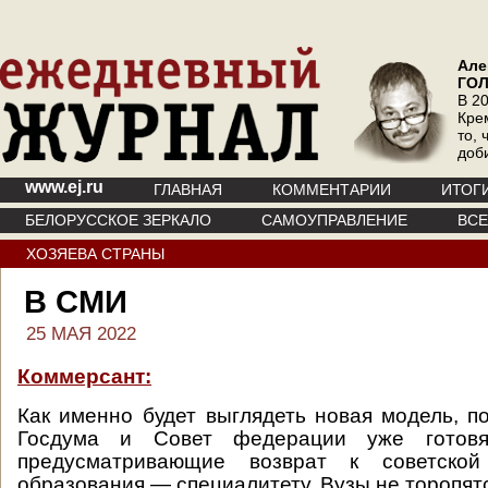
Але
ГО
В 20
Кре
то, 
доб
www.ej.ru
ГЛАВНАЯ
КОММЕНТАРИИ
ИТОГ
БЕЛОРУССКОЕ ЗЕРКАЛО
САМОУПРАВЛЕНИЕ
ВС
ХОЗЯЕВА СТРАНЫ
В СМИ
25 МАЯ 2022
Коммерсант:
Как именно будет выглядеть новая модель, по
Госдума и Совет федерации уже готовят
предусматривающие возврат к советско
образования — специалитету. Вузы не торопят