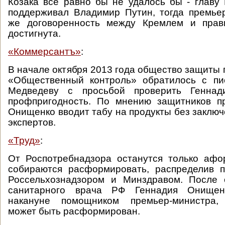
Козака все равно бы не удалось бы - главу
поддерживал Владимир Путин, тогда премье
же договоренность между Кремлем и прав
достигнута.
«Коммерсантъ»
:
В начале октября 2013 года общество защиты 
«Общественный контроль» обратилось с п
Медведеву с просьбой проверить Генна
профпригодность. По мнению защитников пр
Онищенко вводит табу на продукты без заклю
экспертов.
«Труд»
:
От Роспотребнадзора останутся только афо
собираются расформировать, распределив 
Россельхознадзором и Минздравом. После о
санитарного врача РФ Геннадия Онищенк
накануне помощником премьер-министра, 
может быть расформирован.