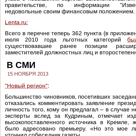
правительстве, по информации "Извес
недовольные своим финансовым положением.
Lenta.ru:
Всего в перечне теперь 362 пункта (в приложен
июля 2010 года льготных категорий
бы
существовавшие ранее позиции расши
заместителей должностных лиц и второстепен
В СМИ
15 НОЯБРЯ 2013
"Новый регион"
:
Большинство чиновников, посетивших заседан
отказались комментировать заявление прези
личность того, кому он предлагал – в случае н
эксперты вслед за Кудриным, отмечает из
высокопоставленного источника в Кремле, 
было адресовано премьеру. «Но это мое л
уточнил собеседник газеты.