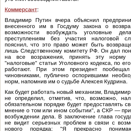
Коммерсант
:
Владимир Путин вчера объяснил предприн
внесенного им в Госдуму закона о возвр
возможности возбуждать уголовные де
преступлениям без участия налоговой сл
пояснил, что это право может быть возвращ
лишь Следственному комитету РФ. Он дал поня
на все возражения, принять эту норму п
"налоговые" статьи Уголовного кодекса, по ег
работают. При этом президент пообещал 
чиновниками, публично оспорившими необхо
норм, напомнив им о судьбе Алексея Кудрина.
Как будет работать новый механизм, Владимир
не определил, отметив, что, возможно, на
обязательном порядке будет предоставлять 
мнение о том или ином событии", а СКР — пр
возбуждении дела. В заключение глава госуда
не видит серьезных проблем в связи с воз
нового порядка: "Я прекрасно понима