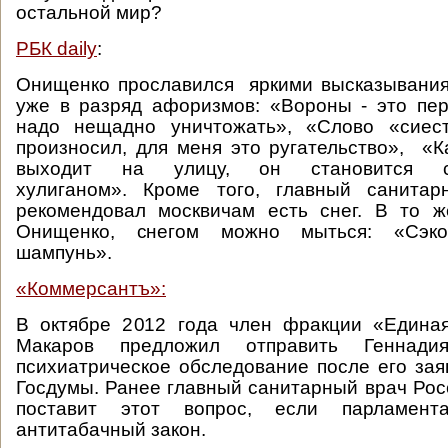
остальной мир?
РБК daily
:
Онищенко прославился яркими высказывани
уже в разряд афоризмов: «Вороны - это пе
надо нещадно уничтожать», «Слово «сиес
произносил, для меня это ругательство», «К
выходит на улицу, он становится 
хулиганом». Кроме того, главный санита
рекомендовал москвичам есть снег. В то ж
Онищенко, снегом можно мыться: «Сэк
шампунь».
«Коммерсантъ»:
В октябре 2012 года член фракции «Едина
Макаров предложил отправить Геннад
психиатрическое обследование после его зая
Госдумы. Ранее главный санитарный врач Рос
поставит этот вопрос, если парламен
антитабачный закон.