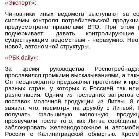
«Эксперт»
:
Чиновники иных ведомств выступают за с
системы контроля потребительской продукц
предусмотрено правилами ВТО. При этом 
подчеркивает: давать контролирующ
существующим ведомствам - неразумно. Нео
новой, автономной структуры.
«РБК daily»
:
За время руководства Роспотребнад
прославился громкими высказываниями, а такж
Он неоднократно предъявлял претензии к про
разных стран, у которых с Россией так ил
разногласия. Одним из последних запретов 
поставок молочной продукции из Литвы. 8 
заявил, что, несмотря на дружбу с Литвой,
получать фальшивую молочную продук
прозвучали после того, как Литва сообщила
заблокировать железнодорожное и автомоб
России с Калиниградской областью. Кром