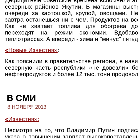
Дефицитные советские времена вспомнили э
северных районов Якутии. В магазины выст
очереди за картошкой, крупой, овощами. Н
завтра останешься ни с чем. Продуктов на вс
Как не хватает топлива для обогрева до
переходят на режим экономии. Вдобав
теплотрассах. А впереди - зима и "минус" пятьд
«Новые Известия»
:
Как пояснили в правительстве региона, в нав
северную часть республики «не довезли» б
нефтепродуктов и более 12 тыс. тонн продовол
В СМИ
8 НОЯБРЯ 2013
«Известия»:
Несмотря на то, что Владимир Путин подпи
указа о повышении зарплат высокопоставлен