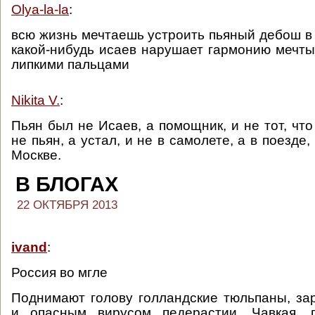
Olya-la-la
:
всю жизнь мечтаешь устроить пьяный дебош в 
какой-нибудь исаев нарушает гармонию мечт
липкими пальцами
Nikita V.
:
Пьян был не Исаев, а помощник, и не тот, что 
не пьян, а устал, и не в самолете, а в поезде,
Москве.
В БЛОГАХ
22 ОКТЯБРЯ 2013
ivand
:
Россия во мгле
Поднимают голову голландские тюльпаны, з
и опасным вирусом педерастии. Чавкая, 