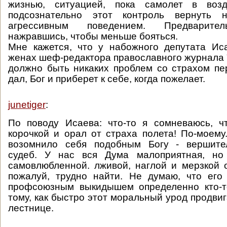
жизнью, ситуацией, пока самолет в возд
подсознательно этот контроль вернуть н
агрессивным поведением. Предварител
нажравшись, чтобы меньше бояться.
Мне кажется, что у набожного депутата Ис
женах шеф-редактора православного журнала 
должно быть никаких проблем со страхом пе
дал, Бог и приберет к себе, когда пожелает.
junetiger
:
По поводу Исаева: что-то я сомневаюсь, ч
корочкой и орал от страха полета! По-моему
возомнило себя подобным Богу - вершите
судеб. У нас вся Дума малоприятная, но
самовлюбленной. лживой, наглой и мерзкой 
пожалуй, трудно найти. Не думаю, что его
профсоюзным выкидышем определенно кто-то
тому, как быстро этот моральный урод продви
лестнице.