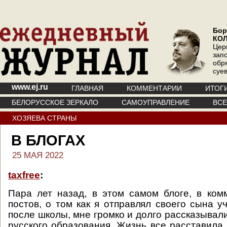
Бор
КО
Цер
зап
обр
суе
www.ej.ru
ГЛАВНАЯ
КОММЕНТАРИИ
ИТОГ
БЕЛОРУССКОЕ ЗЕРКАЛО
САМОУПРАВЛЕНИЕ
ВС
ХОЗЯЕВА СТРАНЫ
В БЛОГАХ
25 МАЯ 2022
taxfree
:
Пара лет назад, в этом самом блоге, в ком
постов, о том как я отправлял своего сына у
после школы, мне громко и долго рассказывал
русского образования. Жизнь все расставила 