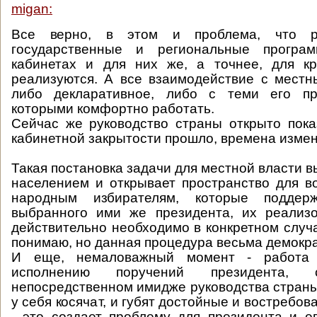
migan:
Все верно, в этом и проблема, что р
государственные и региональные програ
кабинетах и для них же, а точнее, для кр
реализуются. А все взаимодействие с мест
либо декларативное, либо с теми его пр
которыми комфортно работать.
Сейчас же руководство страны открыто пока
кабинетной закрытости прошло, времена измен
Такая постановка задачи для местной власти в
населением и открывает пространство для 
народным избирателям, которые поддер
выбранного ими же президента, их реализо
действительно необходимо в конкретном случа
понимаю, но данная процедура весьма демокр
И еще, немаловажный момент - работа 
исполнению поручений президента, 
непосредственном имидже руководства страны,
у себя косячат, и губят достойные и востребо
- это создает проблему для президента и е