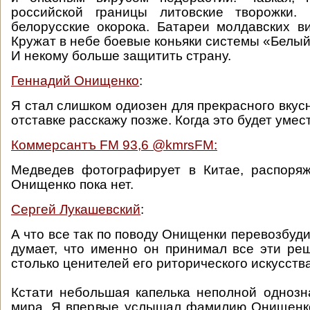
российской границы литовские творожки.
белорусские окорока. Батареи молдавских ви
Кружат в небе боевые коньяки системы «Белый
И некому больше защитить страну.
Геннадий Онищенко
:
Я стал слишком одиозен для прекрасного вкус
отставке расскажу позже. Когда это будет умес
Коммерсантъ FM 93,6 ‏@kmrsFM:
Медведев фотографирует в Китае, распоряж
Онищенко пока нет.
Сергей Лукашевский
:
А что все так по поводу Онищенки перевозбуд
думает, что именно он принимал все эти ре
столько ценителей его риторического искусст
Кстати небольшая капелька неполной однозн
мира. Я впервые услышал фамилию Онищенко