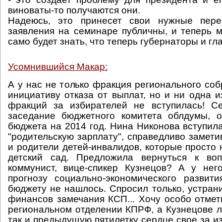
виноваты-то получаются они.
Надеюсь, это принесет свои нужные пере
заявления на семинаре публичны, и теперь 
само будет знать, что теперь губернаторы и гл
Усомнившийся Макар:
А у нас не только фракция регионального со
инициативу отказа от выплат, но и ни одна и
фракций за избирателей не вступилась! Се
заседание бюджетного комитета облдумы, о
бюджета на 2014 год. Нина Никонова вступил
"родительскую зарплату", справедливо замети
и родители детей-инвалидов, которые просто 
детский сад. Предложила вернуться к воп
коммунист, вице-спикер Кузнецов? А у нег
прогнозу социально-экономического развит
бюджету не нашлось. Спросил только, устран
финансов замечания КСП... Хочу особо отмети
региональном отделении КПРФ, а Кузнецове л
так и предыдущую пятилетку сердце свое за и