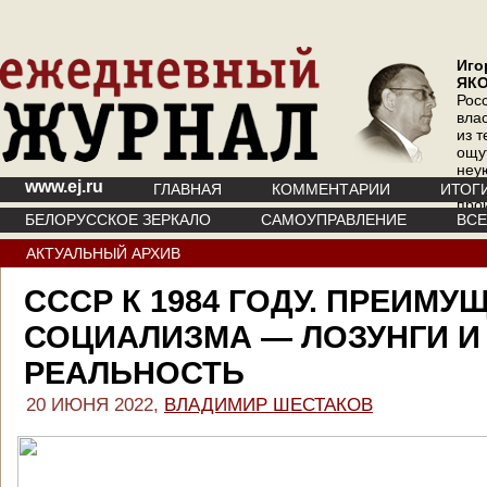
Иго
ЯК
Рос
вла
из т
ощу
неу
www.ej.ru
где 
ГЛАВНАЯ
КОММЕНТАРИИ
ИТОГ
про
БЕЛОРУССКОЕ ЗЕРКАЛО
САМОУПРАВЛЕНИЕ
ВС
инт
АКТУАЛЬНЫЙ АРХИВ
СССР К 1984 ГОДУ. ПРЕИМУ
СОЦИАЛИЗМА — ЛОЗУНГИ И
РЕАЛЬНОСТЬ
20 ИЮНЯ 2022,
ВЛАДИМИР ШЕСТАКОВ