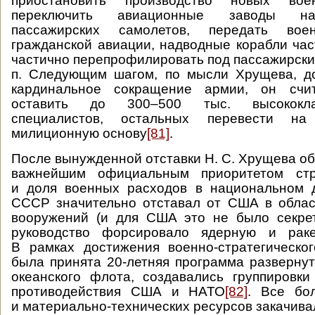
приостановить производство новых вое
переключить авиационные заводы на
пассажирских самолетов, передать во
гражданской авиации, надводные корабли час
частично перепрофилировать под пассажирские
п. Следующим шагом, по мысли Хрущева, д
кардинальное сокращение армии, он счит
оставить до 300–500 тыс. высококл
специалистов, остальных перевести на 
милиционную основу
[81]
.
После вынужденной отставки Н. С. Хрущева об
важнейшим официальным приоритетом стр
и доля военных расходов в национальном д
СССР значительно отставал от США в облас
вооружений (и для США это не было секрет
руководство форсировало ядерную и раке
В рамках достижения военно-стратегическо
была принята 20-летняя программа развернут
океанского флота, создавались группировк
противодействия США и НАТО
[82]
. Все бо
и материально-технических ресурсов закачива