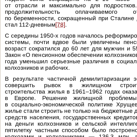
от отрасли и максимально для подростков
продолжительность оплачиваемого о
по беременности, сокращенный при Сталине 
стал 112-дневным
[78]
.
С середины 1950-х годов началось реформир
системы, почти вдвое были увеличены пенс
возраст сократился до 60 лет для мужчин и 5
Закон «О пенсионном обеспечении колхозников
года уменьшил серьезные различия в социа
колхозников и рабочих.
В результате частичной демилитаризации э
совершить рывок в жилищном строит
строительства жилья в 1961–1962 годах ока
в Европе. Решение жилищной проблемы
в социально-экономической политике Хруще
жилье стали строить не только на бюджетные де
средств населения, государственных кредито
на деньги колхозников и сельской интелли
пятилетку частным способом было построено
колхозами и колхозниками — 136,3 млн, 