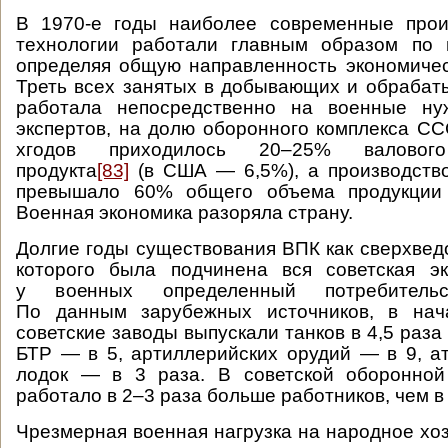
В 1970-е годы наиболее современные прои
технологии работали главным образом по 
определяя общую направленность экономиче
Треть всех занятых в добывающих и обраба
работала непосредственно на военные ну
экспертов, на долю оборонного комплекса СС
хгодов приходилось 20–25% валового
продукта
[83]
(в США — 6,5%), а производство
превышало 60% общего объема продукции 
Военная экономика разоряла страну.
Долгие годы существования ВПК как сверхвед
которого была подчинена вся советская эк
у военных определенный потребительс
По данным зарубежных источников, в нач
советские заводы выпускали танков в 4,5 раз
БТР — в 5, артиллерийских орудий — в 9, 
лодок — в 3 раза. В советской оборонно
работало в 2–3 раза больше работников, чем 
Чрезмерная военная нагрузка на народное хо