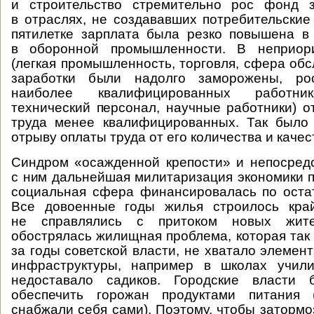
и строительство стремительно рос фонд 
в отраслях, не создававших потребительские
пятилетке зарплата была резко повышена в
в оборонной промышленности. В неприори
(легкая промышленность, торговля, сфера обс
заработки были надолго заморожены, ро
наиболее квалифицированных работник
технический персонал, научные работники) о
труда менее квалифицированных. Так было
отрыву оплаты труда от его количества и качес
Синдром «осажденной крепости» и непосред
с ним дальнейшая милитаризация экономики пр
социальная сфера финансировалась по оста
Все довоенные годы жилья строилось кра
не справлялись с притоком новых жит
обострялась жилищная проблема, которая так
за годы советской власти, не хватало элемен
инфраструктуры, например в школах учил
недоставало садиков. Городские власти 
обеспечить горожан продуктами питания 
снабжали себя сами). Поэтому, чтобы затормо