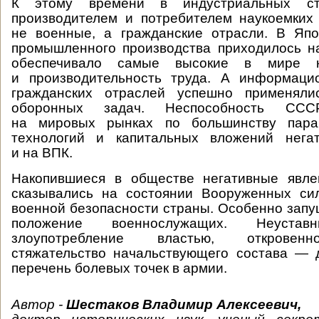
К этому времени в индустриальных ст
производителем и потребителем наукоемких
не военные, а гражданские отрасли. В Яп
промышленного производства приходилось на
обеспечивало самые высокие в мире к
и производительность труда. А информаци
гражданских отраслей успешно применял
оборонных задач. Неспособность СССР
на мировых рынках по большинству пара
технологий и капитальных вложений нега
и на ВПК.
Накопившиеся в обществе негативные явле
сказывались на состоянии Вооруженных си
военной безопасности страны. Особенно зап
положение военнослужащих. Неустав
злоупотребление властью, откровенн
стяжательство начальствующего состава — 
перечень болевых точек в армии.
Автор -
Шестаков Владимир Алексеевич,