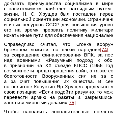
доказать преимущества социализма в мир
с капитализмом наиболее наглядным путем
жизни, Н. С. Хрущев был поставлен пере
социальной ориентации экономики. Ограниче
и иных ресурсов СССР для повышения уровн
его на время прервать политику милитари
искать иные пути для обеспечения национальн
Справедливо считая, что «гонка воор
бременем ложится на плечи народов»
[74]
,
за сокращение финансирования ВПК, за пос
над военными. «Разумный подход к обо
в признании на ХХ съезде КПСС (1956 год
возможности предотвращения войн, а также с
боеготовности Вооруженных сил не за сч
а за счет повышения их качества. В сен
на полигоне Капустин Яр Хрущев предельно 
свою позицию: «Если подойти разумно, то мож
перевести армию на ракеты и, закрывшись
заняться мирными делами»
[75]
.
Чтобы направить дополнительные средст