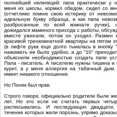
полнейшей нелепицей: папа практически у 
меня из школы, кормил обедом, сидел со м
(отчетливо помню свою истерику от невозм
идеальную букву образца, и как папа нево
разбросанные по всей комнате ручки), о
дожидался маминого прихода с работы, обсужд
вместе ужинали, потом он уходил. Размен
красивой трехкомнатной квартиры на пятом э
(в лифте рука еще долго тыкалась в кнопку "
нажимать ее было удобно, а до "10" приходил
объяснили необходимостью создать папе ус
Папа - писатель. А писателю нужны тишина и 
курит, а у меня аллергия на табачный дым.
имеет никакого отношения.
Но Поник был прав.
Строго говоря, официально родители были же
лет. Но это если не считать первых четыр
расписывались. И последующих двадцати,
течение которых жили порознь, упрямо доказыв