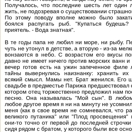
Получалось, что последние шесть лет один
жить, не подозревая о существовании страшно
По этому поводу вполне можно было закати
боялся распугать рыб. "Купаться будешь?
приятель. - Вода знатная".
В те годы папа не любил ни море, ни рыбу. П
чуть не утонул в детстве, а вторую - из-за мел
вонзаются в небо. С возрастом его вкусы п
давно не имеет ничего против морских ванн и
вечер готов есть на ужин запеченное филе
тайны вывернулись наизнанку: хранить их
всякий смысл. Мамы нет. Брат женился. Его 
свадьбе в предместье Парижа предшествовал 
котором отец торжественно предложил нам по
песню. Она называлась "Мой сын". В любом
любое другое время я ни на минуту не усомнил
меня (как в свое время не сомневался, что р
великого путаника" или "Плод просвещения" 
они-то точно от первой до последней строчки
сидя рядом с братом, у которого были все осно