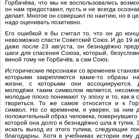
Горбачёва, что мы не воспользовались возмо
он нам предоставил, пусть и не всегда осозна
делает. Многое он совершил по наитию, но в ц
надо оценивать позитивно.
Его ошибкой я бы считал то, что он до конц
невозможно спасти Советский Союз. И до 19 ав
даже после 23 августа, он безнадёжно пред
шаги для спасения Союза, который, безусловн
виной тому не Горбачёв, а сам Союз.
Исторические персонажи со временем становя
которыми закрепляются какие-то образы н
жизни, с которыми они ассоциируются. 
молодёжи таким символом является, несомне
молодые плохо понимают ту эпоху и то, как в 
твориться. То же самое относится и к Гор
символ. Но со временем, я уверен, за ним 
положительный образ человека, повернувшего 
которой она долго и безнадёжно шла в тупик. З
искать выход из этого тупика, следующие по
благодарны. Хотя в учебниках истории ему д