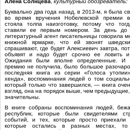
Алена Солнцева
,
культурный обозреватель:
Буквально два года назад, в 2013-м, я была св
во время вручения Нобелевской премии в
стояла толпа наизготовку, потому что тог
ставили ее первым номером. За день до 
литературный агент писательницы говорила м
книжной ярмарке, что ей звонят шведск
спрашивают, где будет Алексиевич завтра, по
объявят и надо будет срочно ее ловить и
Ожидания были вполне определенные. И к
премию не получила, было большое разочаро
последняя книга из серии «Голоса утопии
хенда», воспоминания людей о том социаль
который только что завершился, — книга очен
взгляд, она на порядок выше, чем предыдущие,
значительны.
В книге собраны воспоминания людей, беж
республик, которые были свидетелями ст
событий, и тех, которые просто приехали 
которые остались в разных местах, т