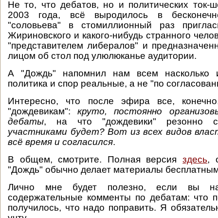
Не то, что дебатов, но и политических ток-ш
2003 года, всё выродилось в бесконечно
"соловьева" в стомиллионный раз пригла
Жириновского и какого-нибудь странного чело
"представителем либералов" и предназначен
лицом об стол под улюлюканье аудитории.
А "Дождь" напомнил нам всем насколько и
политика и спор реальные, а не "по согласован
Интересно, что после эфира все, конечно
"дождевикам":
круто, постоянно организо
дебаты
, на что "дождевики" резонно 
участниками будет? Вот из всех видов влас
всё время и согласился
.
В общем, смотрите. Полная версия
здесь
, 
"Дождь" обычно делает материалы бесплатными
Лично мне будет полезно, если вы на
содержательные комменты по дебатам: что п
получилось, что надо поправить. Я обязатель
учту.