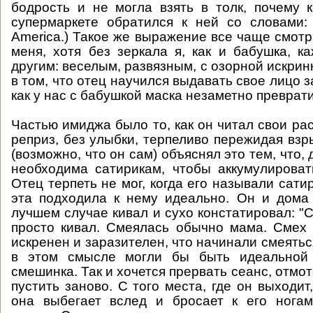
бодрость и не могла взять в толк, почему к
супермаркете обратился к ней со словами: S
America.) Такое же выражение все чаще смотр
меня, хотя без зеркала я, как и бабушка, к
другим: веселым, развязным, с озорной искринк
в том, что отец научился выдавать свое лицо за
как у нас с бабушкой маска незаметно преврати
Частью имиджа было то, как он читал свои ра
реприз, без улыбки, терпеливо пережидая взр
(возможно, что он сам) объяснял это тем, что, 
необходима сатирикам, чтобы аккумулирова
Отец терпеть не мог, когда его называли сат
эта подходила к нему идеально. Он и дома
лучшем случае кивал и сухо констатировал: "
просто кивал. Смеялась обычно мама. Смех
искренен и заразителен, что начинали смеяться
в этом смысле могли бы быть идеальной 
смешинка. Так и хочется прервать сеанс, отмот
пустить заново. С того места, где он выходит
она выбегает вслед и бросает к его нога