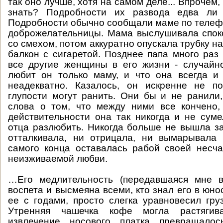
так оно лучше, хотя на самом деле... Впрочем, 
знать? Подробности их развода едва ли 
Подробности обычно сообщали маме по теле
доброжелательницы. Мама выслушивала спок
со смехом, потом аккуратно опускала трубку н
балкон с сигаретой. Позднее папа много раз 
все другие женщины в его жизни - случайн
любит он только маму, и что она всегда и
неадекватно. Казалось, он искренне не по
глупости могут ранить. Они бы и не ранил
слова о том, что между ними все кончено,
действительности она так никогда и не сум
отца разлюбить. Никогда больше не вышла за
отталкивала, ни отрицала, ни вымарывала 
самого конца оставалась рабой своей несча
неизживаемой любви.
…Его медлительность (передавшаяся мне 
воспета и высмеяна всеми, кто знал его в юно
ее с годами, просто слегка уравновесил гру
Утренняя чашечка кофе могла растягив
извлечение носового платка превращалос