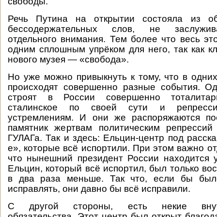
свободы.
Речь Путина на открытии состояла из о
бессодержательных слов, не заслужив
отдельного внимания. Тем более что весь это
одним сплошным упрёком для него, так как к
нового музея — «свобода».
Но уже можно привыкнуть к тому, что в одних
происходят совершенно разные события. О
строят в России совершенно тоталитарн
сталинское по своей сути и репресс
устремлениям. И они же распоряжаются по
памятник жертвам политическим репрессий
ГУЛАГа. Так и здесь: Ельцин-центр под расск
е», которые всё испортили. При этом важно от
что нынешний президент России находится у
Ельцин, который всё испортил, был только вос
в два раза меньше. Так что, если бы был
исправлять, они давно бы всё исправили.
С другой стороны, есть некие внутр
обязательства. Этот центр был открыт благод