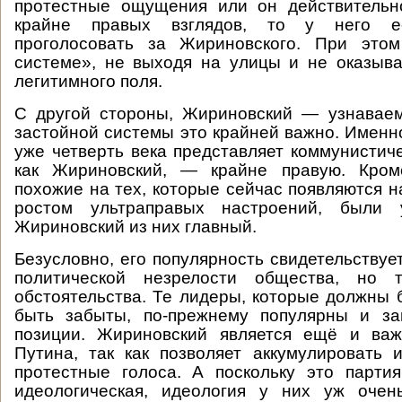
протестные ощущения или он действительн
крайне правых взглядов, то у него е
проголосовать за Жириновского. При это
системе», не выходя на улицы и не оказыв
легитимного поля.
С другой стороны, Жириновский — узнаваем
застойной системы это крайней важно. Именн
уже четверть века представляет коммунистиче
как Жириновский, — крайне правую. Кроме
похожие на тех, которые сейчас появляются н
ростом ультраправых настроений, были
Жириновский из них главный.
Безусловно, его популярность свидетельствуе
политической незрелости общества, но т
обстоятельства. Те лидеры, которые должны 
быть забыты, по-прежнему популярны и з
позиции. Жириновский является ещё и ва
Путина, так как позволяет аккумулировать 
протестные голоса. А поскольку это парти
идеологическая, идеология у них уж очень