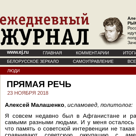
Але
РЫ
Рос
иду
поп
Зач
www.ej.ru
ГЛАВНАЯ
КОММЕНТАРИИ
ИТОГ
БЕЛОРУССКОЕ ЗЕРКАЛО
САМОУПРАВЛЕНИЕ
ВС
ЛЮДИ
ПРЯМАЯ РЕЧЬ
23 НОЯБРЯ 2018
Алексей Малашенко
,
исламовед, политолог:
Я совсем недавно был в Афганистане и ра
самыми разными людьми. И у меня осталось 
что память о советской интервенции не такая
сравнивают советскую оккупацию с ам