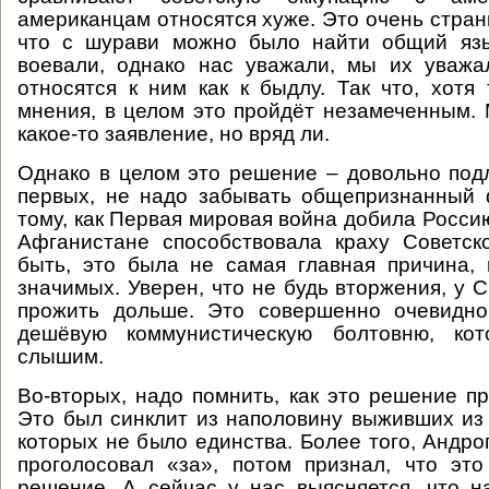
американцам относятся хуже. Это очень странн
что с шурави можно было найти общий язы
воевали, однако нас уважали, мы их уважа
относятся к ним как к быдлу. Так что, хотя
мнения, в целом это пройдёт незамеченным. 
какое-то заявление, но вряд ли.
Однако в целом это решение – довольно подл
первых, не надо забывать общепризнанный 
тому, как Первая мировая война добила Россию
Афганистане способствовала краху Советск
быть, это была не самая главная причина,
значимых. Уверен, что не будь вторжения, у
прожить дольше. Это совершенно очевидно
дешёвую коммунистическую болтовню, ко
слышим.
Во-вторых, надо помнить, как это решение пр
Это был синклит из наполовину выживших из
которых не было единства. Более того, Андро
проголосовал «за», потом признал, что эт
решение. А сейчас у нас выясняется, что 