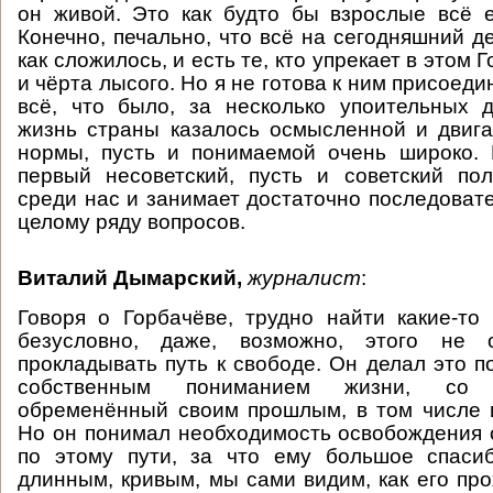
он живой. Это как будто бы взрослые всё 
Конечно, печально, что всё на сегодняшний д
как сложилось, и есть те, кто упрекает в этом 
и чёрта лысого. Но я не готова к ним присоеди
всё, что было, за несколько упоительных д
жизнь страны казалось осмысленной и двиг
нормы, пусть и понимаемой очень широко. 
первый несоветский, пусть и советский по
среди нас и занимает достаточно последоват
целому ряду вопросов.
Виталий Дымарский,
журналист
:
Говоря о Горбачёве, трудно найти какие-то
безусловно, даже, возможно, этого не о
прокладывать путь к свободе. Он делал это п
собственным пониманием жизни, со 
обременённый своим прошлым, в том числе 
Но он понимал необходимость освобождения
по этому пути, за что ему большое спасиб
длинным, кривым, мы сами видим, как его про