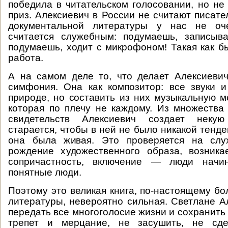
победила в читательском голосовании, но не
приз. Алексиевич в России не считают писат
документальной литературы у нас не оч
считается служебным: подумаешь, записыва
подумаешь, ходит с микрофоном! Такая как б
работа.
А на самом деле то, что делает Алексиеви
симфония. Она как композитор: все звуки 
природе, но составить из них музыкальную 
которая по плечу не каждому. Из множества
свидетельств Алексиевич создает неку
старается, чтобы в ней не было никакой тенд
она была живая. Это проверяется на слу
рождение художественного образа, возника
сопричастность, включение — люди начин
понятные люди.
Поэтому это великая книга, по-настоящему бо
литературы, невероятно сильная. Светлане А
передать все многоголосие жизни и сохранить
трепет и мерцание, не засушить, не сде