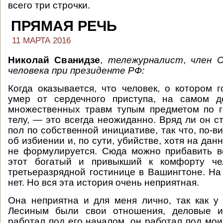
всего три строчки.
ПРЯМАЯ РЕЧЬ
11 МАРТА 2016
Николай Сванидзе
,
тележурналист
,
член 
человека при президенте РФ:
Когда оказывается, что человек, о котором г
умер от сердечного приступа, на самом д
множественных травм тупым предметом по г
телу, — это всегда неожиданно. Вряд ли он с
пол по собственной инициативе, так что, по-в
об избиении и, по сути, убийстве, хотя на дан
не формулируется. Сюда можно прибавить в
этот богатый и привыкший к комфорту че
третьеразрядной гостинице в Вашингтоне. На 
нет. Но вся эта история очень неприятная.
Она неприятна и для меня лично, так как 
Лесиным были свои отношения, деловые и
работал под его началом, он работал под мои