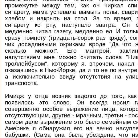
промежутке между тем, как он чиркал спи
сигарету, мама успевала вымыть полы, сварит
хлебом и накрыть на стол. За то время, 
сигарету ко рту, наступало завтра. Он 
медленно читал газету, медленно ел. И толь
сразу помногу (тридцать-сорок раз кряду), с
чих досадливыми окриками вроде "Да что ж
сколько можно!". Его мантрой, закли
напутствием мне можно считать слова "Ник
троллейбусом", которому я, впрочем, начал 
оказавшись в Нью-Йорке, да и то не по внутр
а исключительно ввиду отсутствия на ули
транспорта.
Имидж у отца возник задолго до того, как
появилось это слово. Он всегда носил г
совершенно особое выражение лица, котор
отсутствующим, другие - мрачным, третьи - с
самом деле выражение это было семейным ск
Америке я обнаружил его на вечно насупл
бабушки. (Сама она была убеждена, что из