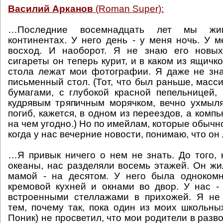
Василий Арканов
(Roman Super):
…Последние восемнадцать лет мы жи
континентах. У него день - у меня ночь. У м
восход. И наоборот. Я не знаю его новых
сигареты он теперь курит, и в каком из ящичк
стола лежат мои фотографии. Я даже не зна
письменный стол. (Тот, что был раньше, масс
бумагами, с глубокой красной пепельницей, 
кудрявым тряпичным морячком, вечно ухмыл
погиб, кажется, в одном из переездов, а комп
на чем угодно.) Но по имейлам, которые обычно
когда у нас вечерние новости, понимаю, что он
…Я привык ничего о нем не знать. До того, 
океаны, нас разделяли восемь этажей. Он жи
мамой - на десятом. У него была однокомн
кремовой кухней и окнами во двор. У нас -
встроенными стеллажами в прихожей. Я не
тем, почему так, пока один из моих школьных
Поник) не просветил, что мои родители в разв