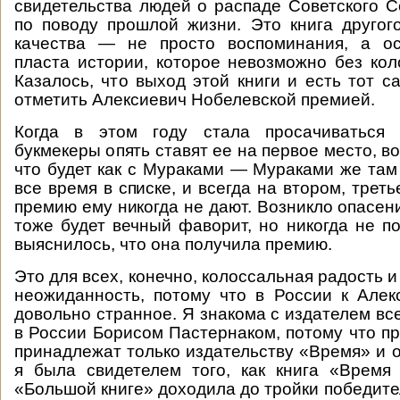
свидетельства людей о распаде Советского 
по поводу прошлой жизни. Это книга другог
качества — не просто воспоминания, а о
пласта истории, которое невозможно без кол
Казалось, что выход этой книги и есть тот с
отметить Алексиевич Нобелевской премией.
Когда в этом году стала просачиваться 
букмекеры опять ставят ее на первое место, 
что будет как с Мураками — Мураками же там 
все время в списке, и всегда на втором, третье
премию ему никогда не дают. Возникло опасен
тоже будет вечный фаворит, но никогда не по
выяснилось, что она получила премию.
Это для всех, конечно, колоссальная радость и
неожиданность, потому что в России к Але
довольно странное. Я знакома с издателем вс
в России Борисом Пастернаком, потому что пр
принадлежат только издательству «Время» и о
я была свидетелем того, как книга «Время
«Большой книге» доходила до тройки победите