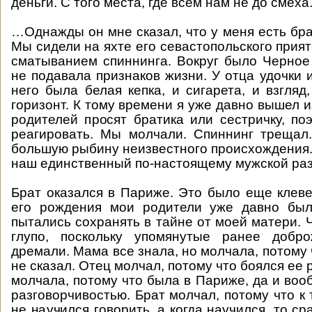
деньги. С того места, где всем нам не до смеха
…Однажды он мне сказал, что у меня есть бра
Мы сидели на яхте его севастопольского прия
сматыванием спиннинга. Вокруг было Черное
не подавала признаков жизни. У отца удочки 
него была белая кепка, и сигарета, и взгляд
горизонт. К тому времени я уже давно вышел из
родителей просят братика или сестричку, поэ
реагировать. Мы молчали. Спиннинг трещал
большую рыбину неизвестного происхождения.
наш единственный по-настоящему мужской раз
Брат оказался в Париже. Это было еще клеве
его рождения мои родители уже давно был
пытались сохранять в тайне от моей матери. 
глупо, поскольку упомянутые ранее добр
дремали. Мама все знала, но молчала, потому 
не сказал. Отец молчал, потому что боялся ее 
молчала, потому что была в Париже, да и воо
разговорчивостью. Брат молчал, потому что к
не научился говорить, а когда научился, то ср