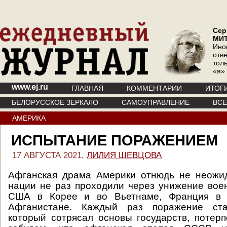
Сер
МИ
Ино
отв
тол
«я»
www.ej.ru
ГЛАВНАЯ
КОММЕНТАРИИ
ИТОГ
БЕЛОРУССКОЕ ЗЕРКАЛО
САМОУПРАВЛЕНИЕ
ВС
АМЕРИКА
ИСПЫТАНИЕ ПОРАЖЕНИЕМ
17 АВГУСТА 2021,
ЛИЛИЯ ШЕВЦОВА
Афганская драма Америки отнюдь не неожид
нации не раз проходили через унижение во
США в Корее и во Вьетнаме, Франция в
Афганистане. Каждый раз поражение ста
который сотрясал основы государств, потер