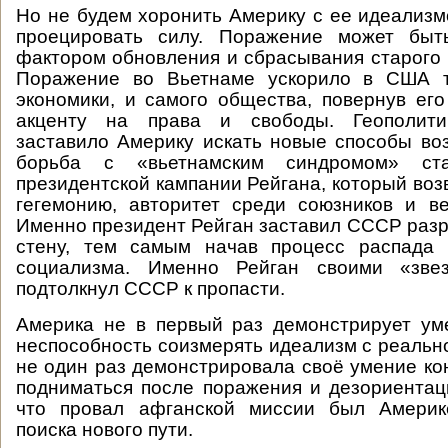
Но не будем хоронить Америку с ее идеализ
проецировать силу. Поражение может бы
фактором обновления и сбрасывания старого г
Поражение во Вьетнаме ускорило в США 
экономики, и самого общества, повернув его
акценту на права и свободы. Геополити
заставило Америку искать новые способы в
борьба с «вьетнамским синдромом» ст
президентской кампании Рейгана, который воз
гегемонию, авторитет среди союзников и в
Именно президент Рейган заставил СССР раз
стену, тем самым начав процесс распада
социализма. Именно Рейган своими «зве
подтолкнул СССР к пропасти.
Америка не в первый раз демонстрирует ум
неспособность соизмерять идеализм с реальн
не один раз демонстрировала своё умение ко
подниматься после поражения и дезориентац
что провал афганской миссии был Америк
поиска нового пути.