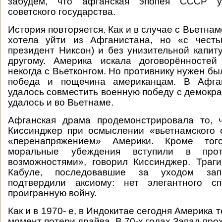
забудем, что афганская эпопея СССР у
советского государства.
История повторяется. Как и в случае с Вьетна
хотела уйти из Афганистана, но «с честь
президент Никсон) и без унизительной капит
другому. Америка искала договорённостей
некогда с Вьетконгом. Но противнику нужен бы
победа и пощечина американцам. В Афг
удалось совместить военную победу с демокра
удалось и во Вьетнаме.
Афганская драма продемонстрировала то, 
Киссинджер при осмыслении «вьетнамского 
«перенапряжением» Америки. Кроме того
моральные убеждения вступили в про
возможностями», говорил Киссинджер. Траг
Кабуле, последовавшие за уходом зап
подтвердили аксиому: нет элегантного с
проигранную войну.
Как и в 1970- е, в Индокитае сегодня Америка 
момент потери драйва. В 70-х годах Запад про