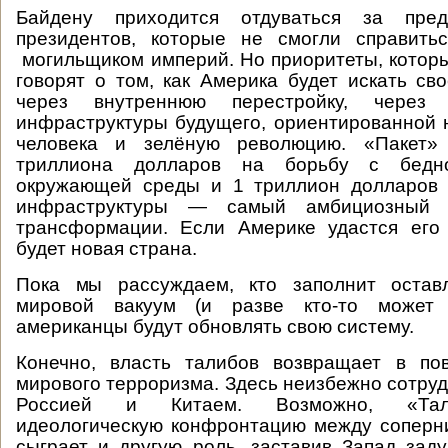
Байдену приходится отдуваться за пре
президентов, которые не смогли справит
могильщиком империй. Но приоритеты, котор
говорят о том, как Америка будет искать с
через внутреннюю перестройку, через
инфраструктуры будущего, ориентированной 
человека и зелёную революцию. «Пакет»
триллиона долларов на борьбу с бедн
окружающей среды и 1 триллион долларов
инфраструктуры — самый амбициозный 
трансформации. Если Америке удастся его 
будет новая страна.
Пока мы рассуждаем, кто заполнит остав
мировой вакуум (и разве кто-то может е
американцы будут обновлять свою систему.
Конечно, власть талибов возвращает в пов
мирового терроризма. Здесь неизбежно сотруд
Россией и Китаем. Возможно, «Тали
идеологическую конфронтацию между соперн
сыграет и другую роль, заставив Запад заду