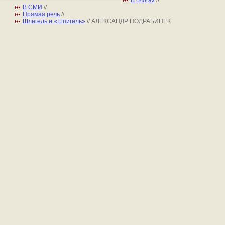
В блогах
//
В СМИ
//
Прямая речь
//
Шлегель и «Шпигель»
// АЛЕКСАНДР ПОДРАБИНЕК