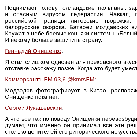
Поднимают голову голландские тюльпаны, з
и опасным вирусом педерастии. Чавкая, 
российской границы литовские творожки.
белорусские окорока. Батареи молдавских ви
Кружат в небе боевые коньяки системы «Белый
И некому больше защитить страну.
Геннадий Онищенко
:
Я стал слишком одиозен для прекрасного вкус
отставке расскажу позже. Когда это будет умес
Коммерсантъ FM 93,6 ‏@kmrsFM:
Медведев фотографирует в Китае, распоряж
Онищенко пока нет.
Сергей Лукашевский
:
А что все так по поводу Онищенки перевозбуд
думает, что именно он принимал все эти ре
столько ценителей его риторического искусст