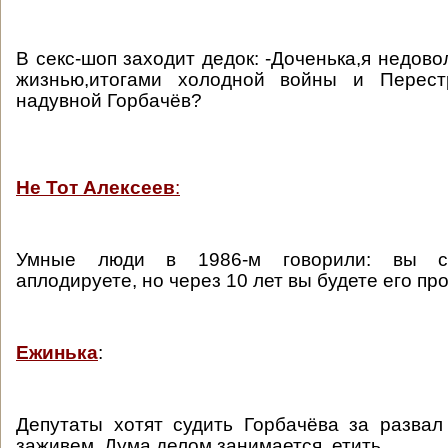
В секс-шоп заходит дедок: -Доченька,я недов
жизнью,итогами холодной войны и Перест
надувной Горбачёв?
Не Тот Алексеев
:
Умные люди в 1986-м говорили: вы се
аплодируете, но через 10 лет вы будете его пр
Ежинька
:
Депутаты хотят судить Горбачёва за разва
заживем, Дума делом занимается, етить.