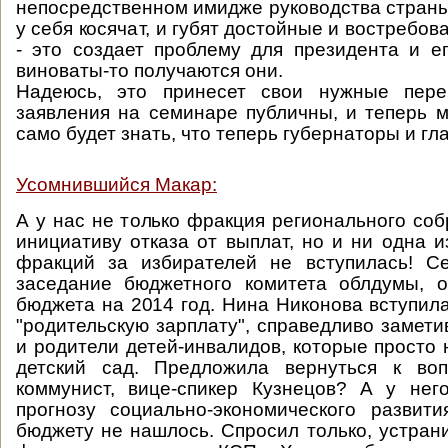
непосредственном имидже руководства страны,
у себя косячат, и губят достойные и востребо
- это создает проблему для президента и е
виноваты-то получаются они.
Надеюсь, это принесет свои нужные пере
заявления на семинаре публичны, и теперь 
само будет знать, что теперь губернаторы и гл
Усомнившийся Макар:
А у нас не только фракция регионального со
инициативу отказа от выплат, но и ни одна и
фракций за избирателей не вступилась! Се
заседание бюджетного комитета облдумы, о
бюджета на 2014 год. Нина Никонова вступил
"родительскую зарплату", справедливо замети
и родители детей-инвалидов, которые просто 
детский сад. Предложила вернуться к воп
коммунист, вице-спикер Кузнецов? А у нег
прогнозу социально-экономического развит
бюджету не нашлось. Спросил только, устран