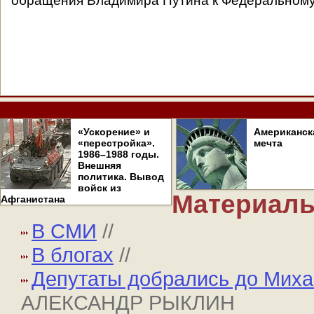
обращения Владимира Путина к Федеральному
«Ускорение» и
Американск
«перестройка».
мечта
1986–1988 годы.
Внешняя
политика. Вывод
войск из
Материалы
Афганистана
В СМИ
//
В блогах
//
Депутаты добрались до Михаи
АЛЕКСАНДР РЫКЛИН