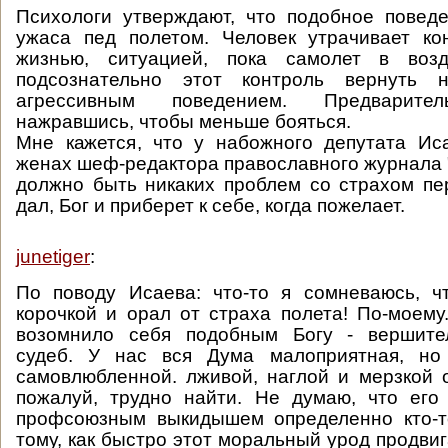
Психологи утверждают, что подобное повед
ужаса пед полетом. Человек утрачивает ко
жизнью, ситуацией, пока самолет в возд
подсознательно этот контроль вернуть н
агрессивным поведением. Предварител
нажравшись, чтобы меньше бояться.
Мне кажется, что у набожного депутата Ис
женах шеф-редактора православного журнала 
должно быть никаких проблем со страхом пе
дал, Бог и приберет к себе, когда пожелает.
junetiger
:
По поводу Исаева: что-то я сомневаюсь, ч
корочкой и орал от страха полета! По-моему
возомнило себя подобным Богу - вершите
судеб. У нас вся Дума малоприятная, но
самовлюбленной. лживой, наглой и мерзкой 
пожалуй, трудно найти. Не думаю, что его
профсоюзным выкидышем определенно кто-то
тому, как быстро этот моральный урод продви