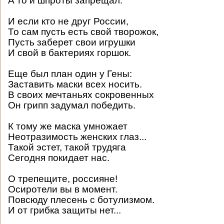
А то и шпроты запрещал.
И если кто не друг России,
То сам пусть есть свой творожок,
Пусть заберет свои игрушки
И свой в бактериях горшок.
Еще был план один у Гены:
Заставить маски всех носить.
В своих мечтаньях сокровенных
Он грипп задумал победить.
К тому же маска умножает
Неотразимость женских глаз...
Такой эстет, такой трудяга
Сегодня покидает нас.
О трепещите, россияне!
Осиротели вы в момент.
Повсюду плесень с ботулизмом.
И от грибка защиты нет...