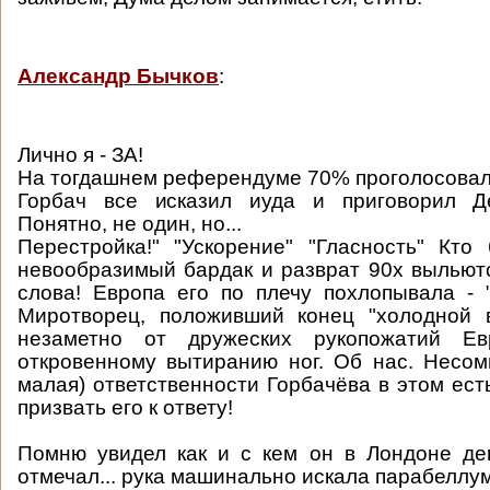
Александр Бычков
:
Лично я - ЗА!
На тогдашнем референдуме 70% проголосовали
Горбач все исказил иуда и приговорил Де
Понятно, не один, но...
Перестройка!" "Ускорение" "Гласность" Кто
невообразимый бардак и разврат 90х выльют
слова! Европа его по плечу похлопывала - "
Миротворец, положивший конец "холодной
незаметно от дружеских рукопожатий Е
откровенному вытиранию ног. Об нас. Несом
малая) ответственности Горбачёва в этом есть
призвать его к ответу!
Помню увидел как и с кем он в Лондоне де
отмечал... рука машинально искала парабеллум.