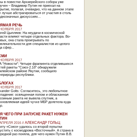
ы в повестке Архиерейского собора уже
учен – Владимир Путин не приехал на
рытие, полагая, очевидно, что на данном этапе
 лучше абстрагироваться от участия в столь
днозначных дискуссиях...
ЯМАЯ РЕЧЬ
 НОЯБРЯ 2017
ргей Цыпляев: На неудачи в космической
асти влияют четыре отдельных фактора. Во-
вых, она стала проигрывать по
влекательности для специалистов из целого
а сфер...
СМИ
 НОЯБРЯ 2017
А "Новости": Четыре фрагмента отделившихся
тей ракеты "Союз-2.1б" обнаружили
Вилюйском районе Якутии, сообщило
нприроды республики.
БЛОГАХ
 НОЯБРЯ 2017
xander Golts: Согласитесь, это любопытное
впадение: освященная попом и обласканная
озиным ракета не вывела спутник, а
охновляемая идеей чучхе МБР долетела куда
до.
Я ЧЕГО ПРИ ЗАПУСКЕ РАКЕТ НУЖЕН
ТИН
АЛЕКСАНДР ГОЛЬЦ
 АПРЕЛЯ 2016 //
ету «Союз» удалось со второй попытки
устить с космодрома «Восточный». А страна в
редной раз поняла, для чего нужен Путин В.В.