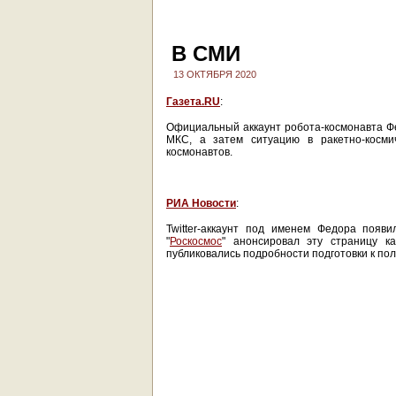
В СМИ
13 ОКТЯБРЯ 2020
Газета.RU
:
Официальный аккаунт робота-космонавта Фед
МКС, а затем ситуацию в ракетно-космич
космонавтов.
РИА Новости
:
Twitter-аккаунт под именем Федора появи
"
Роскосмос
" анонсировал эту страницу к
публиковались подробности подготовки к пол