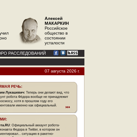
Алексей
МАКАРКИН
Российское
учил
общество в
орно
состоянии
усталости
РО РАССЛЕДОВАНИЙ
07 августа 2026 г.
ЯМАЯ РЕЧЬ:
им Лукашевич
: Теперь они делают вид, что
аунт робота Фёдора вообще не принадлежит
космосу, хотя в прошлом году его
зентовали именно как официальный.
СМИ:
ета.RU
: Официальный аккаунт робота-
монавта Федора в Twitter, в котором он
ментировал... ситуацию в ракетно-