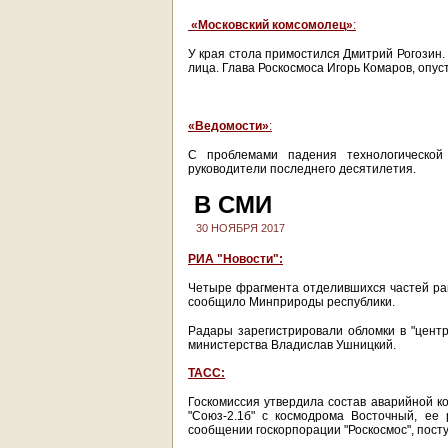
«
Московский комсомолец»
:
У края стола примостился Дмитрий Рогозин.
лица. Глава Роскосмоса Игорь Комаров, опус
«Ведомости»
:
С проблемами падения технологической
руководители последнего десятилетия.
В СМИ
30 НОЯБРЯ 2017
РИА "Новости":
Четыре фрагмента отделившихся частей рак
сообщило Минприроды республики.
Радары зарегистрировали обломки в "цент
министерства Владислав Ушницкий.
ТАСС:
Госкомиссия утвердила состав аварийной к
"Союз-2.1б" с космодрома Восточный, ее
сообщении госкорпорации "Роскосмос", пост