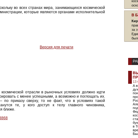
кос
оск
скольку во всех странах мира, занимающихся космической
министрации, которые являются органами исполнительной
В 
Кир
пра
за 
Еди
был
Версия для печати
РА
ВЫ
ПР
13
А в
ду
й космической отрасли в рыночных условиях должно идти
пон
рировать с менее успешными, а возможно и поглощать их.
пр
— по приказу сверху, то не факт, что в условиях такой
Рос
Ал
нутся те, у кого доступ к телу главного чиновника,
под
я ближе.
Фед
кос
13868
ста
бук
в T
вре
Был