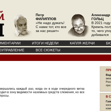
Петр
Александр
ФИЛИППОВ
ГОЛЬЦ
«Не надо думать!
В 2021 году
С нами тот, кто все
Кремль пол
за нас решит»
то, чего уп
добивался
ММЕНТАРИИ
ИТОГИ НЕДЕЛИ
КАПЛЯ ЖЕЛЧИ
БЮ
ОУПРАВЛЕНИЕ
ВСЕ СЮЖЕТЫ
ПР
Вад
акк
Рос
пре
вершались каждый раз, когда он в ходе очередного витка
ходил в зону видимости наземных средств слежения, но все
апросы.
В 
Газ
кос
ком