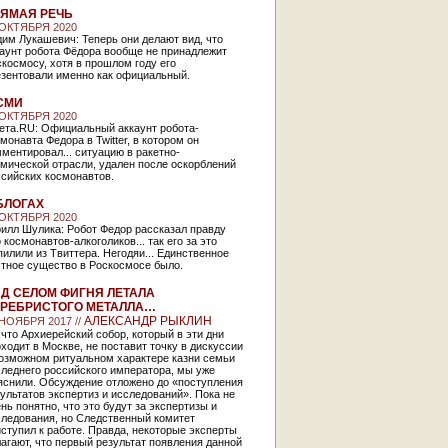
ЯМАЯ РЕЧЬ
 ОКТЯБРЯ 2020
им Лукашевич: Теперь они делают вид, что
каунт робота Фёдора вообще не принадлежит
космосу, хотя в прошлом году его
езентовали именно как официальный.
СМИ
 ОКТЯБРЯ 2020
зета.RU: Официальный аккаунт робота-
монавта Федора в Twitter, в котором он
ментировал... ситуацию в ракетно-
мической отрасли, удален после оскорблений
ссийских космонавтов.
БЛОГАХ
 ОКТЯБРЯ 2020
илл Шулика: Робот Федор рассказал правду
 космонавтов-алкоголиков... так его за это
илили из Твиттера. Негодяи... Единственное
стное существо в Роскосмосе было.
Д СЕЛОМ ФИГНЯ ЛЕТАЛА
РЕБРИСТОГО МЕТАЛЛА…
АЛЕКСАНДР РЫКЛИН
 НОЯБРЯ 2017 //
 что Архиерейский собор, который в эти дни
ходит в Москве, не поставит точку в дискуссии
возможном ритуальном характере казни семьи
леднего российского императора, мы уже
яснили. Обсуждение отложено до «поступления
ультатов экспертиз и исследований». Пока не
нь понятно, что это будут за экспертизы и
следования, но Следственный комитет
ступил к работе. Правда, некоторые эксперты
агают, что первый результат появления данной