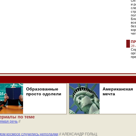
Он
и 
сле
стр
пол
Бла
все
бе
кор
чег
ПР
28
Сер
орг
пре
Образованные
Американская
просто одолели
мечта
ериалы по теме
ямая речь
//
мом космосе случились неполадки
// АЛЕКСАНДР ГОЛЬЦ