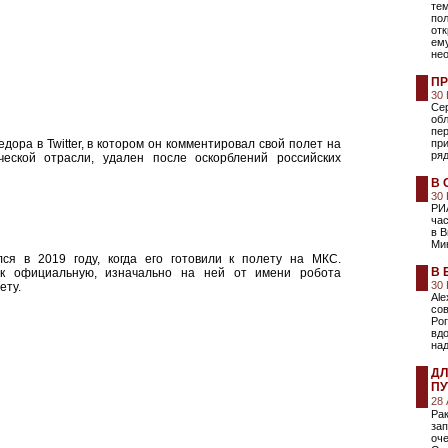
тем
пол
отк
ему
нео
ПР
30
Се
обл
пер
ора в Twitter, в котором он комментировал свой полет на
при
ряд
еской отрасли, удален после оскорблений российских
В 
30
РИ
час
в 
Ми
лся в 2019 году, когда его готовили к полету на МКС.
В 
ак официальную, изначально на ней от имени робота
30
ету.
Ale
со
Рог
вд
на
ДЛ
ПУ
28
Рак
зап
оче