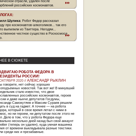
мической отрасли, удален после
орблений российских космонавтов.
БЛОГАХ:
илл Шулика
: Робот Федор рассказал
вду про космонавтов-алкоголиков... так его
это выпилили из Твиттера. Негодяи...
нственное честное существо в Роскосмосе
о.
НЕЕ В СЮЖЕТЕ
ДВИГАЮ РОБОТА ФЕДОРА В
ЕЗИДЕНТЫ РОССИИ!
АЛЕКСАНДР РЫКЛИН
 ОКТЯБРЯ 2020 //
ы говорите, нет сейчас хороших
хоподъемных новостей. Так вот же! В минувший
едельник стало известно, что двое
ославленных российских космонавтов, героев
сии и даже нынче депутатов Госдумы,
ександр Самокутяев и Максим Сураев решили
ать в суд на гаджет. А точнее — на робота
ора, который в свое время летал с ними в
мос, но ни героем, ни депутатом после этого не
л. Дело в том, что у робота Федора еще
вально несколько дней назад был свой аккаунт
witter (теперь он удален), куда умная машинка
мя от времени выкладывала разные текстики.
и среди них и презабавные.