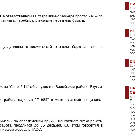
ПР
13
Вад
ак
 На ответственном за старт вице-премьере просто не было
Рос
тив глаза, перебирал лежащие перед ним бумаги.
пр
В 
13
Га
кос
ком
 дисциплины в космической отрасли борются все ее
кос
ро
В 
13
Кир
про
вып
че
еты "Союз-2.1б" обнаружили в Вилюйском районе Якутии,
НА
СЕ
30
ре района падения РП 985", отметил главный специалист
То,
про
о 
пос
вы
рез
омиссии по определению причин нештатного пуска ракеты
оче
 работа продлится до 15 декабря. Об этом говорится в
ис
упившем в среду в ТАСС.
при
пол