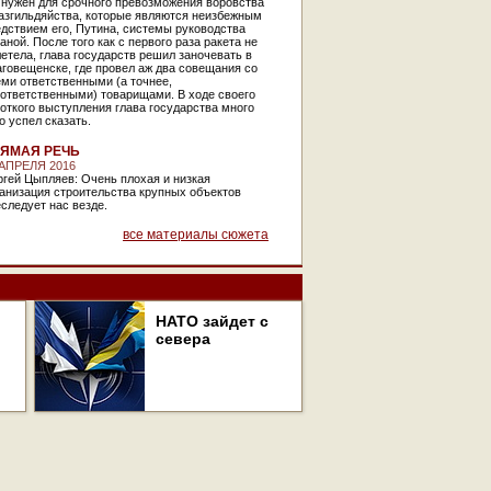
 нужен для срочного превозможения воровства
разгильдяйства, которые являются неизбежным
дствием его, Путина, системы руководства
аной. После того как с первого раза ракета не
етела, глава государств решил заночевать в
говещенске, где провел аж два совещания со
ми ответственными (а точнее,
зответственными) товарищами. В ходе своего
откого выступления глава государства много
о успел сказать.
ЯМАЯ РЕЧЬ
 АПРЕЛЯ 2016
гей Цыпляев: Очень плохая и низкая
анизация строительства крупных объектов
следует нас везде.
все материалы сюжета
НАТО зайдет с
севера