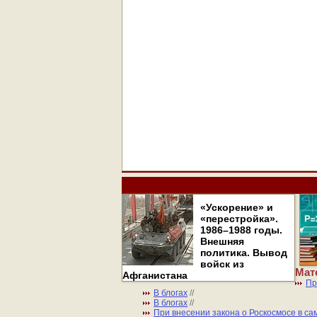
«Ускорение» и
«перестройка».
1986–1988 годы.
Внешняя
политика. Вывод
войск из
Мат
Афганистана
Пр
В блогах
//
В блогах
//
При внесении закона о Роскосмосе в са