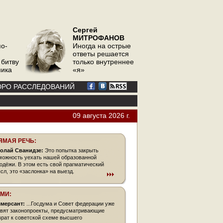
Сергей
МИТРОФАНОВ
по-
Иногда на острые
ответы решается
 битву
только внутреннее
ника
«я»
РО РАССЛЕДОВАНИЙ
09 августа 2026 г.
ЯМАЯ РЕЧЬ:
олай Сванидзе:
Это попытка закрыть
можность уехать нашей образованной
одёжи. В этом есть свой прагматический
сл, это «заслонка» на выезд.
СМИ:
мерсант:
...Госдума и Совет федерации уже
овят законопроекты, предусматривающие
врат к советской схеме высшего