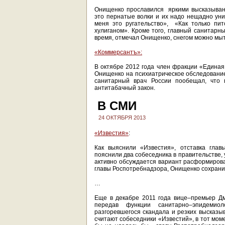
Онищенко прославился яркими высказыван
это пернатые волки и их надо нещадно уни
меня это ругательство», «Как только пи
хулиганом». Кроме того, главный санитарны
время, отмечал Онищенко, снегом можно мы
«Коммерсантъ»:
В октябре 2012 года член фракции «Едина
Онищенко на психиатрическое обследование
санитарный врач России пообещал, что 
антитабачный закон.
В СМИ
24 ОКТЯБРЯ 2013
«Известия»
:
Как выяснили «Известия», отставка глав
пояснили два собеседника в правительстве,
активно обсуждается вариант расформирован
главы Роспотребнадзора, Онищенко сохранит
…
Еще в декабре 2011 года вице–премьер Дм
передав функции санитарно–эпидемиол
разгоревшегося скандала и резких высказы
считают собеседники «Известий», в тот мом