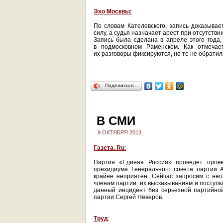
Эхо Москвы:
По словам Кателевского, запись доказывае
силу, а судья назначает арест при отсутстви
Запись была сделана в апреле этого года,
в подмосковном Раменском. Как отмечае
их разговоры фиксируются, но те не обратил
Поделиться…
В СМИ
9 ОКТЯБРЯ 2013
Газета. Ru
:
Партия «Единая Россия» проведет прове
президиума Генерального совета партии 
крайне неприятен. Сейчас запросим с не
членам партии, их высказываниям и поступк
данный инцидент без серьезной партийной
партии Сергей Неверов.
Труд
: