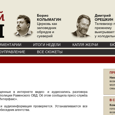
Борис
Дмитрий
КОЛЫМАГИН
ОРЕШКИН
Церковь как
Телевизор 
заповедник
прежнему
обрядов и
выигрывает
суеверий
у холодиль
ММЕНТАРИИ
ИТОГИ НЕДЕЛИ
КАПЛЯ ЖЕЛЧИ
БЮ
ОУПРАВЛЕНИЕ
ВСЕ СЮЖЕТЫ
ПР
Ник
воз
мол
смы
щенные в интернете видео- и аудиозапись разговора
 полиции Раменского ОВД. Об этом сообщила пресс-служба
Интерфакс».
В 
Ком
и аудиоинформация проверяется. Устанавливаются все
гот
беседник агентства.
воз