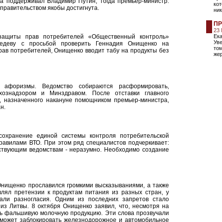
ра поддерживал Владимир Путин, тогда премьер-министр.
ко
правительством якобы достигнута.
ни
ПР
23
защиты прав потребителей «Общественный контроль»
Ека
Ув
едеву с просьбой проверить Геннадия Онищенко на
том
ав потребителей, Онищенко вводит табу на продукты без
жер
о афоризмы. Ведомство собираются расформировать,
хознадзором и Минздравом. После отставки главного
, назначенного накануне помощником премьер-министра,
н.
сохранение единой системы контроля потребительской
равилами ВТО. При этом ряд специалистов подчеркивает:
ствующим ведомствам - неразумно. Необходимо создание
Онищенко прославился громкими высказываниями, а также
лял претензии к продуктам питания из разных стран, у
али разногласия. Одним из последних запретов стало
из Литвы. 8 октября Онищенко заявил, что, несмотря на
ть фальшивую молочную продукцию. Эти слова прозвучали
о может заблокировать железнодорожное и автомобильное