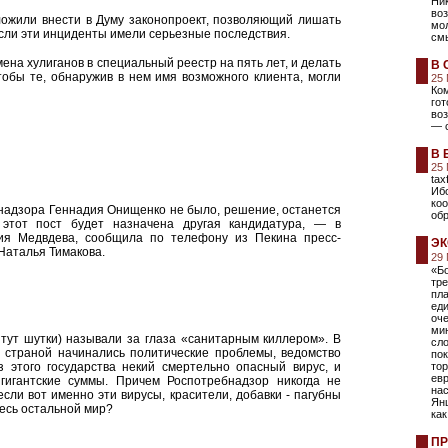
Ник
во
ожили внести в Думу законопроект, позволяющий лишать
мол
сли эти инциденты имели серьезные последствия.
смы
ена хулиганов в специальный реестр на пять лет, и делать
В 
тобы те, обнаружив в нем имя возможного клиента, могли
25
Ком
го
воз
— 
В 
25
tax
Иб
коо
надзора Геннадия Онищенко не было, решение, останется
обр
этот пост будет назначена другая кандидатура, — в
ия Медвдева, сообщила по телефону из Пекина пресс-
ЭК
Наталья Тимакова.
29
«Б
тр
пла
еди
оч
мин
 тут шутки) называли за глаза «санитарным киллером». В
сл
то страной начинались политические проблемы, ведомство
пок
 этого государства некий смертельно опасный вирус, и
тор
евр
гигантские суммы. Причем Роспотребнадзор никогда не
на
если вот именно эти вирусы, красители, добавки - пагубны
Янш
 весь остальной мир?
как
ПР