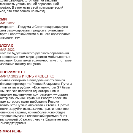
олай Сванидзе: Это попытка закрыть
зможность уехать нашей образованной
одёжи. В этом есть свой прагматический
сл, это «заслонка» на выезд.
СМИ
 МАЯ 2022
мерсант: ...Госдума и Совет федерации уже
товят законопроекты, предусматривающие
врат к советской схеме высшего образования
специалитету.
БЛОГАХ
 МАЯ 2022
free: Не будет никакого русского образования.
о в современном мире ценится мобильность и
перация. Если такой возможности нет, то такое
азование никому не нужно.
СПЕРИМЕНТ Z
ИГОРЬ ЯКОВЕНКО
 МАРТА 2022 //
ольшая семерка» в понедельник отклонила
ебование президента России Владимира Путина
тить за газ в рублях. «Все министры G7 были
ны, что это является односторонним и
евидным нарушением контрактов», — сказал
истр экономики Германии Роберт Хабек, по
овам которого само требование России
азало, что Путина «прижали к стене». Против
говли за рубли высказались практически все
опейские страны, но наиболее ясно общее
строение выразил словенский премьер Янез
а, который объяснил, что «в Европе не знают,
 выглядят рубли».
ЯМАЯ РЕЧЬ