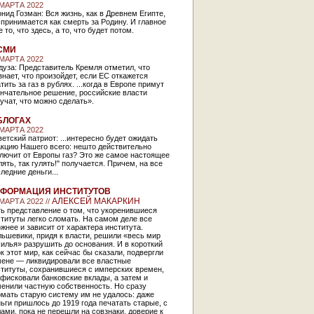
 МАРТА 2022
нид Гозман: Вся жизнь, как в Древнем Египте,
принимается как смерть за Родину. И главное
е то, что здесь, а то, что будет потом.
СМИ
 МАРТА 2022
уза: Представитель Кремля отметил, что
знает, что произойдет, если ЕС откажется
тить за газ в рублях. ...когда в Европе примут
ончательное решение, российские власти
учат, что можно сделать».
БЛОГАХ
 МАРТА 2022
етский патриот: ...интересно будет ожидать
акцию Нашего всего: нешто действительно
лючит от Европы газ? Это же самое настоящее
лять, так гулять!" получается. Причем, на все
ледние деньги...
ФОРМАЦИЯ ИНСТИТУТОВ
АЛЕКСЕЙ МАКАРКИН
 МАРТА 2022 //
ь представление о том, что укоренившиеся
титуты легко сломать. На самом деле все
жнее и зависит от характера института.
ьшевики, придя к власти, решили «весь мир
илья» разрушить до основания. И в короткий
к этот мир, как сейчас бы сказали, подвергли
мене — ликвидировали все властные
ституты, сохранившиеся с имперских времен,
фисковали банковские вклады, а затем и
енили частную собственность. Но сразу
мать старую систему им не удалось: даже
ьги пришлось до 1919 года печатать старые, с
ами, пока не перешли на совзнаки, доверие к