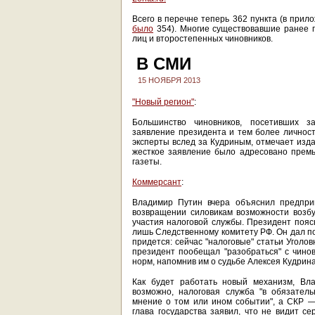
Всего в перечне теперь 362 пункта (в прил
было
354). Многие существовавшие ранее 
лиц и второстепенных чиновников.
В СМИ
15 НОЯБРЯ 2013
"Новый регион"
:
Большинство чиновников, посетивших з
заявление президента и тем более личность
эксперты вслед за Кудриным, отмечает изда
жесткое заявление было адресовано премь
газеты.
Коммерсант
:
Владимир Путин вчера объяснил предпри
возвращении силовикам возможности возб
участия налоговой службы. Президент пояс
лишь Следственному комитету РФ. Он дал по
придется: сейчас "налоговые" статьи Уголов
президент пообещал "разобраться" с чино
норм, напомнив им о судьбе Алексея Кудрина
Как будет работать новый механизм, Вла
возможно, налоговая служба "в обязател
мнение о том или ином событии", а СКР 
глава государства заявил, что не видит с