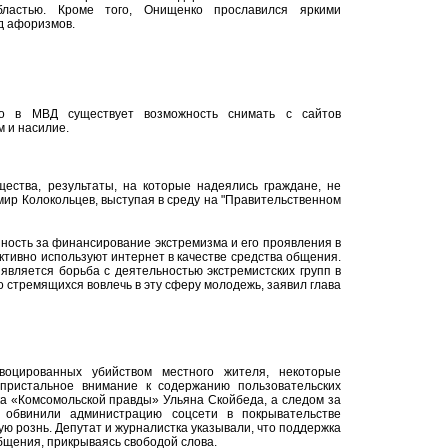
бластью. Кроме того, Онищенко прославился яркими
д афоризмов.
то в МВД существует возможность снимать с сайтов
 и насилие.
ства, результаты, на которые надеялись граждане, не
мир Колокольцев, выступая в среду на "Правительственном
нность за финансирование экстремизма и его проявления в
тивно используют интернет в качестве средства общения.
является борьба с деятельностью экстремистских групп в
о стремящихся вовлечь в эту сферу молодежь, заявил глава
воцированных убийством местного жителя, некоторые
пристальное внимание к содержанию пользовательских
ка «Комсомольской правды» Ульяна Скойбеда, а следом за
обвинили администрацию соцсети в покрывательстве
 рознь. Депутат и журналистка указывали, что поддержка
бщения, прикрываясь свободой слова.