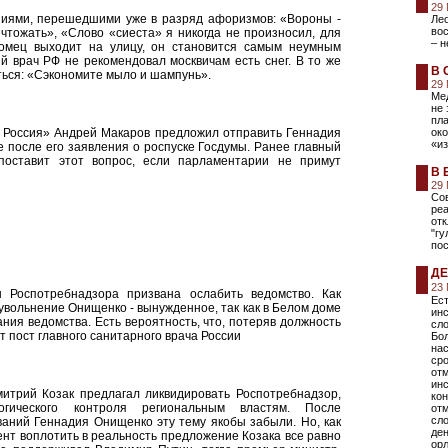
29
иями, перешедшими уже в разряд афоризмов: «Вороны -
Лео
вос
чтожать», «Слово «сиеста» я никогда не произносил, для
– н
томец выходит на улицу, он становится самым неумным
й врач РФ не рекомендовал москвичам есть снег. В то же
В 
ться: «Сэкономите мыло и шампунь».
29
Мед
не 
пла
я Россия» Андрей Макаров предложил отправить Геннадия
ок
«из
 после его заявления о роспуске Госдумы. Ранее главный
поставит этот вопрос, если парламентарии не примут
В 
29
Сов
ре
отк
"гу
пос
ДЕ
23
ы Роспотребнадзора призвана ослабить ведомство. Как
Ест
 увольнение Онищенко - вынужденное, так как в Белом доме
инс
ия ведомства. Есть вероятность, что, потеряв должность
сло
 пост главного санитарного врача России
Бол
нас
сро
от
ин
итрий Козак предлагал ликвидировать Роспотребнадзор,
кон
огического контроля региональным властям. После
отм
сло
ваний Геннадия Онищенко эту тему якобы забыли. Но, как
ден
ент воплотить в реальность предложение Козака все равно
орл