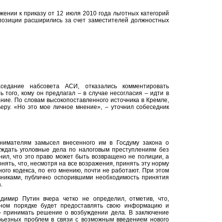
ожении к приказу от 12 июля 2010 года льготных категорий
позиции расширились за счет заместителей должностных
аседание набсовета АСИ, отказались комментировать
 того, кому он предлагал – в случае несогласия – идти в
ние. По словам высокопоставленного источника в Кремле,
еру. «Но это мое личное мнение», – уточнил собеседник
нимателям замысел внесенного им в Госдуму закона о
уждать уголовные дела по налоговым преступлениям без
нил, что это право может быть возвращено не полиции, а
нять, что, несмотря на все возражения, принять эту норму
ного кодекса, по его мнению, почти не работают. При этом
вниками, публично оспорившими необходимость принятия
.
димир Путин вчера четко не определил, отметив, что,
ьном порядке будет предоставлять свою информацию и
— принимать решение о возбуждении дела. В заключение
ерьезных проблем в связи с возможным введением нового