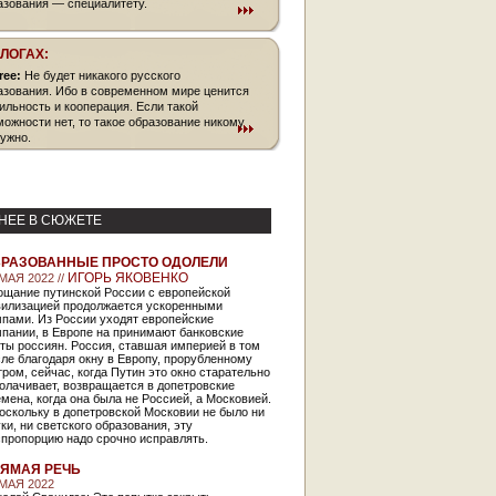
азования — специалитету.
БЛОГАХ:
free:
Не будет никакого русского
азования. Ибо в современном мире ценится
ильность и кооперация. Если такой
можности нет, то такое образование никому
нужно.
НЕЕ В СЮЖЕТЕ
РАЗОВАННЫЕ ПРОСТО ОДОЛЕЛИ
ИГОРЬ ЯКОВЕНКО
МАЯ 2022 //
ощание путинской России с европейской
вилизацией продолжается ускоренными
мпами. Из России уходят европейские
пании, в Европе на принимают банковские
ты россиян. Россия, ставшая империей в том
ле благодаря окну в Европу, прорубленному
ром, сейчас, когда Путин это окно старательно
олачивает, возвращается в допетровские
мена, когда она была не Россией, а Московией.
оскольку в допетровской Московии не было ни
ки, ни светского образования, эту
спропорцию надо срочно исправлять.
ЯМАЯ РЕЧЬ
 МАЯ 2022