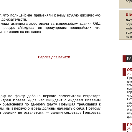
обр
В 
т, что полицейские применяли к нему грубую физическую
и доказательств.
tax
 когда активиста арестовали за видеосъёмку здания ОВД
обр
т ресурс «Медуза», он предупредил полицейских, что
моб
и внимания на его слова.
воз
не 
Версия для печати
РА
ОБ
25 
Пр
ци
те
ком
кар
чис
рку по факту дебоша первого заместителя секретаря
Пет
Андрея Исаева. «Для нас инцидент с Андреем Исаевым
зак
го объяснения по данному факту. Повышая требования к
вре
ам, мы в первую очередь должны начинать с себя. Поэтому
А п
 реакции не останется», — заявил секретарь Генсовета
нау
ди
ПР
25