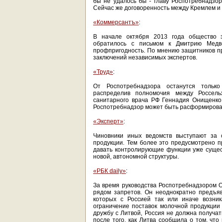
бы не удалось бы - главу Роспотребнадзо
Сейчас же договоренность между Кремлем и 
«Коммерсантъ»
:
В начале октября 2013 года общество 
обратилось с письмом к Дмитрию Медв
профпригодность. По мнению защитников пр
заключений независимых экспертов.
«Труд»
:
От Роспотребнадзора останутся тольк
распределив полномочия между Россель
санитарного врача РФ Геннадия Онищенко
Роспотребнадзор может быть расформирова
«Эксперт»
:
Чиновники иных ведомств выступают за 
продукции. Тем более это предусмотрено п
давать контролирующие функции уже суще
новой, автономной структуры.
«РБК daily»
:
За время руководства Роспотребнадзором 
рядом запретов. Он неоднократно предъяв
которых с Россией так или иначе возник
ограничение поставок молочной продукции 
дружбу с Литвой, Россия не должна получа
после того, как Литва сообщила о том, чт