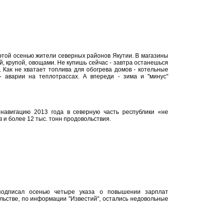
той осенью жители северных районов Якутии. В магазины
, крупой, овощами. Не купишь сейчас - завтра останешься
т. Как не хватает топлива для обогрева домов - котельные
- аварии на теплотрассах. А впереди - зима и "минус"
 навигацию 2013 года в северную часть республики «не
 и более 12 тыс. тонн продовольствия.
подписал осенью четыре указа о повышении зарплат
льстве, по информации "Известий", остались недовольные