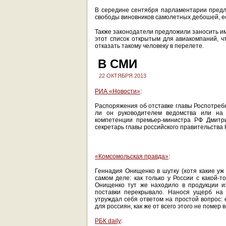
В середине сентября парламентарии предл
свободы виновников самолетных дебошей, е
Также законодатели предложили заносить им
этот список открытым для авиакомпаний, ч
отказать такому человеку в перелете.
В СМИ
22 ОКТЯБРЯ 2013
РИА «Новости»
:
Распоряжения об отставке главы Роспотреб
ли он руководителем ведомства или на 
компетенции премьер-министра РФ Дмитр
секретарь главы российского правительства 
«Комсомольская правда»
:
Геннадия Онищенко в шутку (хотя какие уж
самом деле: как только у России с какой-
Онищенко тут же находило в продукции из
поставки перекрывало. Нанося ущерб на 
утруждал себя ответом на простой вопрос: 
для россиян, как же от всего этого не помер
РБК daily
: