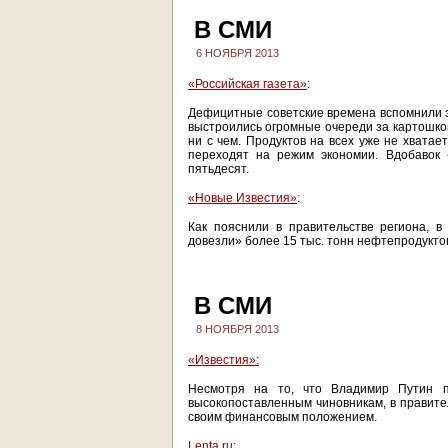
В СМИ
6 НОЯБРЯ 2013
«Российская газета»
:
Дефицитные советские времена вспомнили э
выстроились огромные очереди за картошкой
ни с чем. Продуктов на всех уже не хватае
переходят на режим экономии. Вдобавок 
пятьдесят.
«Новые Известия»
:
Как пояснили в правительстве региона, в
довезли» более 15 тыс. тонн нефтепродуктов
В СМИ
8 НОЯБРЯ 2013
«Известия»:
Несмотря на то, что Владимир Путин 
высокопоставленным чиновникам, в правите
своим финансовым положением.
Lenta.ru: