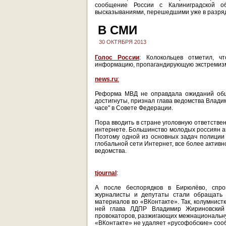
сообщение России с Калиниградской о
высказываниями, перешедшими уже в разря
В СМИ
30 ОКТЯБРЯ 2013
Голос России
: Колокольцев отметил, ч
информацию, пропагандирующую экстремизм
news.ru
:
Реформа МВД не оправдала ожиданий обще
достигнуты, признал глава ведомства Влади
часе" в Совете Федерации.
Пора вводить в стране уголовную ответстве
интернете. Большинство молодых россиян ак
Поэтому одной из основных задач полиции 
глобальной сети Интернет, все более активн
ведомства.
tjournal
:
А после беспорядков в Бирюлёво, спро
журналисты и депутаты стали обращать 
материалов во «ВКонтакте». Так, колумнист
ней глава ЛДПР Владимир Жириновский 
провокаторов, разжигающих межнациональную
«ВКонтакте» не удаляет «русофобские» соо