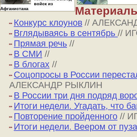
войск из
Материалы
Афганистана
Конкурс клоунов
// АЛЕКСАН
Вглядываясь в сентябрь
// 
Прямая речь
//
В СМИ
//
В блогах
//
Соцопросы в России переста
АЛЕКСАНДР РЫКЛИН
В России три дня подряд во
Итоги недели. Угадать, что б
Повторение пройденного
// 
Итоги недели. Веером от пуз