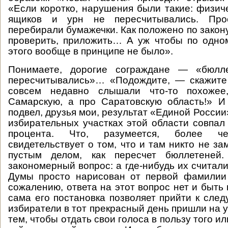
«Если коротко, нарушения были такие: физич
ящиков и урн не пересчитывались. Про
перебирали бумажечки. Как положено по закону
проверить, приложить… А уж чтобы по одно
этого вообще в принципе не было».
Понимаете, дорогие сограждане — «бюлл
пересчитывались»… «Подождите, — скажит
совсем недавно слышали что-то похожее
Самарскую, а про Саратовскую область!» И
подвел, друзья мои, результат «Единой России
избирательных участках этой области совпал
процента. Что, разумеется, более че
свидетельствует о том, что и там никто не з
пустым делом, как пересчет бюллетеней.
закономерный вопрос: а где-нибудь их считал
Думы просто нарисован от первой фамилии
сожалению, ответа на этот вопрос нет и быть
сама его постановка позволяет прийти к сл
избиратели в тот прекрасный день пришли на у
тем, чтобы отдать свои голоса в пользу того ил