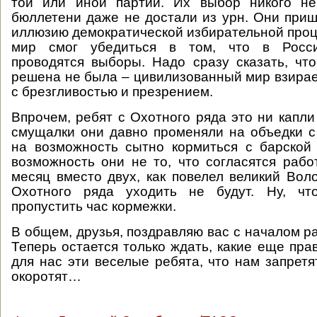
той или иной партии. Их выбор никого не
бюллетени даже не достали из урн. Они приш
иллюзию демократической избирательной проц
мир смог убедиться в том, что в Росси
проводятся выборы. Надо сразу сказать, чт
решена не была – цивилизованный мир взира
с брезгливостью и презрением.
Впрочем, ребят с Охотного ряда это ни капли
смущалки они давно променяли на объедки с 
на возможность сытно кормиться с барской
возможность они не то, что согласятся рабо
месяц вместо двух, как повелел великий Вол
Охотного ряда уходить не будут. Ну, чт
пропустить час кормежки.
В общем, друзья, поздравляю вас с началом р
Теперь остается только ждать, какие еще пра
для нас эти веселые ребята, что нам запретя
окоротят…