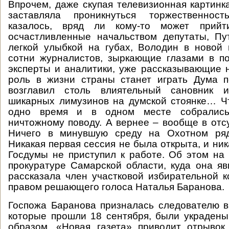
Впрочем, даже скупая телевизионная картинк
заставляла проникнуться торжественнос
казалось, вряд ли кому-то может прийт
осчастливленные начальством депутаты, Пу
легкой улыбкой на губах, Володин в новой 
сотни журналистов, зыркающие глазами в по
эксперты и аналитики, уже рассказывающие 
роль в жизни страны станет играть Дума п
возглавил столь влиятельный сановник 
шикарных лимузинов на думской стоянке… Ч
одно время и в одном месте собралис
ничтожному поводу. А вернее – вообще в отс
Ничего в минувшую среду на Охотном ряд
Никакая первая сессия не была открыта, и ни
Госдумы не приступил к работе. Об этом на
прокуратуре Самарской области, куда она яв
рассказала член участковой избирательной
правом решающего голоса Наталья Баранова.
Госпожа Баранова призналась следователю в
которые прошли 18 сентября, были украден
образом. «Новая газета» приводит отрывок