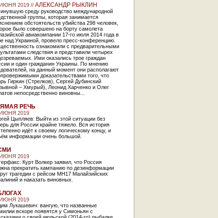
АЛЕКСАНДР РЫКЛИН
 ИЮНЯ 2019 //
минувшую среду руководство международной
дственной группы, которая занимается
снением обстоятельств убийства 298 человек,
торое было совершено на борту самолета
азийской авиакомпании 17-го июля 2014 года в
е над Украиной, провело пресс-конференцию.
щественность ознакомили с предварительными
ультатами следствия и представили четырех
дозреваемых. Ими оказались трое граждан
ссии и один гражданин Украины. По мнению
едователей, на данный момент они располагают
опровержимыми доказательствами того, что
рь Гиркин (Стрелков), Сергей Дубинский
зывной – Хмурый), Леонид Харченко и Олег
атов непосредственно виновны...
ЯМАЯ РЕЧЬ
 ИЮНЯ 2019
гей Цыпляев: Выйти из этой ситуации без
ерь для России крайне тяжело. Вся история
тепенно идёт к своему логическому концу, и
ъём информации очень большой.
СМИ
 ИЮНЯ 2019
ерфакс: Курт Волкер заявил, что Россия
лжна прекратить кампанию по дезинформации
круг трагедии с рейсом MH17 Малайзийских
алиний и наказать виновных.
БЛОГАХ
 ИЮНЯ 2019
дим Лукашевич: вангую, что названные
милии вскоре появятся у Симоньян с
сказами о своей июльской (2014-го) рыбалке