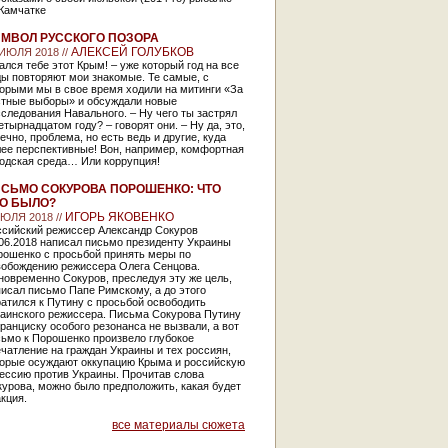
 Камчатке
МВОЛ РУССКОГО ПОЗОРА
АЛЕКСЕЙ ГОЛУБКОВ
 ИЮЛЯ 2018 //
ался тебе этот Крым! – уже который год на все
ы повторяют мои знакомые. Те самые, с
орыми мы в свое время ходили на митинги «За
стные выборы» и обсуждали новые
следования Навального. – Ну чего ты застрял
етырнадцатом году? – говорят они. – Ну да, это,
ечно, проблема, но есть ведь и другие, куда
лее перспективные! Вон, например, комфортная
родская среда… Или коррупция!
СЬМО СОКУРОВА ПОРОШЕНКО: ЧТО
О БЫЛО?
ИГОРЬ ЯКОВЕНКО
ИЮЛЯ 2018 //
ссийский режиссер Александр Сокуров
06.2018 написал письмо президенту Украины
рошенко с просьбой принять меры по
вобождению режиссера Олега Сенцова.
овременно Сокуров, преследуя эту же цель,
исал письмо Папе Римскому, а до этого
атился к Путину с просьбой освободить
раинского режиссера. Письма Сокурова Путину
ранциску особого резонанса не вызвали, а вот
сьмо к Порошенко произвело глубокое
чатление на граждан Украины и тех россиян,
торые осуждают оккупацию Крыма и российскую
ессию против Украины. Прочитав слова
урова, можно было предположить, какая будет
кция.
все материалы сюжета