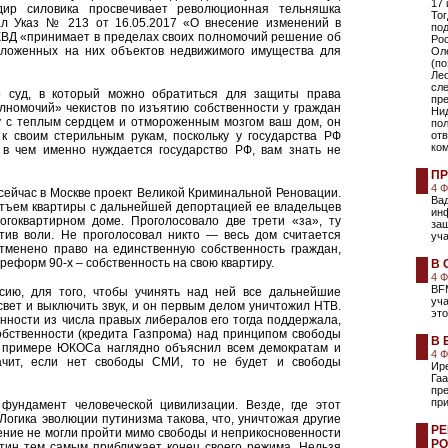
17 
дир силовика просвечивает революционная тельняшка
Тог
сал Указ № 213 от 16.05.2017 «О внесение изменений в
по
КВД «принимает в пределах своих полномочий решение об
Ро
положенных на них объектов недвижимого имущества для
Оле
(по
Лео
сле
о суд, в который можно обратиться для защиты права
пр
олномочий» чекистов по изъятию собственности у граждан
Нид
ку с теплым сердцем и отмороженным мозгом ваш дом, он
пол
к своим стерильным рукам, поскольку у государства РФ
отв
ком
 в чем именно нуждается государство РФ, вам знать не
ПР
4 
сейчас в Москве проект Великой Криминальной Реновации.
Ва
 отъем квартиры с дальнейшей депортацией ее владельцев
инф
огоквартирном доме. Проголосовало две трети «за», ту
защ
отив воли. Не проголосовал никто — весь дом считается
уча
тменено право на единственную собственность граждан,
реформ 90-х – собственность на свою квартиру.
В 
4 
BFM
сию, для того, чтобы учинять над ней все дальнейшие
уча
свет и выключить звук, и он первым делом уничтожил НТВ.
это
нности из числа правых либералов его тогда поддержала,
бственности (кредита Газпрома) над принципом свободы
В 
а примере ЮКОСа наглядно объяснил всем демократам и
4 
ачит, если нет свободы СМИ, то не будет и свободы
Ире
Гаа
пр
пр
 фундамент человеческой цивилизации. Везде, где этот
огика эволюции путинизма такова, что, уничтожая другие
РЕ
жение не могли пройти мимо свободы и неприкосновенности
РО
утин тем самым приближает конец своего режима. Нельзя