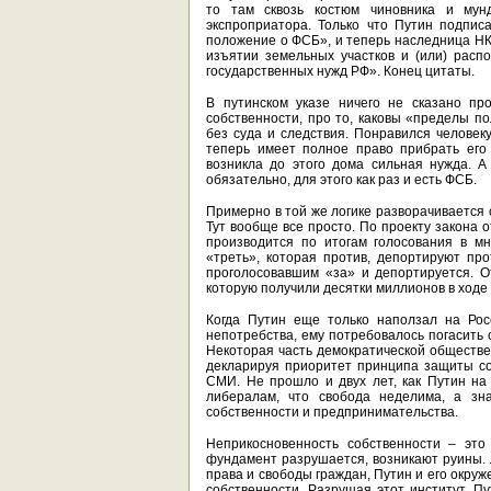
то там сквозь костюм чиновника и мун
экспроприатора. Только что Путин подпи
положение о ФСБ», и теперь наследница Н
изъятии земельных участков и (или) рас
государственных нужд РФ». Конец цитаты.
В путинском указе ничего не сказано пр
собственности, про то, каковы «пределы п
без суда и следствия. Понравился челове
теперь имеет полное право прибрать его 
возникла до этого дома сильная нужда. А
обязательно, для этого как раз и есть ФСБ.
Примерно в той же логике разворачивается 
Тут вообще все просто. По проекту закона
производится по итогам голосования в мн
«треть», которая против, депортируют пр
проголосовавшим «за» и депортируется. О
которую получили десятки миллионов в ходе 
Когда Путин еще только наползал на Рос
непотребства, ему потребовалось погасить 
Некоторая часть демократической обществе
декларируя приоритет принципа защиты со
СМИ. Не прошло и двух лет, как Путин н
либералам, что свобода неделима, а зн
собственности и предпринимательства.
Неприкосновенность собственности – это
фундамент разрушается, возникают руины. Л
права и свободы граждан, Путин и его окру
собственности. Разрушая этот институт, П