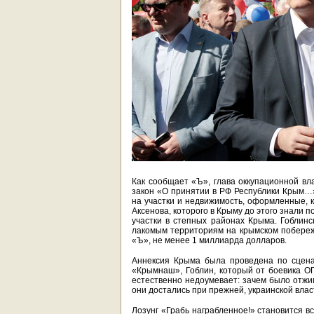
Как сообщает «Ъ», глава оккупационной вл
закон «О принятии в РФ Республики Крым…»
на участки и недвижимость, оформленные, к
Аксенова, которого в Крыму до этого знали
участки в степных районах Крыма. Гоблин
лакомым территориям на крымском побережь
«Ъ», не менее 1 миллиарда долларов.
Аннексия Крыма была проведена по сценар
«Крымнаш», Гоблин, который от боевика О
естественно недоумевает: зачем было отжим
они достались при прежней, украинской вла
Лозунг «Грабь награбленное!» становится в