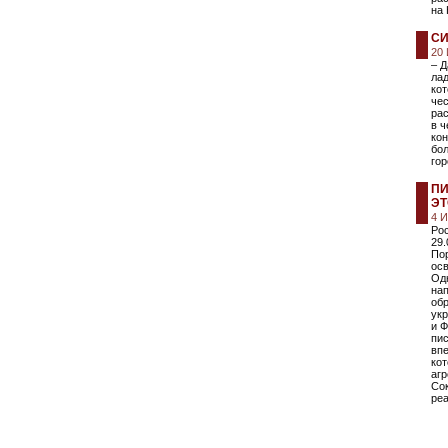
на
СИ
20
– Д
лад
кот
че
рас
в ч
кон
бо
го
ПИ
ЭТ
4 
Ро
29.
По
ос
Одн
нап
обр
ук
и Ф
пи
впе
ко
агр
Сок
реа