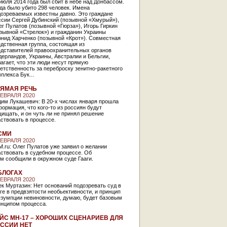
июля 2014 года был сбит в небе над Донбассом.
да было убито 298 человек. Имена
дозреваемых известны давно. Это граждане
ссии Сергей Дубинский (позывной «Хмурый»),
г Пулатов (позывной «Гюрза»), Игорь Гиркин
зывной «Стрелок») и гражданин Украины
нид Харченко (позывной «Крот»). Совместная
дственная группа, состоящая из
едставителей правоохранительных органов
ерландов, Украины, Австралии и Бельгии,
агает, что эти люди несут прямую
етственность за переброску зенитно-ракетного
плекса Бук...
ЯМАЯ РЕЧЬ
ФЕВРАЛЯ 2020
дим Лукашевич: В 20-х числах января прошла
ормация, что кого-то из россиян будут
ищать, и он чуть ли не принял решение
ствовать в процессе.
СМИ
ФЕВРАЛЯ 2020
.ru: Олег Пулатов уже заявил о желании
ствовать в судебном процессе. Об
м сообщили в окружном суде Гааги.
БЛОГАХ
ФЕВРАЛЯ 2020
к Муртазин: Нет оснований подозревать суд в
ге в предвзятости необьективности, и принцип
езумпции невиновности, думаю, будет базовым
инципом процесса.
ЙС МН-17 – ХОРОШИХ СЦЕНАРИЕВ ДЛЯ
ССИИ НЕТ