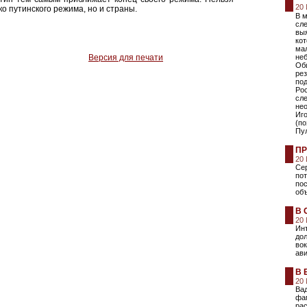
20
ко путинского режима, но и страны.
В 
сле
выя
ко
мал
Версия для печати
неб
Об
рез
по
Ро
сл
не
Иго
(по
Пул
ПР
20
Сер
пот
пос
об
В 
20
Инт
до
во
ави
В 
20
Ва
фа
рас