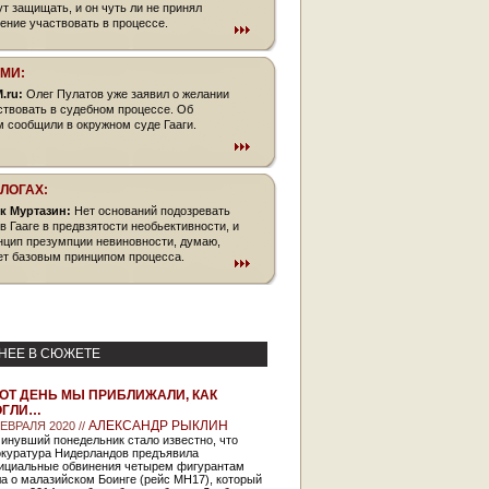
ут защищать, и он чуть ли не принял
ение участвовать в процессе.
СМИ:
.ru:
Олег Пулатов уже заявил о желании
ствовать в судебном процессе. Об
м сообщили в окружном суде Гааги.
БЛОГАХ:
к Муртазин:
Нет оснований подозревать
 в Гааге в предвзятости необьективности, и
нцип презумпции невиновности, думаю,
ет базовым принципом процесса.
НЕЕ В СЮЖЕТЕ
ОТ ДЕНЬ МЫ ПРИБЛИЖАЛИ, КАК
ОГЛИ…
АЛЕКСАНДР РЫКЛИН
ФЕВРАЛЯ 2020 //
инувший понедельник стало известно, что
окуратура Нидерландов предъявила
ициальные обвинения четырем фигурантам
а о малазийском Боинге (рейс MH17), который