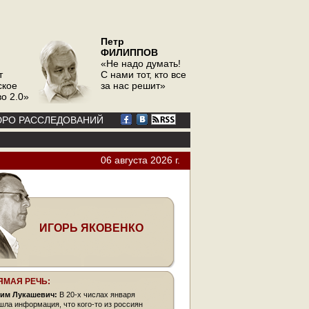
Петр
ФИЛИППОВ
«Не надо думать!
т
С нами тот, кто все
ское
за нас решит»
о 2.0»
РО РАССЛЕДОВАНИЙ
06 августа 2026 г.
ИГОРЬ ЯКОВЕНКО
ЯМАЯ РЕЧЬ:
им Лукашевич:
В 20-х числах января
шла информация, что кого-то из россиян