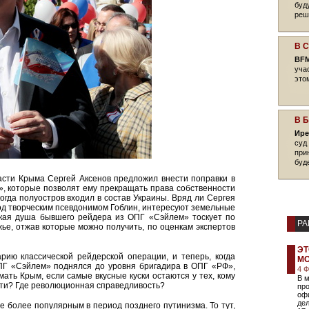
буд
реш
В 
BFM
уча
это
В 
Ире
суд
при
буд
асти Крыма Сергей Аксенов предложил внести поправки в
, которые позволят ему прекращать права собственности
огда полуостров входил в состав Украины. Вряд ли Сергея
 под творческим псевдонимом Гоблин, интересуют земельные
ская душа бывшего рейдера из ОПГ «Сэйлем» тоскует по
РА
е, отжав которые можно получить, по оценкам экспертов
ЭТ
ию классической рейдерской операции, и теперь, когда
М
ПГ «Сэйлем» поднялся до уровня бригадира в ОПГ «РФ»,
4 
ать Крым, если самые вкусные куски остаются у тех, кому
В м
сти? Где революционная справедливость?
пр
оф
дел
се более популярным в период позднего путинизма. То тут,