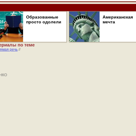
Образованные
Американская
просто одолели
мечта
ериалы по теме
ямая речь
//
ЕНКО