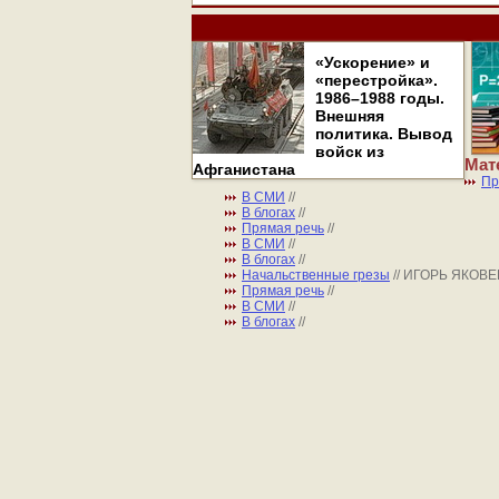
«Ускорение» и
«перестройка».
1986–1988 годы.
Внешняя
политика. Вывод
войск из
Мат
Афганистана
Пр
В СМИ
//
В блогах
//
Прямая речь
//
В СМИ
//
В блогах
//
Начальственные грезы
// ИГОРЬ ЯКОВ
Прямая речь
//
В СМИ
//
В блогах
//