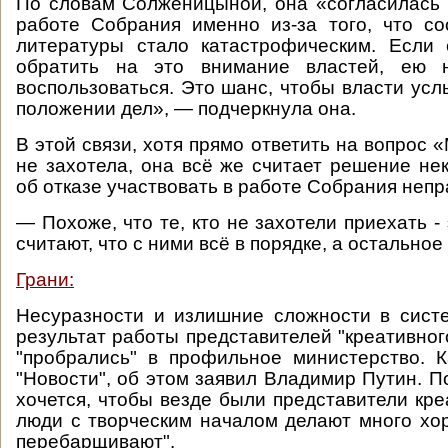
По словам Солженицыной, она «согласилась 
работе Собрания именно из-за того, что с
литературы стало катастрофическим. Если 
обратить на это внимание властей, ею н
воспользоваться. Это шанс, чтобы власти ус
положении дел», — подчеркнула она.
В этой связи, хотя прямо ответить на вопрос
не захотела, она всё же считает решение не
об отказе участвовать в работе Собрания неп
— Похоже, что те, кто не захотели приехать -
считают, что с ними всё в порядке, а остальное
Грани:
Несуразности и излишние сложности в сист
результат работы представителей "креативног
"пробрались" в профильное министерство. 
"Новости", об этом заявил Владимир Путин. П
хочется, чтобы везде были представители кре
люди с творческим началом делают много хор
перебарщивают".