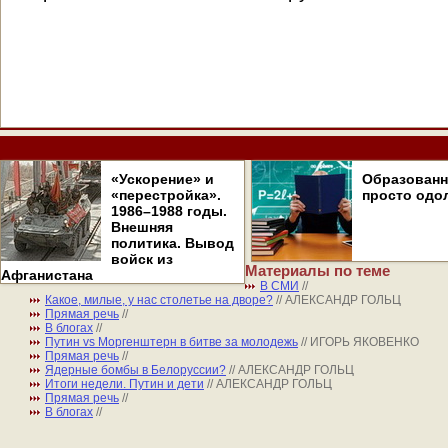
«Ускорение» и
Образован
«перестройка».
просто одо
1986–1988 годы.
Внешняя
политика. Вывод
войск из
Материалы по теме
Афганистана
В СМИ
//
Какое, милые, у нас столетье на дворе?
// АЛЕКСАНДР ГОЛЬЦ
Прямая речь
//
В блогах
//
Путин vs Моргенштерн в битве за молодежь
// ИГОРЬ ЯКОВЕНКО
Прямая речь
//
Ядерные бомбы в Белоруссии?
// АЛЕКСАНДР ГОЛЬЦ
Итоги недели. Путин и дети
// АЛЕКСАНДР ГОЛЬЦ
Прямая речь
//
В блогах
//