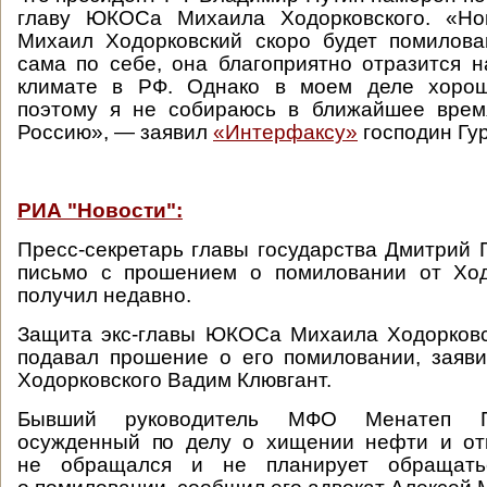
главу ЮКОСа Михаила Ходорковского. «Но
Михаил Ходорковский скоро будет помилова
сама по себе, она благоприятно отразится 
климате в РФ. Однако в моем деле хорош
поэтому я не собираюсь в ближайшее врем
Россию», — заявил
«Интерфаксу»
господин Гу
РИА "Новости":
Пресс-секретарь главы государства Дмитрий П
письмо с прошением о помиловании от Ход
получил недавно.
Защита экс-главы ЮКОСа Михаила Ходорковск
подавал прошение о его помиловании, заяв
Ходорковского Вадим Клювгант.
Бывший руководитель МФО Менатеп П
осужденный по делу о хищении нефти и от
не обращался и не планирует обращат