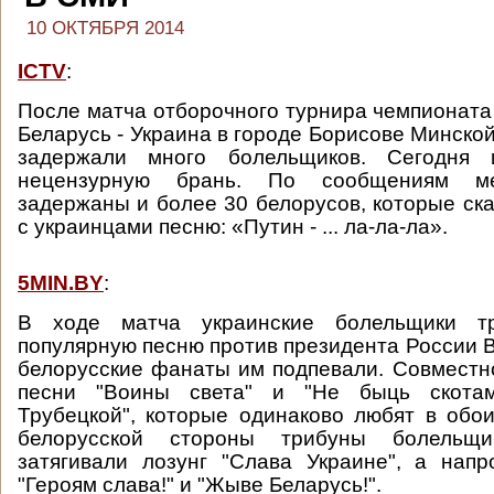
10 ОКТЯБРЯ 2014
ICTV
:
После матча отборочного турнира чемпионата
Беларусь - Украина в городе Борисове Минско
задержали много болельщиков. Сегодня
нецензурную брань. По сообщениям ме
задержаны и более 30 белорусов, которые ск
с украинцами песню: «Путин - ... ла-ла-ла».
5MIN.BY
:
В ходе матча украинские болельщики т
популярную песню против президента России 
белорусские фанаты им подпевали. Совмест
песни "Воины света" и "Не быць скотам
Трубецкой", которые одинаково любят в обои
белорусской стороны трибуны болельщи
затягивали лозунг "Слава Украине", а нап
"Героям слава!" и "Жыве Беларусь!".