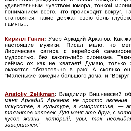
удивительным чувством юмора, тонкой ирон
пониманием всего, что происходит вокруг. Т
становятся, такие держат свою боль глубок
память…
Кирилл Ганин
:
Умер Аркадий Арканов. Как жа
настоящие мужики. Писал мало, но мет
Лирическая сатира с еврейской самоирон
мудростью, без какого-либо сионизма. Так
сейчас ох как не хватает! Думаю, только 
окажется обязательно в раю! А сколько е
"Маленькие комедии большого дома" и "Вокруг С
Anatoliy Zelikman
: Владимир Вишневский об 
меня Аркадий Арканов не просто явление
искусстве, в культуре, в юмористике, — э
талантов человек. Для меня это друг, с кот
кусок жизни, который, увы, так неожида
завершился."