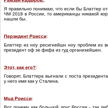
Рамзан Кадыров.
:
Я правильно понимаю, что если бы Блаттер о
ЧМ 2018 в России, то американцы никакой ко
нашли бы.
Перзидент Роисси
:
Блаттер из ноу ресигнейшн ноу проблем из ве
президент оф зе фифа из гуд организейшен.
Этот, как его?
:
Говорят, Блаттера выгнали с поста президент
у него имя как у Сталина.
Muд Роисси
:
Вот почему как большой друг России - так ли