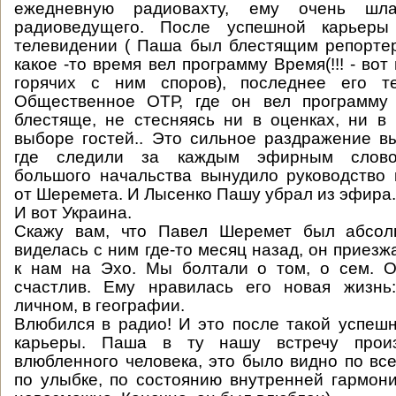
ежедневную радиовахту, ему очень шл
радиоведущего. После успешной карьер
телевидении ( Паша был блестящим репорте
какое -то время вел программу Время(!!! - вот
горячих с ним споров), последнее его т
Общественное ОТР, где он вел программу 
блестяще, не стесняясь ни в оценках, ни в
выборе гостей.. Это сильное раздражение в
где следили за каждым эфирным слово
большого начальства вынудило руководство 
от Шеремета. И Лысенко Пашу убрал из эфира.
И вот Украина.
Скажу вам, что Павел Шеремет был абсол
виделась с ним где-то месяц назад, он приезж
к нам на Эхо. Мы болтали о том, о сем. 
счастлив. Ему нравилась его новая жизнь
личном, в географии.
Влюбился в радио! И это после такой успеш
карьеры. Паша в ту нашу встречу произ
влюбленного человека, это было видно по все
по улыбке, по состоянию внутренней гармони