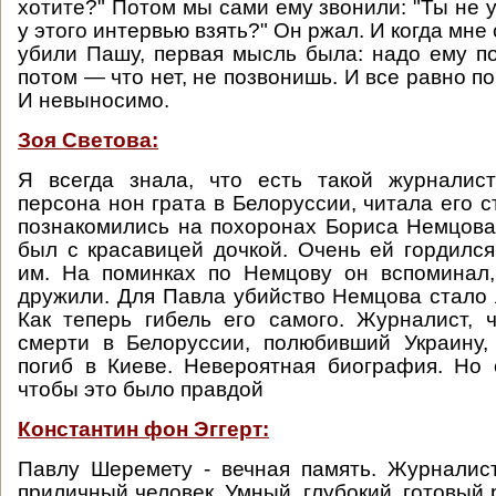
хотите?" Потом мы сами ему звонили: "Ты не 
у этого интервью взять?" Он ржал. И когда мне 
убили Пашу, первая мысль была: надо ему по
потом — что нет, не позвонишь. И все равно п
И невыносимо.
Зоя Светова:
Я всегда знала, что есть такой журналис
персона нон грата в Белоруссии, читала его с
познакомились на похоронах Бориса Немцова
был с красавицей дочкой. Очень ей гордился
им. На поминках по Немцову он вспоминал,
дружили. Для Павла убийство Немцова стало 
Как теперь гибель его самого. Журналист,
смерти в Белоруссии, полюбивший Украину,
погиб в Киеве. Невероятная биография. Но 
чтобы это было правдой
Константин фон Эггерт:
Павлу Шеремету - вечная память. Журналис
приличный человек. Умный, глубокий, готовый 