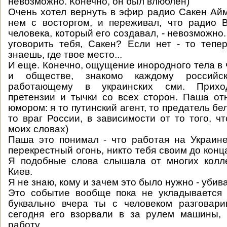
невозможно. Конечно, он был влюблен)
Очень хотел вернуть в эфир радио Сакен Айм
нем с восторгом, и переживал, что радио 
человека, который его создавал, - невозможно.
уговорить тебя, Сакен? Если нет - то тепе
знаешь, где твое место...
И еще. Конечно, ощущение инородного тела в 
и обществе, знакомо каждому российск
работающему в украинских сми. Прихо
претензии и тычки со всех сторон. Паша от
юмором: я то путинский агент, то предатель бе
то враг России, в зависимости от то того, ч
моих словах)
Паша это понимал - что работая на Украин
перекрестный огонь, никто тебя своим до конца
Я подобные слова слышала от многих колле
Киев.
Я не знаю, кому и зачем это было нужно - убив
Это событие вообще пока не укладывается 
буквально вчера ты с человеком разговари
сегодня его взорвали в за рулем машины, 
работу.