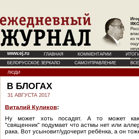
Иго
ЯК
Рос
вла
из т
ощу
неу
www.ej.ru
где 
ГЛАВНАЯ
КОММЕНТАРИИ
ИТОГ
про
БЕЛОРУССКОЕ ЗЕРКАЛО
САМОУПРАВЛЕНИЕ
ВС
инт
ЛЮДИ
В БЛОГАХ
31 АВГУСТА 2017
Виталий Куликов
:
Ну может хоть посадят. А то может как
"священник" подумает что астмы нет или алле
рака. Вот усыновит/удочерит ребёнка, а он тож