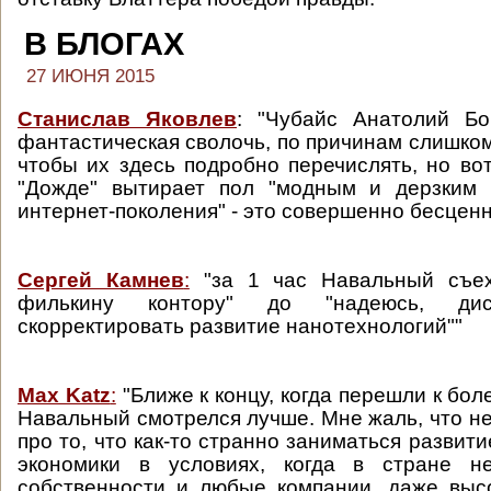
В БЛОГАХ
27 ИЮНЯ 2015
Станислав Яковлев
: "Чубайс Анатолий Бо
фантастическая сволочь, по причинам слишко
чтобы их здесь подробно перечислять, но вот
"Дожде" вытирает пол "модным и дерзким 
интернет-поколения" - это совершенно бесцен
Сергей Камнев
:
"за 1 час Навальный съех
филькину контору" до "надеюсь, дис
скорректировать развитие нанотехнологий""
Max Katz
:
"Ближе к концу, когда перешли к бо
Навальный смотрелся лучше. Мне жаль, что не
про то, что как-то странно заниматься разви
экономики в условиях, когда в стране н
собственности и любые компании, даже выс