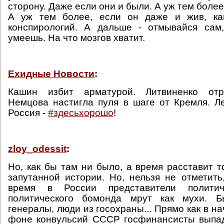
сторону. Даже если они и были. А уж тем более 
А уж тем более, если он даже и жив, ка
конспирологий. А дальше - отмывайся сам,
умеешь. На что мозгов хватит.
Ехидные Новости
:
Кашин избит арматурой. Литвиненко отр
Немцова настигла пуля в шаге от Кремля. Ле
Россия -
#здесьхорошо
!
zloy_odessit
:
Но, как бы там ни было, а время расставит то
запутанной истории. Но, нельзя не отметить
время в России представители полити
политического бомонда мрут как мухи. Б
генералы, люди из госохраны... Прямо как в нач
фоне конвульсий СССР госфинансисты выпад