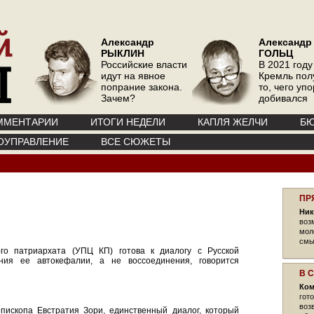
Александр
Александр
РЫКЛИН
ГОЛЬЦ
Российские власти
В 2021 году
идут на явное
Кремль пол
попрание закона.
то, чего уп
Зачем?
добивался
ММЕНТАРИИ
ИТОГИ НЕДЕЛИ
КАПЛЯ ЖЕЛЧИ
БЮ
ОУПРАВЛЕНИЕ
ВСЕ СЮЖЕТЫ
ПР
Ник
воз
мол
смы
ого патриархата (УПЦ КП) готова к диалогу с Русской
ния ее автокефалии, а не воссоединения, говорится
В 
Ком
гот
воз
пископа Евстратия Зори, единственный диалог, который