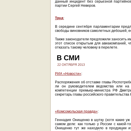
данный инцидент без серьезной партийной
партии Сергей Неверов.
Труд
:
В середине сентября парламентарии предл
свободы виновников самолетных дебошей, е
Также законодатели предложили заносить им
этот список открытым для авиакомпаний, ч
отказать такому человеку в перелете.
В СМИ
22 ОКТЯБРЯ 2013
РИА «Новости»
:
Распоряжения об отставке главы Роспотреб
ли он руководителем ведомства или на 
компетенции премьер-министра РФ Дмитр
секретарь главы российского правительства 
«Комсомольская правда»
:
Геннадия Онищенко в шутку (хотя какие уж
самом деле: как только у России с какой-
Онищенко тут же находило в продукции из