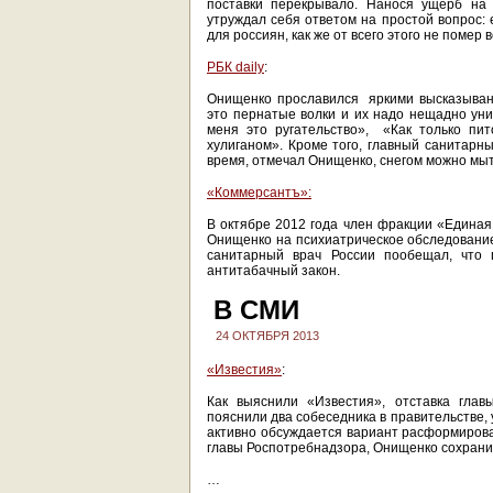
поставки перекрывало. Нанося ущерб на 
утруждал себя ответом на простой вопрос: 
для россиян, как же от всего этого не помер
РБК daily
:
Онищенко прославился яркими высказыван
это пернатые волки и их надо нещадно уни
меня это ругательство», «Как только пи
хулиганом». Кроме того, главный санитарны
время, отмечал Онищенко, снегом можно мы
«Коммерсантъ»:
В октябре 2012 года член фракции «Едина
Онищенко на психиатрическое обследование
санитарный врач России пообещал, что 
антитабачный закон.
В СМИ
24 ОКТЯБРЯ 2013
«Известия»
:
Как выяснили «Известия», отставка глав
пояснили два собеседника в правительстве,
активно обсуждается вариант расформирован
главы Роспотребнадзора, Онищенко сохранит
…