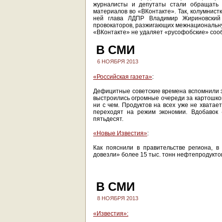
журналисты и депутаты стали обращать 
материалов во «ВКонтакте». Так, колумнист
ней глава ЛДПР Владимир Жириновский 
провокаторов, разжигающих межнациональную
«ВКонтакте» не удаляет «русофобские» соо
В СМИ
6 НОЯБРЯ 2013
«Российская газета»
:
Дефицитные советские времена вспомнили э
выстроились огромные очереди за картошкой
ни с чем. Продуктов на всех уже не хватае
переходят на режим экономии. Вдобавок 
пятьдесят.
«Новые Известия»
:
Как пояснили в правительстве региона, в
довезли» более 15 тыс. тонн нефтепродуктов
В СМИ
8 НОЯБРЯ 2013
«Известия»: