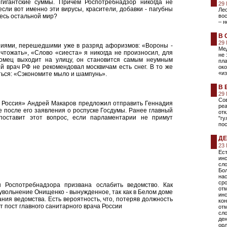
гигантские суммы. Причем Роспотребнадзор никогда не
29
если вот именно эти вирусы, красители, добавки - пагубны
Лео
 весь остальной мир?
вос
– н
В 
29
иями, перешедшими уже в разряд афоризмов: «Вороны -
Мед
чтожать», «Слово «сиеста» я никогда не произносил, для
не 
томец выходит на улицу, он становится самым неумным
пла
й врач РФ не рекомендовал москвичам есть снег. В то же
ок
«из
ться: «Сэкономите мыло и шампунь».
В 
29
Сов
я Россия» Андрей Макаров предложил отправить Геннадия
ре
 после его заявления о роспуске Госдумы. Ранее главный
отк
поставит этот вопрос, если парламентарии не примут
"гу
пос
ДЕ
23
Ест
инс
сло
Бол
нас
сро
ы Роспотребнадзора призвана ослабить ведомство. Как
от
 увольнение Онищенко - вынужденное, так как в Белом доме
ин
ия ведомства. Есть вероятность, что, потеряв должность
кон
 пост главного санитарного врача России
отм
сло
ден
орл