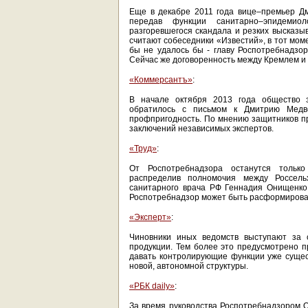
Еще в декабре 2011 года вице–премьер Дм
передав функции санитарно–эпидемиол
разгоревшегося скандала и резких высказы
считают собеседники «Известий», в тот мом
бы не удалось бы - главу Роспотребнадзо
Сейчас же договоренность между Кремлем и 
«Коммерсантъ»
:
В начале октября 2013 года общество 
обратилось с письмом к Дмитрию Медв
профпригодность. По мнению защитников пр
заключений независимых экспертов.
«Труд»
:
От Роспотребнадзора останутся тольк
распределив полномочия между Россель
санитарного врача РФ Геннадия Онищенко
Роспотребнадзор может быть расформирова
«Эксперт»
:
Чиновники иных ведомств выступают за 
продукции. Тем более это предусмотрено п
давать контролирующие функции уже суще
новой, автономной структуры.
«РБК daily»
:
За время руководства Роспотребнадзором 