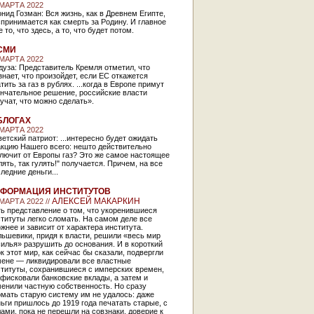
 МАРТА 2022
нид Гозман: Вся жизнь, как в Древнем Египте,
принимается как смерть за Родину. И главное
е то, что здесь, а то, что будет потом.
СМИ
 МАРТА 2022
уза: Представитель Кремля отметил, что
знает, что произойдет, если ЕС откажется
тить за газ в рублях. ...когда в Европе примут
ончательное решение, российские власти
учат, что можно сделать».
БЛОГАХ
 МАРТА 2022
етский патриот: ...интересно будет ожидать
акцию Нашего всего: нешто действительно
лючит от Европы газ? Это же самое настоящее
лять, так гулять!" получается. Причем, на все
ледние деньги...
ФОРМАЦИЯ ИНСТИТУТОВ
АЛЕКСЕЙ МАКАРКИН
 МАРТА 2022 //
ь представление о том, что укоренившиеся
титуты легко сломать. На самом деле все
жнее и зависит от характера института.
ьшевики, придя к власти, решили «весь мир
илья» разрушить до основания. И в короткий
к этот мир, как сейчас бы сказали, подвергли
мене — ликвидировали все властные
ституты, сохранившиеся с имперских времен,
фисковали банковские вклады, а затем и
енили частную собственность. Но сразу
мать старую систему им не удалось: даже
ьги пришлось до 1919 года печатать старые, с
ами, пока не перешли на совзнаки, доверие к