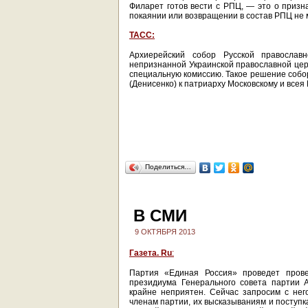
Филарет готов вести с РПЦ, — это о призн
покаянии или возвращении в состав РПЦ не 
ТАСС:
Архиерейский собор Русской православ
непризнанной Украинской православной церк
специальную комиссию. Такое решение соб
(Денисенко) к патриарху Московскому и всея
Поделиться…
В СМИ
9 ОКТЯБРЯ 2013
Газета. Ru
:
Партия «Единая Россия» проведет прове
президиума Генерального совета партии 
крайне неприятен. Сейчас запросим с не
членам партии, их высказываниям и поступк