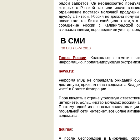
рядом запретов. Он неоднократно предъяв
которых с Россией так или иначе возник
ограничение поставок молочной продукции 
дружбу с Литвой, Россия не должна получа
после того, как Литва сообщила о том, чт
сообщение России с Калиниградской о
высказываниями, перешедшими уже в разря
В СМИ
30 ОКТЯБРЯ 2013
Голос России
: Колокольцев отметил, ч
информацию, пропагандирующую экстремизм
news.ru
:
Реформа МВД не оправдала ожиданий обще
достигнуты, признал глава ведомства Влади
часе" в Совете Федерации.
Пора вводить в стране уголовную ответстве
интернете. Большинство молодых россиян ак
Поэтому одной из основных задач полиции 
глобальной сети Интернет, все более активн
ведомства.
tjournal
:
А после беспорядков в Бирюлёво, спро