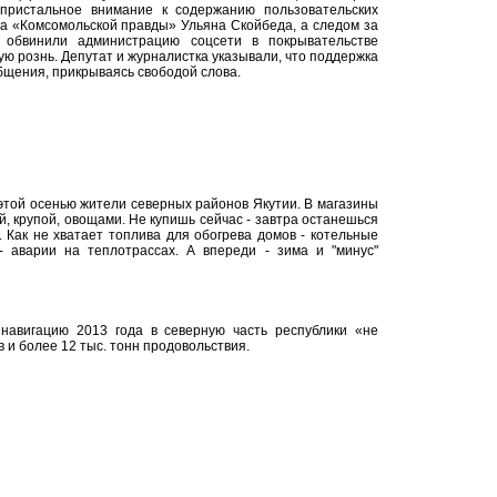
пристальное внимание к содержанию пользовательских
ка «Комсомольской правды» Ульяна Скойбеда, а следом за
обвинили администрацию соцсети в покрывательстве
 рознь. Депутат и журналистка указывали, что поддержка
бщения, прикрываясь свободой слова.
той осенью жители северных районов Якутии. В магазины
, крупой, овощами. Не купишь сейчас - завтра останешься
т. Как не хватает топлива для обогрева домов - котельные
- аварии на теплотрассах. А впереди - зима и "минус"
 навигацию 2013 года в северную часть республики «не
 и более 12 тыс. тонн продовольствия.