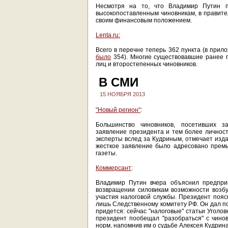
Несмотря на то, что Владимир Путин 
высокопоставленным чиновникам, в правите
своим финансовым положением.
Lenta.ru:
Всего в перечне теперь 362 пункта (в прил
было
354). Многие существовавшие ранее 
лиц и второстепенных чиновников.
В СМИ
15 НОЯБРЯ 2013
"Новый регион"
:
Большинство чиновников, посетивших з
заявление президента и тем более личность
эксперты вслед за Кудриным, отмечает изда
жесткое заявление было адресовано премь
газеты.
Коммерсант
:
Владимир Путин вчера объяснил предпри
возвращении силовикам возможности возб
участия налоговой службы. Президент пояс
лишь Следственному комитету РФ. Он дал по
придется: сейчас "налоговые" статьи Уголов
президент пообещал "разобраться" с чино
норм, напомнив им о судьбе Алексея Кудрина