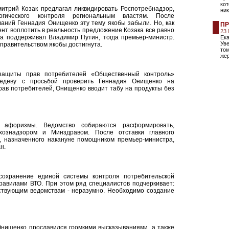
ко
итрий Козак предлагал ликвидировать Роспотребнадзор,
ни
огического контроля региональным властям. После
ваний Геннадия Онищенко эту тему якобы забыли. Но, как
ПР
ент воплотить в реальность предложение Козака все равно
23
ра поддерживал Владимир Путин, тогда премьер-министр.
Ека
Ув
правительством якобы достигнута.
том
жер
защиты прав потребителей «Общественный контроль»
едеву с просьбой проверить Геннадия Онищенко на
ав потребителей, Онищенко вводит табу на продукты без
о афоризмы. Ведомство собираются расформировать,
хознадзором и Минздравом. После отставки главного
, назначенного накануне помощником премьер-министра,
н.
сохранение единой системы контроля потребительской
равилами ВТО. При этом ряд специалистов подчеркивает:
ствующим ведомствам - неразумно. Необходимо создание
Онищенко прославился громкими высказываниями, а также