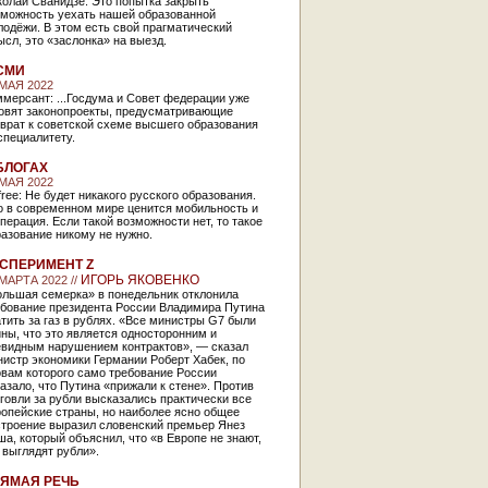
олай Сванидзе: Это попытка закрыть
зможность уехать нашей образованной
одёжи. В этом есть свой прагматический
сл, это «заслонка» на выезд.
СМИ
 МАЯ 2022
мерсант: ...Госдума и Совет федерации уже
товят законопроекты, предусматривающие
врат к советской схеме высшего образования
специалитету.
БЛОГАХ
 МАЯ 2022
free: Не будет никакого русского образования.
о в современном мире ценится мобильность и
перация. Если такой возможности нет, то такое
азование никому не нужно.
СПЕРИМЕНТ Z
ИГОРЬ ЯКОВЕНКО
 МАРТА 2022 //
ольшая семерка» в понедельник отклонила
ебование президента России Владимира Путина
тить за газ в рублях. «Все министры G7 были
ны, что это является односторонним и
евидным нарушением контрактов», — сказал
истр экономики Германии Роберт Хабек, по
овам которого само требование России
азало, что Путина «прижали к стене». Против
говли за рубли высказались практически все
опейские страны, но наиболее ясно общее
строение выразил словенский премьер Янез
а, который объяснил, что «в Европе не знают,
 выглядят рубли».
ЯМАЯ РЕЧЬ