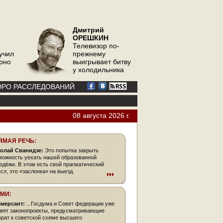
Дмитрий
ОРЕШКИН
Телевизор по-
учил
прежнему
орно
выигрывает битву
у холодильника
РО РАССЛЕДОВАНИЙ
08 августа 2026 г.
ЯМАЯ РЕЧЬ:
олай Сванидзе:
Это попытка закрыть
можность уехать нашей образованной
одёжи. В этом есть свой прагматический
сл, это «заслонка» на выезд.
СМИ:
мерсант:
...Госдума и Совет федерации уже
овят законопроекты, предусматривающие
врат к советской схеме высшего