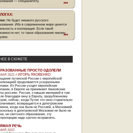
азования — специалитету.
БЛОГАХ:
free:
Не будет никакого русского
азования. Ибо в современном мире ценится
ильность и кооперация. Если такой
можности нет, то такое образование никому
нужно.
НЕЕ В СЮЖЕТЕ
РАЗОВАННЫЕ ПРОСТО ОДОЛЕЛИ
ИГОРЬ ЯКОВЕНКО
МАЯ 2022 //
ощание путинской России с европейской
вилизацией продолжается ускоренными
мпами. Из России уходят европейские
пании, в Европе на принимают банковские
ты россиян. Россия, ставшая империей в том
ле благодаря окну в Европу, прорубленному
ром, сейчас, когда Путин это окно старательно
олачивает, возвращается в допетровские
мена, когда она была не Россией, а Московией.
оскольку в допетровской Московии не было ни
ки, ни светского образования, эту
спропорцию надо срочно исправлять.
ЯМАЯ РЕЧЬ
 МАЯ 2022