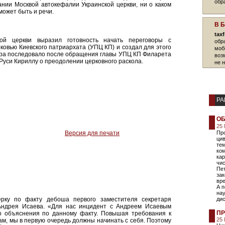
обр
ании Москвой автокефалии Украинской церкви, ни о каком
может быть и речи.
В 
tax
ной церкви выразил готовность начать переговоры с
обр
овью Киевского патриархата (УПЦ КП) и создал для этого
моб
ора последовало после обращения главы УПЦ КП Филарета
воз
 Руси Кириллу о преодолении церковного раскола.
не 
РА
ОБ
25 
Версия для печати
Пр
ци
те
ком
кар
чис
Пет
зак
вре
А п
нау
рку по факту дебоша первого заместителя секретаря
ди
Андрея Исаева. «Для нас инцидент с Андреем Исаевым
ПР
го объяснения по данному факту. Повышая требования к
25
ам, мы в первую очередь должны начинать с себя. Поэтому