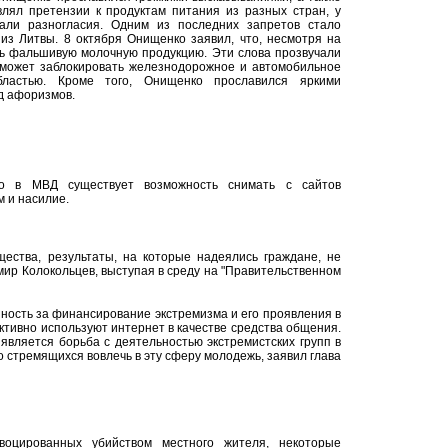
лял претензии к продуктам питания из разных стран, у
али разногласия. Одним из последних запретов стало
из Литвы. 8 октября Онищенко заявил, что, несмотря на
ть фальшивую молочную продукцию. Эти слова прозвучали
о может заблокировать железнодорожное и автомобильное
бластью. Кроме того, Онищенко прославился яркими
д афоризмов.
то в МВД существует возможность снимать с сайтов
 и насилие.
ства, результаты, на которые надеялись граждане, не
мир Колокольцев, выступая в среду на "Правительственном
нность за финансирование экстремизма и его проявления в
тивно используют интернет в качестве средства общения.
является борьба с деятельностью экстремистских групп в
о стремящихся вовлечь в эту сферу молодежь, заявил глава
воцированных убийством местного жителя, некоторые