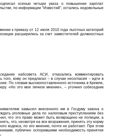
подписал осенью четыре указа о повышении зарплат
льстве, по информации "Известий", остались недовольные
ожении к приказу от 12 июля 2010 года льготных категорий
позиции расширились за счет заместителей должностных
аседание набсовета АСИ, отказались комментировать
 того, кому он предлагал – в случае несогласия – идти в
ние. По словам высокопоставленного источника в Кремле,
еру. «Но это мое личное мнение», – уточнил собеседник
нимателям замысел внесенного им в Госдуму закона о
уждать уголовные дела по налоговым преступлениям без
нил, что это право может быть возвращено не полиции, а
нять, что, несмотря на все возражения, принять эту норму
ного кодекса, по его мнению, почти не работают. При этом
вниками, публично оспорившими необходимость принятия
.