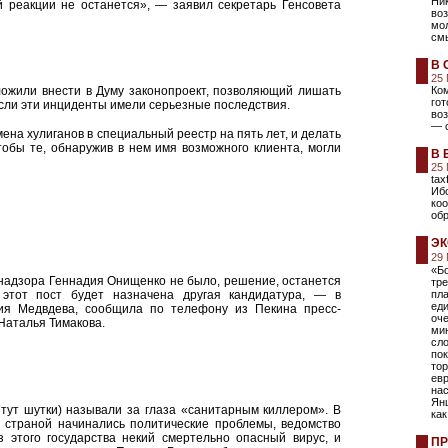
Ник
 реакции не останется», — заявил секретарь Генсовета
во
мол
смы
В 
25
ожили внести в Думу законопроект, позволяющий лишать
Ком
го
сли эти инциденты имели серьезные последствия.
воз
— 
ена хулиганов в специальный реестр на пять лет, и делать
тобы те, обнаружив в нем имя возможного клиента, могли
В 
25
tax
Иб
коо
обр
ЭК
29
«Б
надзора Геннадия Онищенко не было, решение, останется
тр
этот пост будет назначена другая кандидатура, — в
пла
еди
ия Медвдева, сообщила по телефону из Пекина пресс-
оч
Наталья Тимакова.
мин
сл
пок
тор
евр
на
Янш
 тут шутки) называли за глаза «санитарным киллером». В
как
то страной начинались политические проблемы, ведомство
 этого государства некий смертельно опасный вирус, и
ПР