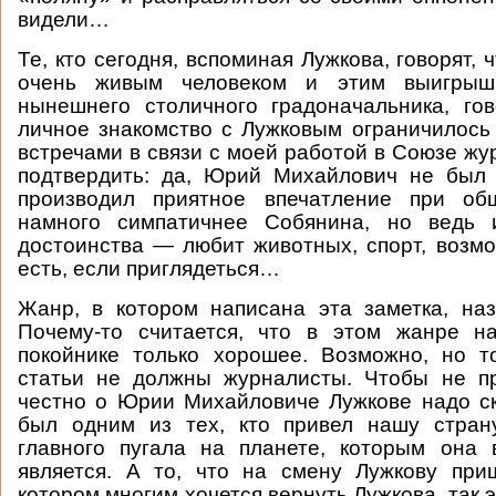
видели…
Те, кто сегодня, вспоминая Лужкова, говорят, 
очень живым человеком и этим выигрыш
нынешнего столичного градоначальника, го
личное знакомство с Лужковым ограничилос
встречами в связи с моей работой в Союзе жу
подтвердить: да, Юрий Михайлович не был
производил приятное впечатление при об
намного симпатичнее Собянина, но ведь 
достоинства — любит животных, спорт, возмо
есть, если приглядеться…
Жанр, в котором написана эта заметка, наз
Почему-то считается, что в этом жанре н
покойнике только хорошее. Возможно, но т
статьи не должны журналисты. Чтобы не пр
честно о Юрии Михайловиче Лужкове надо ск
был одним из тех, кто привел нашу стран
главного пугала на планете, которым она
является. А то, что на смену Лужкову при
котором многим хочется вернуть Лужкова, так 