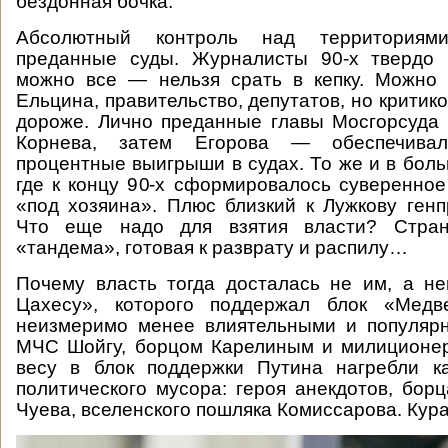
бездонная бочка.
Абсолютный контроль над территориям
преданные суды. Журналисты 90-х твердо 
можно все — нельзя срать в кепку. Можно 
Ельцина, правительство, депутатов, но критик
дороже. Лично преданные главы Мосгорсуда
Корнева, затем Егорова — обеспечива
процентные выигрыши в судах. То же и в боль
где к концу 90-х сформировалось суверенное
«под хозяина». Плюс близкий к Лужкову генп
Что еще надо для взятия власти? Стра
«тандема», готовая к разврату и распилу…
Почему власть тогда досталась не им, а н
Цахесу», которого поддержал блок «Медв
неизмеримо менее влиятельными и популяр
МЧС Шойгу, борцом Карелиным и милиционе
весу в блок поддержки Путина нагребли ка
политического мусора: героя анекдотов, бор
Чуева, вселенского пошляка Комиссарова. Кур