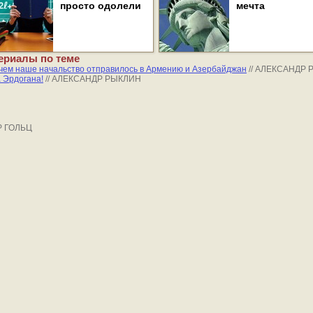
просто одолели
мечта
ериалы по теме
чем наше начальство отправилось в Армению и Азербайджан
// АЛЕКСАНДР
 Эрдогана!
// АЛЕКСАНДР РЫКЛИН
Р ГОЛЬЦ