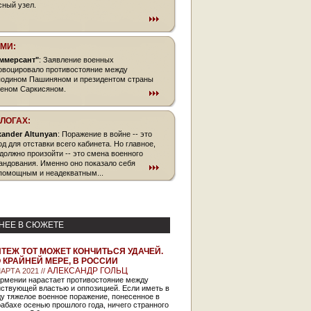
сный узел.
СМИ:
ммерсант"
: Заявление военных
овоцировало противостояние между
подином Пашиняном и президентом страны
еном Саркисяном.
БЛОГАХ:
xander Altunyan
: Поражение в войне -- это
од для отставки всего кабинета. Но главное,
 должно произойти -- это смена военного
андования. Именно оно показало себя
помощным и неадекватным...
НЕЕ В СЮЖЕТЕ
ТЕЖ ТОТ МОЖЕТ КОНЧИТЬСЯ УДАЧЕЙ.
 КРАЙНЕЙ МЕРЕ, В РОССИИ
АЛЕКСАНДР ГОЛЬЦ
АРТА 2021 //
Армении нарастает противостояние между
йствующей властью и оппозицией. Если иметь в
у тяжелое военное поражение, понесенное в
абахе осенью прошлого года, ничего странного