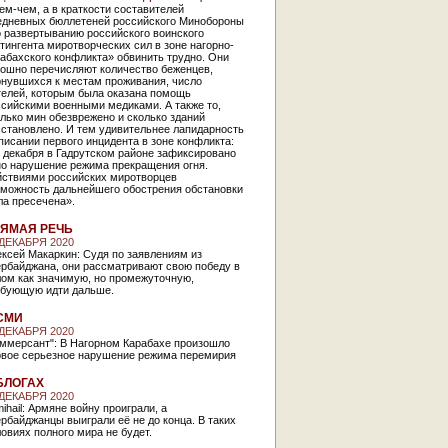
ем-чем, а в краткости составителей
едневных бюллетеней российского Минобороны
 развертыванию российского воинского
тингента миротворческих сил в зоне нагорно-
абахского конфликта» обвинить трудно. Они
тошно перечисляют количество беженцев,
рнувшихся к местам проживания, число
телей, которым была оказана помощь
сийскими военными медиками. А также то,
лько мин обезврежено и сколько зданий
сстановлено. И тем удивительнее лапидарность
писании первого инцидента в зоне конфликта:
 декабря в Гадрутском районе зафиксировано
но нарушение режима прекращения огня.
йствиями российских миротворцев
зможность дальнейшего обострения обстановки
ла пресечена».
ЯМАЯ РЕЧЬ
 ДЕКАБРЯ 2020
ксей Макаркин: Судя по заявлениям из
ербайджана, они рассматривают свою победу в
лом как значимую, но промежуточную,
ебующую идти дальше.
СМИ
 ДЕКАБРЯ 2020
оммерсант": В Нагорном Карабахе произошло
рвое серьезное нарушение режима перемирия
БЛОГАХ
 ДЕКАБРЯ 2020
ihail: Армяне войну проиграли, а
рбайджанцы выиграли её не до конца. В таких
овиях полного мира не будет.