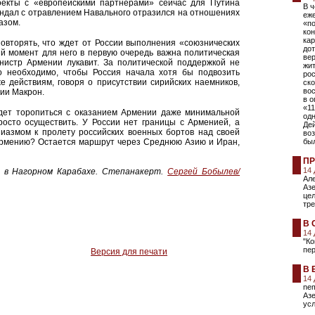
екты с «европейскими партнерами» сейчас для Путина
В ч
андал с отравлением Навального отразился на отношениях
еж
азом.
«по
кон
кар
овторять, что ждет от России выполнения «союзнических
до
ый момент для него в первую очередь важна политическая
ве
нистр Армении лукавит. За политической поддержкой не
жи
о необходимо, чтобы Россия начала хотя бы подвозить
рос
е действиям, говоря о присутствии сирийских наемников,
ско
во
ии Макрон.
в о
«11
удет торопиться с оказанием Армении даже минимальной
од
росто осуществить. У России нет границы с Арменией, а
Де
зиазмом к пролету российских военных бортов над своей
во
 Армению? Остается маршрут через Среднюю Азию и Иран,
бы
ПР
14
т в Нагорном Карабахе. Степанакерт.
Сергей Бобылев/
Але
Аз
це
тр
В 
14
"К
пе
Версия для печати
В 
14
nem
Азе
усл