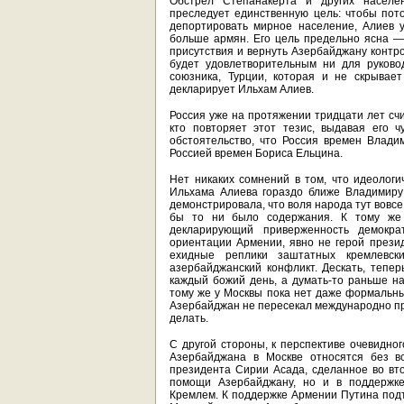
Обстрел Степанакерта и других населе
преследует единственную цель: чтобы пот
депортировать мирное население, Алиев 
больше армян. Его цель предельно ясна —
присутствия и вернуть Азербайджану контро
будет удовлетворительным ни для руково
союзника, Турции, которая и не скрывае
декларирует Ильхам Алиев.
Россия уже на протяжении тридцати лет счи
кто повторяет этот тезис, выдавая его ч
обстоятельство, что Россия времен Влади
Россией времен Бориса Ельцина.
Нет никаких сомнений в том, что идеолог
Ильхама Алиева гораздо ближе Владимиру 
демонстрировала, что воля народа тут вовсе 
бы то ни было содержания. К тому же
декларирующий приверженность демокр
ориентации Армении, явно не герой презид
ехидные реплики заштатных кремлевски
азербайджанский конфликт. Дескать, тепе
каждый божий день, а думать-то раньше на
тому же у Москвы пока нет даже формальны
Азербайджан не пересекал международно при
делать.
С другой стороны, к перспективе очевидно
Азербайджана в Москве относятся без вс
президента Сирии Асада, сделанное во вто
помощи Азербайджану, но и в поддержке 
Кремлем. К поддержке Армении Путина подт