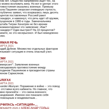
том нет. Общество напряженно ищет тех, на
о можно возложить вину. Но вот в центре этого
отивостояния оказались военные. Премьер
кола Пашинян сморозил очевидную глупость.
публично заявил, что взорвались лишь десять
оцентов поставленных Россией ракет
кандер», и намекнул, что речь идет об оружии,
пущенном в 1980-е годы. Замначальника
штаба Тигран Хачатрян не без иронии
комментировал это заявление: «Как?
скандер»? Один выстрел? На 10 процентов?
ините, но это несерьезно». И был немедленно
лен.
ЯМАЯ РЕЧЬ
МАРТА 2021
кадий Дубнов: Множество отдельных факторов
язывают ситуацию в очень опасный узел.
СМИ
МАРТА 2021
оммерсант": Заявление военных
ровоцировало противостояние между
сподином Пашиняном и президентом страны
меном Саркисяном.
БЛОГАХ
МАРТА 2021
xander Altunyan: Поражение в войне -- это повод
 отставки всего кабинета. Но главное, что
жно произойти -- это смена военного
мандования. Именно оно показало себя
спомощным и неадекватным...
УЧИЛАСЬ «СИТУАЦИЯ»…
АЛЕКСАНДР ГОЛЬЦ
 ДЕКАБРЯ 2020 //