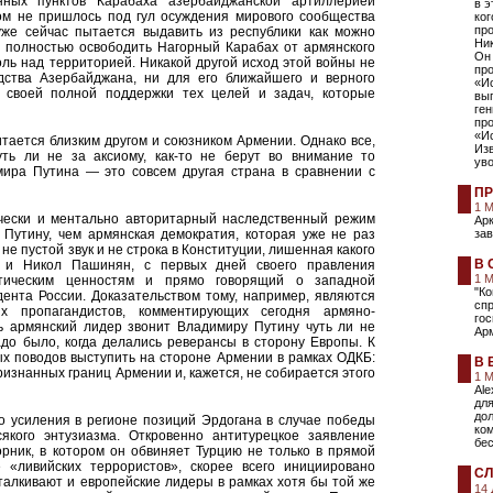
нных пунктов Карабаха азербайджанской артиллерией
в э
ом не пришлось под гул осуждения мирового сообщества
ког
пр
уже сейчас пытается выдавить из республики как можно
Ни
 полностью освободить Нагорный Карабах от армянского
Он 
ль над территорией. Никакой другой исход этой войны не
пр
дства Азербайджана, ни для его ближайшего и верного
«Ис
т своей полной поддержки тех целей и задач, которые
вы
ген
про
«И
тается близким другом и союзником Армении. Однако все,
Изв
уть ли не за аксиому, как-то не берут во внимание то
уво
мира Путина — это совсем другая страна в сравнении с
ПР
1 
ически и ментально авторитарный наследственный режим
Ар
Путину, чем армянская демократия, которая уже не раз
зав
не пустой звук и не строка в Конституции, лишенная какого
В 
 и Никол Пашинян, с первых дней своего правления
1 
атическим ценностям и прямо говорящий о западной
"К
ента России. Доказательством тому, например, являются
сп
х пропагандистов, комментирующих сегодня армяно-
го
рь армянский лидер звонит Владимиру Путину чуть ли не
Ар
до было, когда делались реверансы в сторону Европы. К
х поводов выступить на стороне Армении в рамках ОДКБ:
В 
знанных границ Армении и, кажется, не собирается этого
1 
Ale
для
дол
го усиления в регионе позиций Эрдогана в случае победы
ко
якого энтузиазма. Откровенно антитурецкое заявление
бе
рник, в котором он обвиняет Турцию не только в прямой
«ливийских террористов», скорее всего инициировано
СЛ
алкивают и европейские лидеры в рамках хотя бы той же
14