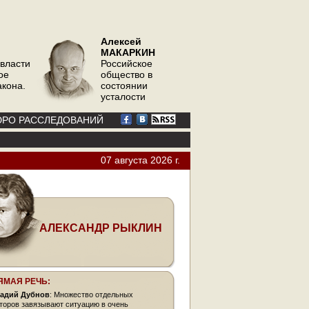
Алексей
МАКАРКИН
 власти
Российское
ое
общество в
акона.
состоянии
усталости
РО РАССЛЕДОВАНИЙ
07 августа 2026 г.
АЛЕКСАНДР РЫКЛИН
ЯМАЯ РЕЧЬ:
адий Дубнов
: Множество отдельных
торов завязывают ситуацию в очень