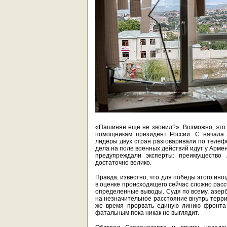
«Пашинян еще не звонил?». Возможно, это 
помощникам президент России. С начала
лидеры двух стран разговаривали по телефо
дела на поле военных действий идут у Арме
предупреждали эксперты: преимущество
достаточно велико.
Правда, известно, что для победы этого ино
в оценке происходящего сейчас сложно расс
определенные выводы. Судя по всему, азер
на незначительное расстояние внутрь терри
же время прорвать единую линию фронта 
фатальным пока никак не выглядит.