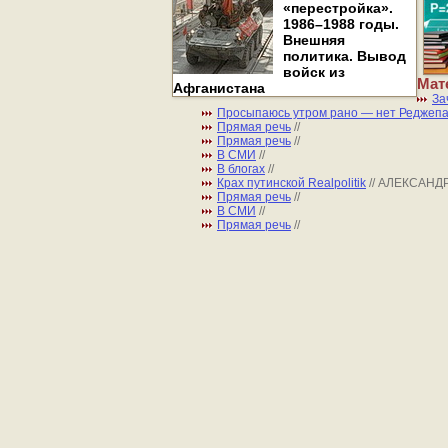
«перестройка».
1986–1988 годы.
Внешняя
политика. Вывод
войск из
Мат
Афганистана
За
Просыпаюсь утром рано — нет Реджепа
Прямая речь
//
Прямая речь
//
В СМИ
//
В блогах
//
Крах путинской Realpolitik
// АЛЕКСАНД
Прямая речь
//
В СМИ
//
Прямая речь
//