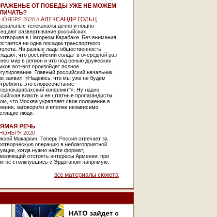
РАЖЕНЬЕ ОТ ПОБЕДЫ УЖЕ НЕ МОЖЕМ
ЛИЧАТЬ?
АЛЕКСАНДР ГОЛЬЦ
 НОЯБРЯ 2020 //
деральные телеканалы денно и нощно
вещают развертывание российских
ротворцев в Нагорном Карабахе. Без внимания
остается ни одна посадка транспортного
молета. На разные лады общественность
ждают, что российский солдат в очередной раз
нес мир в регион и что под сенью дружеских
ков вот-вот произойдет полное
гулирование. Главный российский начальник
е заявил: «Надеюсь, что мы уже не будем
отреблять это словосочетание —
горнокарабахский конфликт"». Ну ладно
сийская власть и ее штатные пропагандисты.
ом, что Москва укрепляет свое положение в
ении, заговорили и вполне независимо
слящие люди.
ЯМАЯ РЕЧЬ
 НОЯБРЯ 2020
ксей Макаркин: Теперь Россия отвечает за
ротворческую операцию в неблагоприятной
уации, когда нужно найти формат,
зволяющий отстоять интересы Армении, при
ом не столкнувшись с Эрдоганом напрямую.
все материалы сюжета
НАТО зайдет с