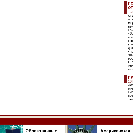
ПО
ОТ
16
Фе
ос
ми
не 
са
убе
при
шты
уре
даж
уп
"на
рос
О т
Арм
мы
ПР
16
Але
ми
сит
по
эт
Образованные
Американская