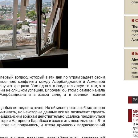
опа
В 
"Ко
спр
гос
Арм
В 
Ale
пов
что
ком
бес
первый вопрос, который в эти дни по утрам задает своим
 военного конфликта между Азербайджаном и Арменией
ну четыре раза. Уже одно это свидетельствует о том, что
нии не слишком успешно. Впрочем, об этом с самого начала
 Азербайджана и в живой силе, и в военной технике
РА
гда бывает недостаточно. На объективность с обеих сторон
МЯ
читывать, но некоторые данные все же позволяют сделать
ПО
байджанским войскам действительно удалось продвинуться
1 М
тории Нагорного Карабаха и захватить несколько сел. В то
В 
пока не получилось, и отход армянских подразделений
де
вид
Кар