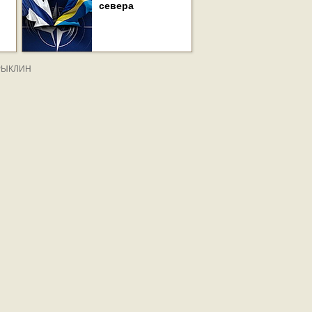
севера
 РЫКЛИН