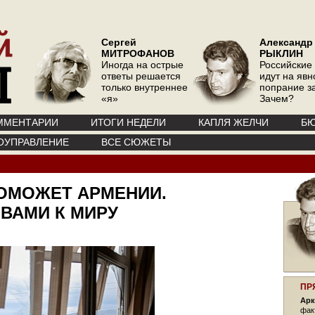
Сергей
Александр
МИТРОФАНОВ
РЫКЛИН
Иногда на острые
Российские
ответы решается
идут на явн
только внутреннее
попрание з
«я»
Зачем?
ММЕНТАРИИ
ИТОГИ НЕДЕЛИ
КАПЛЯ ЖЕЛЧИ
БЮ
ОУПРАВЛЕНИЕ
ВСЕ СЮЖЕТЫ
ПОМОЖЕТ АРМЕНИИ.
ВАМИ К МИРУ
ПР
Арк
фак