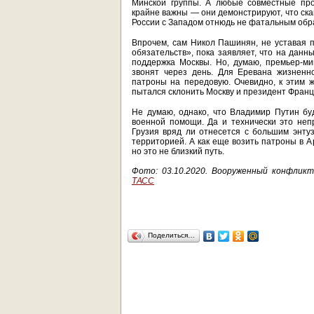
Минской группы. А любые совместные про
крайне важны — они демонстрируют, что ск
России с Западом отнюдь не фатальным обр
Впрочем, сам Никол Пашинян, не уставая п
обязательств», пока заявляет, что на данн
поддержка Москвы. Но, думаю, премьер-ми
звонят через день. Для Еревана жизненн
патроны на передовую. Очевидно, к этим ж
пытался склонить Москву и президент Франц
Не думаю, однако, что Владимир Путин б
военной помощи. Да и технически это неп
Грузия вряд ли отнесется с большим энту
территорией. А как еще возить патроны в
но это не близкий путь.
Фото: 03.10.2020. Вооруженный конфлик
ТАСС
Поделиться…