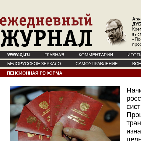
Арк
ДУ
Кре
выс
«По
про
www.ej.ru
ГЛАВНАЯ
КОММЕНТАРИИ
ИТОГ
БЕЛОРУССКОЕ ЗЕРКАЛО
САМОУПРАВЛЕНИЕ
ВС
ПЕНСИОННАЯ РЕФОРМА
Начи
росс
сист
Про
тра
изна
цель