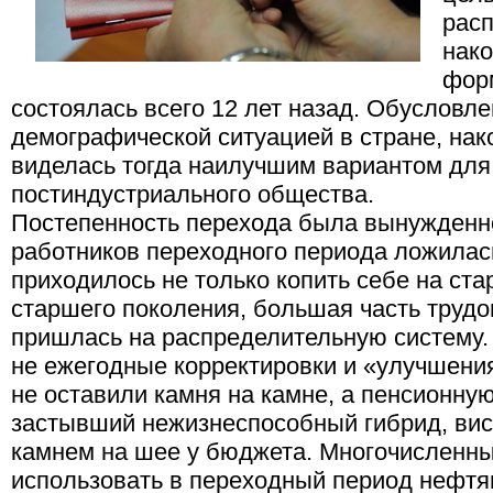
расп
нак
фор
состоялась всего 12 лет назад. Обусловл
демографической ситуацией в стране, нак
виделась тогда наилучшим вариантом дл
постиндустриального общества.
Постепенность перехода была вынужденно
работников переходного периода ложилась
приходилось не только копить себе на ста
старшего поколения, большая часть труд
пришлась на распределительную систему
не ежегодные корректировки и «улучшени
не оставили камня на камне, а пенсионну
застывший нежизнеспособный гибрид, в
камнем на шее у бюджета. Многочисленн
использовать в переходный период нефт