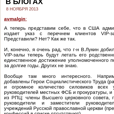
В БЛОГАХ
8 НОЯБРЯ 2013
avmalgin
:
А теперь представим себе, что в США адм
издает указ с перечнем клиентов VIP-за
Представили? Нет? Как же так.
И, конечно, я очень рад, что г-н В.Лукин добил
VIP-залы теперь будут летать его родственн
единственное достижение уполномоченного п
за долгие годы. Других не знаю.
Вообще там много интересного. Напри
добавлены Герои Социалистического Труда (ра
и огромное количество силовиков всех у
руководителей местных ФСБ и прокуратуры, и 
из РПЦ: члены Высшего церковного совета, 
руководители и заместители руководите
учреждений Русской православной церкви (пре
конфессий в списке отсутствуют).