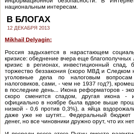
информационной безопасности. В Интерне
национальным интересам.
В БЛОГАХ
12 ДЕКАБРЯ 2013
Mikhail Delyagin:
Россия задыхается в нарастающем социаль
кризисе: обеднение вчера еще благополучных
кризис в регионах, инвестиционный спад, б
торжество беззакония (скоро МВД и Следком 
уголовные дела по налоговым вопроса
налоговиков, сами, - чем не 1937 год?), кроме
в последние день... Икона реформаторов - эк
скоро сменится спадом, другая икона - 
официально в ноябре была вдвое выше прош
низкой - 0,6 против 0,3%), а яйца вздорожал
даже уже не шутят... Федеральный бюджет 
денег, но все чиновники дружно орут, что их нет.
И посреди всего этого Путин вместо развит