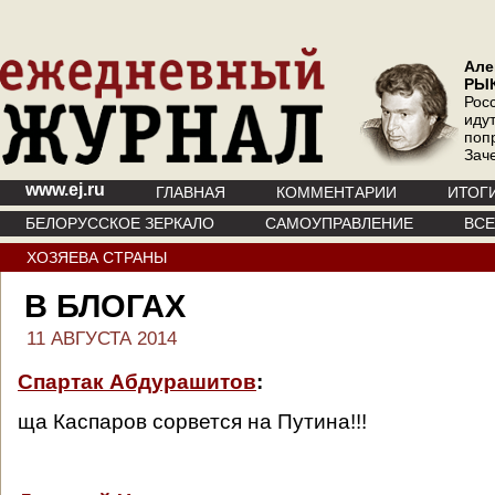
Але
РЫ
Рос
иду
поп
Зач
www.ej.ru
ГЛАВНАЯ
КОММЕНТАРИИ
ИТОГ
БЕЛОРУССКОЕ ЗЕРКАЛО
САМОУПРАВЛЕНИЕ
ВС
ХОЗЯЕВА СТРАНЫ
В БЛОГАХ
11 АВГУСТА 2014
Спартак Абдурашитов
:
ща Каспаров сорвется на Путина!!!