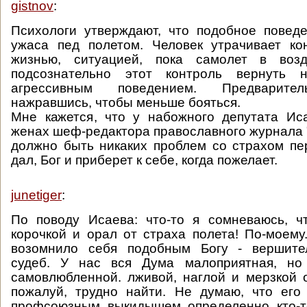
gistnov
:
Психологи утверждают, что подобное повед
ужаса пед полетом. Человек утрачивает ко
жизнью, ситуацией, пока самолет в возд
подсознательно этот контроль вернуть н
агрессивным поведением. Предварител
нажравшись, чтобы меньше бояться.
Мне кажется, что у набожного депутата Ис
женах шеф-редактора православного журнала 
должно быть никаких проблем со страхом пе
дал, Бог и приберет к себе, когда пожелает.
junetiger
:
По поводу Исаева: что-то я сомневаюсь, ч
корочкой и орал от страха полета! По-моему
возомнило себя подобным Богу - вершите
судеб. У нас вся Дума малоприятная, но
самовлюбленной. лживой, наглой и мерзкой 
пожалуй, трудно найти. Не думаю, что его
профсоюзным выкидышем определенно кто-то