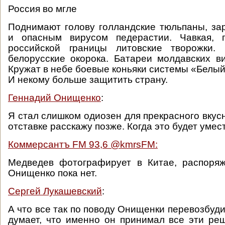
Россия во мгле
Поднимают голову голландские тюльпаны, з
и опасным вирусом педерастии. Чавкая, 
российской границы литовские творожки.
белорусские окорока. Батареи молдавских ви
Кружат в небе боевые коньяки системы «Белый
И некому больше защитить страну.
Геннадий Онищенко
:
Я стал слишком одиозен для прекрасного вкус
отставке расскажу позже. Когда это будет умес
Коммерсантъ FM 93,6 ‏@kmrsFM:
Медведев фотографирует в Китае, распоряж
Онищенко пока нет.
Сергей Лукашевский
:
А что все так по поводу Онищенки перевозбуд
думает, что именно он принимал все эти ре