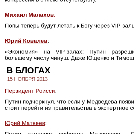
Михаил Малахов
:
Попы теперь будут летать к Богу через VIP-зал
Юрий Ковалев
:
«Экономия» на VIP-залах: Путин разреш
большему числу чинуш. Даже Ющенко и Тимош
В БЛОГАХ
15 НОЯБРЯ 2013
Перзидент Роисси
:
Путин подчеркнул, что если у Медведева появи
стоит перейти из правительства в экспертное 
Юрий Матвеев
:
Путин отменяет реформу Медведева... О