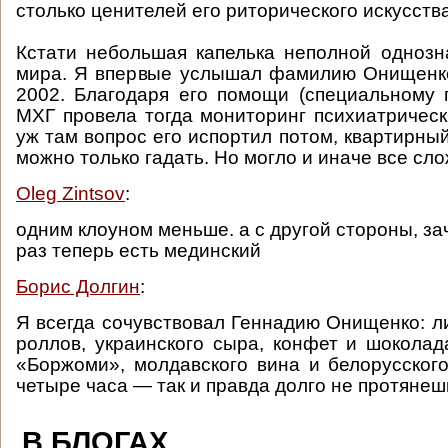
столько ценителей его риторического искусст
Кстати небольшая капелька неполной однозн
мира. Я впервые услышал фамилию Онищенко
2002. Благодаря его помощи (специальному 
МХГ провела тогда мониторинг психиатрическ
уж там вопрос его испортил потом, квартирный
можно только гадать. Но могло и иначе все слож
Oleg Zintsov
:
одним клоуном меньше. а с другой стороны, з
раз теперь есть мединский
Борис Долгин
:
Я всегда сочувствовал Геннадию Онищенко: л
роллов, украинского сыра, конфет и шоколад
«Боржоми», молдавского вина и белорусского
четыре часа — так и правда долго не протянеш
В БЛОГАХ