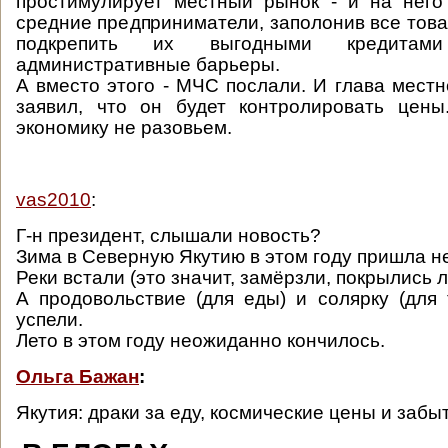
простимулирует местный рынок - и на него
средние предприниматели, заполонив все това
подкрепить их выгодными кредитам
административные барьеры.
А вместо этого - МЧС послали. И глава мест
заявил, что он будет контролировать цены
экономику не разовьем.
vas2010
:
Г-н президент, слышали новость?
Зима в Северную Якутию в этом году пришла н
Реки встали (это значит, замёрзли, покрылись л
А продовольствие (для еды) и солярку (для 
успели.
Лето в этом году неожиданно кончилось.
Ольга Бажан
:
Якутия: драки за еду, космические цены и забы