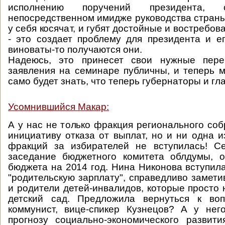
исполнению поручений президента, 
непосредственном имидже руководства страны,
у себя косячат, и губят достойные и востребо
- это создает проблему для президента и е
виноваты-то получаются они.
Надеюсь, это принесет свои нужные пере
заявления на семинаре публичны, и теперь 
само будет знать, что теперь губернаторы и гл
Усомнившийся Макар:
А у нас не только фракция регионального со
инициативу отказа от выплат, но и ни одна и
фракций за избирателей не вступилась! Се
заседание бюджетного комитета облдумы, о
бюджета на 2014 год. Нина Никонова вступил
"родительскую зарплату", справедливо замети
и родители детей-инвалидов, которые просто 
детский сад. Предложила вернуться к воп
коммунист, вице-спикер Кузнецов? А у нег
прогнозу социально-экономического развит