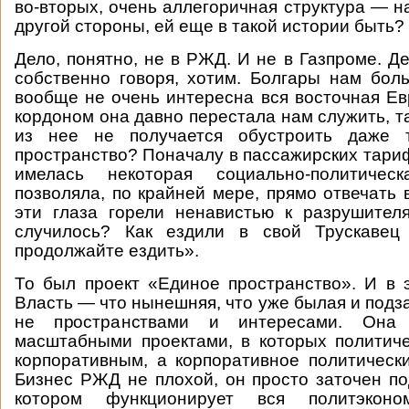
во-вторых, очень аллегоричная структура — н
другой стороны, ей еще в такой истории быть?
Дело, понятно, не в РЖД. И не в Газпроме. Де
собственно говоря, хотим. Болгары нам бол
вообще не очень интересна вся восточная Е
кордоном она давно перестала нам служить, та
из нее не получается обустроить даже т
пространство? Поначалу в пассажирских тари
имелась некоторая социально-политичес
позволяла, по крайней мере, прямо отвечать в
эти глаза горели ненавистью к разрушител
случилось? Как ездили в свой Трускавец
продолжайте ездить».
То был проект «Единое пространство». И в э
Власть — что нынешняя, что уже былая и под
не пространствами и интересами. Она
масштабными проектами, в которых политич
корпоративным, а корпоративное политическим
Бизнес РЖД не плохой, он просто заточен по
котором функционирует вся политэконо