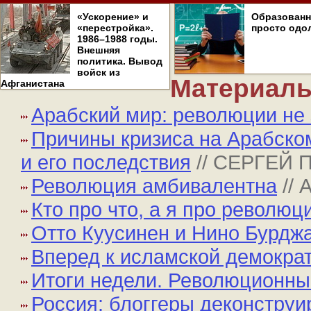
«Ускорение» и
Образован
«перестройка».
просто одо
1986–1988 годы.
Внешняя
политика. Вывод
войск из
Материалы
Афганистана
Арабский мир: революции не
Причины кризиса на Арабско
и его последствия
// СЕРГЕЙ
Революция амбивалентна
//
Кто про что, а я про революц
Отто Куусинен и Нино Бурдж
Вперед к исламской демокра
Итоги недели. Революционны
Россия: блоггеры деконстру