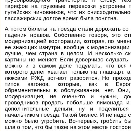
тарифов на грузовые перевозки устроены т
путейских чиновников, что их снисходительно
пассажирских долгое время была понятна.
А потом билеты на поезда стали дорожать со
падения нравов. Собственно говоря, это с
модернизацией корпорации, которая, по мне
ее знающих изнутри, вообще к модернизации
лучше, чем страна в целом. И несколько с
картины не меняет. Если доверчиво слушать 
можно и в самом деле подумать, что вся 
которого денег хватает только на плацкарт, 
люксами РЖД вот-вот разорится. Но проход
типов вагонов, которые, как в Евро
обременительны в обслуживании, нет. Они,
модернизация, не очень-то и нужны, дос
проводников продать побольше лимонада и
дополнительные деньги, ну и поделиться
начальником поезда. Такой бизнес. И не надо с
можно было угробить. Во-первых, гробить бы
шла о том, что бы такое на этом месте построит