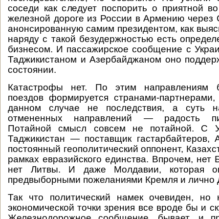
соседи как следует поспорить о приятной в
железной дороге из России в Армению через 
анонсированную самим президентом, как выяс
наряду с такой безудержностью есть опреде
бизнесом. И пассажирское сообщение с Украи
Таджикистаном и Азербайджаном оно поддер
состоянии.
Катастрофы нет. По этим направлениям 
поездов формируется странами-партнерами,
данном случае не последствия, а суть н
отмененных направлений — радость пи
Потайной смысл совсем не потайной. С У
Таджикистан — поставщик гастарбайтеров, 
постоянный геополитический оппонент, Казахс
рамках евразийского единства. Впрочем, нет 
нет Литвы. И даже Молдавии, которая оп
предвыборными пожеланиями Кремля и лично 
Так что политический намек очевиден, но 
экономической точки зрения все вроде бы и ск
Железнодорожное сообщение, бывает, и пр