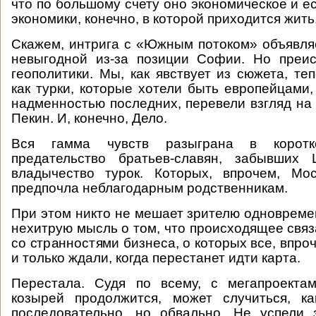
что по большому счету оно экономическое и е
экономики, конечно, в которой приходится жить
Скажем, интрига с «Южным потоком» объявля
невыгодной из-за позиции Софии. Но преи
геополитики. Мы, как явствует из сюжета, те
как турки, которые хотели быть европейцами,
надменностью последних, перевели взгляд на 
Пекин. И, конечно, Дело.
Вся гамма чувств разыграна в корот
предательство братьев-славян, забывших
владычество турок. Которых, впрочем, Мо
предпочла неблагодарным родственникам.
При этом никто не мешает зрителю одновреме
нехитрую мысль о том, что происходящее связ
со странностями бизнеса, о которых все, впро
и только ждали, когда перестанет идти карта.
Перестала. Судя по всему, с мегапроекта
козырей продолжится, может случиться, ка
последовательно, но обвально. Не успели 