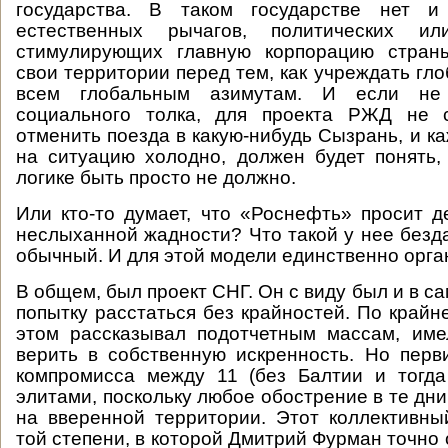
государства. В таком государстве нет 
естественных рычагов, политических или
стимулирующих главную корпорацию стран
свои территории перед тем, как учреждать гл
всем глобальным азимутам. И если не
социального толка, для проекта РЖД не 
отменить поезда в какую-нибудь Сызрань, и ка
на ситуацию холодно, должен будет понять,
логике быть просто не должно.
Или кто-то думает, что «Роснефть» просит д
неслыханной жадности? Что такой у нее безда
обычный. И для этой модели единственно орга
В общем, был проект СНГ. Он с виду был и в с
попытку расстаться без крайностей. По крайне
этом рассказывал подотчетным массам, име
верить в собственную искренность. Но пер
компромисса между 11 (без Балтии и тогда
элитами, поскольку любое обострение в те дни
на вверенной территории. Этот коллективны
той степени, в которой Дмитрий Фурман точно