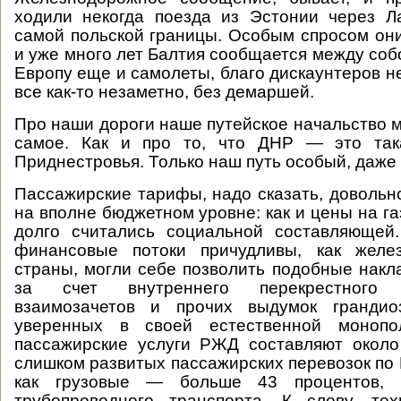
ходили некогда поезда из Эстонии через Л
самой польской границы. Особым спросом они
и уже много лет Балтия сообщается между соб
Европу еще и самолеты, благо дискаунтеров н
все как-то незаметно, без демаршей.
Про наши дороги наше путейское начальство м
самое. Как и про то, что ДНР — это так
Приднестровья. Только наш путь особый, даже 
Пассажирские тарифы, надо сказать, довольн
на вполне бюджетном уровне: как и цены на га
долго считались социальной составляющей
финансовые потоки причудливы, как желе
страны, могли себе позволить подобные нак
за счет внутреннего перекрестного ф
взаимозачетов и прочих выдумок грандио
уверенных в своей естественной моноп
пассажирские услуги РЖД составляют около
слишком развитых пассажирских перевозок по 
как грузовые — больше 43 процентов,
трубопроводного транспорта. К слову, тех