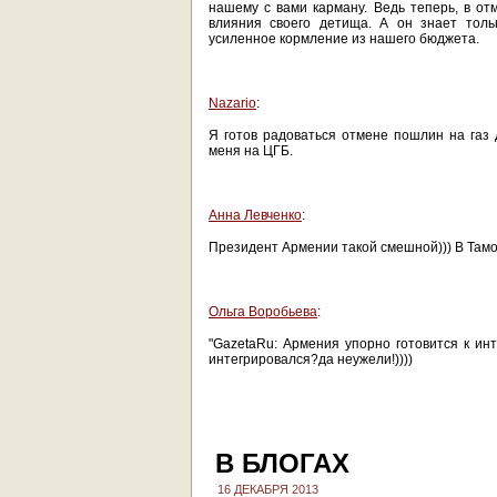
нашему с вами карману. Ведь теперь, в от
влияния своего детища. А он знает толь
усиленное кормление из нашего бюджета.
Nazario
:
Я готов радоваться отмене пошлин на газ
меня на ЦГБ.
Анна Левченко
:
Президент Армении такой смешной))) В Тамо
Ольга Воробьева
:
"GazetaRu: Армения упорно готовится к ин
интегрировался?да неужели!))))
В БЛОГАХ
16 ДЕКАБРЯ 2013