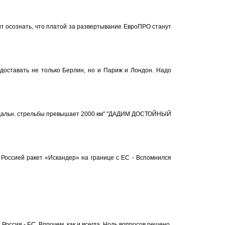
 осознать, что платой за развертывание ЕвроПРО станут
 доставать не только Берлин, но и Париж и Лондон. Надо
, дальн. стрельбы превышает 2000 км" "ДАДИМ ДОСТОЙНЫЙ
оссией ракет «Искандер» на границе с ЕС - Вспомнился
Россия - ЕС. Впрочем, как и всегда. Ноль вопросов решено.