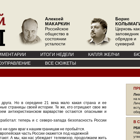
Алексей
Борис
МАКАРКИН
КОЛЫМАГ
Российское
Церковь как
общество в
заповедник
состоянии
обрядов и
усталости
суеверий
ММЕНТАРИИ
ИТОГИ НЕДЕЛИ
КАПЛЯ ЖЕЛЧИ
БЮ
ОУПРАВЛЕНИЕ
ВСЕ СЮЖЕТЫ
ПР
Лео
на 
 друга. Но в середине 21 века мало какая страна и ее
Лич
ные страницы своей истории. Те же, кто отрицают свое же
вст
воем антихристианском варварстве остаются опасными и
обо
работал: теперь и с северо-запада безопасность России
В 
РБК
о ни один враг к нашим границам не пробьётся.
под
 европейская часть России окажется под надежной
утв
тают. А мы, как нас убеждает телевизор, продолжаем жить