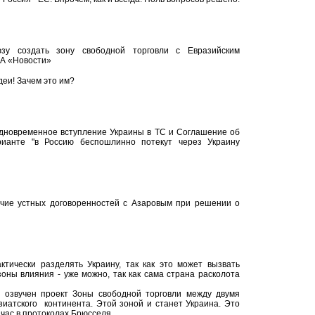
юзу создать зону свободной торговли с Евразийским
ИА «Новости»
деи! Зачем это им?
дновременное вступление Украины в ТС и Соглашение об
рианте "в Россию беспошлинно потекут через Украину
чие устных договоренностей с Азаровым при решении о
тически разделять Украину, так как это может вызвать
оны влияния - уже можно, так как сама страна расколота
 озвучен проект Зоны свободной торговли между двумя
иатского континента. Этой зоной и станет Украина. Это
йчас в протоколах Брюсселя.