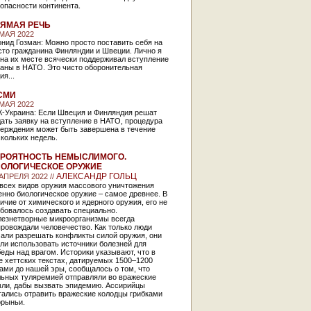
опасности континента.
ЯМАЯ РЕЧЬ
 МАЯ 2022
нид Гозман: Можно просто поставить себя на
сто гражданина Финляндии и Швеции. Лично я
на их месте всячески поддерживал вступление
раны в НАТО. Это чисто оборонительная
ия...
СМИ
 МАЯ 2022
К-Украина: Если Швеция и Финляндия решат
ать заявку на вступление в НАТО, процедура
верждения может быть завершена в течение
скольких недель.
РОЯТНОСТЬ НЕМЫСЛИМОГО.
ОЛОГИЧЕСКОЕ ОРУЖИЕ
АЛЕКСАНДР ГОЛЬЦ
 АПРЕЛЯ 2022 //
 всех видов оружия массового уничтожения
нно биологическое оружие – самое древнее. В
ичие от химического и ядерного оружия, его не
бовалось создавать специально.
лезнетворные микроорганизмы всегда
ровождали человечество. Как только люди
чали разрешать конфликты силой оружия, они
ли использовать источники болезней для
еды над врагом. Историки указывают, что в
 хеттских текстах, датируемых 1500–1200
ами до нашей эры, сообщалось о том, что
льных туляремией отправляли во вражеские
мли, дабы вызвать эпидемию. Ассирийцы
тались отравить вражеские колодцы грибками
орыньи.