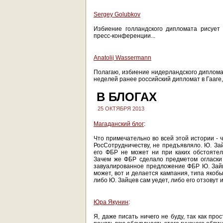
Sergey Golubkov
Избиение голландского дипломата рисует 
пресс-конференции...
Anatolij Wassermann
Полагаю, избиение нидерландского дипломат
неделей ранее российский дипломат в Гааге
В БЛОГАХ
25 ОКТЯБРЯ 2013
Магаданский блог
:
Что примечательно во всей этой истории - 
РосСотрудничеству, не предъявляло. Ю. За
его ФБР не может ни при каких обстоятел
Зачем же ФБР сделало предметом огласки 
завуалированное предложение ФБР Ю. Зайц
может, вот и делается кампания, типа якобы 
либо Ю. Зайцев сам уедет, либо его отзовут
Юра Якунин
:
Я, даже писать ничего не буду, так как пр