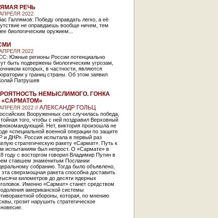
ЯМАЯ РЕЧЬ
 АПРЕЛЯ 2022
ас Галлямов: Победу оправдать легко, а её
сутствие не оправдаешь вообще ничем, тем
ее биологическим оружием...
СМИ
 АПРЕЛЯ 2022
СС: Южные регионы России потенциально
гут быть подвержены биологическим угрозам,
очником которых, в частности, являются
оратории у границ страны. Об этом заявил
колай Патрушев
РОЯТНОСТЬ НЕМЫСЛИМОГО. ГОНКА
 «САРМАТОМ»
АЛЕКСАНДР ГОЛЬЦ
 АПРЕЛЯ 2022 //
российских Вооруженных сил случилась победа,
тойная того, чтобы с ней поздравил Верховный
авнокомандующий. Нет, виктория произошла не
оде «специальной военной операции по защите
 и ДНР». Россия испытала в первый раз
елую стратегическую ракету «Сармат». Путь к
им испытаниям был непрост. О «Сармате» в
8 году с восторгом говорил Владимир Путин в
оем ставшем знаменитым Послании
деральному собранию. Тогда было объявлено,
 эта сверхмощная ракета способна доставить
тысячи километров до десяти ядерных
еголовок. Именно «Сармат» станет средством
еодоления американской системы
тиворакетной обороны, которая, по мнению
квы, грозит нарушить стратегическое
вновесие.