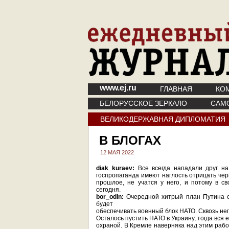
www.ej.ru
ГЛАВНАЯ
КО
БЕЛОРУССКОЕ ЗЕРКАЛО
САМ
ВЕЛИКОДЕРЖАВНАЯ ДИПЛОМАТИЯ
В БЛОГАХ
12 МАЯ 2022
diak_kuraev:
Все всегда нападали друг на
госпропаганда имеют наглость отрицать чер
прошлое, не учатся у него, и потому в с
сегодня.
bor_odin:
Очередной хитрый план Путина с
будет
обеспечивать военный блок НАТО. Сквозь нег
Осталось пустить НАТО в Украину, тогда вся
охраной. В Кремле наверняка над этим рабо