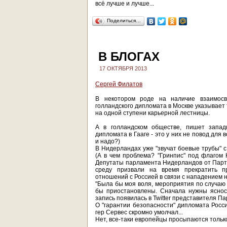
всё лучше и лучше...
Поделиться…
В БЛОГАХ
17 ОКТЯБРЯ 2013
Сергей Филатов
В некотором роде на наличие взаимос
голландского дипломата в Москве указывает 
на одной ступени карьерной лестницы.
А в голландском обществе, пишет западн
дипломата в Гааге - это у них не повод для 
и надо?)
В Нидерландах уже "звучат боевые трубы" с
(А в чем проблема? "Гринпис" под флагом 
Депутаты парламента Нидерландов от Партии
среду призвали на время прекратить пр
отношений с Россией в связи с нападением н
"Была бы моя воля, мероприятия по случаю
бы приостановлены. Сначала нужны ясност
запись появилась в Twitter представителя П
О "гарантии безопасности" дипломата Росс
гер Сервес скромно умолчал...
Нет, все-таки европейцы просыпаются только