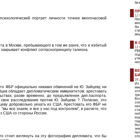
без
ПР
12
психологический портрет личности точнее многочасовой
Лео
ме
бы 
ст
акц
В 
а в Москве, пребывающего в том же ранге, что и избитый
12
, закрывает конфликт согласнопринципу талиона.
РБ
под
ут
не
ВЕ
БИ
28
Из
что ФБР официально никаких обвинений ни Ю. Зайцеву, ни
име
йцев обладает дипломатическим иммунитетом, арестовать
отл
тре
ьствах, разве временно, до предъявления дип.паспорта.
Бо
свое расследование против Ю. Зайцева ?. Полагаю, это
соп
еву добровольно уехать из США. Арестовать его ФБР не
на
"мы все знаем, и все у нас под контролем", в расчете, что
ста
 из США со стороны России.
поб
еще
год
бо
зе
пы
осто стоит взглянуть на эту фотографию дипломата, что бы
сп