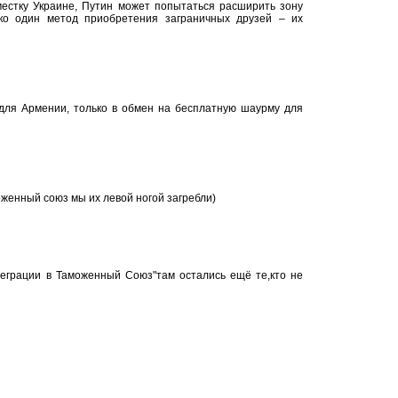
местку Украине, Путин может попытаться расширить зону
ко один метод приобретения заграничных друзей – их
 для Армении, только в обмен на бесплатную шаурму для
женный союз мы их левой ногой загребли)
теграции в Таможенный Союз"там остались ещё те,кто не