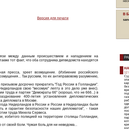
нес
В 
Версия для печати
san
вязи между данным происшествием и нападением на
РА
также тот факт, что оба сотрудника дипведомств находятся
НА
ая пресса, зреет возмущение. (Избиение российского
12 
возмущения... Так русским, по их антиправовому разумению,
Суд
опа
ка
 призывом досрочно прекратить "Год России в Голландии".
без
Нидерландов свою "весомую" лепту в это дело уже внес).
вр
 труда и партии "Демократы 66" (хорошо, что не 666...) в
под
азднование 400-летия установления дипломатических
газ
а дипломата в Москве.
раб
оди
 года Нидерландов в России и России в Нидерландах были
дол
ь и гарантии безопасности наших дипломатов", - такая
пос
артии труда Михела Сервеса.
пр
ии, избитого полицией на территории столицы Голландии,
пар
кот
 от своей боли. Чужая боль для ни неведома...
кр
хол