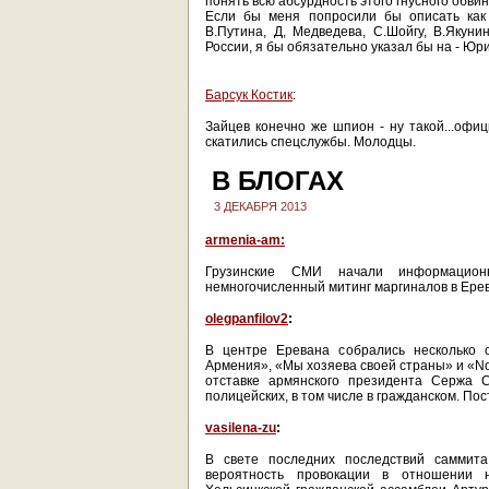
понять всю абсурдность этого гнусного обви
Если бы меня попросили бы описать как 
В.Путина, Д, Медведева, С.Шойгу, В.Якуни
России, я бы обязательно указал бы на - Юр
Барсук Костик
:
Зайцев конечно же шпион - ну такой...офи
скатились спецслужбы. Молодцы.
В БЛОГАХ
3 ДЕКАБРЯ 2013
armenia-am:
Грузинские СМИ начали информацион
немногочисленный митинг маргиналов в Ере
olegpanfilov2
:
В центре Еревана собрались несколько с
Армения», «Мы хозяева своей страны» и «No
отставке армянского президента Сержа 
полицейских, в том числе в гражданском. П
vasilena-zu
:
В свете последних последствий саммита
вероятность провокации в отношении н