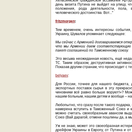
Хельсинкской гражданской ассамблеи Артур 
день визита Путина не выйдет на улицу, чт
положения, рода деятельности, пола, 
человеческого достоинства. Вот..."
fritzmorgen
:
Тем временем, очень интересны события,
Украину, Шувалов упоминает следующее:
Мы сейчас с Арменией договариваемся отк
что мы Армении даем соответствующую ц
пакет соглашений по Таможенному союзу.
Это весьма неожиданная новость, ещё неда
ТС. Таким образом, деструктивная активно
Показав другим странам, что происходит с те
belyaev
:
Для России, точнее для нашего бюджета, 
экспортных поставок сырья в эту прекрасн
чиновники всё равно больше воруют!»? Може
нашим больным, нашим детям и вообще – на
Любопытно, что сразу после такого подарка,
намерена вступить в Таможенный Союз и к
можно считать своеобразным авансом выд
Союз (Вай дарагой, отмени пошлины да, а мы 
Уж не знаю, может это своеобразная истер
дрейфом Украины в Европу, от Путина и от 