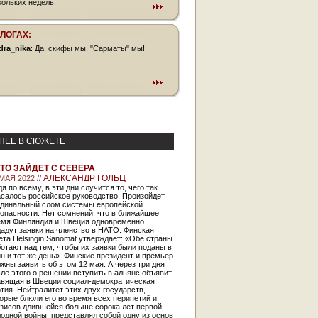
кольких недель.
БЛОГАХ:
dra_nika
: Да, скифы мы, "Сарматы" мы!
НЕЕ В СЮЖЕТЕ
ТО ЗАЙДЕТ С СЕВЕРА
АЛЕКСАНДР ГОЛЬЦ
МАЯ 2022 //
я по всему, в эти дни случится то, чего так
салось российское руководство. Произойдет
рдинальный слом системы европейской
опасности. Нет сомнений, что в ближайшее
емя Финляндия и Швеция одновременно
адут заявки на членство в НАТО. Финская
ета Helsingin Sanomat утверждает: «Обе страны
отают над тем, чтобы их заявки были поданы в
н и тот же день». Финские президент и премьер
жны заявить об этом 12 мая. А через три дня
ле этого о решении вступить в альянс объявит
авящая в Швеции социал-демократическая
тия. Нейтралитет этих двух государств,
орые блюли его во время всех перипетий и
изисов длившейся больше сорока лет первой
одной войны, представлял собой одну из основ