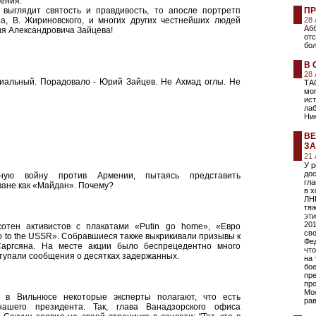
нения.
выглядит святость и правдивость, то апосле портретп
ПР
на, В. Жириновского, и многих других честнейших людей
28
Абб
ия Александровича Зайцева!
от
бол
В 
28
циальный. Порадовало - Юрий Зайцев. Не Ахмад оглы. Не
ТА
мо
ист
лаб
Ни
ВЕ
ЗА
21
У 
дос
ную войну против Армении, пытаясь представить
гл
ване как «Майдан». Почему?
в х
ЛНР
тяж
эт
201
отен активистов с плакатами «Putin go home», «Евро
св
 to the USSR». Собравшиеся также выкрикивали призывы к
Фе
Саргсяна. На месте акции было беспрецедентно много
что
оступали сообщения о десятках задержанных.
на 
бо
пр
про
Мос
 в Вильнюсе некоторые эксперты полагают, что есть
ра
ашего президента. Так, глава Ванадзорского офиса