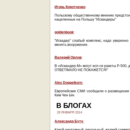
Игорь Коротченко
:
Польскому общественному мнению предстоит
нацеленные на Польшу "Искандеры"
goldenbook
:
"Искадер" слабый комплекс, надо уверенно
менять вооружение.
Валерий Орлов
:
В «Искандер-М» могут исп-ся ракеты Р-500
ОТВЕТ!МАЛО НЕ ПОКАЖЕТСЯ!"
Alex Doppelkorn
:
Европейские СМИ сообщили о размещении Р
Ким Чен Ын.
В БЛОГАХ
28 ЯНВАРЯ 2014
Александр Бутч
:
Какой ничтожный, печальный, жалкий саммит 