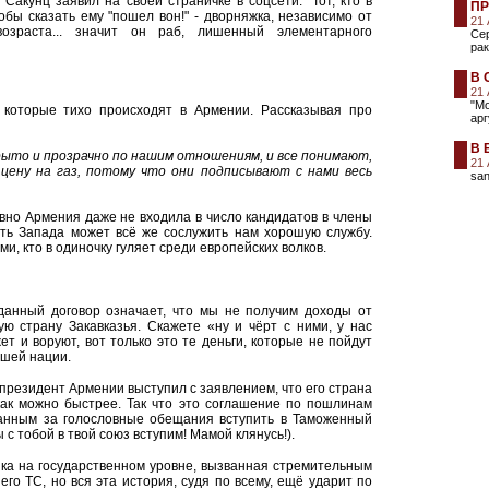
Сакунц заявил на своей страничке в соцсети: "Тот, кто в
ПР
обы сказать ему "пошел вон!" - дворняжка, независимо от
21
возраста... значит он раб, лишенный элементарного
Сер
рак
В 
21
"М
 которые тихо происходят в Армении. Рассказывая про
арг
В 
рыто и прозрачно по нашим отношениям, и все понимают,
21
ену на газ, потому что они подписывают с нами весь
san
вно Армения даже не входила в число кандидатов в члены
сть Запада может всё же сослужить нам хорошую службу.
ми, кто в одиночку гуляет среди европейских волков.
данный договор означает, что мы не получим доходы от
ую страну Закавказья. Скажете «ну и чёрт с ними, у нас
т и воруют, вот только это те деньги, которые не пойдут
шей нации.
 президент Армении выступил с заявлением, что его страна
ак можно быстрее. Так что это соглашение по пошлинам
анным за голословные обещания вступить в Таможенный
с тобой в твой союз вступим! Мамой клянусь!).
ика на государственном уровне, вызванная стремительным
его ТС, но вся эта история, судя по всему, ещё ударит по