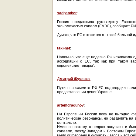
sadpanther
:
Россия предложила руководству Евросо
экономическим союзом (ЕАЭС), сообщает Р
Думаю, что ЕС откажется от такой больной и
taki-net
:
Напомню, что еще недавно РФ исключала о
ассоциации с ЕС, так как при таком ва
европейские товары".
Дмитрий Жученко
:
Путин на саммите РФ-ЕС подтвердил нали
предоставлении денег Украине
artemdragunov
:
Ни Европе ни России пока не выгодно фак
политические резонансы, но разделять на з
ментально.
Именно поэтому в недрах закулисы и был
союзами, между Западом и Востоком Евроаз
было обговорено в кулуарах Давоса и вот се