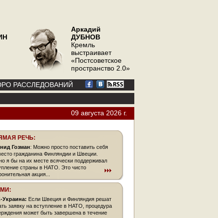
Аркадий
ИН
ДУБНОВ
Кремль
выстраивает
«Постсоветское
пространство 2.0»
РО РАССЛЕДОВАНИЙ
09 августа 2026 г.
ЯМАЯ РЕЧЬ:
нид Гозман
: Можно просто поставить себя
место гражданина Финляндии и Швеции.
но я бы на их месте всячески поддерживал
упление страны в НАТО. Это чисто
ронительная акция...
СМИ:
-Украина:
Если Швеция и Финляндия решат
ать заявку на вступление в НАТО, процедура
ерждения может быть завершена в течение